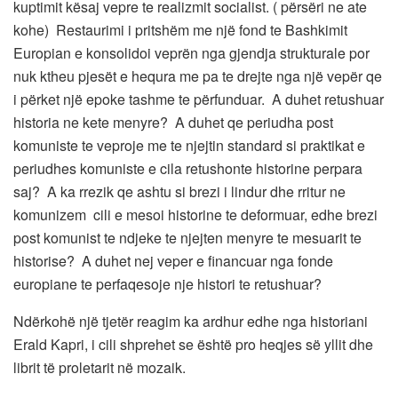
kuptimit kësaj vepre te realizmit socialist. ( përsëri ne ate
kohe) Restaurimi i pritshëm me një fond te Bashkimit
Europian e konsolidoi veprën nga gjendja strukturale por
nuk ktheu pjesët e hequra me pa te drejte nga një vepër qe
i përket një epoke tashme te përfunduar. A duhet retushuar
historia ne kete menyre? A duhet qe periudha post
komuniste te veproje me te njejtin standard si praktikat e
periudhes komuniste e cila retushonte historine perpara
saj? A ka rrezik qe ashtu si brezi i lindur dhe rritur ne
komunizem cili e mesoi historine te deformuar, edhe brezi
post komunist te ndjeke te njejten menyre te mesuarit te
historise? A duhet nej veper e financuar nga fonde
europiane te perfaqesoje nje histori te retushuar?
Ndërkohë një tjetër reagim ka ardhur edhe nga historiani
Erald Kapri, i cili shprehet se është pro heqjes së yllit dhe
librit të proletarit në mozaik.