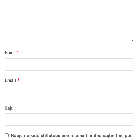
Emër
*
Email
*
Sajt
Ruaje në këtë shfletues emrin, email-in dhe sajtin tim, për