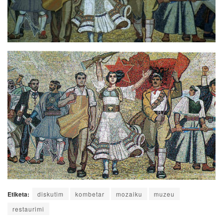
Etiketa:
diskutim
kombetar
mozaiku
muzeu
restaurimi