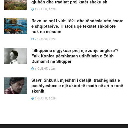
gjuhën dhe traditat prej katër shekujsh
7 GUSHT, 2026
Revolucioni i vitit 1821 dhe rëndësia rrënjësore
e shqiptarëve: Historia që tekstet shkollore
nuk na mësuan
7 GUSHT, 2026
“Shqipëria e gjykuar prej një zonje angleze”/
Faik Konica përshkruan udhëtimin e Edith
Durhamit në Shqipëri
6 GUSHT, 2026
Stavri Shkurti, mjeshtri i detajit, trashëgimia e
pashlyeshme e një aktori të madh në artin tonë
skenik
6 GUSHT, 2026