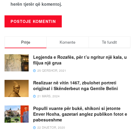
herën tjetër që komentoj.
Prirje
Komente
Të fundit
Legjenda e Rozafës, për t’u ngritur një kala, u
flijua një grua
25 QERSHOR, 2021
Realizuar në vitin 1467, zbulohet portreti
origjinal i Skënderbeut nga Gentile Belini
21 MARS, 2024
Populli vuante për bukë, shikoni si jetonte
Enver Hoxha, gazetari anglez publikon fotot e
pabesueshme
22 DHJETOR, 2020