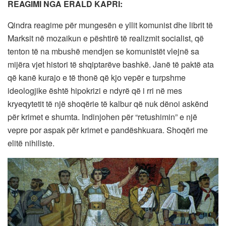
REAGIMI NGA ERALD KAPRI:
Qindra reagime për mungesën e yllit komunist dhe librit të
Marksit në mozaikun e pështirë të realizmit socialist, që
tenton të na mbushë mendjen se komunistët vlejnë sa
mijëra vjet histori të shqiptarëve bashkë. Janë të paktë ata
që kanë kurajo e të thonë që kjo vepër e turpshme
ideologjike është hipokrizi e ndyrë që i rri në mes
kryeqytetit të një shoqërie të kalbur që nuk dënoi askënd
për krimet e shumta. Indinjohen për “retushimin” e një
vepre por aspak për krimet e pandëshkuara. Shoqëri me
elitë nihiliste.