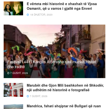
E vërteta mbi historinë e xhaxhait të Vjosa
Osmanit, që u varros i gjallë nga Enveri
18 DHJETOR, 2020
Festivali i 44-t i Këngës Arbëreshe sjell muzikë, histori
dhe traditë
7 GUSHT, 2026
Marubët dhe Gjon Mili bashkohen në Shkodër,
një udhëtim në historinë e fotografisë
7 GUSHT, 2026
Mandrica, fshati shqiptar në Bullgari që ruan