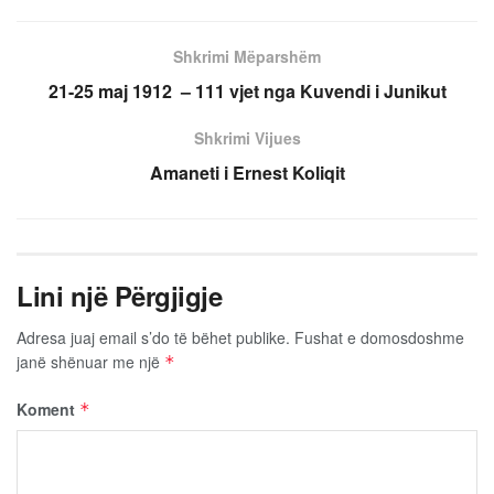
Shkrimi Mëparshëm
21-25 maj 1912 – 111 vjet nga Kuvendi i Junikut
Shkrimi Vijues
Amaneti i Ernest Koliqit
Lini një Përgjigje
Adresa juaj email s’do të bëhet publike.
Fushat e domosdoshme
janë shënuar me një
*
Koment
*