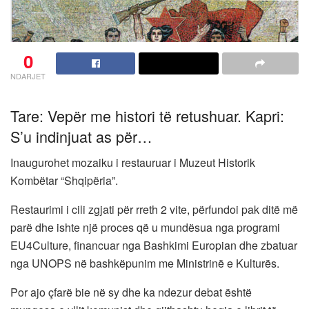
0
NDARJET
Tare: Vepër me histori të retushuar. Kapri:
S’u indinjuat as për…
Inaugurohet mozaiku i restauruar i Muzeut Historik
Kombëtar “Shqipëria”.
Restaurimi i cili zgjati për rreth 2 vite, përfundoi pak ditë më
parë dhe ishte një proces që u mundësua nga programi
EU4Culture, financuar nga Bashkimi Europian dhe zbatuar
nga UNOPS në bashkëpunim me Ministrinë e Kulturës.
Por ajo çfarë bie në sy dhe ka ndezur debat është