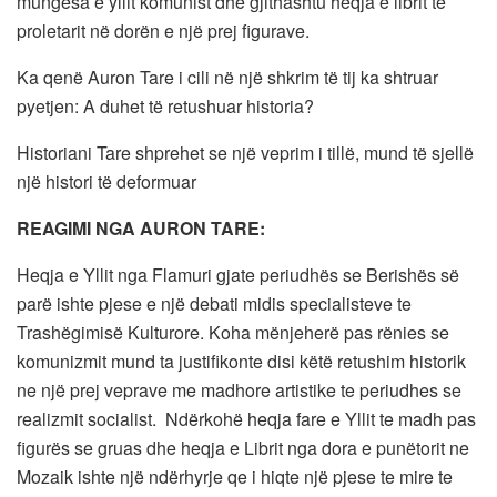
mungesa e yllit komunist dhe gjithashtu heqja e librit të
proletarit në dorën e një prej figurave.
Ka qenë Auron Tare i cili në një shkrim të tij ka shtruar
pyetjen: A duhet të retushuar historia?
Historiani Tare shprehet se një veprim i tillë, mund të sjellë
një histori të deformuar
REAGIMI NGA AURON TARE:
Heqja e Yllit nga Flamuri gjate periudhës se Berishës së
parë ishte pjese e një debati midis specialisteve te
Trashëgimisë Kulturore. Koha mënjeherë pas rënies se
komunizmit mund ta justifikonte disi këtë retushim historik
ne një prej veprave me madhore artistike te periudhes se
realizmit socialist. Ndërkohë heqja fare e Yllit te madh pas
figurës se gruas dhe heqja e Librit nga dora e punëtorit ne
Mozaik ishte një ndërhyrje qe i hiqte një pjese te mire te