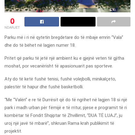
0
NDARJET
Parku më i ri në qytetin bregdetare do të mbaje emrin “Vala”
dhe do të bëhet në lagjen numer 18.
Pritet që parku të jetë një ambient ku e gjejnë veten të gjitha
moshat, por vecanërisht të apasionuarit pas sporteve.
Aty do të ketë fushë tenisi, fushë volejbolli, minikalçeto,
palestër të hapur dhe fushë basketbolli.
“Me “Valën” e re të Durrësit që do të ngrihet në lagjen 18 si një
park i madh urban për fëmijë e të rritur, pjese e programit të ri
kombëtar të Fondit Shqiptar të Zhvillimit, “DUA TË LUAJ”, ju
uroj një javë të mbarë”, shkruan Rama krah publikimit të
projektit.