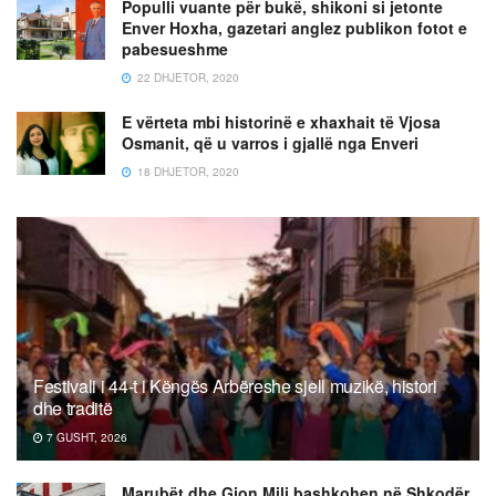
Populli vuante për bukë, shikoni si jetonte
Enver Hoxha, gazetari anglez publikon fotot e
pabesueshme
22 DHJETOR, 2020
E vërteta mbi historinë e xhaxhait të Vjosa
Osmanit, që u varros i gjallë nga Enveri
18 DHJETOR, 2020
Festivali i 44-t i Këngës Arbëreshe sjell muzikë, histori
dhe traditë
7 GUSHT, 2026
Marubët dhe Gjon Mili bashkohen në Shkodër,