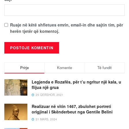
Ruaje në këtë shfletues emrin, email-in dhe sajtin tim, për
herën tjetër që komentoj.
Prirje
Komente
Të fundit
Legjenda e Rozafës, për t’u ngritur një kala, u
flijua një grua
25 QERSHOR, 2021
Realizuar në vitin 1467, zbulohet portreti
origjinal i Skënderbeut nga Gentile Belini
21 MARS, 2024