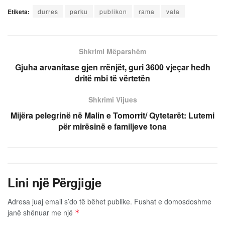
Etiketa:
durres
parku
publikon
rama
vala
Shkrimi Mëparshëm
Gjuha arvanitase gjen rrënjët, guri 3600 vjeçar hedh
dritë mbi të vërtetën
Shkrimi Vijues
Mijëra pelegrinë në Malin e Tomorrit/ Qytetarët: Lutemi
për mirësinë e familjeve tona
Lini një Përgjigje
Adresa juaj email s’do të bëhet publike.
Fushat e domosdoshme
janë shënuar me një
*