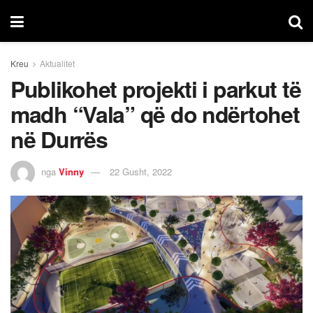
Kreu
Aktualitet
Publikohet projekti i parkut të
madh “Vala” që do ndërtohet
në Durrës
nga
Vinny
22 Gusht, 2022