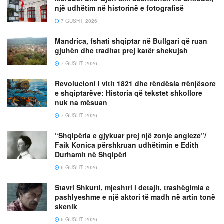
një udhëtim në historinë e fotografisë
7 GUSHT, 2026
Mandrica, fshati shqiptar në Bullgari që ruan
gjuhën dhe traditat prej katër shekujsh
7 GUSHT, 2026
Revolucioni i vitit 1821 dhe rëndësia rrënjësore
e shqiptarëve: Historia që tekstet shkollore
nuk na mësuan
7 GUSHT, 2026
“Shqipëria e gjykuar prej një zonje angleze”/
Faik Konica përshkruan udhëtimin e Edith
Durhamit në Shqipëri
6 GUSHT, 2026
Stavri Shkurti, mjeshtri i detajit, trashëgimia e
pashlyeshme e një aktori të madh në artin tonë
skenik
6 GUSHT, 2026