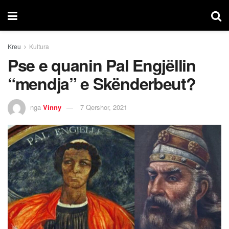
Kreu
Kultura
Pse e quanin Pal Engjëllin
“mendja” e Skënderbeut?
nga
Vinny
7 Qershor, 2021