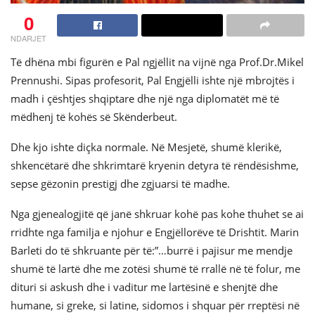
0
NDARJET
Të dhëna mbi figurën e Pal ngjëllit na vijnë nga Prof.Dr.Mikel
Prennushi. Sipas profesorit, Pal Engjëlli ishte një mbrojtës i
madh i çështjes shqiptare dhe një nga diplomatët më të
mëdhenj të kohës së Skënderbeut.
Dhe kjo ishte diçka normale. Në Mesjetë, shumë klerikë,
shkencëtarë dhe shkrimtarë kryenin detyra të rëndësishme,
sepse gëzonin prestigj dhe zgjuarsi të madhe.
Nga gjenealogjitë që janë shkruar kohë pas kohe thuhet se ai
rridhte nga familja e njohur e Engjëllorëve të Drishtit. Marin
Barleti do të shkruante për të:”…burrë i pajisur me mendje
shumë të lartë dhe me zotësi shumë të rrallë në të folur, me
dituri si askush dhe i vaditur me lartësinë e shenjtë dhe
humane, si greke, si latine, sidomos i shquar për rreptësi në