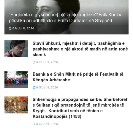
“Shqipëria e gjykuar prej një zonje angleze”/ Faik Konica
përshkruan udhëtimin e Edith Durhamit në Shqipëri
6 GUSHT, 2026
Stavri Shkurti, mjeshtri i detajit, trashëgimia e
pashlyeshme e një aktori të madh në artin tonë
skenik
6 GUSHT, 2026
Bashkia e Shën Mitrit në pritje të Festivalit të
Këngës Arbëreshe
6 GUSHT, 2026
Shkërmoqja e propagandës serbe: Shërbëtorët
e Sulltanit që pretendojnë të jenë mbrojtës të
Kryqit. Kontributi serb në rënien e
Kostandinopojës (1453)
6 GUSHT, 2026