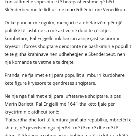
konsultimet e shpeshta e të herëpashershme që bëri
Skënderbeu me të lidhur me marrëdhëniet me Venedikun.
Duke punuar me ngulm, mençuri e atdhetarizëm për një
politikë të jashtme sa më aktive në dobi të çështjes
kombëtare, Pal Engjëlli nuk harron asnjë çast se burimi
kryesor i forcës shqiptare qëndronte në bashkimin e popullit
të të gjitha krahinave nën udhëheqjen e Skënderbeut, nën
një komandë të vetme e të drejtë.
Prandaj në fjalimet e tij para popullit ai mburri kurdoherë
këtë figurë kryesore të qëndresës shqiptare.
Në një nga fjalimet e tij para luftëtarëve shqiptarë, sipas
Marin Barletit, Pal Engjëlli më 1641 tha këto fjalë për
kryetrimin e atdheut tonë:
“Fatbardha dhe fort të lumtura janë ato republika, mbretëri e
shtete, që qeverisen nga njerëzit më të mirë dhe më të
ditur…Në kohën e sotme ne e shohim qartë si drita, se këtë