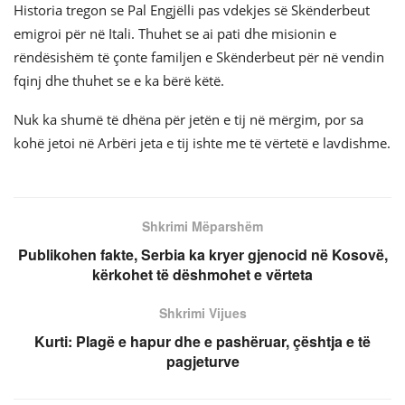
Historia tregon se Pal Engjëlli pas vdekjes së Skënderbeut
emigroi për në Itali. Thuhet se ai pati dhe misionin e
rëndësishëm të çonte familjen e Skënderbeut për në vendin
fqinj dhe thuhet se e ka bërë këtë.
Nuk ka shumë të dhëna për jetën e tij në mërgim, por sa
kohë jetoi në Arbëri jeta e tij ishte me të vërtetë e lavdishme.
Shkrimi Mëparshëm
Publikohen fakte, Serbia ka kryer gjenocid në Kosovë,
kërkohet të dëshmohet e vërteta
Shkrimi Vijues
Kurti: Plagë e hapur dhe e pashëruar, çështja e të
pagjeturve