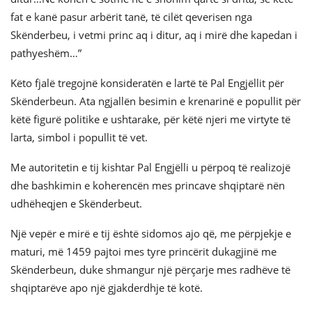
fat e kanë pasur arbërit tanë, të cilët qeverisen nga
Skënderbeu, i vetmi princ aq i ditur, aq i mirë dhe kapedan i
pathyeshëm…”
Këto fjalë tregojnë konsideratën e lartë të Pal Engjëllit për
Skënderbeun. Ata ngjallën besimin e krenarinë e popullit për
këtë figurë politike e ushtarake, për këtë njeri me virtyte të
larta, simbol i popullit të vet.
Me autoritetin e tij kishtar Pal Engjëlli u përpoq të realizojë
dhe bashkimin e koherencën mes princave shqiptarë nën
udhëheqjen e Skënderbeut.
Një vepër e mirë e tij është sidomos ajo që, me përpjekje e
maturi, më 1459 pajtoi mes tyre princërit dukagjinë me
Skënderbeun, duke shmangur një përçarje mes radhëve të
shqiptarëve apo një gjakderdhje të kotë.