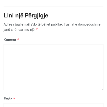
Lini një Përgjigje
Adresa juaj email s’do të bëhet publike.
Fushat e domosdoshme
janë shënuar me një
*
Koment
*
Emër
*