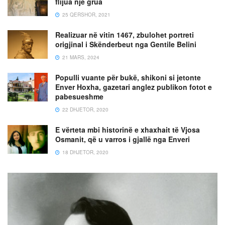
flijua një grua
25 QERSHOR, 2021
Realizuar në vitin 1467, zbulohet portreti
origjinal i Skënderbeut nga Gentile Belini
21 MARS, 2024
Populli vuante për bukë, shikoni si jetonte
Enver Hoxha, gazetari anglez publikon fotot e
pabesueshme
22 DHJETOR, 2020
E vërteta mbi historinë e xhaxhait të Vjosa
Osmanit, që u varros i gjallë nga Enveri
18 DHJETOR, 2020