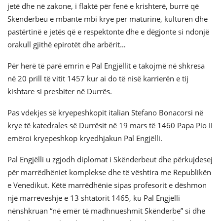
jetë dhe në zakone, i flaktë për fenë e krishterë, burrë që
Skënderbeu e mbante mbi krye për maturinë, kulturën dhe
pastërtinë e jetës që e respektonte dhe e dëgjonte si ndonjë
orakull gjithë epirotët dhe arbërit…
Për herë të parë emrin e Pal Engjëllit e takojmë në shkresa
në 20 prill të vitit 1457 kur ai do të nisë karrierën e tij
kishtare si presbiter në Durrës.
Pas vdekjes së kryepeshkopit italian Stefano Bonacorsi në
krye të katedrales së Durrësit në 19 mars të 1460 Papa Pio II
emëroi kryepeshkop kryedhjakun Pal Engjëlli.
Pal Engjëlli u zgjodh diplomat i Skënderbeut dhe përkujdesej
për marrëdhëniet komplekse dhe të vështira me Republikën
e Venedikut. Këtë marrëdhënie sipas profesorit e dëshmon
një marrëveshje e 13 shtatorit 1465, ku Pal Engjëlli
nënshkruan “në emër të madhnueshmit Skënderbe” si dhe