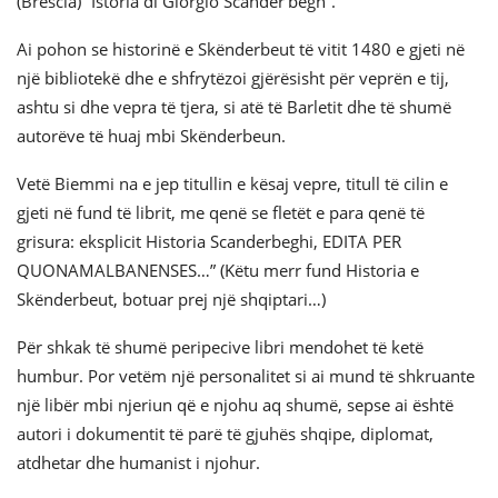
(Brescia) “Istoria di Giorgio Scander’begh”.
Ai pohon se historinë e Skënderbeut të vitit 1480 e gjeti në
një bibliotekë dhe e shfrytëzoi gjërësisht për veprën e tij,
ashtu si dhe vepra të tjera, si atë të Barletit dhe të shumë
autorëve të huaj mbi Skënderbeun.
Vetë Biemmi na e jep titullin e kësaj vepre, titull të cilin e
gjeti në fund të librit, me qenë se fletët e para qenë të
grisura: eksplicit Historia Scanderbeghi, EDITA PER
QUONAMALBANENSES…” (Këtu merr fund Historia e
Skënderbeut, botuar prej një shqiptari…)
Për shkak të shumë peripecive libri mendohet të ketë
humbur. Por vetëm një personalitet si ai mund të shkruante
një libër mbi njeriun që e njohu aq shumë, sepse ai është
autori i dokumentit të parë të gjuhës shqipe, diplomat,
atdhetar dhe humanist i njohur.