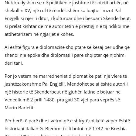
Nuk ka dyshim se në politikën e jashtme të shtetit arbër, në
shekullin XV, një rol të rëndësishëm ka luajtur Imzot Pal
Engjëlli si njeri i ditur, i kulturuar dhe i besuar i Skënderbeut,
si prelat kishtar që me autoritetin e prestigjin e tij ndikoi me
atdhetarizëm në ngjarjet e kohës.
Ai është figura e diplomacisë shqiptare së kësaj periudhe që
shënoi një epokë dhe diplomati i parë shqiptar që njohim
deri tani.
Por jo vetëm në marrëdhëniet diplomatike pati një vlerë të
jashtëzakonshme Pal Engjëlli. Mendohet se ai është autori i
një historie të Skënderbeut në gjuhën latine e botuar në
Venedik më 2 prill 1480, pra gati 30 vjet para veprës së
Marin Barletit.
Për herë të parë dhe i vetmi që e shfrytëzoi këtë vepër është
historiani italian G. Biemmi i cili botoi më 1742 në Breshia