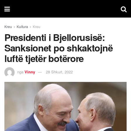
Kreu
Kultura
Kreu
Presidenti i Bjellorusisë:
Sanksionet po shkaktojnë
luftë tjetër botërore
nga
Vinny
28 Shkurt, 2022