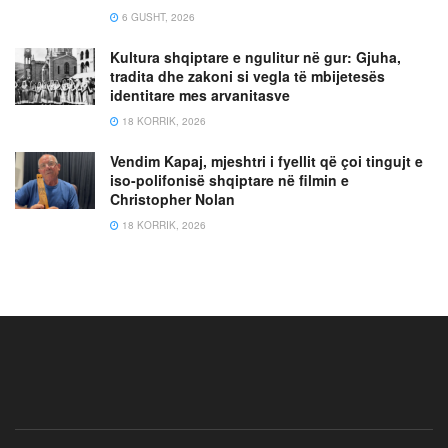
6 GUSHT, 2026
Kultura shqiptare e ngulitur në gur: Gjuha,
tradita dhe zakoni si vegla të mbijetesës
identitare mes arvanitasve
18 KORRIK, 2026
Vendim Kapaj, mjeshtri i fyellit që çoi tingujt e
iso-polifonisë shqiptare në filmin e
Christopher Nolan
18 KORRIK, 2026