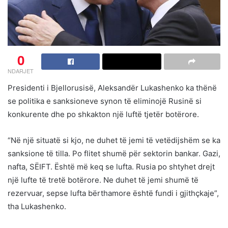
0
NDARJET
Presidenti i Bjellorusisë, Aleksandër Lukashenko ka thënë
se politika e sanksioneve synon të eliminojë Rusinë si
konkurente dhe po shkakton një luftë tjetër botërore.
“Në një situatë si kjo, ne duhet të jemi të vetëdijshëm se ka
sanksione të tilla. Po flitet shumë për sektorin bankar. Gazi,
nafta, SËIFT. Është më keq se lufta. Rusia po shtyhet drejt
një lufte të tretë botërore. Ne duhet të jemi shumë të
rezervuar, sepse lufta bërthamore është fundi i gjithçkaje”,
tha Lukashenko.