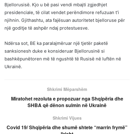
Bjellorusisë. Kjo u bë pasi vendi mbajti zgjedhjet
presidenciale, të cilat vendet perëndimore refuzuan t’i
njihnin. Gjithashtu, ata fajësuan autoritetet bjelloruse për
një goditje të ashpër ndaj protestuesve.
Ndërsa sot, BE ka paralajmëruar një tjetër paketë
sanksionesh duke e konsideruar Bjellorusinë si
bashkëpunëtoren më të ngushtë të Rusisë në luftën në
Ukrainë.
Shkrimi Mëparshëm
Miratohet rezoluta e propozuar nga Shqipëria dhe
SHBA që dënon sulmin në Ukrainë
Shkrimi Vijues
Covid 19/ Shqipëria dhe shumë shtete “marrin frymë”
lirisht