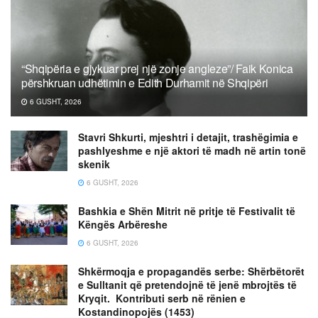
“Shqipëria e gjykuar prej një zonje angleze”/ Faik Konica
përshkruan udhëtimin e Edith Durhamit në Shqipëri
6 GUSHT, 2026
Stavri Shkurti, mjeshtri i detajit, trashëgimia e
pashlyeshme e një aktori të madh në artin tonë
skenik
6 GUSHT, 2026
Bashkia e Shën Mitrit në pritje të Festivalit të
Këngës Arbëreshe
6 GUSHT, 2026
Shkërmoqja e propagandës serbe: Shërbëtorët
e Sulltanit që pretendojnë të jenë mbrojtës të
Kryqit. Kontributi serb në rënien e
Kostandinopojës (1453)