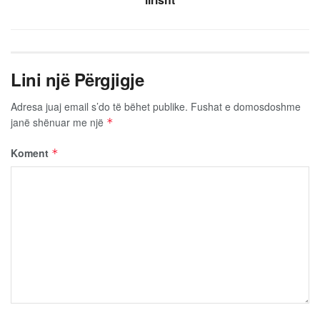
Lini një Përgjigje
Adresa juaj email s’do të bëhet publike.
Fushat e domosdoshme
janë shënuar me një
*
Koment
*