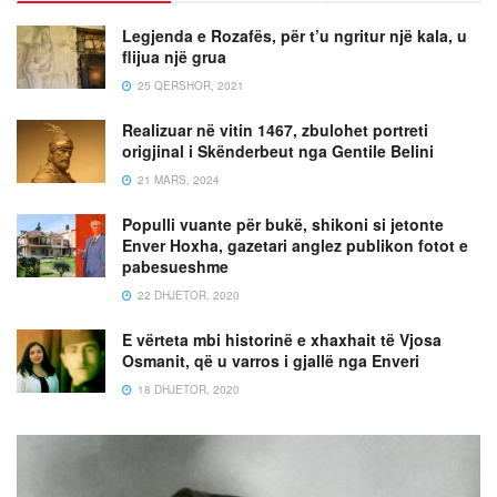
Legjenda e Rozafës, për t’u ngritur një kala, u
flijua një grua
25 QERSHOR, 2021
Realizuar në vitin 1467, zbulohet portreti
origjinal i Skënderbeut nga Gentile Belini
21 MARS, 2024
Populli vuante për bukë, shikoni si jetonte
Enver Hoxha, gazetari anglez publikon fotot e
pabesueshme
22 DHJETOR, 2020
E vërteta mbi historinë e xhaxhait të Vjosa
Osmanit, që u varros i gjallë nga Enveri
18 DHJETOR, 2020