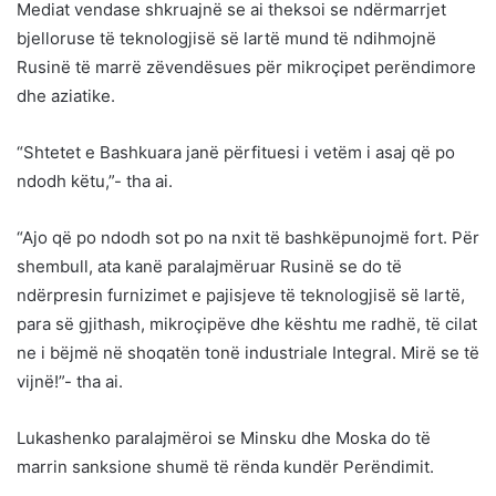
Mediat vendase shkruajnë se ai theksoi se ndërmarrjet
bjelloruse të teknologjisë së lartë mund të ndihmojnë
Rusinë të marrë zëvendësues për mikroçipet perëndimore
dhe aziatike.
“Shtetet e Bashkuara janë përfituesi i vetëm i asaj që po
ndodh këtu,”- tha ai.
“Ajo që po ndodh sot po na nxit të bashkëpunojmë fort. Për
shembull, ata kanë paralajmëruar Rusinë se do të
ndërpresin furnizimet e pajisjeve të teknologjisë së lartë,
para së gjithash, mikroçipëve dhe kështu me radhë, të cilat
ne i bëjmë në shoqatën tonë industriale Integral. Mirë se të
vijnë!”- tha ai.
Lukashenko paralajmëroi se Minsku dhe Moska do të
marrin sanksione shumë të rënda kundër Perëndimit.