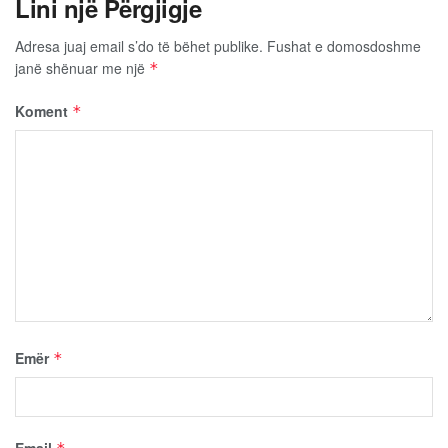
Lini një Përgjigje
Adresa juaj email s’do të bëhet publike.
Fushat e domosdoshme
janë shënuar me një
*
Koment
*
Emër
*