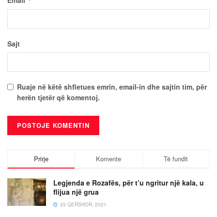
Email
*
Sajt
Ruaje në këtë shfletues emrin, email-in dhe sajtin tim, për
herën tjetër që komentoj.
Prirje
Komente
Të fundit
Legjenda e Rozafës, për t’u ngritur një kala, u
flijua një grua
25 QERSHOR, 2021