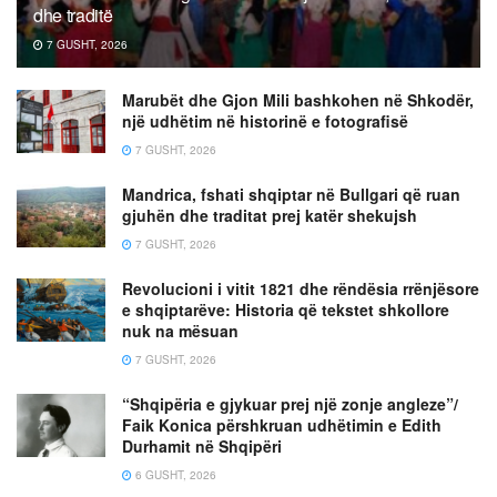
dhe traditë
7 GUSHT, 2026
Marubët dhe Gjon Mili bashkohen në Shkodër,
një udhëtim në historinë e fotografisë
7 GUSHT, 2026
Mandrica, fshati shqiptar në Bullgari që ruan
gjuhën dhe traditat prej katër shekujsh
7 GUSHT, 2026
Revolucioni i vitit 1821 dhe rëndësia rrënjësore
e shqiptarëve: Historia që tekstet shkollore
nuk na mësuan
7 GUSHT, 2026
“Shqipëria e gjykuar prej një zonje angleze”/
Faik Konica përshkruan udhëtimin e Edith
Durhamit në Shqipëri
6 GUSHT, 2026