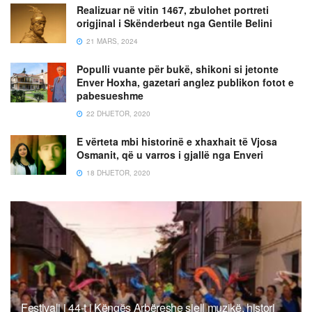
Realizuar në vitin 1467, zbulohet portreti
origjinal i Skënderbeut nga Gentile Belini
21 MARS, 2024
Populli vuante për bukë, shikoni si jetonte
Enver Hoxha, gazetari anglez publikon fotot e
pabesueshme
22 DHJETOR, 2020
E vërteta mbi historinë e xhaxhait të Vjosa
Osmanit, që u varros i gjallë nga Enveri
18 DHJETOR, 2020
Festivali i 44-t i Këngës Arbëreshe sjell muzikë, histori