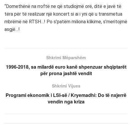
“Domethënë na rroftë ne që studiojmë orë, ditë e javë të
tëra për të realizuar një koncert si ai i yni që u transmetua
mbrëmë në RTSH…! Po s’patëm miliona klikime, s’meritojmë
asgjë…!
Shkrimi Mëparshëm
1996-2018, sa milardë euro kanë shpenzuar shqiptarët
për prona jashtë vendit
Shkrimi Vijues
Programi ekonomik i LSI-së / Kryemadhi: Do të nxjerrë
vendin nga kriza