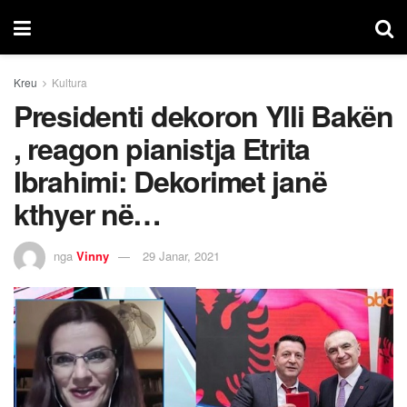
Kreu
Kultura
Presidenti dekoron Ylli Bakën
, reagon pianistja Etrita
Ibrahimi: Dekorimet janë
kthyer në…
nga
Vinny
29 Janar, 2021