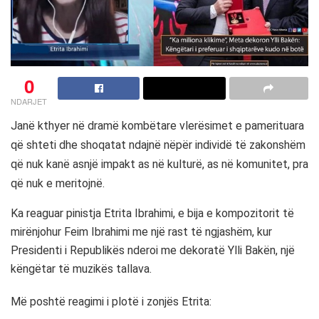
0
NDARJET
Janë kthyer në dramë kombëtare vlerësimet e pamerituara
që shteti dhe shoqatat ndajnë nëpër individë të zakonshëm
që nuk kanë asnjë impakt as në kulturë, as në komunitet, pra
që nuk e meritojnë.
Ka reaguar pinistja Etrita Ibrahimi, e bija e kompozitorit të
mirënjohur Feim Ibrahimi me një rast të ngjashëm, kur
Presidenti i Republikës nderoi me dekoratë Ylli Bakën, një
këngëtar të muzikës tallava.
Më poshtë reagimi i plotë i zonjës Etrita: