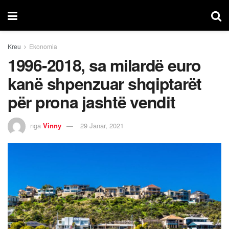
Kreu
Ekonomia
1996-2018, sa milardë euro
kanë shpenzuar shqiptarët
për prona jashtë vendit
nga
Vinny
29 Janar, 2021