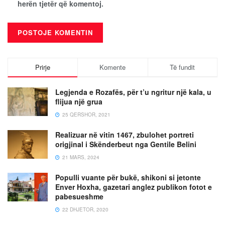
herën tjetër që komentoj.
Prirje
Komente
Të fundit
Legjenda e Rozafës, për t’u ngritur një kala, u
flijua një grua
25 QERSHOR, 2021
Realizuar në vitin 1467, zbulohet portreti
origjinal i Skënderbeut nga Gentile Belini
21 MARS, 2024
Populli vuante për bukë, shikoni si jetonte
Enver Hoxha, gazetari anglez publikon fotot e
pabesueshme
22 DHJETOR, 2020