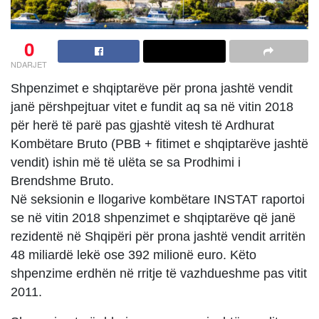
0
NDARJET
Shpenzimet e shqiptarëve për prona jashtë vendit
janë përshpejtuar vitet e fundit aq sa në vitin 2018
për herë të parë pas gjashtë vitesh të Ardhurat
Kombëtare Bruto (PBB + fitimet e shqiptarëve jashtë
vendit) ishin më të ulëta se sa Prodhimi i
Brendshme Bruto.
Në seksionin e llogarive kombëtare INSTAT raportoi
se në vitin 2018 shpenzimet e shqiptarëve që janë
rezidentë në Shqipëri për prona jashtë vendit arritën
48 miliardë lekë ose 392 milionë euro. Këto
shpenzime erdhën në rritje të vazhdueshme pas vitit
2011.