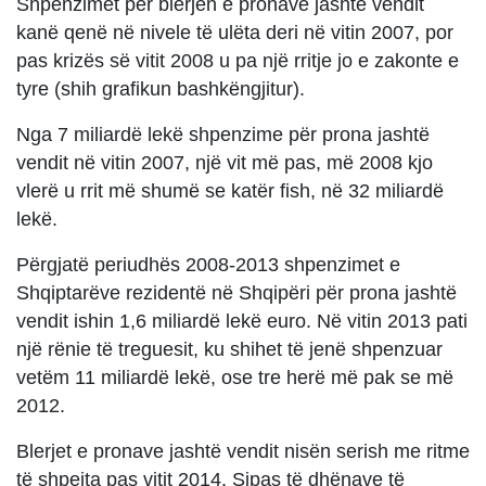
Shpenzimet për blerjen e pronave jashtë vendit
kanë qenë në nivele të ulëta deri në vitin 2007, por
pas krizës së vitit 2008 u pa një rritje jo e zakonte e
tyre (shih grafikun bashkëngjitur).
Nga 7 miliardë lekë shpenzime për prona jashtë
vendit në vitin 2007, një vit më pas, më 2008 kjo
vlerë u rrit më shumë se katër fish, në 32 miliardë
lekë.
Përgjatë periudhës 2008-2013 shpenzimet e
Shqiptarëve rezidentë në Shqipëri për prona jashtë
vendit ishin 1,6 miliardë lekë euro. Në vitin 2013 pati
një rënie të treguesit, ku shihet të jenë shpenzuar
vetëm 11 miliardë lekë, ose tre herë më pak se më
2012.
Blerjet e pronave jashtë vendit nisën serish me ritme
të shpejta pas vitit 2014. Sipas të dhënave të