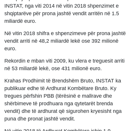
INSTAT, nga viti 2014 në vitin 2018 shpenzimet e
shqiptarëve për prona jashtë vendit arritën në 1.5
miliardë euro.
Në vitin 2018 shifra e shpenzimeve për prona jashtë
vendit arriti në 48,2 miliardë lekë ose 392 milionë
euro.
Rekordin e mban viti 2009, ku vlera e treguesit arriti
në 53 miliardë lekë, ose 431 milionë euro.
Krahas Prodhimit të Brendshëm Bruto, INSTAT ka
publikuar edhe të Ardhurat Kombëtare Bruto. Ky
tregues përfshin PBB (tërësinë e mallrave dhe
shërbimeve të prodhuara nga qytetarët brenda
vendit) dhe të ardhurat që sigurohen kryesisht nga
puna dhe pronat jashtë vendit.
Në vitin 2018 të Ardhurat Kombëtare ishin 1,9