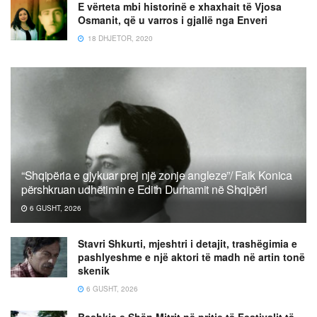
E vërteta mbi historinë e xhaxhait të Vjosa
Osmanit, që u varros i gjallë nga Enveri
18 DHJETOR, 2020
“Shqipëria e gjykuar prej një zonje angleze”/ Faik Konica
përshkruan udhëtimin e Edith Durhamit në Shqipëri
6 GUSHT, 2026
Stavri Shkurti, mjeshtri i detajit, trashëgimia e
pashlyeshme e një aktori të madh në artin tonë
skenik
6 GUSHT, 2026
Bashkia e Shën Mitrit në pritje të Festivalit të