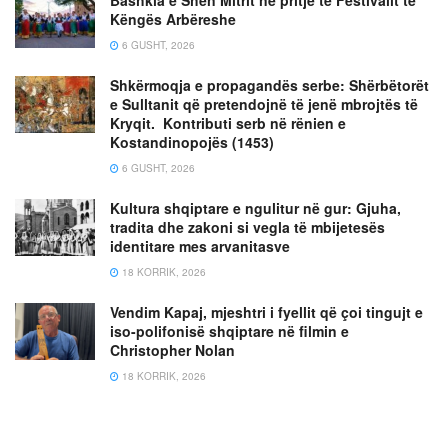
Këngës Arbëreshe
6 GUSHT, 2026
Shkërmoqja e propagandës serbe: Shërbëtorët
e Sulltanit që pretendojnë të jenë mbrojtës të
Kryqit. Kontributi serb në rënien e
Kostandinopojës (1453)
6 GUSHT, 2026
Kultura shqiptare e ngulitur në gur: Gjuha,
tradita dhe zakoni si vegla të mbijetesës
identitare mes arvanitasve
18 KORRIK, 2026
Vendim Kapaj, mjeshtri i fyellit që çoi tingujt e
iso-polifonisë shqiptare në filmin e
Christopher Nolan
18 KORRIK, 2026