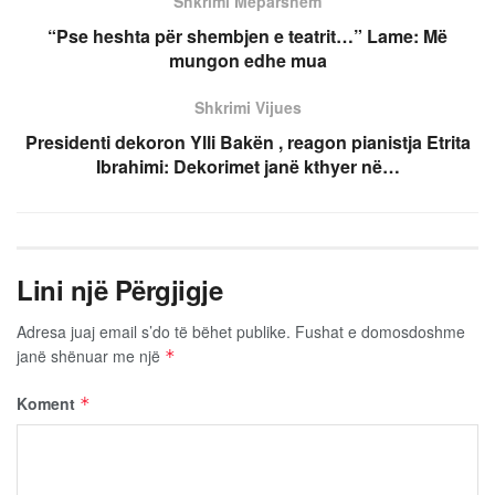
Shkrimi Mëparshëm
“Pse heshta për shembjen e teatrit…” Lame: Më
mungon edhe mua
Shkrimi Vijues
Presidenti dekoron Ylli Bakën , reagon pianistja Etrita
Ibrahimi: Dekorimet janë kthyer në…
Lini një Përgjigje
Adresa juaj email s’do të bëhet publike.
Fushat e domosdoshme
janë shënuar me një
*
Koment
*