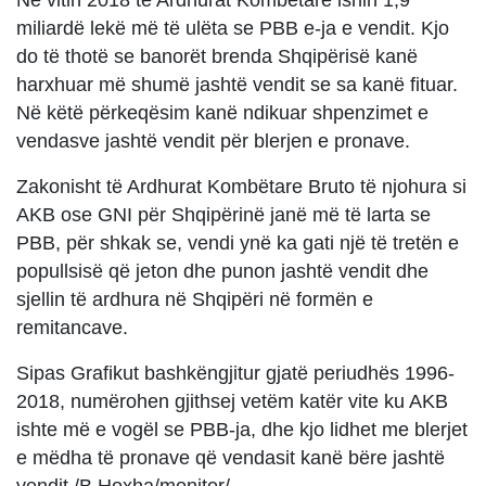
miliardë lekë më të ulëta se PBB e-ja e vendit. Kjo
do të thotë se banorët brenda Shqipërisë kanë
harxhuar më shumë jashtë vendit se sa kanë fituar.
Në këtë përkeqësim kanë ndikuar shpenzimet e
vendasve jashtë vendit për blerjen e pronave.
Zakonisht të Ardhurat Kombëtare Bruto të njohura si
AKB ose GNI për Shqipërinë janë më të larta se
PBB, për shkak se, vendi ynë ka gati një të tretën e
popullsisë që jeton dhe punon jashtë vendit dhe
sjellin të ardhura në Shqipëri në formën e
remitancave.
Sipas Grafikut bashkëngjitur gjatë periudhës 1996-
2018, numërohen gjithsej vetëm katër vite ku AKB
ishte më e vogël se PBB-ja, dhe kjo lidhet me blerjet
e mëdha të pronave që vendasit kanë bëre jashtë
vendit./B.Hoxha/monitor/