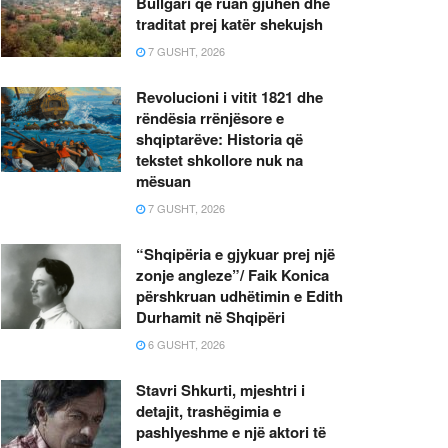
Bullgari që ruan gjuhën dhe
traditat prej katër shekujsh
7 GUSHT, 2026
Revolucioni i vitit 1821 dhe
rëndësia rrënjësore e
shqiptarëve: Historia që
tekstet shkollore nuk na
mësuan
7 GUSHT, 2026
“Shqipëria e gjykuar prej një
zonje angleze”/ Faik Konica
përshkruan udhëtimin e Edith
Durhamit në Shqipëri
6 GUSHT, 2026
Stavri Shkurti, mjeshtri i
detajit, trashëgimia e
pashlyeshme e një aktori të