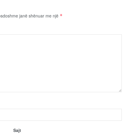
osdoshme janë shënuar me një
*
Sajt