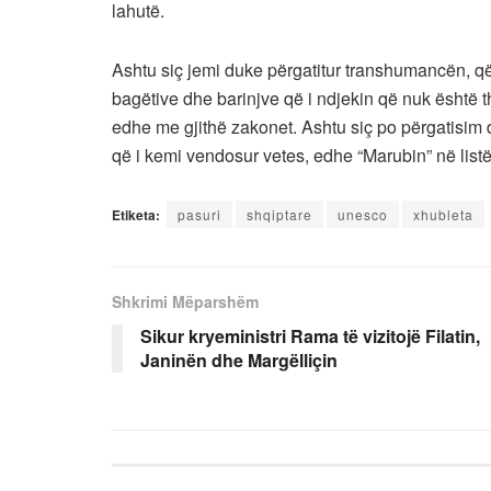
lahutë.
Ashtu siç jemi duke përgatitur transhumancën, që 
bagëtive dhe barinjve që i ndjekin që nuk është t
edhe me gjithë zakonet. Ashtu siç po përgatisim 
që i kemi vendosur vetes, edhe “Marubin” në list
Etiketa:
pasuri
shqiptare
unesco
xhubleta
Shkrimi Mëparshëm
Sikur kryeministri Rama të vizitojë Filatin,
Janinën dhe Margëlliçin