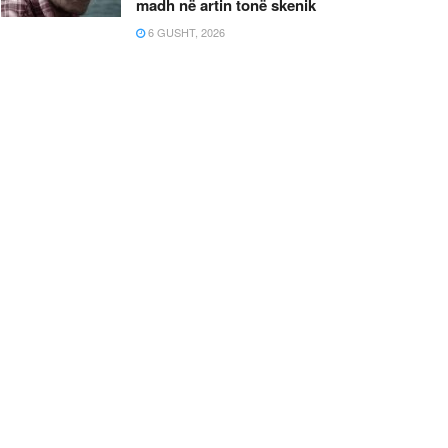
madh në artin tonë skenik
6 GUSHT, 2026