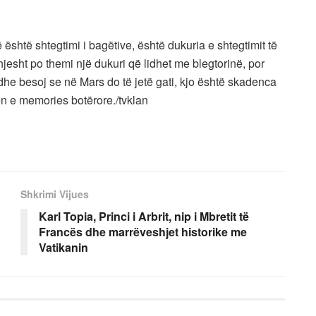
është shtegtimi i bagëtive, është dukuria e shtegtimit të
hjesht po themi një dukuri që lidhet me blegtorinë, por
dhe besoj se në Mars do të jetë gati, kjo është skadenca
ën e memories botërore./tvklan
Shkrimi Vijues
Karl Topia, Princi i Arbrit, nip i Mbretit të
Francës dhe marrëveshjet historike me
Vatikanin