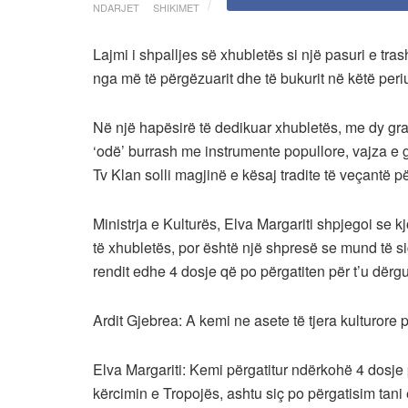
NDARJET
SHIKIMET
Lajmi i shpalljes së xhubletës si një pasuri e t
nga më të përgëzuarit dhe të bukurit në këtë periud
Në një hapësirë të dedikuar xhubletës, me dy gratë
‘odë’ burrash me instrumente popullore, vajza e g
Tv Klan solli magjinë e kësaj tradite të veçantë p
Ministrja e Kulturës, Elva Margariti shpjegoi se kjo
të xhubletës, por është një shpresë se mund të si
rendit edhe 4 dosje që po përgatiten për t’u dë
Ardit Gjebrea: A kemi ne asete të tjera kulturore 
Elva Margariti: Kemi përgatitur ndërkohë 4 dosje
kërcimin e Tropojës, ashtu siç po përgatisim ta