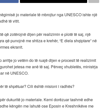
rashëgimisë jo materiale të mbrojtur nga UNESCO ishte një
hë të vitit.
 që zotërojnë dijen për realizimin e plotë të saj, një
ra që punojnë me shtiza e krehër, “E diela shqiptare” në
ërmes ekranit.
 arritje jo vetëm do të ruajë dijen e procesit të realizimit
gurohet jetesa me anë të saj. Përveç xhubletës, ministrja
rguar në UNESCO.
për të shpëtuar? Cili është misioni i radhës?
 për dukuritë jo materiale. Kemi dorëzuar tashmë edhe
ni edhe këngën me lahutë ose Eposin e Kreshnikëve me