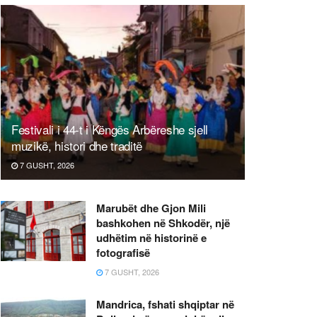
Festivali i 44-t i Këngës Arbëreshe sjell
muzikë, histori dhe traditë
7 GUSHT, 2026
Marubët dhe Gjon Mili
bashkohen në Shkodër, një
udhëtim në historinë e
fotografisë
7 GUSHT, 2026
Mandrica, fshati shqiptar në