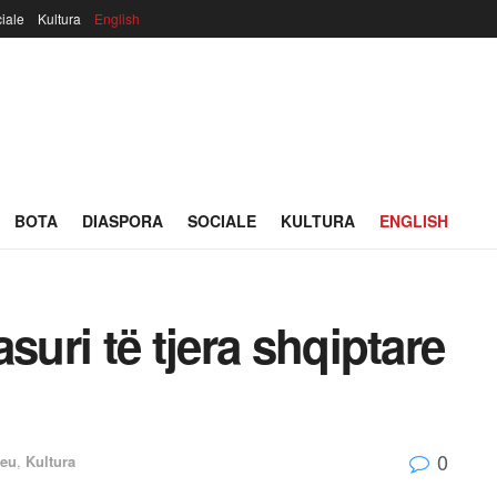
iale
Kultura
English
BOTA
DIASPORA
SOCIALE
KULTURA
ENGLISH
suri të tjera shqiptare
0
reu
,
Kultura