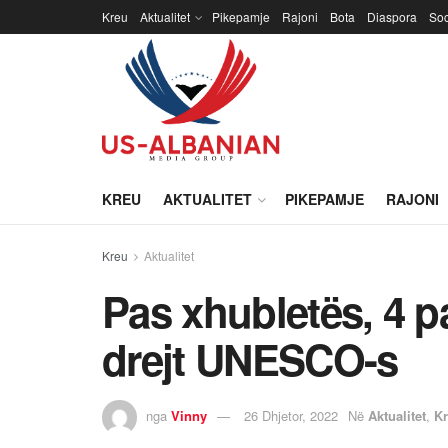
Kreu
Aktualitet
Pikepamje
Rajoni
Bota
Diaspora
Soc
KREU
AKTUALITET
PIKEPAMJE
RAJONI
Kreu
Aktualitet
Pas xhubletës, 4 pa
drejt UNESCO-s
nga
Vinny
26 Dhjetor, 2022
Në
Aktualitet
,
K