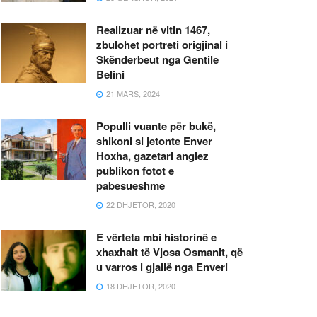
Realizuar në vitin 1467,
zbulohet portreti origjinal i
Skënderbeut nga Gentile
Belini
21 MARS, 2024
Populli vuante për bukë,
shikoni si jetonte Enver
Hoxha, gazetari anglez
publikon fotot e
pabesueshme
22 DHJETOR, 2020
E vërteta mbi historinë e
xhaxhait të Vjosa Osmanit, që
u varros i gjallë nga Enveri
18 DHJETOR, 2020