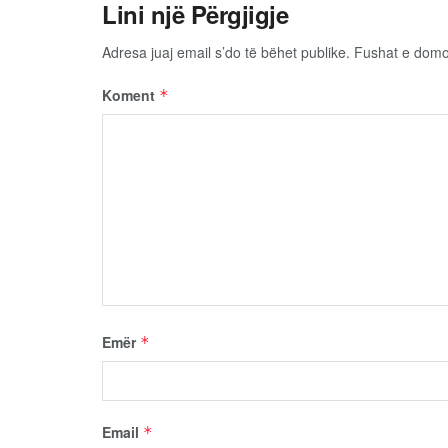
Lini një Përgjigje
Adresa juaj email s’do të bëhet publike.
Fushat e dom
Koment
*
Emër
*
Email
*