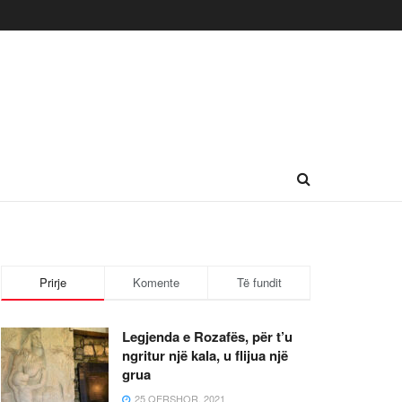
Prirje
Komente
Të fundit
Legjenda e Rozafës, për t’u
ngritur një kala, u flijua një
grua
25 QERSHOR, 2021