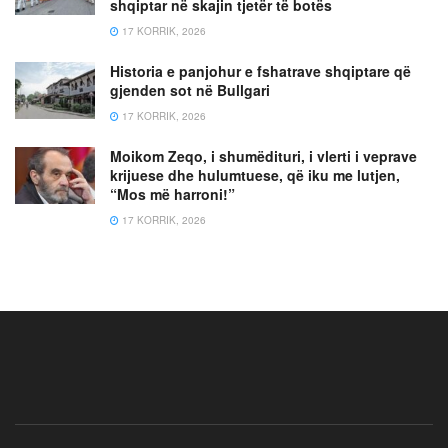
shqiptar në skajin tjetër të botës
17 KORRIK, 2026
Historia e panjohur e fshatrave shqiptare që
gjenden sot në Bullgari
17 KORRIK, 2026
Moikom Zeqo, i shumëdituri, i vlerti i veprave
krijuese dhe hulumtuese, që iku me lutjen,
“Mos më harroni!”
17 KORRIK, 2026