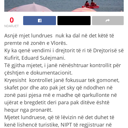
0
NDARJET
Asnjë mjet lundrues nuk ka dal në det këtë të
premte në zonën e Vlorës.
Ky ka qenë vendimi i drejtorit të ri të Drejtorisë së
Kufirit, Eduard Sulejmani.
Të gjitha mjetet, i janë nënështruar kontrollit për
çështjen e dokumentacionit.
Kryesisht kontrollet janë fokusuar tek gomonet,
skafet por dhe ato pak jet sky që ndodhen në
zonë pasi pjesa më e madhe që qarkullonte në
ujërat e bregdetit deri para pak ditëve është
hequr nga pronarët.
Mjetet lundruese, që të lëvizin në det duhet të
kenë lishencë turistike, NIPT të regjistruar në