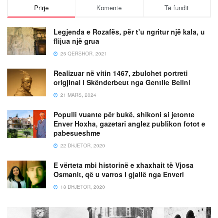
Prirje
Komente
Të fundit
Legjenda e Rozafës, për t’u ngritur një kala, u
flijua një grua
25 QERSHOR, 2021
Realizuar në vitin 1467, zbulohet portreti
origjinal i Skënderbeut nga Gentile Belini
21 MARS, 2024
Populli vuante për bukë, shikoni si jetonte
Enver Hoxha, gazetari anglez publikon fotot e
pabesueshme
22 DHJETOR, 2020
E vërteta mbi historinë e xhaxhait të Vjosa
Osmanit, që u varros i gjallë nga Enveri
18 DHJETOR, 2020