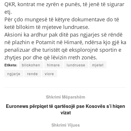
QKR, kontrat me zyrën e punës, të jenë të sigurar
etj.
Për çdo mungesë të këtyre dokumentave do të
ketë bllokim të mjeteve lundruese.
Aksioni ka ardhur pak ditë pas ngjarjes së rëndë
në plazhin e Potamit në Himarë, ndërsa kjo gjë ka
penalizuar dhe turistët që eksplorojnë sportin e
zhytjes por dhe që lëvizin rreth zonës.
Etiketa:
bllokohen
himare
lundruese
mjetet
ngjarje
rende
vlore
Shkrimi Mëparshëm
Euronews përpiqet të qartësojë pse Kosovës s’i hiqen
vizat
Shkrimi Vijues