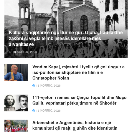
Kultura shqiptare e ngulitur në gur: Gjuha, tradita dhe
zakoni si vegla të mbijetesës identitare mes
arvanitasve
18 KORRIK, 2026
Vendim Kapaj, mjeshtri i fyellit që çoi tingujt e
iso-polifonisë shqiptare në filmin e
Christopher Nolan
18 KORRIK, 2026
111-vjetori i rënies së Çerçiz Topullit dhe Muço
Qullit, veprimtari përkujtimore në Shkodër
18 KORRIK, 2026
Arbëreshët e Argjentinës, historia e një
komuniteti që ruajti gjuhën dhe identitetin