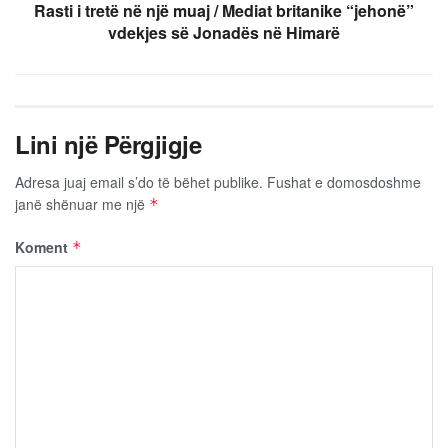
Rasti i tretë në një muaj / Mediat britanike “jehonë”
vdekjes së Jonadës në Himarë
Lini një Përgjigje
Adresa juaj email s’do të bëhet publike.
Fushat e domosdoshme
janë shënuar me një
*
Koment
*