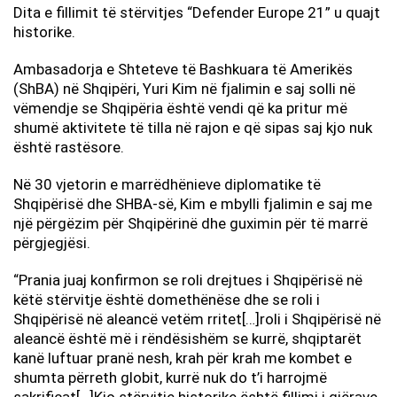
Dita e fillimit të stërvitjes “Defender Europe 21” u quajt
historike.
Ambasadorja e Shteteve të Bashkuara të Amerikës
(ShBA) në Shqipëri, Yuri Kim në fjalimin e saj solli në
vëmendje se Shqipëria është vendi që ka pritur më
shumë aktivitete të tilla në rajon e që sipas saj kjo nuk
është rastësore.
Në 30 vjetorin e marrëdhënieve diplomatike të
Shqipërisë dhe SHBA-së, Kim e mbylli fjalimin e saj me
një përgëzim për Shqipërinë dhe guximin për të marrë
përgjegjësi.
“Prania juaj konfirmon se roli drejtues i Shqipërisë në
këtë stërvitje është domethënëse dhe se roli i
Shqipërisë në aleancë vetëm rritet[…]roli i Shqipërisë në
aleancë është më i rëndësishëm se kurrë, shqiptarët
kanë luftuar pranë nesh, krah për krah me kombet e
shumta përreth globit, kurrë nuk do t’i harrojmë