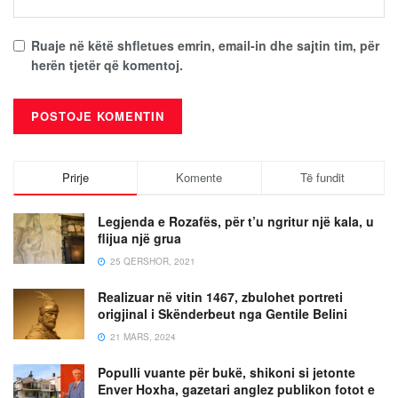
Ruaje në këtë shfletues emrin, email-in dhe sajtin tim, për
herën tjetër që komentoj.
Prirje
Komente
Të fundit
Legjenda e Rozafës, për t’u ngritur një kala, u
flijua një grua
25 QERSHOR, 2021
Realizuar në vitin 1467, zbulohet portreti
origjinal i Skënderbeut nga Gentile Belini
21 MARS, 2024
Populli vuante për bukë, shikoni si jetonte
Enver Hoxha, gazetari anglez publikon fotot e