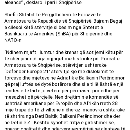
aleance” , deklaroi i pari i Shqipërisë.
Shefi i Shtabit të Përgjithshëm të Forcave të
Armatosura të Republikës së Shqipërisë, Bajram Begaj
e cilësoi këtë stërvitje si besim nga Shtetet e
Bashkuara të Amerikës (ShBA) për Shqipërinë dhe
NATO-n.
“Ndihem mjaft i lumtur dhe krenar që sot jemi këtu për
të shënjuar një nga ngjarjet më historike për Forcat e
Armatosura të Shqipërisë, stërvitjen ushtarake
‘Defender Europe 21’ stërvitje kjo me dislokimit të
forcave dhe mjeteve në Adriatik e Ballkanin Perëndimor
që prej luftës së dytë botërore dhe si e tillë është e një
rëndësie të lartë jo vetëm për përmasat por edhe për
mesazhet që përcjellë. Nën drejtimin e komandës së
ushtrisë amerikane për Evropën dhe Afrikën rreth 28
mijë trupa do të zhvillojnë njëherazi manovra ushtarake
të shtrira nga Deti Baltik, Ballkani Perëndimor dhe deri
në Detin e Zi. Kështu synohet rritja e gatishmërisë,
operacionalitetit dhe ndërvepruesmërisë së aleatëve të