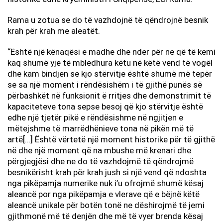
Rama u zotua se do të vazhdojnë të qëndrojnë besnik
krah për krah me aleatët.
“Është një kënaqësi e madhe dhe nder për ne që të kemi
kaq shumë yje të mbledhura këtu në këtë vend të vogël
dhe kam bindjen se kjo stërvitje është shumë më tepër
se sa një moment i rëndësishëm i të gjithë punës së
përbashkët në funksionit ë rritjes dhe demonstrimit të
kapaciteteve tona sepse besoj që kjo stërvitje është
edhe një tjetër pikë e rëndësishme në ngjitjen e
mëtejshme të marrëdhënieve tona në pikën më të
artë[…] Është vërtetë një moment historike për të gjithë
në dhe një moment që na mbushe më krenari dhe
përgjegjësi dhe ne do të vazhdojmë të qëndrojmë
besnikërisht krah për krah jush si një vend që ndoshta
nga pikëpamja numerike nuk i’u ofrojmë shumë kësaj
aleancë por nga pikëpamja e vlerave që e bëjnë këtë
aleancë unikale për botën tonë ne dëshirojmë të jemi
gjithmonë më të denjën dhe më të vyer brenda kësaj