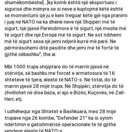
shumëkombëshe[…]ky komb është një eksportues i
sigurisë dhe mënyra se si neve e kuptojmë këtë është
se momentumi që ju e keni treguar këtë gjë nga pranimi
i juaj në NATO na ka dhënë neve një Shqipëri më të
sigurt, një pjesë Perëndimore ë të sigurt, një meshe më
të sigurt dhe një Evropë më të sigurt. Ne sot ndihemi
më të sigurt sesa që jemi ndjerë kurrë më parë. Ne
përmirësohemi ditë pasdite dhe jemi më të fortë të
gjithë sëbashku”, tha ai.
Mbi 1000 trupa shqiptare do të marrin pjesë në
stërvitje, së bashku me forcat e armatosura të 16
shteteve të tjera, aleate të NATO-s. Në total, do të
marrin pjesë 28 mijë trupa. Në Shqipëri, stërvitja do të
zhvillohet në disa baza, si ajo e Bizës, Kuçovës, në Zall-
Herr, etj.
I udhëhequr nga Shtetet e Bashkuara, mes 28 mijë
trupave nga 26 kombe, “Defender 21” ka si synim
ndërtimin e gatishmërisë operacionale të të gjitha
vendeve aleate të NATO-s.