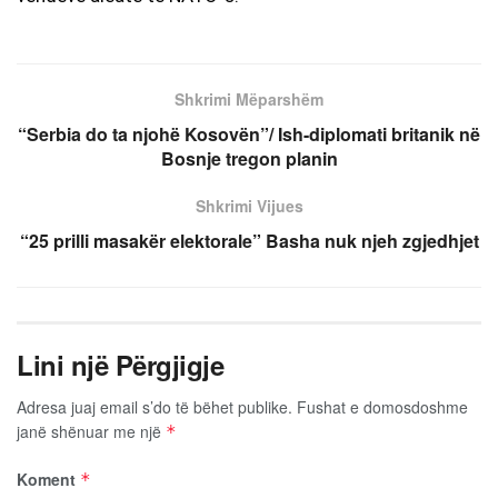
Shkrimi Mëparshëm
“Serbia do ta njohë Kosovën”/ Ish-diplomati britanik në
Bosnje tregon planin
Shkrimi Vijues
“25 prilli masakër elektorale” Basha nuk njeh zgjedhjet
Lini një Përgjigje
Adresa juaj email s’do të bëhet publike.
Fushat e domosdoshme
janë shënuar me një
*
Koment
*