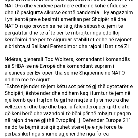
NATO-s dhe vendeve partnere edhe në kohë sfiduese
dhe të pasigurta sikurse është pandemia. . ky angazhim
i yni është pre e besimit amerikan për Shqipërinë dhe
NATO-n ajo provon se ne të gjithë sëbashku jemi të
përgatitur dhe të aftë për të mbrojtur nga çdo lloj
kërcënimi dhe për të siguruar stabilitet edhe në rajonet
e brishta si Ballkani Perëndimor dhe rajoni i Detit të Zi
Ndërsa, gjenerali Tod Wolters, komandant i komandës
së SHBA-së në Evropë dhe komandant suprem i
aleancës për Evropën tha se me Shqipërinë në NATO
ndihen më të sigurt.
“Është një nder të jem këtu sot për të gjithë qytetarët e
Shqipëri, është nder dhe ndihem kaq i lumtur të jem në
një komb që i trajton të gjithë miqtë e tij si motra dhe
vëllezër si dhe bijë dhe bija. ju falënderoj për gjithë atë
që keni bërë dhe vazhdoni të bëni për të mbajtur paqen
në rajon dhe në gjithë Evropën[…] ‘Defender Europe 21’
ne do të bëjmë atë që quhet stërvitje e një force të
përbashkët nga shumë agjenci dhe nga forca