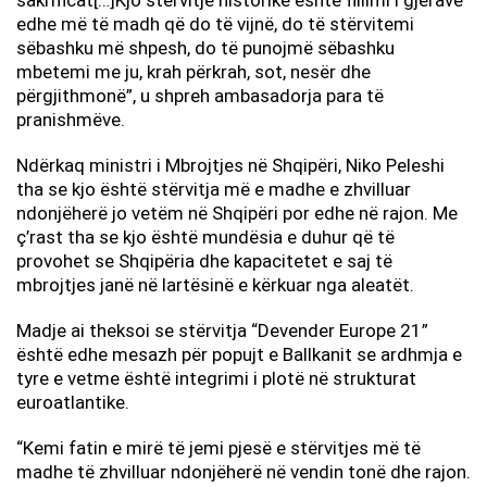
sakrificat[…]Kjo stërvitje historike është fillimi i gjërave
edhe më të madh që do të vijnë, do të stërvitemi
sëbashku më shpesh, do të punojmë sëbashku
mbetemi me ju, krah përkrah, sot, nesër dhe
përgjithmonë”, u shpreh ambasadorja para të
pranishmëve.
Ndërkaq ministri i Mbrojtjes në Shqipëri, Niko Peleshi
tha se kjo është stërvitja më e madhe e zhvilluar
ndonjëherë jo vetëm në Shqipëri por edhe në rajon. Me
ç’rast tha se kjo është mundësia e duhur që të
provohet se Shqipëria dhe kapacitetet e saj të
mbrojtjes janë në lartësinë e kërkuar nga aleatët.
Madje ai theksoi se stërvitja “Devender Europe 21”
është edhe mesazh për popujt e Ballkanit se ardhmja e
tyre e vetme është integrimi i plotë në strukturat
euroatlantike.
“Kemi fatin e mirë të jemi pjesë e stërvitjes më të
madhe të zhvilluar ndonjëherë në vendin tonë dhe rajon.