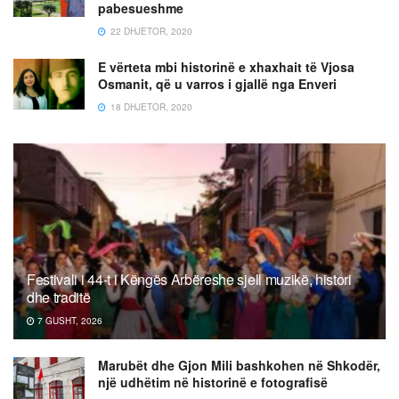
pabesueshme
22 DHJETOR, 2020
E vërteta mbi historinë e xhaxhait të Vjosa
Osmanit, që u varros i gjallë nga Enveri
18 DHJETOR, 2020
Festivali i 44-t i Këngës Arbëreshe sjell muzikë, histori
dhe traditë
7 GUSHT, 2026
Marubët dhe Gjon Mili bashkohen në Shkodër,
një udhëtim në historinë e fotografisë