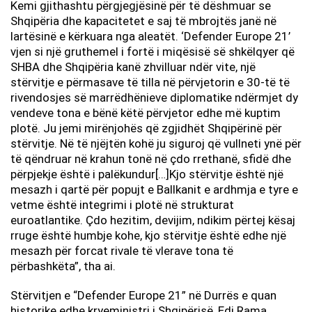
Kemi gjithashtu përgjegjësinë për të dëshmuar se
Shqipëria dhe kapacitetet e saj të mbrojtës janë në
lartësinë e kërkuara nga aleatët. ‘Defender Europe 21’
vjen si një gruthemel i fortë i miqësisë së shkëlqyer që
SHBA dhe Shqipëria kanë zhvilluar ndër vite, një
stërvitje e përmasave të tilla në përvjetorin e 30-të të
rivendosjes së marrëdhënieve diplomatike ndërmjet dy
vendeve tona e bënë këtë përvjetor edhe më kuptim
plotë. Ju jemi mirënjohës që zgjidhët Shqipërinë për
stërvitje. Në të njëjtën kohë ju siguroj që vullneti ynë për
të qëndruar në krahun tonë në çdo rrethanë, sfidë dhe
përpjekje është i palëkundur[…]Kjo stërvitje është një
mesazh i qartë për popujt e Ballkanit e ardhmja e tyre e
vetme është integrimi i plotë në strukturat
euroatlantike. Çdo hezitim, devijim, ndikim përtej kësaj
rruge është humbje kohe, kjo stërvitje është edhe një
mesazh për forcat rivale të vlerave tona të
përbashkëta”, tha ai.
Stërvitjen e “Defender Europe 21” në Durrës e quan
historike edhe kryeministri i Shqipërisë, Edi Rama.