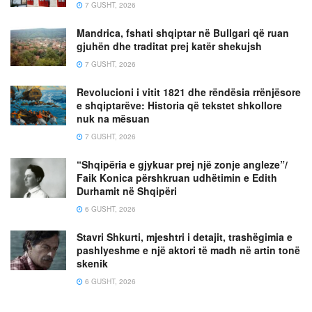
7 GUSHT, 2026
Mandrica, fshati shqiptar në Bullgari që ruan
gjuhën dhe traditat prej katër shekujsh
7 GUSHT, 2026
Revolucioni i vitit 1821 dhe rëndësia rrënjësore
e shqiptarëve: Historia që tekstet shkollore
nuk na mësuan
7 GUSHT, 2026
“Shqipëria e gjykuar prej një zonje angleze”/
Faik Konica përshkruan udhëtimin e Edith
Durhamit në Shqipëri
6 GUSHT, 2026
Stavri Shkurti, mjeshtri i detajit, trashëgimia e
pashlyeshme e një aktori të madh në artin tonë
skenik
6 GUSHT, 2026