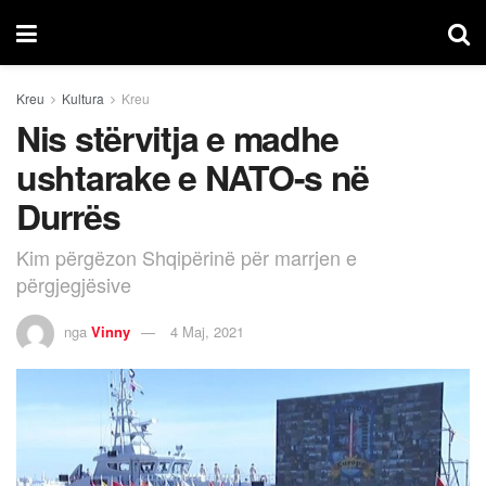
Kreu
Kultura
Kreu
Nis stërvitja e madhe
ushtarake e NATO-s në
Durrës
Kim përgëzon Shqipërinë për marrjen e
përgjegjësive
nga
Vinny
4 Maj, 2021