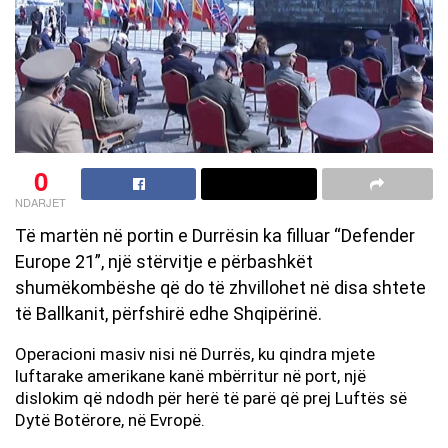
0
NDARJET
Të martën në portin e Durrësin ka filluar “Defender
Europe 21”, një stërvitje e përbashkët
shumëkombëshe që do të zhvillohet në disa shtete
të Ballkanit, përfshirë edhe Shqipërinë.
Operacioni masiv nisi në Durrës, ku qindra mjete
luftarake amerikane kanë mbërritur në port, një
dislokim që ndodh për herë të parë që prej Luftës së
Dytë Botërore, në Evropë.