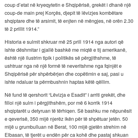
coup d’etat në kryeqytetin e Shqipërisë, grekët i dhanë një
coup-de main prej Korçës, djepit të lëvizjes kombëtare
shqiptare dhe të arsimit, të enjten në mëngjes, në orën 2.30
të 2 prillit 1914.”
Historia e sulmit shkruar më 25 prill 1914 nga autori që
ishte dëshmitar i gjallë bashkë me miqtë e tij amerikanë,
është një ilustrim tipik i politikës së përgjithshme, të
ushtruar nga në një formë të neveritshme nga fqinjët e
Shqipërisë për shpërbërjen dhe copëtimin e saj, pasi u
ishte ndaluar ta përmbushnin haptas këtë qëllim.
Në fund të qershorit “Lëvizja e Esadit” i arriti grekët, dhe
filloi një sulm i përgjithshëm, por më 6 korrik 1914
shqiptarët u detyruan të tërhiqen. Së bashku me nëpunësit
e qeverisë, 350 mijë njerëz ikën për të shpëtuar jetën. 50
mijë u grumbulluan në Berat, 100 mijë gjetën strehim në
Elbasan, të tjerët u endën për ca kohë dhe pastaj shkuan