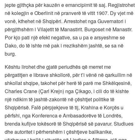
jepte gjithçka për kauzën e emancipimit të saj. Regjistrohet
në kolegjin e Oberlinit në pranverë të vitit 1907. Dy vjet më
vonë, kthehet në Shqipëri. Arrestohet nga Guvernatori i
përgjithshëm i Vilajetit të Manastirit. Burgoset në Manastir.
Por kjo pati një efekt negative, sa u pa e arsyeshme se
Dako, do të ishte më pak i rrezikshëm jashtë, se sa në
burg.
Kështu lirohet dhe gjatë periudhës që merret me
përgatitjen e librave shkollorë, për t’i vënë në qarkullim në
shkollat shqipe, takohet për herë të parë me Shkëlqesinë,
Charles Crane (Çarl Krejn) nga Çikago, i cili do të kishte
një ndikim të jashtë-zakontë në çështjet politike të
Shqipërisë. Falë përpjekjeve të tij, Krahina e Korçës u
përfshi, nga Konferenca e Ambasadorëve të Londrës,
brenda kufijve tokësorë të Shqipërisë së pavarur. Studiues
dhe autoritet i përhershëm i çështjeve ballkanike,
vëzhgues i hollë i situatës në Lindjen e Afërme, një nga