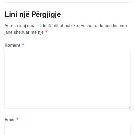
Lini një Përgjigje
Adresa juaj email s’do të bëhet publike.
Fushat e domosdoshme
janë shënuar me një
*
Koment
*
Emër
*