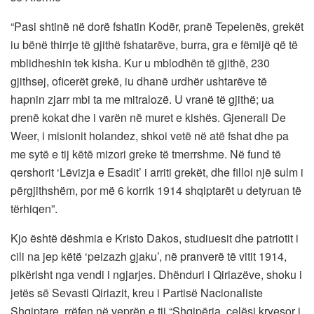
“Pasi shtinë në dorë fshatin Kodër, pranë Tepelenës, grekët
iu bënë thirrje të gjithë fshatarëve, burra, gra e fëmijë që të
mblidheshin tek kisha. Kur u mblodhën të gjithë, 230
gjithsej, oficerët grekë, iu dhanë urdhër ushtarëve të
hapnin zjarr mbi ta me mitralozë. U vranë të gjithë; ua
prenë kokat dhe i varën në muret e kishës. Gjenerali De
Weer, i misionit holandez, shkoi vetë në atë fshat dhe pa
me sytë e tij këtë mizori greke të tmerrshme. Në fund të
qershorit ‘Lëvizja e Esadit’ i arriti grekët, dhe filloi një sulm i
përgjithshëm, por më 6 korrik 1914 shqiptarët u detyruan të
tërhiqen”.
Kjo është dëshmia e Kristo Dakos, studiuesit dhe patriotit i
cili na jep këtë ‘peizazh gjaku’, në pranverë të vitit 1914,
pikërisht nga vendi i ngjarjes. Dhënduri i Qiriazëve, shoku i
jetës së Sevasti Qiriazit, kreu i Partisë Nacionaliste
Shqiptare, rrëfen në veprën e tij “Shqipëria, çelësi kryesor i