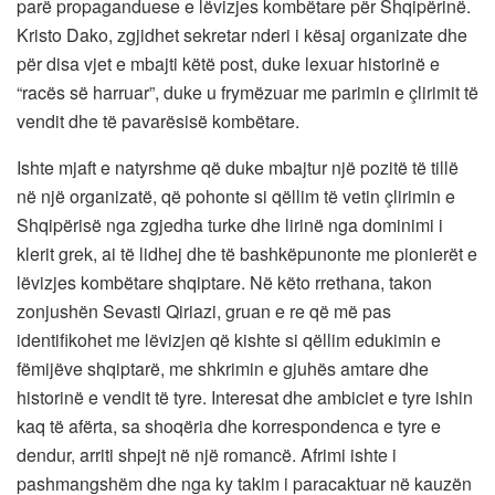
parë propaganduese e lëvizjes kombëtare për Shqipërinë.
Kristo Dako, zgjidhet sekretar nderi i kësaj organizate dhe
për disa vjet e mbajti këtë post, duke lexuar historinë e
“racës së harruar”, duke u frymëzuar me parimin e çlirimit të
vendit dhe të pavarësisë kombëtare.
Ishte mjaft e natyrshme që duke mbajtur një pozitë të tillë
në një organizatë, që pohonte si qëllim të vetin çlirimin e
Shqipërisë nga zgjedha turke dhe lirinë nga dominimi i
klerit grek, ai të lidhej dhe të bashkëpunonte me pionierët e
lëvizjes kombëtare shqiptare. Në këto rrethana, takon
zonjushën Sevasti Qiriazi, gruan e re që më pas
identifikohet me lëvizjen që kishte si qëllim edukimin e
fëmijëve shqiptarë, me shkrimin e gjuhës amtare dhe
historinë e vendit të tyre. Interesat dhe ambiciet e tyre ishin
kaq të afërta, sa shoqëria dhe korrespondenca e tyre e
dendur, arriti shpejt në një romancë. Afrimi ishte i
pashmangshëm dhe nga ky takim i paracaktuar në kauzën