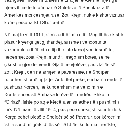
njerëzit më të informuar të Shteteve të Bashkuara të
Amerikës mbi çështjet ruse, Zoti Krejn, nuk e kishte vizituar
kurrë personalisht Shqipërinë.
Në maj të vitit 1911, ai nis udhëtimin e tij. Megjithëse kishin
plasur kryengritjet gjithandej, ai ishte i vendosur ta
vazhdonte udhëtimin e tij dhe falë kësaj vendosmërie,
nëpërmjet zotit Krejn, mund t’i tregonim botës, se në
ç’kushte gjendej vendi. Gjatë tre vjetëve, pas vizitës së
zotit Krejn, deri në arritjen e pavarësisë, në Shqipëri
ndodhën shumë ngjarje. Autoritet greke, e mbanin ende të
pushtuar Korçën, në kundërshtim me vendimin e
Konferencës së Ambasadorëve të Londrës. Shkolla
“Qiriazi”, ishte po aq e kërcënuar, sa edhe nën pushtimin
turk. Në mars të vitit 1914, pas pesë shekujsh sundim turk,
Korça bëhet pjesë e Shqipërisë së Pavarur, por kërcënimi
ishte sundimi grek, ditës së 1914-ës, ku turma thërriste;