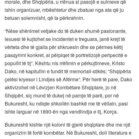
morale, dhe Shqipëria, u rrënua si pasojë e sulmeve që
ishin organizuar, mbështetur dhe zbatuar nga ata që ju
betuan solemnisht, që ta përkrahnin.
“Nëse shënimet vetjake do të duken shumë pasionante,
lexuesi të kujtohet se incidentet e treguara, janë krejt të
vërteta dhe të gjalla për shkruesin dhe se përmes këtij
pasqyrimi konkret, ai përpiqet të portretizojë peripecitë e
popullit të tij”. Kështu nis rrëfimin e përkujtimeve, Kristo
Dako, në kapitullin e fundit të memoriali-stikës; “Shqipëria
çelësi kryesor i Lindjes së Afërme”. Për herë të pare, Dako
aktivizohet në Lëvizjen Kombëtare Shqiptare, jo në
Shqipëri, siç mund të dukej në pamje të parë, por në
Bukuresht, ku ndiqte shkollën bashkë me të vëllain, pasi
ishte larguar në 1890-ën nga vendlindja e tij, Korça.
Bukureshti kishte një koloni të gjerë shqiptare dhe me një
organizim të fortë kombëtar. Në Bukuresht, doli literatura e