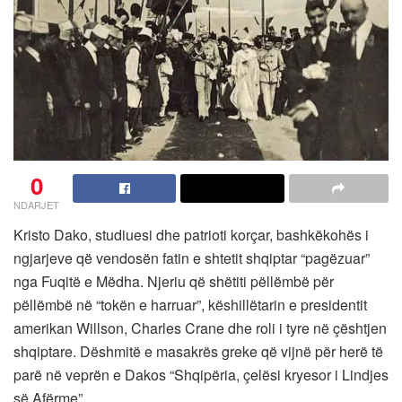
0
NDARJET
Kristo Dako, studiuesi dhe patrioti korçar, bashkëkohës i
ngjarjeve që vendosën fatin e shtetit shqiptar “pagëzuar”
nga Fuqitë e Mëdha. Njeriu që shëtiti pëllëmbë për
pëllëmbë në “tokën e harruar”, këshillëtarin e presidentit
amerikan Willson, Charles Crane dhe roli i tyre në çështjen
shqiptare. Dëshmitë e masakrës greke që vijnë për herë të
parë në veprën e Dakos “Shqipëria, çelësi kryesor i Lindjes
së Afërme”