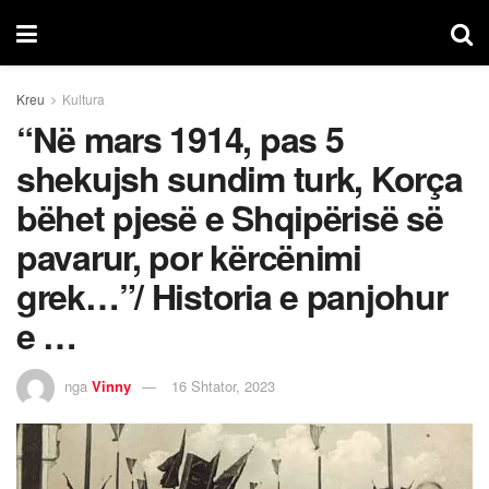
Kreu
Kultura
“Në mars 1914, pas 5
shekujsh sundim turk, Korça
bëhet pjesë e Shqipërisë së
pavarur, por kërcënimi
grek…”/ Historia e panjohur
e …
nga
Vinny
16 Shtator, 2023