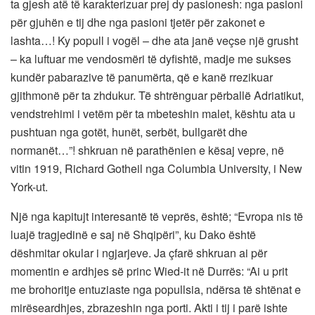
ta gjesh atë të karakterizuar prej dy pasionesh: nga pasioni
për gjuhën e tij dhe nga pasioni tjetër për zakonet e
lashta…! Ky popull i vogël – dhe ata janë veçse një grusht
– ka luftuar me vendosmëri të dyfishtë, madje me sukses
kundër pabarazive të panumërta, që e kanë rrezikuar
gjithmonë për ta zhdukur. Të shtrënguar përballë Adriatikut,
vendstrehimi i vetëm për ta mbeteshin malet, kështu ata u
pushtuan nga gotët, hunët, serbët, bullgarët dhe
normanët…”! shkruan në parathënien e kësaj vepre, në
vitin 1919, Richard Gotheil nga Columbia University, i New
York-ut.
Një nga kapitujt interesantë të veprës, është; “Evropa nis të
luajë tragjedinë e saj në Shqipëri”, ku Dako është
dëshmitar okular i ngjarjeve. Ja çfarë shkruan ai për
momentin e ardhjes së princ Wied-it në Durrës: “Ai u prit
me brohoritje entuziaste nga popullsia, ndërsa të shtënat e
mirëseardhjes, zbrazeshin nga porti. Akti i tij i parë ishte