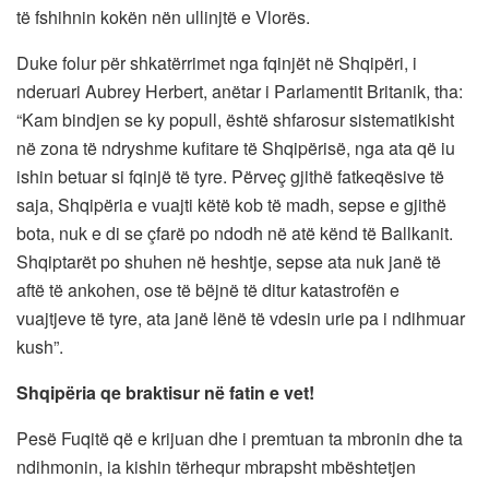
të fshihnin kokën nën ullinjtë e Vlorës.
Duke folur për shkatërrimet nga fqinjët në Shqipëri, i
nderuari Aubrey Herbert, anëtar i Parlamentit Britanik, tha:
“Kam bindjen se ky popull, është shfarosur sistematikisht
në zona të ndryshme kufitare të Shqipërisë, nga ata që iu
ishin betuar si fqinjë të tyre. Përveç gjithë fatkeqësive të
saja, Shqipëria e vuajti këtë kob të madh, sepse e gjithë
bota, nuk e di se çfarë po ndodh në atë kënd të Ballkanit.
Shqiptarët po shuhen në heshtje, sepse ata nuk janë të
aftë të ankohen, ose të bëjnë të ditur katastrofën e
vuajtjeve të tyre, ata janë lënë të vdesin urie pa i ndihmuar
kush”.
Shqipëria qe braktisur në fatin e vet!
Pesë Fuqitë që e krijuan dhe i premtuan ta mbronin dhe ta
ndihmonin, ia kishin tërhequr mbrapsht mbështetjen