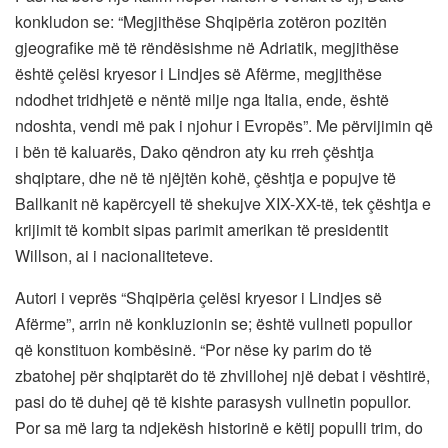
konkludon se: “Megjithëse Shqipëria zotëron pozitën
gjeografike më të rëndësishme në Adriatik, megjithëse
është çelësi kryesor i Lindjes së Afërme, megjithëse
ndodhet tridhjetë e nëntë milje nga Italia, ende, është
ndoshta, vendi më pak i njohur i Evropës”. Me përvijimin që
i bën të kaluarës, Dako qëndron aty ku rreh çështja
shqiptare, dhe në të njëjtën kohë, çështja e popujve të
Ballkanit në kapërcyell të shekujve XIX-XX-të, tek çështja e
krijimit të kombit sipas parimit amerikan të presidentit
Willson, ai i nacionaliteteve.
Autori i veprës “Shqipëria çelësi kryesor i Lindjes së
Afërme”, arrin në konkluzionin se; është vullneti popullor
që konstituon kombësinë. “Por nëse ky parim do të
zbatohej për shqiptarët do të zhvillohej një debat i vështirë,
pasi do të duhej që të kishte parasysh vullnetin popullor.
Por sa më larg ta ndjekësh historinë e këtij populli trim, do