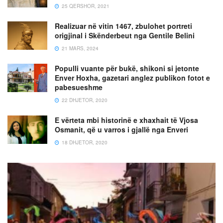
25 QERSHOR, 2021
Realizuar në vitin 1467, zbulohet portreti
origjinal i Skënderbeut nga Gentile Belini
21 MARS, 2024
Populli vuante për bukë, shikoni si jetonte
Enver Hoxha, gazetari anglez publikon fotot e
pabesueshme
22 DHJETOR, 2020
E vërteta mbi historinë e xhaxhait të Vjosa
Osmanit, që u varros i gjallë nga Enveri
18 DHJETOR, 2020