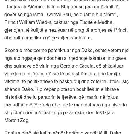
Lindjes së Afërme”, fatin e Shqipërisë pas dorëzimit të
qeverisë nga Ismail Qemal Beu, në duart e një Mbreti,
Princit William Wied-it, caktuar nga Fuqitë e Mëdha,
gjendjen në kufijtë e rrezikuar në prag të ardhjes së Princit
dhe rolin amerikan në çështjen shqiptare.
Skena e mësipërme përshkruar nga Dako, është vetëm një
nga ato ngjarje që ndodhën si rrjedhojë lakmisë, intrigave
dhe sulmeve që vinin nga Serbia e Greqia, që shkaktuan
vdekjen e mijëra njerëzve të pafajshëm, gra dhe fëmijë,
viktima “të politikanëve të paskrupuj dhe zotër të luftës”, siç
shënon Dako. Kjo vepër plotëson boshllëkun e librave
historikë dhe iu paraprin të tjerëve, që marrin në fokus
periudhat më të errëta dhe më të manipuluara nga historia
shqiptare deri më tash, nga pavarësia, deri tek ikja e
Mbretit Zog.
Pasi ka bërë një kalim nëpër hartën e vendit të tij, Dako