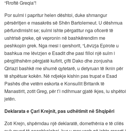
“Rroftë Greqia”!
Por sulmi i papritur helen dështoi, duke shmangur
përsëritjen e masakrës së Shën Bartolemeut. U dëshmua
përfundimisht se; sulmi ishte përgatitur nga oficerë të
ushtrisë greke, që vepronin në bashkërendim me
peshkopin grek. Nga mesi i qershorit, “Lëvizja Epirote u
bashkua me lëvizjen e Esadit dhe pasi filloi një sulm i
përgjithshëm përgjatë kufirit, çifti Dako dhe zonjusha
Qiriazi bashkë me shumë qytetarë, u detyruan të iknin për
të shpëtuar kokën. Në ndjekje kishin pas trupat e Esad
Pashës dhe vetëm eskorta e Konsullit Britanik të
Manastirit, zotit Greg, për t’i ndihmuar gjatë ikjes, iu shpëtoi
jetën.
Deklarata e Çarl Krejnit, pas udhëtimit në Shqipëri
Zoti Krejn, shpërndau një deklaratë, domethënia e të cilës
nuk mund të anashkalohej, kur u mor vesh që ishte raporti i