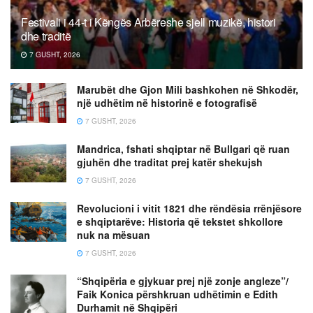
Festivali i 44-t i Këngës Arbëreshe sjell muzikë, histori
dhe traditë
7 GUSHT, 2026
Marubët dhe Gjon Mili bashkohen në Shkodër,
një udhëtim në historinë e fotografisë
7 GUSHT, 2026
Mandrica, fshati shqiptar në Bullgari që ruan
gjuhën dhe traditat prej katër shekujsh
7 GUSHT, 2026
Revolucioni i vitit 1821 dhe rëndësia rrënjësore
e shqiptarëve: Historia që tekstet shkollore
nuk na mësuan
7 GUSHT, 2026
“Shqipëria e gjykuar prej një zonje angleze”/
Faik Konica përshkruan udhëtimin e Edith
Durhamit në Shqipëri