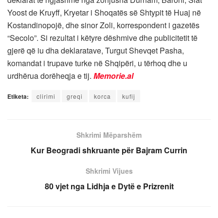
Yoost de Kruyff, Kryetar i Shoqatës së Shtypit të Huaj në
Kostandinopojë, dhe sinor Zoli, korrespondent i gazetës
“Secolo”. Si rezultat i këtyre dëshmive dhe publicitetit të
gjerë që iu dha deklaratave, Turgut Shevqet Pasha,
komandat i trupave turke në Shqipëri, u tërhoq dhe u
urdhërua dorëheqja e tij.
Memorie.al
Etiketa:
clirimi
greqi
korca
kufij
Shkrimi Mëparshëm
Kur Beogradi shkruante për Bajram Currin
Shkrimi Vijues
80 vjet nga Lidhja e Dytë e Prizrenit