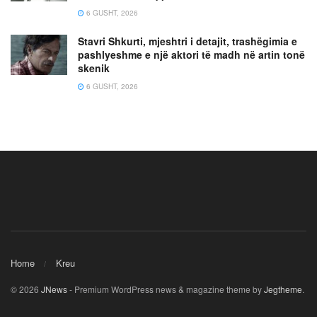
6 GUSHT, 2026
Stavri Shkurti, mjeshtri i detajit, trashëgimia e
pashlyeshme e një aktori të madh në artin tonë
skenik
6 GUSHT, 2026
Home
Kreu
© 2026
JNews
- Premium WordPress news & magazine theme by
Jegtheme
.