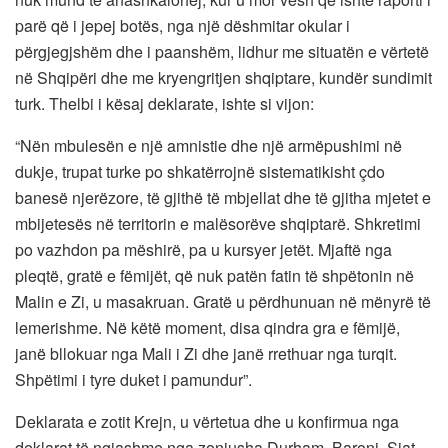
parë që i jepej botës, nga një dëshmitar okular i
përgjegjshëm dhe i paanshëm, lidhur me situatën e vërtetë
në Shqipëri dhe me kryengritjen shqiptare, kundër sundimit
turk. Thelbi i kësaj deklarate, ishte si vijon:
“Nën mbulesën e një amnistie dhe një armëpushimi në
dukje, trupat turke po shkatërrojnë sistematikisht çdo
banesë njerëzore, të gjithë të mbjellat dhe të gjitha mjetet e
mbijetesës në territorin e malësorëve shqiptarë. Shkretimi
po vazhdon pa mëshirë, pa u kursyer jetët. Mjaftë nga
pleqtë, gratë e fëmijët, që nuk patën fatin të shpëtonin në
Malin e Zi, u masakruan. Gratë u përdhunuan në mënyrë të
lemerishme. Në këtë moment, disa qindra gra e fëmijë,
janë bllokuar nga Mali i Zi dhe janë rrethuar nga turqit.
Shpëtimi i tyre duket i pamundur”.
Deklarata e zotit Krejn, u vërtetua dhe u konfirmua nga
deklarat të ngjashme nga zonjusha Durham, Baroni, Siat