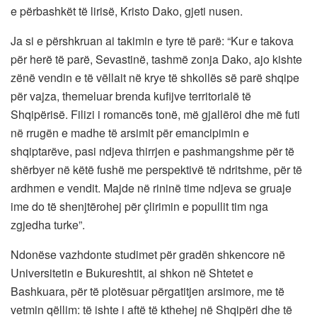
e përbashkët të lirisë, Kristo Dako, gjeti nusen.
Ja si e përshkruan ai takimin e tyre të parë: “Kur e takova
për herë të parë, Sevastinë, tashmë zonja Dako, ajo kishte
zënë vendin e të vëllait në krye të shkollës së parë shqipe
për vajza, themeluar brenda kufijve territorialë të
Shqipërisë. Filizi i romancës tonë, më gjallëroi dhe më futi
në rrugën e madhe të arsimit për emancipimin e
shqiptarëve, pasi ndjeva thirrjen e pashmangshme për të
shërbyer në këtë fushë me perspektivë të ndritshme, për të
ardhmen e vendit. Majde në rininë time ndjeva se gruaje
ime do të shenjtërohej për çlirimin e popullit tim nga
zgjedha turke”.
Ndonëse vazhdonte studimet për gradën shkencore në
Universitetin e Bukureshtit, ai shkon në Shtetet e
Bashkuara, për të plotësuar përgatitjen arsimore, me të
vetmin qëllim: të ishte i aftë të kthehej në Shqipëri dhe të