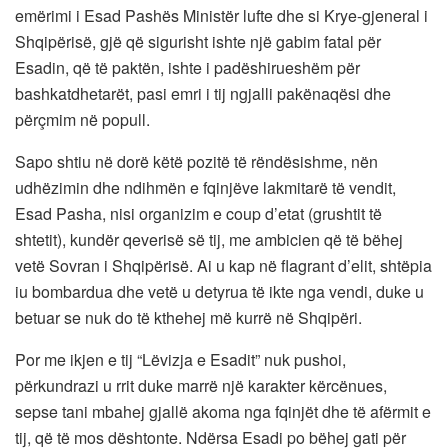
emërimi i Esad Pashës Ministër lufte dhe si Krye-gjeneral i
Shqipërisë, gjë që sigurisht ishte një gabim fatal për
Esadin, që të paktën, ishte i padëshirueshëm për
bashkatdhetarët, pasi emri i tij ngjalli pakënaqësi dhe
përçmim në popull.
Sapo shtiu në dorë këtë pozitë të rëndësishme, nën
udhëzimin dhe ndihmën e fqinjëve lakmitarë të vendit,
Esad Pasha, nisi organizim e coup d’etat (grushtit të
shtetit), kundër qeverisë së tij, me ambicien që të bëhej
vetë Sovran i Shqipërisë. Ai u kap në flagrant d’elit, shtëpia
iu bombardua dhe vetë u detyrua të ikte nga vendi, duke u
betuar se nuk do të kthehej më kurrë në Shqipëri.
Por me ikjen e tij “Lëvizja e Esadit” nuk pushoi,
përkundrazi u rrit duke marrë një karakter kërcënues,
sepse tani mbahej gjallë akoma nga fqinjët dhe të afërmit e
tij, që të mos dështonte. Ndërsa Esadi po bëhej gati për