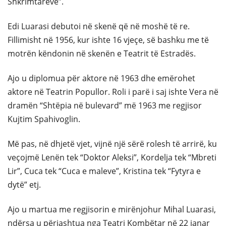
Shkrimtareve”.
Edi Luarasi debutoi në skenë që në moshë të re.
Fillimisht në 1956, kur ishte 16 vjeçe, së bashku me të
motrën këndonin në skenën e Teatrit të Estradës.
Ajo u diplomua për aktore në 1963 dhe emërohet
aktore në Teatrin Popullor. Roli i parë i saj ishte Vera në
dramën “Shtëpia në bulevard” më 1963 me regjisor
Kujtim Spahivoglin.
Më pas, në dhjetë vjet, vijnë një sërë rolesh të arrirë, ku
veçojmë Lenën tek “Doktor Aleksi”, Kordelja tek “Mbreti
Lir”, Cuca tek “Cuca e maleve”, Kristina tek “Fytyra e
dytë” etj.
Ajo u martua me regjisorin e mirënjohur Mihal Luarasi,
ndërsa u përjashtua nga Teatri Kombëtar në 22 janar