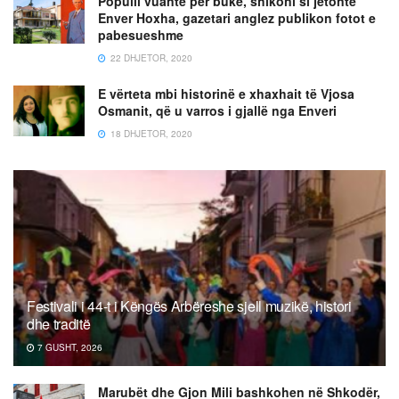
Populli vuante për bukë, shikoni si jetonte
Enver Hoxha, gazetari anglez publikon fotot e
pabesueshme
22 DHJETOR, 2020
E vërteta mbi historinë e xhaxhait të Vjosa
Osmanit, që u varros i gjallë nga Enveri
18 DHJETOR, 2020
Festivali i 44-t i Këngës Arbëreshe sjell muzikë, histori
dhe traditë
7 GUSHT, 2026
Marubët dhe Gjon Mili bashkohen në Shkodër,