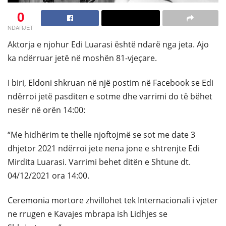
0
NDARJET
Aktorja e njohur Edi Luarasi është ndarë nga jeta. Ajo
ka ndërruar jetë në moshën 81-vjeçare.
I biri, Eldoni shkruan në një postim në Facebook se Edi
ndërroi jetë pasditen e sotme dhe varrimi do të bëhet
nesër në orën 14:00:
“Me hidhërim te thelle njoftojmë se sot me date 3
dhjetor 2021 ndërroi jete nena jone e shtrenjte Edi
Mirdita Luarasi. Varrimi behet ditën e Shtune dt.
04/12/2021 ora 14:00.
Ceremonia mortore zhvillohet tek Internacionali i vjeter
ne rrugen e Kavajes mbrapa ish Lidhjes se