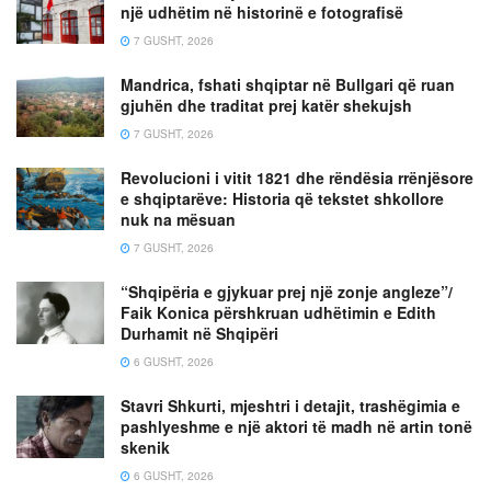
një udhëtim në historinë e fotografisë
7 GUSHT, 2026
Mandrica, fshati shqiptar në Bullgari që ruan
gjuhën dhe traditat prej katër shekujsh
7 GUSHT, 2026
Revolucioni i vitit 1821 dhe rëndësia rrënjësore
e shqiptarëve: Historia që tekstet shkollore
nuk na mësuan
7 GUSHT, 2026
“Shqipëria e gjykuar prej një zonje angleze”/
Faik Konica përshkruan udhëtimin e Edith
Durhamit në Shqipëri
6 GUSHT, 2026
Stavri Shkurti, mjeshtri i detajit, trashëgimia e
pashlyeshme e një aktori të madh në artin tonë
skenik
6 GUSHT, 2026