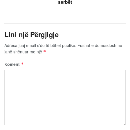
serbët
Lini një Përgjigje
Adresa juaj email s’do të bëhet publike.
Fushat e domosdoshme
janë shënuar me një
*
Koment
*