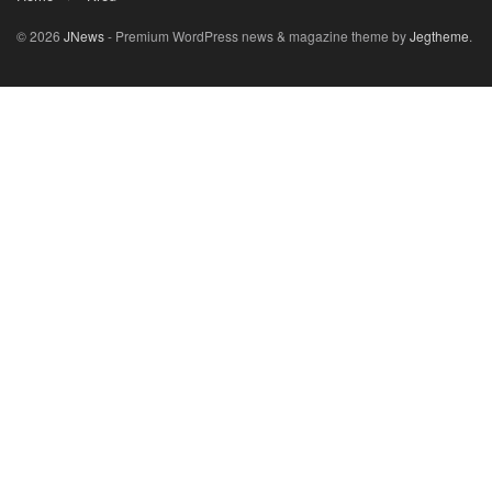
© 2026
JNews
- Premium WordPress news & magazine theme by
Jegtheme
.