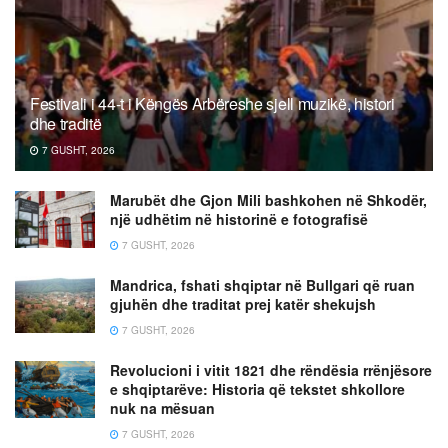
Festivali i 44-t i Këngës Arbëreshe sjell muzikë, histori
dhe traditë
7 GUSHT, 2026
Marubët dhe Gjon Mili bashkohen në Shkodër,
një udhëtim në historinë e fotografisë
7 GUSHT, 2026
Mandrica, fshati shqiptar në Bullgari që ruan
gjuhën dhe traditat prej katër shekujsh
7 GUSHT, 2026
Revolucioni i vitit 1821 dhe rëndësia rrënjësore
e shqiptarëve: Historia që tekstet shkollore
nuk na mësuan
7 GUSHT, 2026