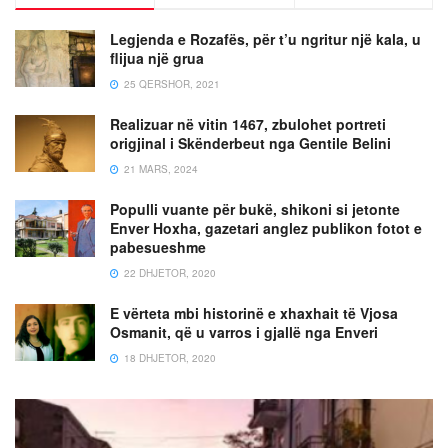
Legjenda e Rozafës, për t’u ngritur një kala, u
flijua një grua
25 QERSHOR, 2021
Realizuar në vitin 1467, zbulohet portreti
origjinal i Skënderbeut nga Gentile Belini
21 MARS, 2024
Populli vuante për bukë, shikoni si jetonte
Enver Hoxha, gazetari anglez publikon fotot e
pabesueshme
22 DHJETOR, 2020
E vërteta mbi historinë e xhaxhait të Vjosa
Osmanit, që u varros i gjallë nga Enveri
18 DHJETOR, 2020