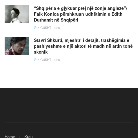
“Shqipëria e gjykuar prej një zonje angleze”/
Faik Konica përshkruan udhëtimin e Edith
Durhamit në Shqipëri
6 GUSHT, 2026
Stavri Shkurti, mjeshtri i detajit, trashëgimia e
pashlyeshme e një aktori të madh në artin tonë
skenik
6 GUSHT, 2026
Home
Kreu