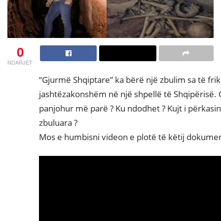
0
NDARJET
“Gjurmë Shqiptare” ka bërë një zbulim sa të fr
jashtëzakonshëm në një shpellë të Shqipërisë. 
panjohur më parë ? Ku ndodhet ? Kujt i përkasin
zbuluara ?
Mos e humbisni videon e plotë të këtij dokumen