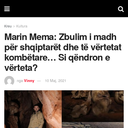
Kreu
Kultura
Marin Mema: Zbulim i madh
për shqiptarët dhe të vërtetat
kombëtare… Si qëndron e
vërteta?
nga
Vinny
10 Maj, 2021