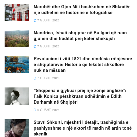
Marubët dhe Gjon Mili bashkohen në Shkodër,
një udhëtim në historinë e fotografisë
7 GUSHT, 2026
Mandrica, fshati shqiptar në Bullgari që ruan
gjuhën dhe traditat prej katër shekujsh
7 GUSHT, 2026
Revolucioni i vitit 1821 dhe rëndësia rrënjësore
e shqiptarëve: Historia që tekstet shkollore
nuk na mësuan
7 GUSHT, 2026
“Shqipëria e gjykuar prej një zonje angleze”/
Faik Konica përshkruan udhëtimin e Edith
Durhamit në Shqipëri
6 GUSHT, 2026
Stavri Shkurti, mjeshtri i detajit, trashëgimia e
pashlyeshme e një aktori të madh në artin tonë
skenik