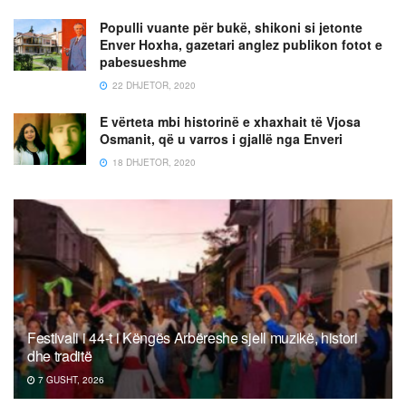
Populli vuante për bukë, shikoni si jetonte
Enver Hoxha, gazetari anglez publikon fotot e
pabesueshme
22 DHJETOR, 2020
E vërteta mbi historinë e xhaxhait të Vjosa
Osmanit, që u varros i gjallë nga Enveri
18 DHJETOR, 2020
Festivali i 44-t i Këngës Arbëreshe sjell muzikë, histori
dhe traditë
7 GUSHT, 2026