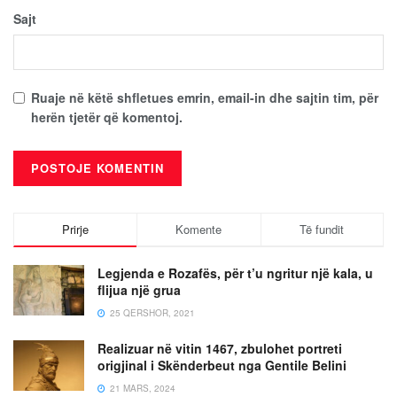
Sajt
Ruaje në këtë shfletues emrin, email-in dhe sajtin tim, për
herën tjetër që komentoj.
Prirje
Komente
Të fundit
Legjenda e Rozafës, për t’u ngritur një kala, u
flijua një grua
25 QERSHOR, 2021
Realizuar në vitin 1467, zbulohet portreti
origjinal i Skënderbeut nga Gentile Belini
21 MARS, 2024