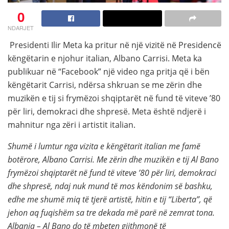
0
NDARJET
Presidenti Ilir Meta ka pritur në një vizitë në Presidencë
këngëtarin e njohur italian, Albano Carrisi. Meta ka
publikuar në “Facebook” një video nga pritja që i bën
këngëtarit Carrisi, ndërsa shkruan se me zërin dhe
muzikën e tij si frymëzoi shqiptarët në fund të viteve ’80
për liri, demokraci dhe shpresë. Meta është ndjerë i
mahnitur nga zëri i artistit italian.
Shumë i lumtur nga vizita e këngëtarit italian me famë
botërore, Albano Carrisi. Me zërin dhe muzikën e tij Al Bano
frymëzoi shqiptarët në fund të viteve ’80 për liri, demokraci
dhe shpresë, ndaj nuk mund të mos këndonim së bashku,
edhe me shumë miq të tjerë artistë, hitin e tij “Liberta”, që
jehon aq fuqishëm sa tre dekada më parë në zemrat tona.
Albania – Al Bano do të mbeten gjithmonë të