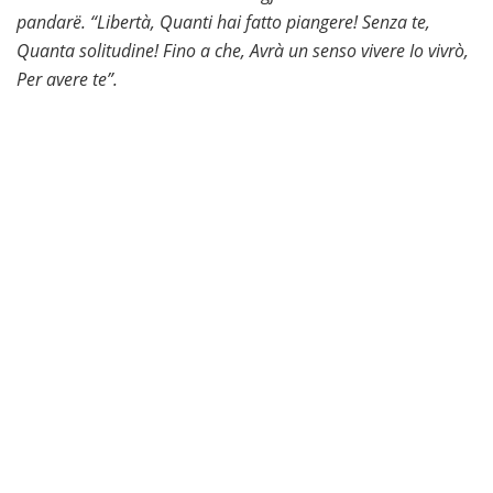
pandarë.
“Libertà, Quanti hai fatto piangere!
Senza te,
Quanta solitudine!
Fino a che, Avrà un senso vivere
Io vivrò,
Per avere te”.