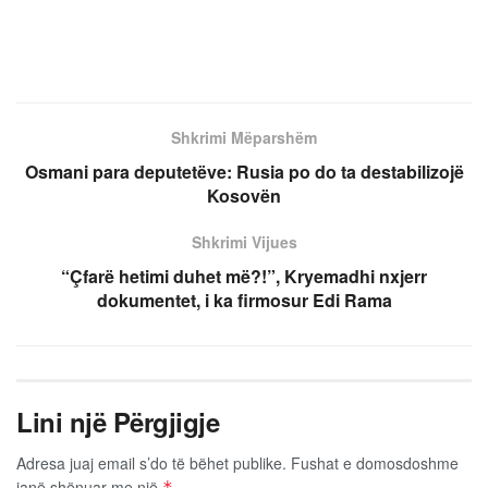
Shkrimi Mëparshëm
Osmani para deputetëve: Rusia po do ta destabilizojë
Kosovën
Shkrimi Vijues
“Çfarë hetimi duhet më?!”, Kryemadhi nxjerr
dokumentet, i ka firmosur Edi Rama
Lini një Përgjigje
Adresa juaj email s’do të bëhet publike.
Fushat e domosdoshme
janë shënuar me një
*