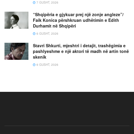
7 GUSHT, 2026
“Shqipëria e gjykuar prej një zonje angleze”/
Faik Konica përshkruan udhëtimin e Edith
Durhamit në Shqipëri
6 GUSHT, 2026
Stavri Shkurti, mjeshtri i detajit, trashëgimia e
pashlyeshme e një aktori të madh në artin tonë
skenik
6 GUSHT, 2026