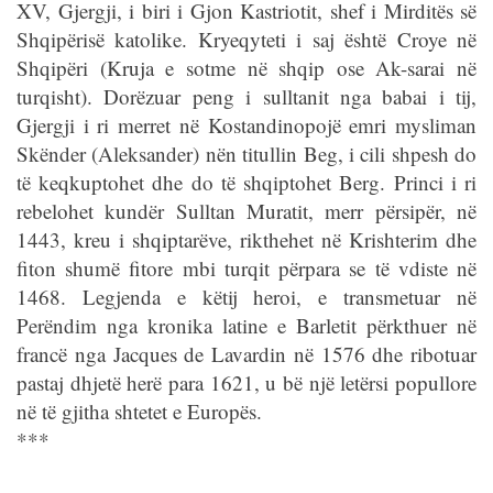
XV, Gjergji, i biri i Gjon Kastriotit, shef i Mirditës së
Shqipërisë katolike. Kryeqyteti i saj është Croye në
Shqipëri (Kruja e sotme në shqip ose Ak-sarai në
turqisht). Dorëzuar peng i sulltanit nga babai i tij,
Gjergji i ri merret në Kostandinopojë emri mysliman
Skënder (Aleksander) nën titullin Beg, i cili shpesh do
të keqkuptohet dhe do të shqiptohet Berg. Princi i ri
rebelohet kundër Sulltan Muratit, merr përsipër, në
1443, kreu i shqiptarëve, rikthehet në Krishterim dhe
fiton shumë fitore mbi turqit përpara se të vdiste në
1468. Legjenda e këtij heroi, e transmetuar në
Perëndim nga kronika latine e Barletit përkthuer në
francë nga Jacques de Lavardin në 1576 dhe ribotuar
pastaj dhjetë herë para 1621, u bë një letërsi popullore
në të gjitha shtetet e Europës.
***