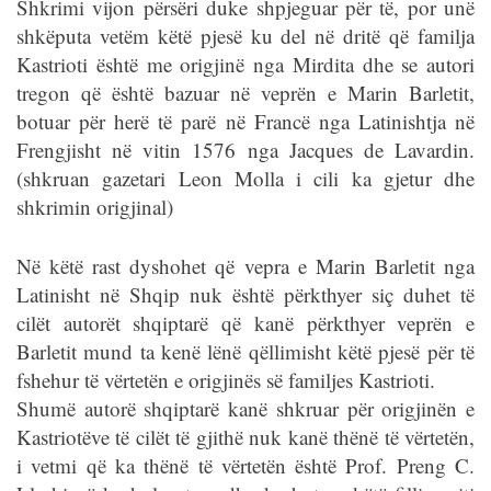
Shkrimi vijon përsëri duke shpjeguar për të, por unë
shkëputa vetëm këtë pjesë ku del në dritë që familja
Kastrioti është me origjinë nga Mirdita dhe se autori
tregon që është bazuar në veprën e Marin Barletit,
botuar për herë të parë në Francë nga Latinishtja në
Frengjisht në vitin 1576 nga Jacques de Lavardin.
(shkruan gazetari Leon Molla i cili ka gjetur dhe
shkrimin origjinal)
Në këtë rast dyshohet që vepra e Marin Barletit nga
Latinisht në Shqip nuk është përkthyer siç duhet të
cilët autorët shqiptarë që kanë përkthyer veprën e
Barletit mund ta kenë lënë qëllimisht këtë pjesë për të
fshehur të vërtetën e origjinës së familjes Kastrioti.
Shumë autorë shqiptarë kanë shkruar për origjinën e
Kastriotëve të cilët të gjithë nuk kanë thënë të vërtetën,
i vetmi që ka thënë të vërtetën është Prof. Preng C.