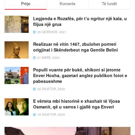
Prirje
Komente
Të fundit
Legjenda e Rozafës, për t’u ngritur një kala, u
flijua një grua
25 QERSHOR, 2021
Realizuar në vitin 1467, zbulohet portreti
origjinal i Skënderbeut nga Gentile Belini
21 MARS, 2024
Populli vuante për bukë, shikoni si jetonte
Enver Hoxha, gazetari anglez publikon fotot e
pabesueshme
22 DHJETOR, 2020
E vërteta mbi historinë e xhaxhait të Vjosa
Osmanit, që u varros i gjallë nga Enveri
18 DHJETOR, 2020