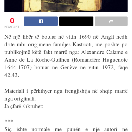
0
NDARJET
Në një libër të botuar në vitin 1690 në Angli hedh
dritë mbi origjinëne familjes Kastrioti, më poshtë po
publikojmë këtë fakt marrë nga: Alexandre Calame e
Anne de La Roche-Guilhen (Romancière Huguenote
1644-1707) botuar në Genève në vitin 1972, faqe
42.43.
Materiali i përkthyer nga frengjishtja në shqip marrë
nga origjinali.
Ja çfarë shkruhet:
***
Siç ishte normale me punën e një autori në