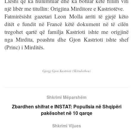
Lleshi që ka hulumtuar dhe ka botuar këtë fillim viti
një libër me titullin: Origjina Mirditore e Kastriotëve.
Fatmirësisht gazetari Leon Molla arriti të gjejë këto
ditët e fundit në Francë këtë dokument në të cilën
tregohet qartë që familja Kastrioti ishte me origjinë
nga Mirdita, poashtu dhe Gjon Kastrioti ishte shef
(Princ) i Mirditës.
Gjergj Gjon Kastrioti (Skënderbeu
)
Shkrimi Mëparshëm
Zbardhen shifrat e INSTAT: Popullsia në Shqipëri
pakësohet në 10 qarqe
Shkrimi Vijues