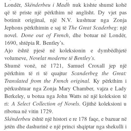
Londër,
Skënderbeu i Madh
nuk kishte shumë kohë
që të priste një përkthim në anglisht. Dy vjet pas
botimit origjinal, një N.V. kushtuar nga Zonja
Jephons përkthimin e saj të
The Great Scaderbeg
: një
novel.
Done out of French
, dhe botuar në Londër,
1690, shtëpia R. Bentley’s.
Ajo është pjesë në koleksionin e dymbëdhjetë
volumeve,
Novelat moderne të Bentley’s
.
Shumë vonë, në 1721, Samuel Croxall jep një
përkthim të ri të quajtur
Scanderbeg the Great:
Translated from the French original.
Ky përkthim i
përkushtuar nga Zonja Mary Chamber, vajza e Lady
Berkeley, u botua nga John Watts në një koleksion të
ri:
A Select Collection of Novels
. Gjithë koleksioni u
ribotua në vitin 1729.
Skënderbeu
është një histori e re 178 faqe, e bazuar në
jetën dhe dashurinë e një princi shqiptar nga shekulli i