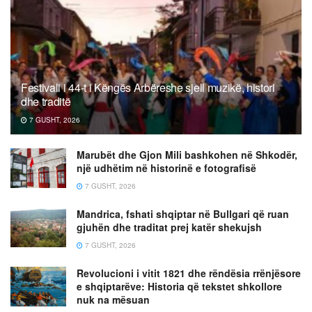
Festivali i 44-t i Këngës Arbëreshe sjell muzikë, histori
dhe traditë
7 GUSHT, 2026
Marubët dhe Gjon Mili bashkohen në Shkodër,
një udhëtim në historinë e fotografisë
7 GUSHT, 2026
Mandrica, fshati shqiptar në Bullgari që ruan
gjuhën dhe traditat prej katër shekujsh
7 GUSHT, 2026
Revolucioni i vitit 1821 dhe rëndësia rrënjësore
e shqiptarëve: Historia që tekstet shkollore
nuk na mësuan