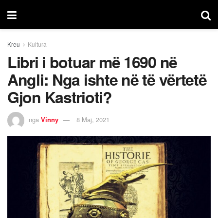
Kreu
Kultura
Libri i botuar më 1690 në
Angli: Nga ishte në të vërtetë
Gjon Kastrioti?
nga
Vinny
8 Maj, 2021