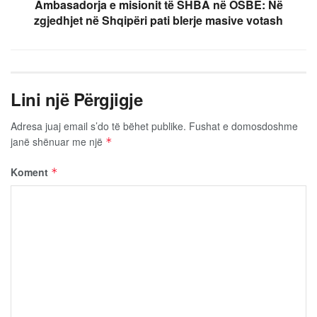
Ambasadorja e misionit të SHBA në OSBE: Në
zgjedhjet në Shqipëri pati blerje masive votash
Lini një Përgjigje
Adresa juaj email s’do të bëhet publike.
Fushat e domosdoshme
janë shënuar me një
*
Koment
*