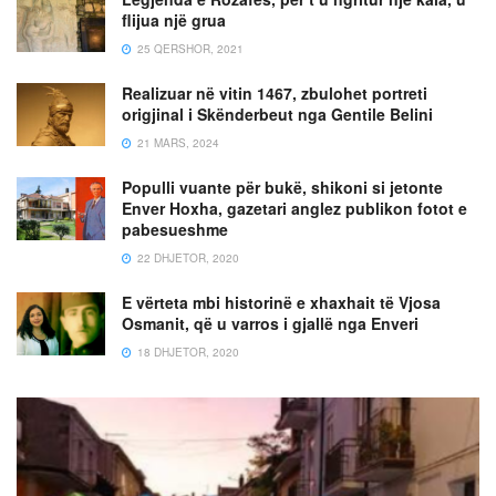
flijua një grua
25 QERSHOR, 2021
Realizuar në vitin 1467, zbulohet portreti
origjinal i Skënderbeut nga Gentile Belini
21 MARS, 2024
Populli vuante për bukë, shikoni si jetonte
Enver Hoxha, gazetari anglez publikon fotot e
pabesueshme
22 DHJETOR, 2020
E vërteta mbi historinë e xhaxhait të Vjosa
Osmanit, që u varros i gjallë nga Enveri
18 DHJETOR, 2020