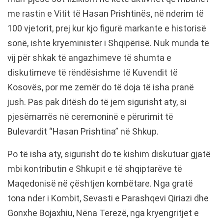
me rastin e Vitit të Hasan Prishtinës, në nderim të
100 vjetorit, prej kur kjo figurë markante e historisë
sonë, ishte kryeministër i Shqipërisë. Nuk munda të
vij për shkak të angazhimeve të shumta e
diskutimeve të rëndësishme të Kuvendit të
Kosovës, por me zemër do të doja të isha pranë
jush. Pas pak ditësh do të jem sigurisht aty, si
pjesëmarrës në ceremoninë e përurimit të
Bulevardit “Hasan Prishtina” në Shkup.
Po të isha aty, sigurisht do të kishim diskutuar gjatë
mbi kontributin e Shkupit e të shqiptarëve të
Maqedonisë në çështjen kombëtare. Nga gratë
tona nder i Kombit, Sevasti e Parashqevi Qiriazi dhe
Gonxhe Bojaxhiu, Nëna Terezë, nga kryengritjet e