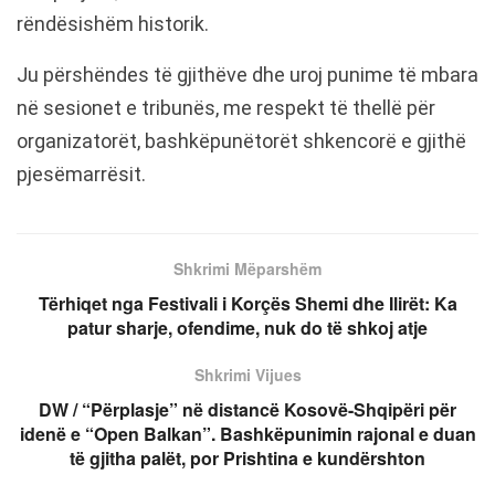
rëndësishëm historik.
Ju përshëndes të gjithëve dhe uroj punime të mbara
në sesionet e tribunës, me respekt të thellë për
organizatorët, bashkëpunëtorët shkencorë e gjithë
pjesëmarrësit.
Shkrimi Mëparshëm
Tërhiqet nga Festivali i Korçës Shemi dhe Ilirët: Ka
patur sharje, ofendime, nuk do të shkoj atje
Shkrimi Vijues
DW / “Përplasje” në distancë Kosovë-Shqipëri për
idenë e “Open Balkan”. Bashkëpunimin rajonal e duan
të gjitha palët, por Prishtina e kundërshton