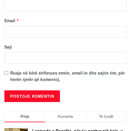
Email
*
Sajt
Ruaje në këtë shfletues emrin, email-in dhe sajtin tim, për
herën tjetër që komentoj.
Prirje
Komente
Të fundit
Legjenda e Rozafës, për t’u ngritur një kala, u