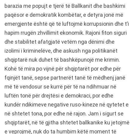
barazia me popujt e tjerë të Ballkanit dhe bashkimi
paqësor e demokratik kombëtar, e detyra jonë më
emergjente është që të luftojmë korrupsionin dhe t’i
hapim rrugën zhvillimit ekonomik. Rajoni fiton siguri
dhe stabilitet afatgjatë vetëm nga dënimi dhe
izolimi i kriminelëve, dhe askush nga politikanët
shqiptarë nuk duhet të bashkëpunojë me krimin.
Kohë të mira po vijnë për shqiptarët por edhe për
fqinjët tanë, sepse partnerët tanë të mëdhenj janë
më të vendosur se kurrë për të na ndihmuar në
luftën tonë për drejtësi e demokraci, por edhe
kundër ndikimeve negative ruso-kineze në qytetet e
në shtetet tona, por edhe në rajon. Jam i sigurt se
shqiptarët, në të gjitha shtetet ballkanike ku jetojmë
e veprojmë, nuk do ta humbim këtë moment të