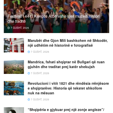
Festivali i 44-t i Këngës Arbëreshe sjell muzikë, histori
dhe traditë
7 GUSHT, 2026
Marubët dhe Gjon Mili bashkohen në Shkodër,
një udhëtim në historinë e fotografisë
7 GUSHT, 2026
Mandrica, fshati shqiptar në Bullgari që ruan
gjuhën dhe traditat prej katër shekujsh
7 GUSHT, 2026
Revolucioni i vitit 1821 dhe rëndësia rrënjësore
e shqiptarëve: Historia që tekstet shkollore
nuk na mësuan
7 GUSHT, 2026
“Shqipëria e gjykuar prej një zonje angleze”/