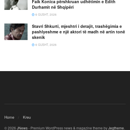
Faik Konica përshkruan udhëtimin e Edith
Durhamit në Shqipëri
6 GUSHT, 2026
Stavri Shkurti, mjeshtri i detajit, trashëgimia e
pashlyeshme e një aktori të madh në artin tonë
skenik
6 GUSHT, 2026
Home
Kreu
© 2026
JNews
- Premium WordPress news & magazine theme by
Jegtheme
.