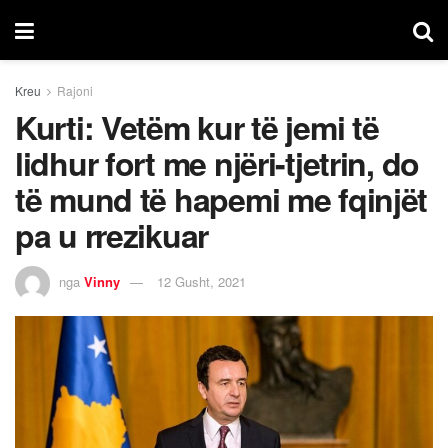
Kreu
Rajoni
Kurti: Vetëm kur të jemi të
lidhur fort me njëri-tjetrin, do
të mund të hapemi me fqinjët
pa u rrezikuar
nga
Vinny
12 Gusht, 2021