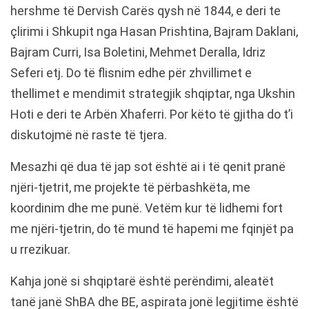
hershme të Dervish Carës qysh në 1844, e deri te
çlirimi i Shkupit nga Hasan Prishtina, Bajram Daklani,
Bajram Curri, Isa Boletini, Mehmet Deralla, Idriz
Seferi etj. Do të flisnim edhe për zhvillimet e
thellimet e mendimit strategjik shqiptar, nga Ukshin
Hoti e deri te Arbën Xhaferri. Por këto të gjitha do t’i
diskutojmë në raste të tjera.
Mesazhi që dua të jap sot është ai i të qenit pranë
njëri-tjetrit, me projekte të përbashkëta, me
koordinim dhe me punë. Vetëm kur të lidhemi fort
me njëri-tjetrin, do të mund të hapemi me fqinjët pa
u rrezikuar.
Kahja jonë si shqiptarë është perëndimi, aleatët
tanë janë ShBA dhe BE, aspirata jonë legjitime është