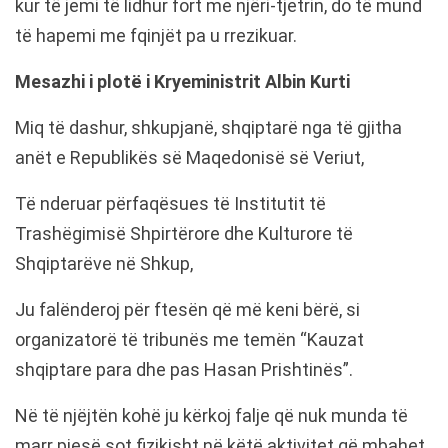
kur të jemi të lidhur fort me njëri-tjetrin, do të mund
të hapemi me fqinjët pa u rrezikuar.
Mesazhi i plotë i Kryeministrit Albin Kurti
Miq të dashur, shkupjanë, shqiptarë nga të gjitha
anët e Republikës së Maqedonisë së Veriut,
Të nderuar përfaqësues të Institutit të
Trashëgimisë Shpirtërore dhe Kulturore të
Shqiptarëve në Shkup,
Ju falënderoj për ftesën që më keni bërë, si
organizatorë të tribunës me temën “Kauzat
shqiptare para dhe pas Hasan Prishtinës”.
Në të njëjtën kohë ju kërkoj falje që nuk munda të
marr pjesë sot fizikisht në këtë aktivitet që mbahet