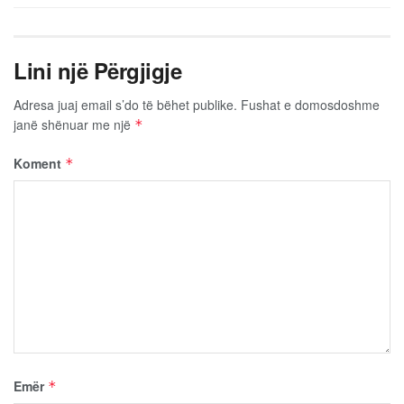
Lini një Përgjigje
Adresa juaj email s’do të bëhet publike.
Fushat e domosdoshme
janë shënuar me një
*
Koment
*
Emër
*