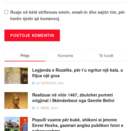
Ruaje në këtë shfletues emrin, email-in dhe sajtin tim, për
herën tjetër që komentoj.
Prirje
Komente
Të fundit
Legjenda e Rozafës, për t’u ngritur një kala, u
flijua një grua
25 QERSHOR, 2021
Realizuar në vitin 1467, zbulohet portreti
origjinal i Skënderbeut nga Gentile Belini
21 MARS, 2024
Populli vuante për bukë, shikoni si jetonte
Enver Hoxha, gazetari anglez publikon fotot e
pabesueshme