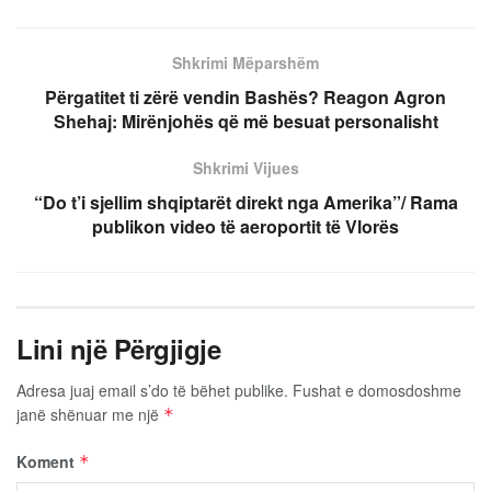
Shkrimi Mëparshëm
Përgatitet ti zërë vendin Bashës? Reagon Agron
Shehaj: Mirënjohës që më besuat personalisht
Shkrimi Vijues
“Do t’i sjellim shqiptarët direkt nga Amerika”/ Rama
publikon video të aeroportit të Vlorës
Lini një Përgjigje
Adresa juaj email s’do të bëhet publike.
Fushat e domosdoshme
janë shënuar me një
*
Koment
*