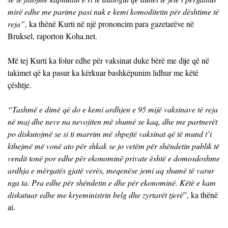
mirë edhe me parime pasi nuk e kemi komoditetin për dështime të
reja”
, ka thënë Kurti në një prononcim para gazetarëve në
Bruksel, raporton Koha.net.
Më tej Kurti ka folur edhe për vaksinat duke bërë me dije që në
takimet që ka pasur ka kërkuar bashkëpunim lidhur me këtë
çështje.
“Tashmë e dimë që do e kemi ardhjen e 95 mijë vaksinave të reja
në maj dhe neve na nevojiten më shumë se kaq, dhe me partnerët
po diskutojmë se si ti marrim më shpejtë vaksinat që të mund t’i
kthejmë më vonë ato për shkak se jo vetëm për shëndetin publik të
vendit tonë por edhe për ekonominë private është e domosdoshme
ardhja e mërgatës gjatë verës, meqenëse jemi aq shumë të varur
nga ta. Pra edhe për shëndetin e dhe për ekonominë. Këtë e kam
diskutuar edhe me kryeministrin belg dhe zyrtarët tjerë
”, ka thënë
ai.