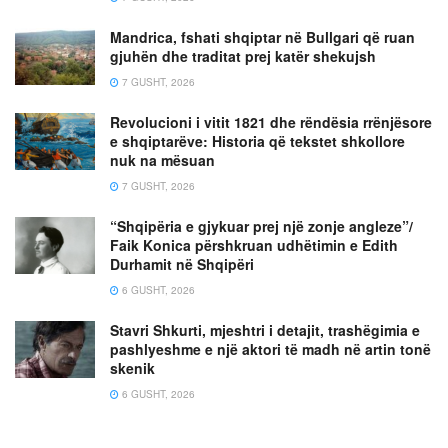
Mandrica, fshati shqiptar në Bullgari që ruan
gjuhën dhe traditat prej katër shekujsh
7 GUSHT, 2026
Revolucioni i vitit 1821 dhe rëndësia rrënjësore
e shqiptarëve: Historia që tekstet shkollore
nuk na mësuan
7 GUSHT, 2026
“Shqipëria e gjykuar prej një zonje angleze”/
Faik Konica përshkruan udhëtimin e Edith
Durhamit në Shqipëri
6 GUSHT, 2026
Stavri Shkurti, mjeshtri i detajit, trashëgimia e
pashlyeshme e një aktori të madh në artin tonë
skenik
6 GUSHT, 2026