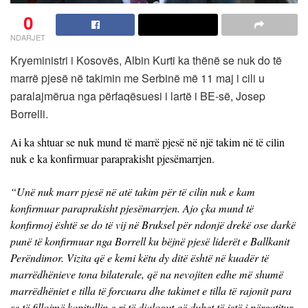
0
NDARJET
Kryeministri i Kosovës, Albin Kurti ka thënë se nuk do të
marrë pjesë në takimin me Serbinë më 11 maj i cili u
paralajmërua nga përfaqësuesi i lartë i BE-së, Josep
Borrelli.
Ai ka shtuar se nuk mund të marrë pjesë në një takim në të cilin
nuk e ka konfirmuar paraprakisht pjesëmarrjen.
“Unë nuk marr pjesë në atë takim për të cilin nuk e kam
konfirmuar paraprakisht pjesëmarrjen. Ajo çka mund të
konfirmoj është se do të vij në Bruksel për ndonjë drekë ose darkë
punë të konfirmuar nga Borrell ku bëjnë pjesë liderët e Ballkanit
Perëndimor. Vizita që e kemi këtu dy ditë është në kuadër të
marrëdhënieve tona bilaterale, që na nevojiten edhe më shumë
marrëdhëniet e tilla të forcuara dhe takimet e tilla të rajonit para
se të fillojmë kapitullin e ri të dialogut që duhet të jetë i përgatitur