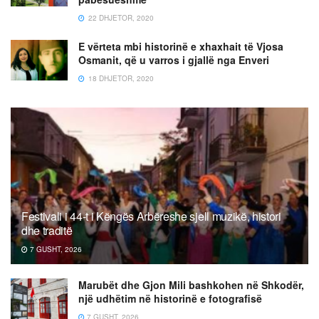
22 DHJETOR, 2020
E vërteta mbi historinë e xhaxhait të Vjosa
Osmanit, që u varros i gjallë nga Enveri
18 DHJETOR, 2020
Festivali i 44-t i Këngës Arbëreshe sjell muzikë, histori
dhe traditë
7 GUSHT, 2026
Marubët dhe Gjon Mili bashkohen në Shkodër,
një udhëtim në historinë e fotografisë
7 GUSHT, 2026