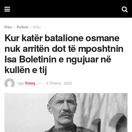
Kreu
Kultura
Kreu
Kur katër batalione osmane
nuk arritën dot të mposhtnin
Isa Boletinin e ngujuar në
kullën e tij
nga
Vinny
9 Dhjetor, 2025