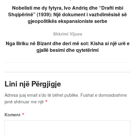
Nobelisti me dy fytyra, Ivo Andriq dhe “Drafti mbi
Shqipërinë” (1939): Një dokument i vazhdimësisë së
gjeopolitikës ekspansioniste serbe
Shkrimi Vijues
Nga Iliriku në Bizant dhe deri më sot: Kisha si një urë e
gjallë besimi dhe qytetërimi
Lini një Përgjigje
Adresa juaj email s’do të bëhet publike.
Fushat e domosdoshme
janë shënuar me një
*
Koment
*