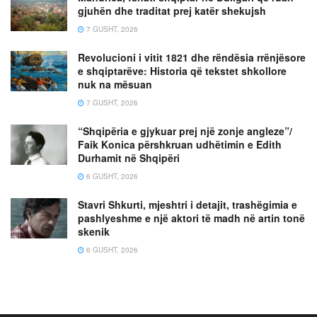
gjuhën dhe traditat prej katër shekujsh
7 GUSHT, 2026
Revolucioni i vitit 1821 dhe rëndësia rrënjësore
e shqiptarëve: Historia që tekstet shkollore
nuk na mësuan
7 GUSHT, 2026
“Shqipëria e gjykuar prej një zonje angleze”/
Faik Konica përshkruan udhëtimin e Edith
Durhamit në Shqipëri
6 GUSHT, 2026
Stavri Shkurti, mjeshtri i detajit, trashëgimia e
pashlyeshme e një aktori të madh në artin tonë
skenik
6 GUSHT, 2026