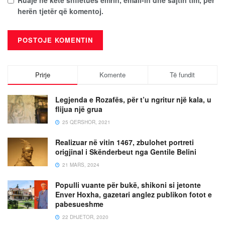
Ruaje në këtë shfletues emrin, email-in dhe sajtin tim, për
herën tjetër që komentoj.
Prirje
Komente
Të fundit
Legjenda e Rozafës, për t’u ngritur një kala, u
flijua një grua
25 QERSHOR, 2021
Realizuar në vitin 1467, zbulohet portreti
origjinal i Skënderbeut nga Gentile Belini
21 MARS, 2024
Populli vuante për bukë, shikoni si jetonte
Enver Hoxha, gazetari anglez publikon fotot e
pabesueshme
22 DHJETOR, 2020