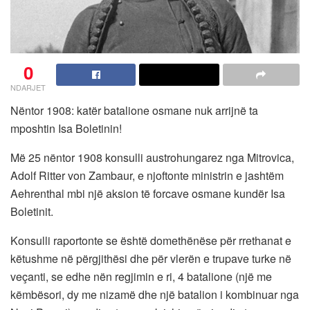
0
NDARJET
Nëntor 1908: katër batalione osmane nuk arrijnë ta
mposhtin Isa Boletinin!
Më 25 nëntor 1908 konsulli austrohungarez nga Mitrovica,
Adolf Ritter von Zambaur, e njoftonte ministrin e jashtëm
Aehrenthal mbi një aksion të forcave osmane kundër Isa
Boletinit.
Konsulli raportonte se është domethënëse për rrethanat e
këtushme në përgjithësi dhe për vlerën e trupave turke në
veçanti, se edhe nën regjimin e ri, 4 batalione (një me
këmbësori, dy me nizamë dhe një batalion i kombinuar nga