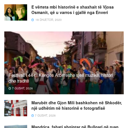
E vërteta mbi historinë e xhaxhait të Vjosa
Osmanit, që u varros i gjallë nga Enveri
18 DHJETOR, 2020
Festivali i 44-t i Këngës Arbëreshe sjell muzikë, histori
dhe traditë
7 GUSHT, 2026
Marubët dhe Gjon Mili bashkohen në Shkodër,
një udhëtim në historinë e fotografisë
7 GUSHT, 2026
Mandrica, fshati shqiptar në Bullgari që ruan