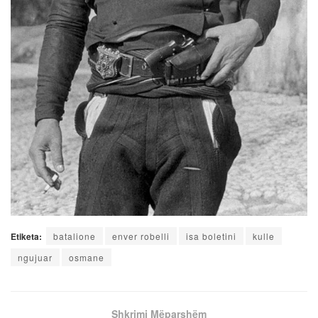
Etiketa:
batalione
enver robelli
isa boletini
kulle
ngujuar
osmane
Shkrimi Mëparshëm