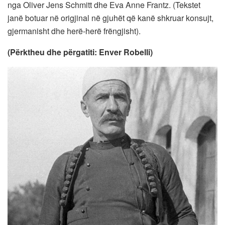
nga Oliver Jens Schmitt dhe Eva Anne Frantz. (Tekstet
janë botuar në origjinal në gjuhët që kanë shkruar konsujt,
gjermanisht dhe herë-herë frëngjisht).
(Përktheu dhe përgatiti: Enver Robelli)