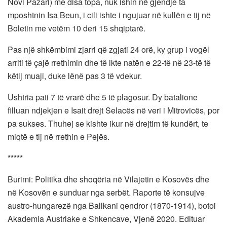
Novi Pazari) me disa topa, nuk ishin në gjendje ta
mposhtnin Isa Beun, i cili ishte i ngujuar në kullën e tij në
Boletin me vetëm 10 deri 15 shqiptarë.
Pas një shkëmbimi zjarri që zgjati 24 orë, ky grup i vogël
arriti të çajë rrethimin dhe të ikte natën e 22-të në 23-të të
këtij muaji, duke lënë pas 3 të vdekur.
Ushtria pati 7 të vrarë dhe 5 të plagosur. Dy batalione
filluan ndjekjen e Isait drejt Selacës në veri i Mitrovicës, por
pa sukses. Thuhej se kishte ikur në drejtim të kundërt, te
miqtë e tij në rrethin e Pejës.
*****
Burimi: Politika dhe shoqëria në Vilajetin e Kosovës dhe
në Kosovën e sunduar nga serbët. Raporte të konsujve
austro-hungarezë nga Ballkani qendror (1870-1914), botoi
Akademia Austriake e Shkencave, Vjenë 2020. Edituar