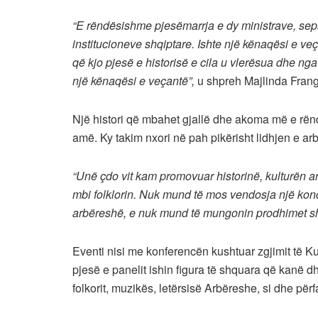
“E rëndësishme pjesëmarrja e dy ministrave, seps
institucioneve shqiptare. Ishte një kënaqësi e 
që kjo pjesë e historisë e cila u vlerësua dhe nga
një kënaqësi e veçantë”,
u shpreh Majlinda Frang
Një histori që mbahet gjallë dhe akoma më e rën
amë. Ky takim nxori në pah pikërisht lidhjen e a
“Unë çdo vit kam promovuar historinë, kulturën a
mbi folklorin. Nuk mund të mos vendosja një konc
arbëreshë, e nuk mund të mungonin prodhimet sh
Eventi nisi me konferencën kushtuar zgjimit të Kul
pjesë e panelit ishin figura të shquara që kanë 
folkorit, muzikës, letërsisë Arbëreshe, si dhe për