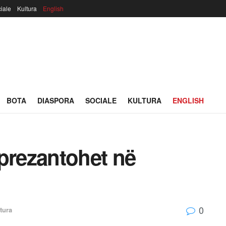
iale
Kultura
English
BOTA
DIASPORA
SOCIALE
KULTURA
ENGLISH
prezantohet në
0
tura