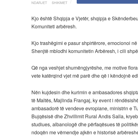
NDARJET
SHIKIMET
Kjo është Shqipja e Vjetër, shqipja e Skënderbeut
Komuniteti arbëresh.
Kjo trashëgimi e pasur shpirtërore, emocionoi n
Shenjtë mblodhi komunitetin Arbëresh, i cili shpër
Që nga veshjet shumëngjyrëshe, me motive floral
vete katërqind vjet më parë dhe që i këndojnë ed
Nën kujdesin dhe kurimin e ambasadores shqipta
të Maltës, Majlinda Frangaj, ky event i rëndësishë
ambasadorë të vendeve evropiane, ministrin e Tur
Bujqësisë dhe Zhvillimit Rural Andis Salla, krye
studiues, albanologë dhe përfaqësues të politikës
ndoqën me vëmendje ajkën e historisë arbëreshe