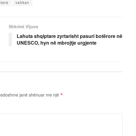
ptare
vatikan
Shkrimi Vijues
Lahuta shqiptare zyrtarisht pasuri botërore në
UNESCO, hyn në mbrojtje urgjente
osdoshme janë shënuar me një
*