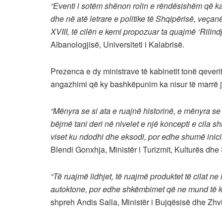
“Eventi i sotëm shënon rolin e rëndësishëm që ka l
dhe në atë letrare e politike të Shqipërisë, veçanër
XVIII, të cilën e kemi propozuar ta quajmë ‘Rilind
Albanologjisë, Universiteti i Kalabrisë.
Prezenca e dy ministrave të kabinetit tonë qeveri
angazhimi që ky bashkëpunim ka nisur të marrë 
“Mënyra se si ata e ruajnë historinë, e mënyra se 
bëjmë tani deri në nivelet e një koncepti e cila 
viset ku ndodhi dhe eksodi, por edhe shumë ini
Blendi Gonxhja, Ministër i Turizmit, Kulturës dhe 
“Të ruajmë lidhjet, të ruajmë produktet të cilat ne
autoktone, por edhe shkëmbimet që ne mund të ke
shpreh Andis Salla, Ministër i Bujqësisë dhe Zhvil