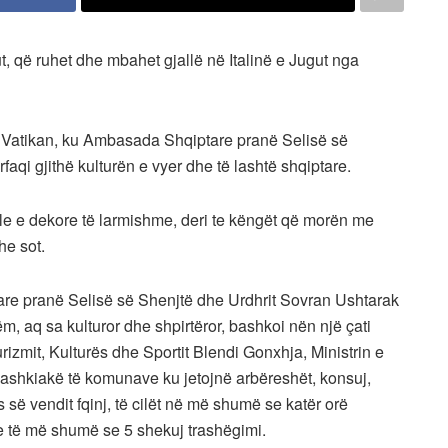
, që ruhet dhe mbahet gjallë në Italinë e Jugut nga
ë Vatikan, ku Ambasada Shqiptare pranë Selisë së
faqi gjithë kulturën e vyer dhe të lashtë shqiptare.
e e dekore të larmishme, deri te këngët që morën me
he sot.
re pranë Selisë së Shenjtë dhe Urdhrit Sovran Ushtarak
m, aq sa kulturor dhe shpirtëror, bashkoi nën një çati
izmit, Kulturës dhe Sportit Blendi Gonxhja, Ministrin e
bashkiakë të komunave ku jetojnë arbëreshët, konsuj,
 së vendit fqinj, të cilët në më shumë se katër orë
 të më shumë se 5 shekuj trashëgimi.