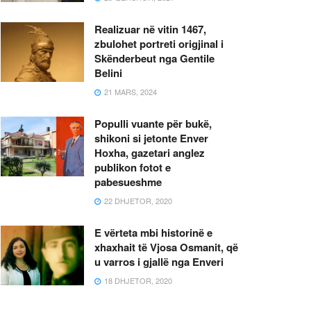
Realizuar në vitin 1467,
zbulohet portreti origjinal i
Skënderbeut nga Gentile
Belini
21 MARS, 2024
Populli vuante për bukë,
shikoni si jetonte Enver
Hoxha, gazetari anglez
publikon fotot e
pabesueshme
22 DHJETOR, 2020
E vërteta mbi historinë e
xhaxhait të Vjosa Osmanit, që
u varros i gjallë nga Enveri
18 DHJETOR, 2020