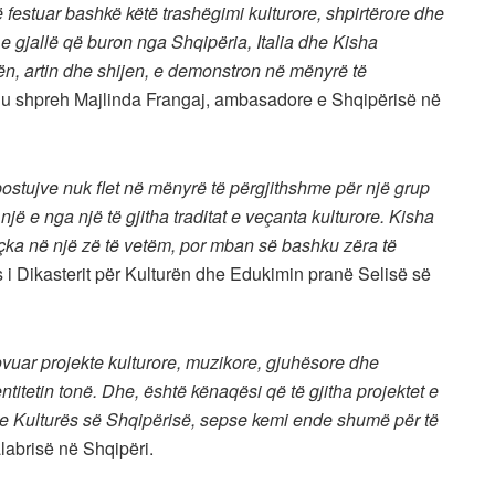
ë festuar bashkë këtë trashëgimi kulturore, shpirtërore dhe
gjallë që buron nga Shqipëria, Italia dhe Kisha
tën, artin dhe shijen, e demonstron në mënyrë të
, u shpreh Majlinda Frangaj, ambasadore e Shqipërisë në
postujve nuk flet në mënyrë të përgjithshme për një grup
ë e nga një të gjitha traditat e veçanta kulturore. Kisha
thçka në një zë të vetëm, por mban së bashku zëra të
 i Dikasterit për Kulturën dhe Edukimin pranë Selisë së
vuar projekte kulturore, muzikore, gjuhësore dhe
ntitetin tonë. Dhe, është kënaqësi që të gjitha projektet e
e Kulturës së Shqipërisë, sepse kemi ende shumë për të
labrisë në Shqipëri.