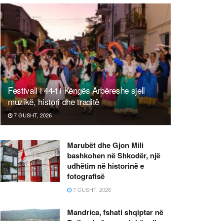
Festivali i 44-t i Këngës Arbëreshe sjell
muzikë, histori dhe traditë
7 GUSHT, 2026
Marubët dhe Gjon Mili
bashkohen në Shkodër, një
udhëtim në historinë e
fotografisë
7 GUSHT, 2026
Mandrica, fshati shqiptar në