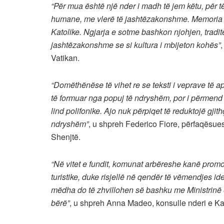
“Për mua është një nder i madh të jem këtu, për t
humane, me vlerë të jashtëzakonshme. Memoria e 
Katolike. Ngjarja e sotme bashkon njohjen, tradi
jashtëzakonshme se si kultura i mbijeton kohës”
Vatikan.
“Domëthënëse të vihet re se teksti i veprave të a
të formuar nga popuj të ndryshëm, por i përmend nj
lind polifonike. Ajo nuk përpiqet të reduktojë gji
ndryshëm”
, u shpreh Federico Fiore, përfaqësues
Shenjtë.
“Në vitet e fundit, komunat arbëreshe kanë promo
turistike, duke risjellë në qendër të vëmendjes ide
mëdha do të zhvillohen së bashku me Ministrinë 
bërë”
, u shpreh Anna Madeo, konsulle nderi e Ka