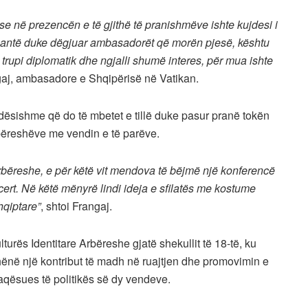
e në prezencën e të gjithë të pranishmëve ishte kujdesi i
veçantë duke dëgjuar ambasadorët që morën pjesë, kështu
 trupi diplomatik dhe ngjalli shumë interes, për mua ishte
aj, ambasadore e Shqipërisë në Vatikan.
dësishme që do të mbetet e tillë duke pasur pranë tokën
rbëreshëve me vendin e të parëve.
rbëreshe, e për këtë vit mendova të bëjmë një konferencë
ert. Në këtë mënyrë lindi ideja e sfilatës me kostume
qiptare”
, shtoi Frangaj.
turës Identitare Arbëreshe gjatë shekullit të 18-të, ku
dhënë një kontribut të madh në ruajtjen dhe promovimin e
faqësues të politikës së dy vendeve.