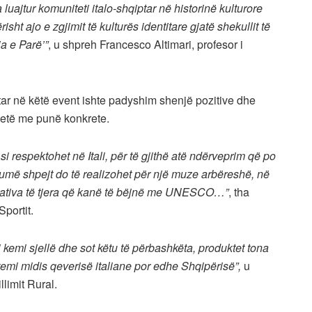
uajtur komuniteti italo-shqiptar në historinë kulturore
isht ajo e zgjimit të kulturës identitare gjatë shekullit të
ja e Parë’”
, u shpreh Francesco Altimari, profesor i
tar në këtë event ishte padyshim shenjë pozitive dhe
jetë me punë konkrete.
si respektohet në Itali, për të gjithë atë ndërveprim që po
shumë shpejt do të realizohet për një muze arbëreshë, në
ciativa të tjera që kanë të bëjnë me UNESCO…”
, tha
Sportit.
 i kemi sjellë dhe sot këtu të përbashkëta, produktet tona
mi midis qeverisë italiane por edhe Shqipërisë”,
u
limit Rural.