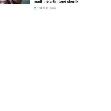
madh në artin tonë skenik
6 GUSHT, 2026