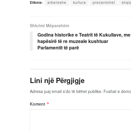
Etiketa:
arbereshe
kultura
prezantohet
shqi
Shkrimi Mëparshëm
Godina historike e Teatrit të Kukullave, me
hapësirë të re muzeale kushtuar
Parlamentit të parë
Lini një Përgjigje
Adresa juaj email s’do të bëhet publike.
Fushat e dom
Koment
*