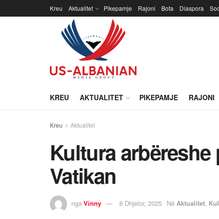
Kreu
Aktualitet
Pikepamje
Rajoni
Bota
Diaspora
Soc
KREU
AKTUALITET
PIKEPAMJE
RAJONI
Kreu
Aktualitet
Kultura arbëreshe 
Vatikan
nga
Vinny
8 Dhjetor, 2025
Në
Aktualitet
,
Kul