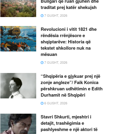
Bullgari që ruan gjuhën dhe
traditat prej katër shekujsh
7 GUSHT, 2026
Revolucioni i vitit 1821 dhe
rëndësia rrënjësore e
shqiptarëve: Historia që
tekstet shkollore nuk na
mësuan
7 GUSHT, 2026
“Shqipëria e gjykuar prej një
zonje angleze”/ Faik Konica
përshkruan udhëtimin e Edith
Durhamit në Shqipëri
6 GUSHT, 2026
Stavri Shkurti, mjeshtri i
detajit, trashëgimia e
pashlyeshme e një aktori të