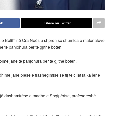
ok
Share on Twitter
ra e Betit’’ në Ora Neës u shpreh se shumica e materialeve
 të panjohura për të gjithë botën.
më janë të panjohura për të gjithë botën.
odhime janë pjesë e trashëgimisë së tij të cilat ia ka lënë
 një dashamirëse e madhe e Shqipërisë, profesoreshë