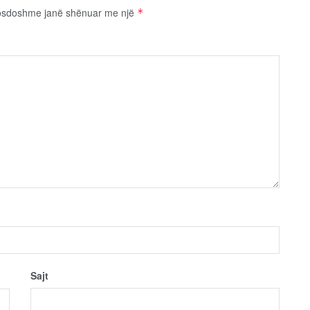
osdoshme janë shënuar me një
*
Sajt