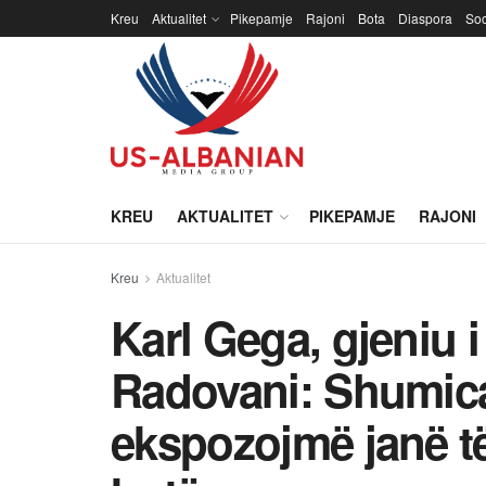
Kreu
Aktualitet
Pikepamje
Rajoni
Bota
Diaspora
Soc
KREU
AKTUALITET
PIKEPAMJE
RAJONI
Kreu
Aktualitet
Karl Gega, gjeniu 
Radovani: Shumica
ekspozojmë janë të