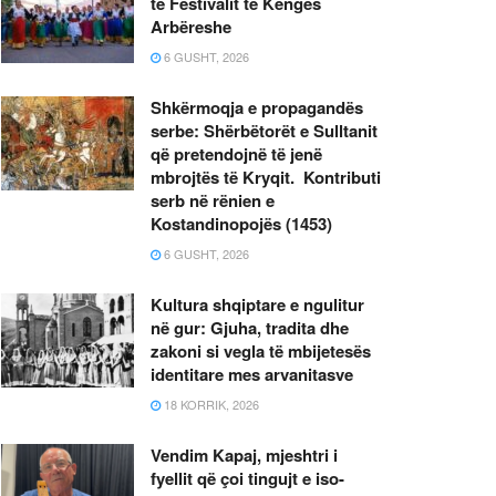
të Festivalit të Këngës
Arbëreshe
6 GUSHT, 2026
Shkërmoqja e propagandës
serbe: Shërbëtorët e Sulltanit
që pretendojnë të jenë
mbrojtës të Kryqit. Kontributi
serb në rënien e
Kostandinopojës (1453)
6 GUSHT, 2026
Kultura shqiptare e ngulitur
në gur: Gjuha, tradita dhe
zakoni si vegla të mbijetesës
identitare mes arvanitasve
18 KORRIK, 2026
Vendim Kapaj, mjeshtri i
fyellit që çoi tingujt e iso-