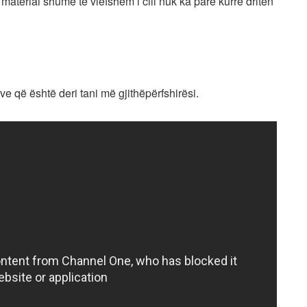
material shumë të vlefshëm i cili nuk ka parë kurrë dritën
ve që është deri tani më gjithëpërfshirësi.