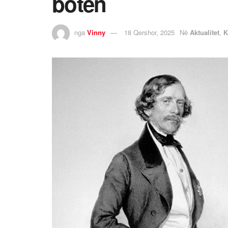
botën
nga
Vinny
18 Qershor, 2025
Në
Aktualitet
,
K