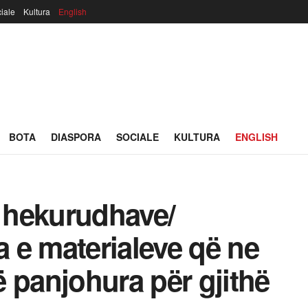
iale
Kultura
English
BOTA
DIASPORA
SOCIALE
KULTURA
ENGLISH
i hekurudhave/
 e materialeve që ne
 panjohura për gjithë