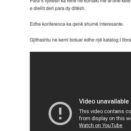
Para 5 vjetësh ka rënë në kontakt me të dhe këtë 
e diellit deri para dy ditësh.
Edhe konferenca ka qenë shumë interesante.
Gjithashtu ne kemi botuar edhe një katalog I libra