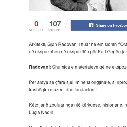
0
107
Share on Facebo
NDARJET
SHIKIMET
Arkitekti, Gjon Radovani i ftuar në emisionin ‘’O
që ekspozohen në ekspozitën për Karl Gegën janë
Radovani:
Shumica e materialeve që ne ekspozoj
Për arsye se çfarë sjellim ne si origjinale, si ripr
trashëgim muzeut dhe fondacionit.
Këto janë zbuluar nga një kërkuese, historiane,
Luçia Nadin.