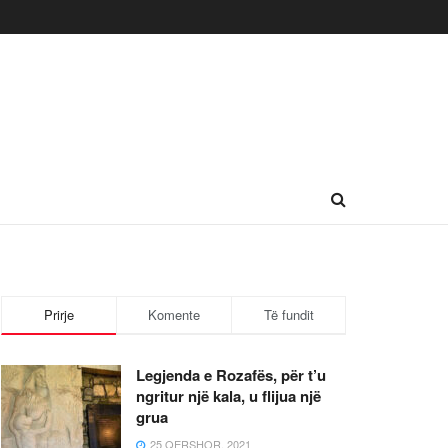
Prirje
Komente
Të fundit
Legjenda e Rozafës, për t’u
ngritur një kala, u flijua një
grua
25 QERSHOR, 2021