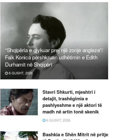
“Shqipëria e gjykuar prej një zonje angleze”/
Faik Konica përshkruan udhëtimin e Edith
Durhamit në Shqipëri
6 GUSHT, 2026
Stavri Shkurti, mjeshtri i
detajit, trashëgimia e
pashlyeshme e një aktori të
madh në artin tonë skenik
6 GUSHT, 2026
Bashkia e Shën Mitrit në pritje