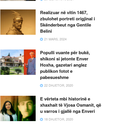
Realizuar në vitin 1467,
zbulohet portreti origjinal i
Skënderbeut nga Gentile
Belini
21 MARS, 2024
Populli vuante për bukë,
shikoni si jetonte Enver
Hoxha, gazetari anglez
publikon fotot e
pabesueshme
22 DHJETOR, 2020
E vërteta mbi historinë e
xhaxhait të Vjosa Osmanit, që
u varros i gjallë nga Enveri
18 DHJETOR, 2020