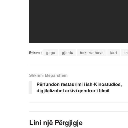
Etiketa:
gega
gjeniu
hekurudhave
karl
sh
Shkrimi Mëparshëm
Përfundon restaurimi i ish-Kinostudios,
digjitalizohet arkivi qendror i filmit
Lini një Përgjigje