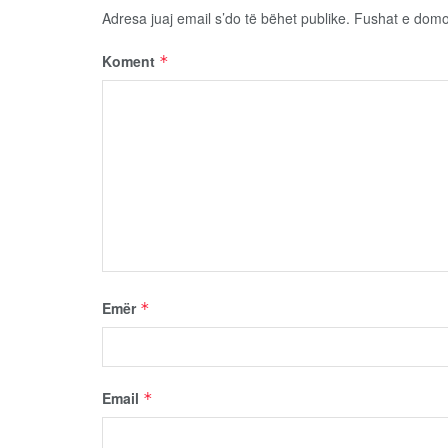
Adresa juaj email s’do të bëhet publike.
Fushat e dom
Koment
*
Emër
*
Email
*