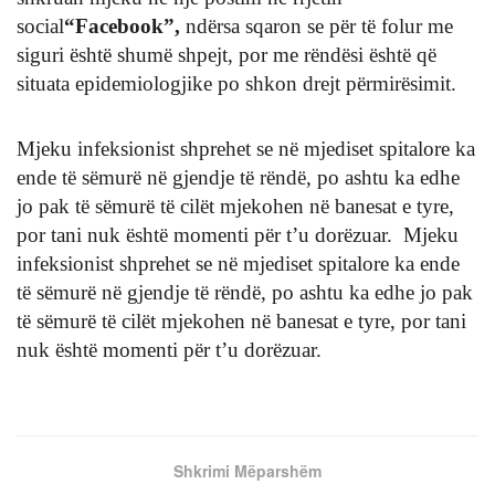
social
“Facebook”,
ndërsa sqaron se për të folur me
siguri është shumë shpejt, por me rëndësi është që
situata epidemiologjike po shkon drejt përmirësimit.
Mjeku infeksionist shprehet se në mjediset spitalore ka
ende të sëmurë në gjendje të rëndë, po ashtu ka edhe
jo pak të sëmurë të cilët mjekohen në banesat e tyre,
por tani nuk është momenti për t’u dorëzuar. Mjeku
infeksionist shprehet se në mjediset spitalore ka ende
të sëmurë në gjendje të rëndë, po ashtu ka edhe jo pak
të sëmurë të cilët mjekohen në banesat e tyre, por tani
nuk është momenti për t’u dorëzuar.
Shkrimi Mëparshëm