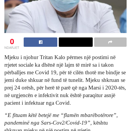
0
NDARJET
Mjeku i njohur Tritan Kalo përmes një postimi në
rrjetet sociale ka dhënë një lajm të mirë sa i takon
përballjes me Covid 19, për të cilën thotë me bindje se
jemi duke shkuar në fund të tunelit. Mjeku shkruan se
prej 24 orësh, për herë të parë që nga Marsi i 2020-tës,
në urgjencën e infektivit nuk është paraqitur asnjë
pacient i infektuar nga Covid.
“E fituam këtë betejë me “flamën mbarëbotërore”,
pandeminë nga Sars-Cov2/Covid-19”,
kështu
shkruan mjeku në një postim në rrjetin