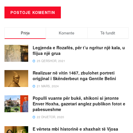
Prirje
Komente
Të fundit
Legjenda e Rozafës, për t’u ngritur një kala, u
flijua një grua
25 QERSHOR, 2021
Realizuar në vitin 1467, zbulohet portreti
origjinal i Skënderbeut nga Gentile Belini
21 MARS, 2024
Populli vuante për bukë, shikoni si jetonte
Enver Hoxha, gazetari anglez publikon fotot e
pabesueshme
22 DHJETOR, 2020
E vërteta mbi historinë e xhaxhait të Vjosa