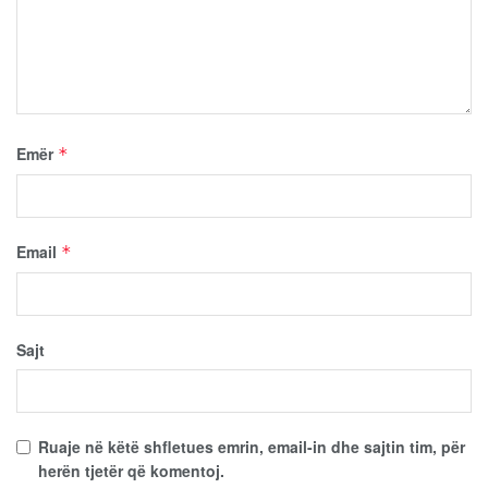
Emër
*
Email
*
Sajt
Ruaje në këtë shfletues emrin, email-in dhe sajtin tim, për
herën tjetër që komentoj.