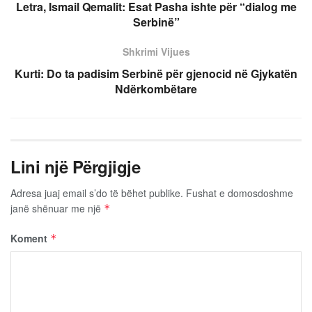
Letra, Ismail Qemalit: Esat Pasha ishte për “dialog me
Serbinë”
Shkrimi Vijues
Kurti: Do ta padisim Serbinë për gjenocid në Gjykatën
Ndërkombëtare
Lini një Përgjigje
Adresa juaj email s’do të bëhet publike.
Fushat e domosdoshme
janë shënuar me një
*
Koment
*