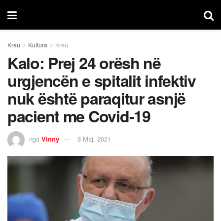
Kreu
Kultura
Kreu
Kalo: Prej 24 orësh në
urgjencën e spitalit infektiv
nuk është paraqitur asnjë
pacient me Covid-19
nga
Vinny
8 Maj, 2021