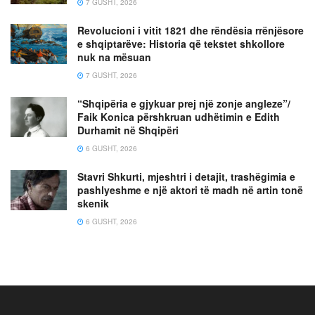
7 GUSHT, 2026
Revolucioni i vitit 1821 dhe rëndësia rrënjësore
e shqiptarëve: Historia që tekstet shkollore
nuk na mësuan
7 GUSHT, 2026
“Shqipëria e gjykuar prej një zonje angleze”/
Faik Konica përshkruan udhëtimin e Edith
Durhamit në Shqipëri
6 GUSHT, 2026
Stavri Shkurti, mjeshtri i detajit, trashëgimia e
pashlyeshme e një aktori të madh në artin tonë
skenik
6 GUSHT, 2026