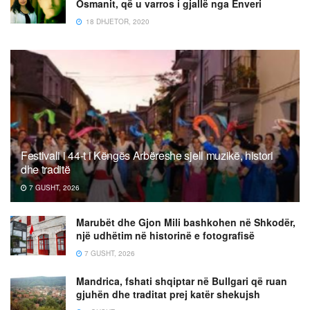
Osmanit, që u varros i gjallë nga Enveri
18 DHJETOR, 2020
Festivali i 44-t i Këngës Arbëreshe sjell muzikë, histori
dhe traditë
7 GUSHT, 2026
Marubët dhe Gjon Mili bashkohen në Shkodër,
një udhëtim në historinë e fotografisë
7 GUSHT, 2026
Mandrica, fshati shqiptar në Bullgari që ruan
gjuhën dhe traditat prej katër shekujsh