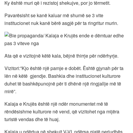
Ky është muri që i rezistoj shekujve, por jo tërmetit.
Pavarësisht se kanë kaluar më shumë se 3 vite
institucionet nuk kanë bërë asgjë për ta ringritur murin.
Ata që e vizitojnë këtë kala, bëjnë thirrje për ndërhyrje.
Vizitori:”Kjo është një pamje e dobët. Është gjynah për ta
lën në këtë gjendje. Bashkia dhe institucionet kulturore
duhet të bashkëpunojnë për ti dhënë një ringjallje më të
mirë”.
Kalaja e Krujës është një ndër monumentet më të
rëndësishme kulturore në vend, që vizitohet nga mijëra
turistë vendas dhe të huaj.
Kalaja u ndërtua në shekujt V-VI, ndërsa gjatë periudhës