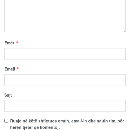
Emër
*
Email
*
Sajt
Ruaje në këtë shfletues emrin, email-in dhe sajtin tim, për
herën tjetër që komentoj.