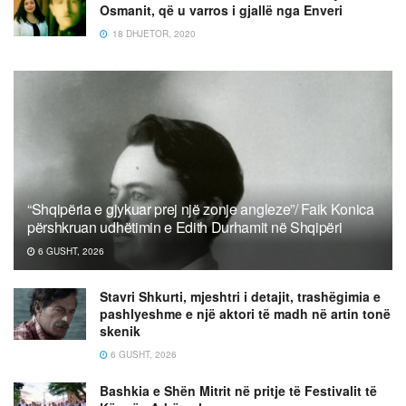
Osmanit, që u varros i gjallë nga Enveri
18 DHJETOR, 2020
“Shqipëria e gjykuar prej një zonje angleze”/ Faik Konica
përshkruan udhëtimin e Edith Durhamit në Shqipëri
6 GUSHT, 2026
Stavri Shkurti, mjeshtri i detajit, trashëgimia e
pashlyeshme e një aktori të madh në artin tonë
skenik
6 GUSHT, 2026
Bashkia e Shën Mitrit në pritje të Festivalit të