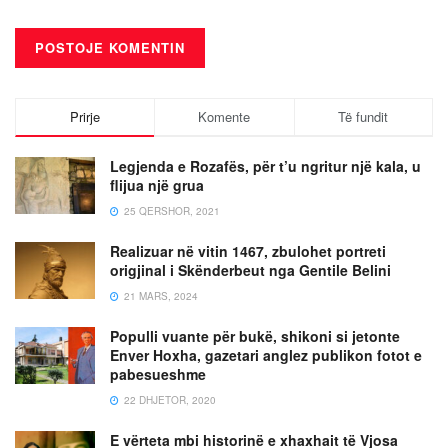
Prirje
Komente
Të fundit
Legjenda e Rozafës, për t’u ngritur një kala, u
flijua një grua
25 QERSHOR, 2021
Realizuar në vitin 1467, zbulohet portreti
origjinal i Skënderbeut nga Gentile Belini
21 MARS, 2024
Populli vuante për bukë, shikoni si jetonte
Enver Hoxha, gazetari anglez publikon fotot e
pabesueshme
22 DHJETOR, 2020
E vërteta mbi historinë e xhaxhait të Vjosa