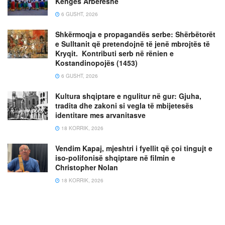
Këngës Arbëreshe
6 GUSHT, 2026
Shkërmoqja e propagandës serbe: Shërbëtorët
e Sulltanit që pretendojnë të jenë mbrojtës të
Kryqit. Kontributi serb në rënien e
Kostandinopojës (1453)
6 GUSHT, 2026
Kultura shqiptare e ngulitur në gur: Gjuha,
tradita dhe zakoni si vegla të mbijetesës
identitare mes arvanitasve
18 KORRIK, 2026
Vendim Kapaj, mjeshtri i fyellit që çoi tingujt e
iso-polifonisë shqiptare në filmin e
Christopher Nolan
18 KORRIK, 2026