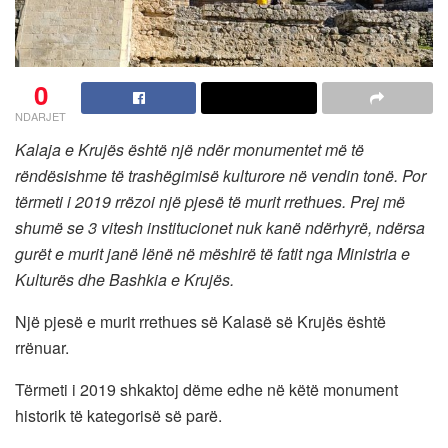
0
NDARJET
Kalaja e Krujës është një ndër monumentet më të
rëndësishme të trashëgimisë kulturore në vendin tonë. Por
tërmeti i 2019 rrëzoi një pjesë të murit rrethues. Prej më
shumë se 3 vitesh institucionet nuk kanë ndërhyrë, ndërsa
gurët e murit janë lënë në mëshirë të fatit nga Ministria e
Kulturës dhe Bashkia e Krujës.
Një pjesë e murit rrethues së Kalasë së Krujës është
rrënuar.
Tërmeti i 2019 shkaktoj dëme edhe në këtë monument
historik të kategorisë së parë.