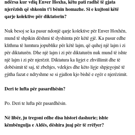
ndërsa kur vdiq Enver Hoxha, këtu pati radhë të gjata
njerëzish që shkonin t’i bënin homazhe. Si e kujtoni këtë
qarje kolektive për diktatorin?
Nuk besoj se ka pasur ndonjë qarje kolektive për Enver Hoxhën,
mund të shpikin dëshmi të dyshimta për këtë gjë. Ka pasur edhe
klithma të lumtura jopublike për këtë lajm, që quhej një lajm i zi
për diktaturën. Dhe një lajm i zi për diktaturën nuk mund të ishte
një lajm i zi për njerëzit. Diktatura ka ligjet e zhvillimit dhe të
dobësimit të saj, të zbehjes, vdekjes dhe këto ligje shpjegojnë të
gjitha fazat e ndryshme se si gjallon kjo bishë e egër e njerëzimit.
Deri te lufta për pasardhësin?
Po. Deri te lufta për pasardhësin.
Në libër, ju tregoni edhe disa histori dashurie; ishte
këmbëngulja e Aldës, dëshira juaj për të rrëfyer?