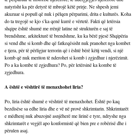
natyrisht ka për detyrë të mbrojë këtë prirje. Ne shpesh jemi
akuzuar si popull që nuk i pëlqen përparimi, drita e kulturës. Koha
do ta tregojë se kjo s’ka qenë kurrë e vërtetë. Fakti që letërsia
shqipe është shumë me rrënjë latine në strukturën e saj të
brendshme, arkitekturë të brendshme, ku ka bërë pjesë Shqipëria
si vend dhe si komb dhe që fatkeqësisht nuk pranohet nga kombet
e tjera, për të përligjur terrorin që i është bërë këtij vendi, si një
komb që nuk meriton të nderohet si komb i zgjedhur i njerëzimit.
Po a ka kombe të zgjedhura? Po, për letërsinë ka kombe të
zgjedhura.
A është e vështirë të menaxhohet liria?
Po, liria është shumë e vështirë të menaxhohet. Është po kaq
bezdisëse sa edhe liria dhe e vë në provë shkrimtarin. Shkrimtarët
e mëdhenj nuk abuzojnë asnjëherë me lirinë e tyre, ndryshe nga
shkrimtarët e vegjël apo konformistë që bien pre e robërisë dhe i
përulen asaj.