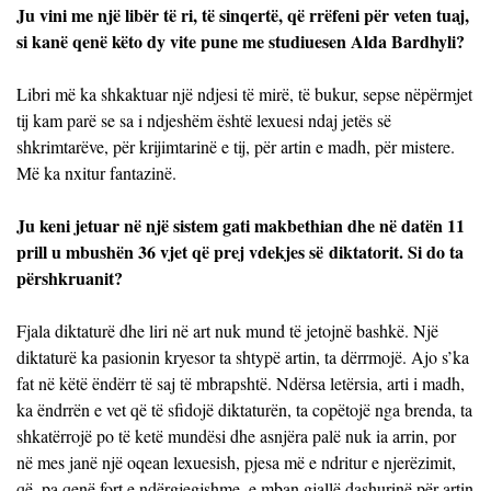
Ju vini me një libër të ri, të sinqertë, që rrëfeni për veten tuaj,
si kanë qenë këto dy vite pune me studiuesen Alda Bardhyli?
Libri më ka shkaktuar një ndjesi të mirë, të bukur, sepse nëpërmjet
tij kam parë se sa i ndjeshëm është lexuesi ndaj jetës së
shkrimtarëve, për krijimtarinë e tij, për artin e madh, për mistere.
Më ka nxitur fantazinë.
Ju keni jetuar në një sistem gati makbethian dhe në datën 11
prill u mbushën 36 vjet që prej vdekjes së diktatorit. Si do ta
përshkruanit?
Fjala diktaturë dhe liri në art nuk mund të jetojnë bashkë. Një
diktaturë ka pasionin kryesor ta shtypë artin, ta dërrmojë. Ajo s’ka
fat në këtë ëndërr të saj të mbrapshtë. Ndërsa letërsia, arti i madh,
ka ëndrrën e vet që të sfidojë diktaturën, ta copëtojë nga brenda, ta
shkatërrojë po të ketë mundësi dhe asnjëra palë nuk ia arrin, por
në mes janë një oqean lexuesish, pjesa më e ndritur e njerëzimit,
që, pa qenë fort e ndërgjegjshme, e mban gjallë dashurinë për artin