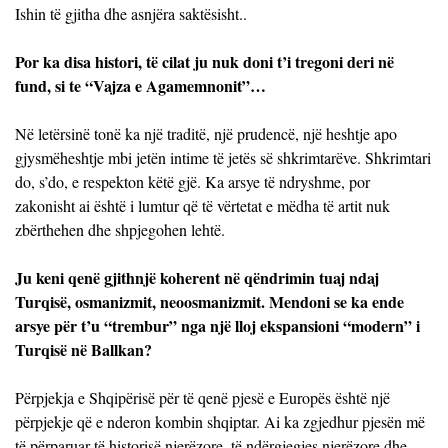
Ishin të gjitha dhe asnjëra saktësisht..
Por ka disa histori, të cilat ju nuk doni t’i tregoni deri në
fund, si te “Vajza e Agamemnonit”…
Në letërsinë tonë ka një traditë, një prudencë, një heshtje apo
gjysmëheshtje mbi jetën intime të jetës së shkrimtarëve. Shkrimtari
do, s’do, e respekton këtë gjë. Ka arsye të ndryshme, por
zakonisht ai është i lumtur që të vërtetat e mëdha të artit nuk
zbërthehen dhe shpjegohen lehtë.
Ju keni qenë gjithnjë koherent në qëndrimin tuaj ndaj
Turqisë, osmanizmit, neoosmanizmit. Mendoni se ka ende
arsye për t’u “trembur” nga një lloj ekspansioni “modern” i
Turqisë në Ballkan?
Përpjekja e Shqipërisë për të qenë pjesë e Europës është një
përpjekje që e nderon kombin shqiptar. Ai ka zgjedhur pjesën më
të përparuar të historisë njerëzore, të ndërgjegjes njerëzore dhe