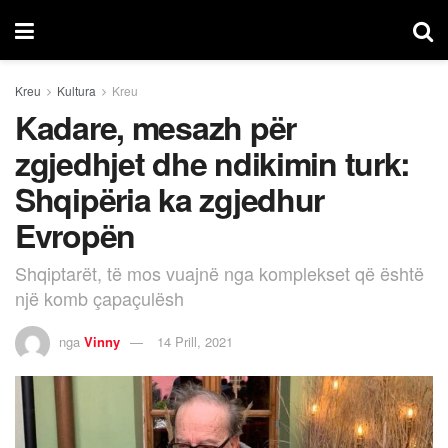
Kreu
Kultura
Kreu
Kadare, mesazh për
zgjedhjet dhe ndikimin turk:
Shqipëria ka zgjedhur
Evropën
Shqiptarët, të mos vuajnë nga komplekset që është
një komb çapaçulësh
nga
Vinny
14 Prill, 2021