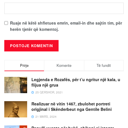
Ruaje në këtë shfletues emrin, email-in dhe sajtin tim, për
herën tjetër që komentoj.
Prirje
Komente
Të fundit
Legjenda e Rozafës, për t’u ngritur një kala, u
flijua një grua
25 QERSHOR, 2021
Realizuar në vitin 1467, zbulohet portreti
origjinal i Skënderbeut nga Gentile Belini
21 MARS, 2024
Populli vuante për bukë, shikoni si jetonte