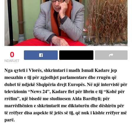
0
NDARJET
Nga qyteti i Vlorës, shkrimtari i madh Ismail Kadare jep
mesazhin e tij për zgjedhjet parlamentare dhe rrugën që
duhet të ndjekë Shqipëria drejt Europës. Në një intervistë për
televizionin “News 24”, Kadare flet për librin e tij “Kohë për
rrëfim”, një bisedë me studiuesen Alda Bardhyli; për
marrëdhënien e shkrimtarit me diktaturën dhe dëshirën për
të rrëfyer disa aspekte të jetës së tij, që nuk i kishte rrëfyer më
parë.