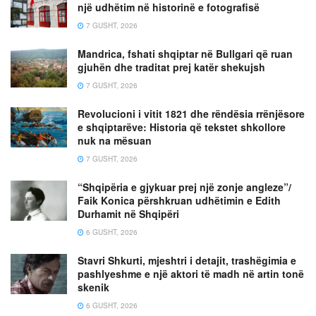
një udhëtim në historinë e fotografisë
7 GUSHT, 2026
Mandrica, fshati shqiptar në Bullgari që ruan
gjuhën dhe traditat prej katër shekujsh
7 GUSHT, 2026
Revolucioni i vitit 1821 dhe rëndësia rrënjësore
e shqiptarëve: Historia që tekstet shkollore
nuk na mësuan
7 GUSHT, 2026
“Shqipëria e gjykuar prej një zonje angleze”/
Faik Konica përshkruan udhëtimin e Edith
Durhamit në Shqipëri
6 GUSHT, 2026
Stavri Shkurti, mjeshtri i detajit, trashëgimia e
pashlyeshme e një aktori të madh në artin tonë
skenik
6 GUSHT, 2026