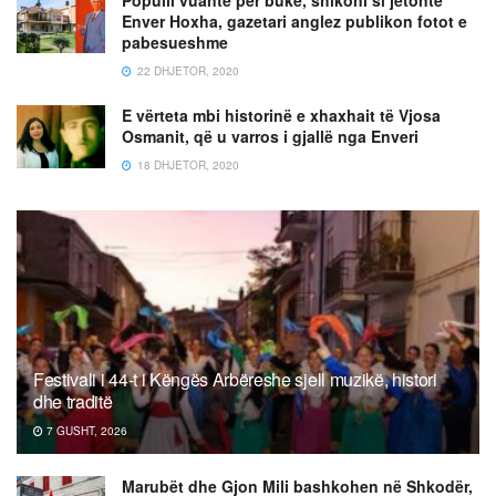
Enver Hoxha, gazetari anglez publikon fotot e
pabesueshme
22 DHJETOR, 2020
E vërteta mbi historinë e xhaxhait të Vjosa
Osmanit, që u varros i gjallë nga Enveri
18 DHJETOR, 2020
Festivali i 44-t i Këngës Arbëreshe sjell muzikë, histori
dhe traditë
7 GUSHT, 2026
Marubët dhe Gjon Mili bashkohen në Shkodër,