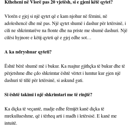
Ktheheni në Vlorë pas 20 vjetësh, si e gjeni këtë qytet?
Vlorën e gjej si një qytet që e kam njohur në fëmini, në
adoleshencë dhe më pas. Një qytet shumë i dashur për letërsinë, i
cili ne shkrimtarëve na ftonte dhe na priste me shumë dashuri. Një
cilësi hyjnore e këtij qyteti që e gjej edhe sot…
A ka ndryshuar qyteti?
Është bërë shumë më i bukur. Ka ruajtur gjithçka të bukur dhe të
përjetshme dhe çdo shkrimtar është vërtet i lumtur kur gjen një
dashuri të tillë për letërsinë, si askund gati.
Si është takimi i një shkrimtari me të rinjtë?
Ka diçka të veçantë, madje edhe fëmijët kanë diçka të
mrekullueshme, që i tërheq arti i madh i letërsisë. E kanë me
intuitë.