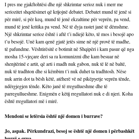
I pres me gjakftohtësi dhe një shkrimtar serioz nuk i merr me
seriozitet shqetësimet që krijojnë debatet. Debatet mund të jenë si
për mirë, si për keq, mund të jenë ekzaltime për veprën, pa vend,
mund të jenë kritika pa vend. Në të dyja rastet janë të dëmshme.
Një shkrimtar serioz është i aftë t’i ndiejë këto, të mos i besojë apo
t’u besojë. Unë kam qenë gjatë jetës sime në një provë të madhe,
të pafundme. Vështirësitë e botimit në Shqipëri i kam pasur që nga
mosha 15-vjeçare deri sa ra komunizmi dhe kam besuar në
shenjtërinë e artit, që arti i madh nuk gabon, nuk të lë në baltë,
nuk të tradhton dhe si këmbim t’i nuk duhet ta tradhtosh. Nëse
nuk arrin dot ta bësh këtë, atëherë vë në pikëpyetje veprën tënde,
ndërgjegjen tënde. Këto janë të rregullueshme dhe të
parregullueshme. Enigmën e këtij rregullatori nuk e di njeri. Koha
është rregullatori më i mirë.
Mendoni se letërsia është një domen i burrave?
Jo, aspak. Përkundrazi, besoj se është një domen i përbashkët
burrë e grua.