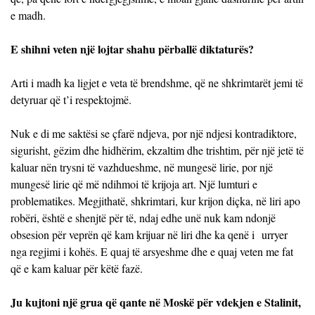
e madh.
E shihni veten një lojtar shahu përballë diktaturës?
Arti i madh ka ligjet e veta të brendshme, që ne shkrimtarët jemi të
detyruar që t’i respektojmë.
Nuk e di me saktësi se çfarë ndjeva, por një ndjesi kontradiktore,
sigurisht, gëzim dhe hidhërim, ekzaltim dhe trishtim, për një jetë të
kaluar nën trysni të vazhdueshme, në mungesë lirie, por një
mungesë lirie që më ndihmoi të krijoja art. Një lumturi e
problematikes. Megjithatë, shkrimtari, kur krijon diçka, në liri apo
robëri, është e shenjtë për të, ndaj edhe unë nuk kam ndonjë
obsesion për veprën që kam krijuar në liri dhe ka qenë i urryer
nga regjimi i kohës. E quaj të arsyeshme dhe e quaj veten me fat
që e kam kaluar për këtë fazë.
Ju kujtoni një grua që qante në Moskë për vdekjen e Stalinit,