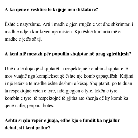
A ka qenë e vështirë të krijoje nën diktaturë?
Është e natyrshme. Arti i madh e gjen rrugën e vet dhe shkrimtari i
madh e ndjen kur kryen një mision. Kjo është lumturia më e
madhe e jetës së tij.
A keni një mesazh për popullin shqiptar në prag zgjedhjesh?
Unë do të doja që shqiptarët ta respektojnë kombin shqiptar e të
mos vuajnë nga komplekset që është një komb çapaçulësh. Krijimi
i një letërsie të madhe është dëshmi e kësaj. Shqiptarët, po të duan
ta respektojnë veten e tyre, ndërgjegjen e tyre, tokën e tyre,
kombin e tyre, të respektojnë të gjitha ato shenja që ky komb ka
qenë i aftë, përpara botës.
Ashtu si çdo vepër e juaja, edhe kjo e fundit ka ngjallur
debat, si i keni pritur?