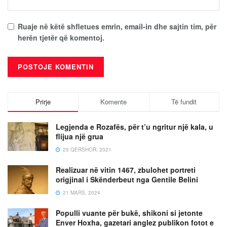
Ruaje në këtë shfletues emrin, email-in dhe sajtin tim, për
herën tjetër që komentoj.
Prirje
Komente
Të fundit
Legjenda e Rozafës, për t’u ngritur një kala, u
flijua një grua
25 QERSHOR, 2021
Realizuar në vitin 1467, zbulohet portreti
origjinal i Skënderbeut nga Gentile Belini
21 MARS, 2024
Populli vuante për bukë, shikoni si jetonte
Enver Hoxha, gazetari anglez publikon fotot e