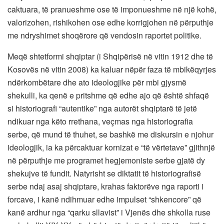
caktuara, të pranueshme ose të imponueshme në një kohë,
valorizohen, rishikohen ose edhe korrigjohen në përputhje
me ndryshimet shoqërore që vendosin raportet politike.
Meqë shtetformi shqiptar (i Shqipërisë në vitin 1912 dhe të
Kosovës në vitin 2008) ka kaluar nëpër faza të mbikëqyrjes
ndërkombëtare dhe ato ideologjike për mbi gjysmë
shekulli, ka qenë e pritshme që edhe ajo që është shfaqë
si historiografi “autentike” nga autorët shqiptarë të jetë
ndikuar nga këto rrethana, veçmas nga historiografia
serbe, që mund të thuhet, se bashkë me diskursin e njohur
ideologjik, ia ka përcaktuar kornizat e “të vërtetave” gjithnjë
në përputhje me programet hegjemoniste serbe gjatë dy
shekujve të fundit. Natyrisht se diktatit të historiografisë
serbe ndaj asaj shqiptare, krahas faktorëve nga raporti i
forcave, i kanë ndihmuar edhe impulset “shkencore” që
kanë ardhur nga “qarku sllavist” i Vjenës dhe shkolla ruse