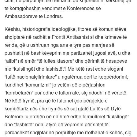
cilat, në përputhje me rrethanat që krijoheshin, kërkohej që
të korrigjoheshin vendimet e Konferencës së
Ambasadorëve të Londrës.
Kështu, historiografia ideologjike, fitores së komunistëve
shqiptarë në radhët e Frontit Antifashist si dhe krimeve të
rënda, që u ushtruan nga ana e tyre pas marrjes së
pushtetit në bashkëveprim me partizanët jugosllavë, u dha
“alibi” në emër “të luftës klasore” dhe qërimit të hesapeve
me “kuislingët dhe fashistët”! Me këtë rast edhe slogani
“luftë nacionalçlirimtare” u ngatërrua deri te keqpërdorimi,
kur dihet “komunizmi” jo vetëm që e përjashton
“kombëtarën” por edhe e lufton atë, siç ndodhi në vërtetë.
Në këtë frymë, pra që të luftohet çdo përpjekje e
kombëtarizmës dhe frymës së saj gjatë Luftës së Dytë
Botërore, u erdhën në ndihmë edhe formulimet “kuislingë”
dhe “fashistë” ndaj atyre që vepronin për shtet të
përbashkët shqiptar në përputhje me rrethanat e kohës, siç