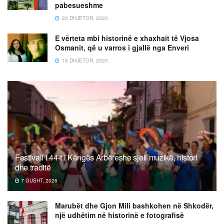
pabesueshme
22 DHJETOR, 2020
E vërteta mbi historinë e xhaxhait të Vjosa
Osmanit, që u varros i gjallë nga Enveri
18 DHJETOR, 2020
Festivali i 44-t i Këngës Arbëreshe sjell muzikë, histori
dhe traditë
7 GUSHT, 2026
Marubët dhe Gjon Mili bashkohen në Shkodër,
një udhëtim në historinë e fotografisë