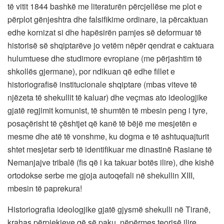
të vitit 1844 bashkë me literaturën përcjellëse me plot e
përplot gënjeshtra dhe falsifikime ordinare, ia përcaktuan
edhe kornizat si dhe hapësirën pamjes së deformuar të
historisë së shqiptarëve jo vetëm nëpër qendrat e caktuara
hulumtuese dhe studimore evropiane (me përjashtim të
shkollës gjermane), por ndikuan që edhe fillet e
historiografisë institucionale shqiptare (mbas viteve të
njëzeta të shekullit të kaluar) dhe veçmas ato ideologjike
gjatë regjimit komunist, të shumtën të mbesin peng i tyre,
posaçërisht të çështjet që kanë të bëjë me mesjetën e
mesme dhe atë të vonshme, ku dogma e të ashtuquajturit
shtet mesjetar serb të identifikuar me dinastinë Rasiane të
Nemanjajve tribalë (fis që i ka takuar botës ilire), dhe kishë
ortodokse serbe me gjoja autoqefali në shekullin XIII,
mbesin të paprekura!
Historiografia ideologjike gjatë gjysmë shekulli në Tiranë,
krahas përpjekjeve që së paku, nëpërmes teorisë ilire