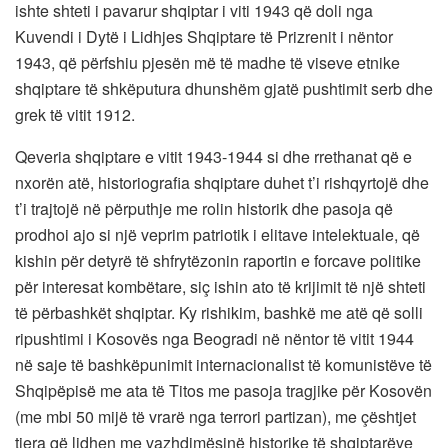
ishte shteti i pavarur shqiptar i viti 1943 që doli nga
Kuvendi i Dytë i Lidhjes Shqiptare të Prizrenit i nëntor
1943, që përfshiu pjesën më të madhe të viseve etnike
shqiptare të shkëputura dhunshëm gjatë pushtimit serb dhe
grek të vitit 1912.
Qeveria shqiptare e vitit 1943-1944 si dhe rrethanat që e
nxorën atë, historiografia shqiptare duhet t’i rishqyrtojë dhe
t’i trajtojë në përputhje me rolin historik dhe pasoja që
prodhoi ajo si një veprim patriotik i elitave intelektuale, që
kishin për detyrë të shfrytëzonin raportin e forcave politike
për interesat kombëtare, siç ishin ato të krijimit të një shteti
të përbashkët shqiptar. Ky rishikim, bashkë me atë që solli
ripushtimi i Kosovës nga Beogradi në nëntor të vitit 1944
në saje të bashkëpunimit internacionalist të komunistëve të
Shqipëpisë me ata të Titos me pasoja tragjike për Kosovën
(me mbi 50 mijë të vrarë nga terrori partizan), me çështjet
tjera që lidhen me vazhdimësinë historike të shqiptarëve