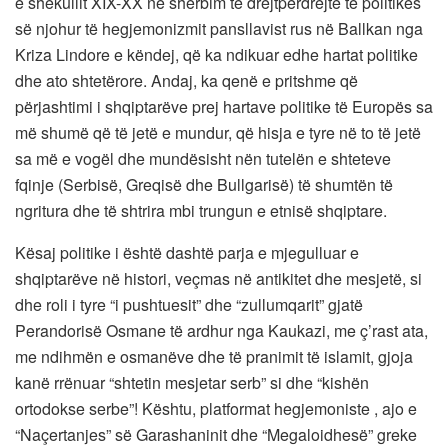
e shekullit XIX-XX në shërbim të drejtpërdrejtë të politikës
së njohur të hegjemonizmit pansllavist rus në Ballkan nga
Kriza Lindore e këndej, që ka ndikuar edhe hartat politike
dhe ato shtetërore. Andaj, ka qenë e pritshme që
përjashtimi i shqiptarëve prej hartave politike të Europës sa
më shumë që të jetë e mundur, që hisja e tyre në to të jetë
sa më e vogël dhe mundësisht nën tutelën e shteteve
fqinje (Serbisë, Greqisë dhe Bullgarisë) të shumtën të
ngritura dhe të shtrira mbi trungun e etnisë shqiptare.
Kësaj politike i është dashtë parja e mjegulluar e
shqiptarëve në histori, veçmas në antikitet dhe mesjetë, si
dhe roli i tyre “i pushtuesit” dhe “zullumqarit” gjatë
Perandorisë Osmane të ardhur nga Kaukazi, me ç’rast ata,
me ndihmën e osmanëve dhe të pranimit të islamit, gjoja
kanë rrënuar “shtetin mesjetar serb” si dhe “kishën
ortodokse serbe”! Kështu, platformat hegjemoniste , ajo e
“Naçertanjes” së Garashaninit dhe “Megaloidhesë” greke