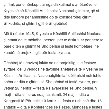
çlirimi, por e nënkuptuar nga diskutimet e anëtarëve të
Kryesisë së Këshillit Antifashist Nacional-çlirimtar, që si
ditë fundore për amnistinë do të konsiderohej çlirimi i
Shkodrës, si çlirim i gjithë Shqipërisë.
Më 9 nëntor 1945, Kryesia e Këshillit Antifashist Nacional-
çlirimtar do të mblidhej përsëri, për të diskutuar për herë të
parë ditën e çlirimit të Shqipërisë si festë kombëtare, në
kuadër të projekt-ligjit për festat zyrtare.
Dëshiroj të nënvizoj faktin se në projektligjin e festave
zyrtare, që iu vendos në tavolinë anëtarëve të Kryesinë së
Këshillit Antifashist Nacionalçlirimtar, qëllimisht nuk ishte
shënuar dita e çlirimit të Shqipërisë si festë zyrtare, por
vetëm 28 nëntori – festa e Pavarësisë së Shqipërisë, 9
maji – dita e fitores ndaj fashizmit, 24 maji – dita e
Kongresit të Përmetit, 10 korriku – festa e ushtrisë dhe 16
shtatori – dita e Konferencës së Pezës. Mungesa e festës