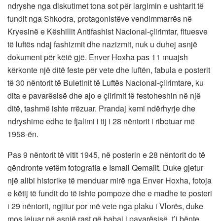
ndryshe nga diskutimet tona sot për largimin e ushtarit të
fundit nga Shkodra, protagonistëve vendimmarrës në
Kryesinë e Këshillit Antifashist Nacional-çlirimtar, fituesve
të luftës ndaj fashizmit dhe nazizmit, nuk u duhej asnjë
dokument për këtë gjë. Enver Hoxha pas 11 muajsh
kërkonte një ditë feste për vete dhe luftën, fabula e posterit
të 30 nëntorit të Buletinit të Luftës Nacional-çlirimtare, ku
dita e pavarësisë dhe ajo e çlirimit të festoheshin në një
ditë, tashmë ishte rrëzuar. Prandaj kemi ndërhyrje dhe
ndryshime edhe te fjalimi i tij i 28 nëntorit i ribotuar më
1958-ën.
Pas 9 nëntorit të vitit 1945, në posterin e 28 nëntorit do të
qëndronte vetëm fotografia e Ismail Qemailt. Duke gjetur
një alibi historike të menduar mirë nga Enver Hoxha, fotoja
e këtij të fundit do të ishte pompoze dhe e madhe te posteri
i 29 nëntorit, ngjitur por më vete nga plaku i Vlorës, duke
mos lejuar në asnjë rast që babai i pavarësisë, t’i bënte