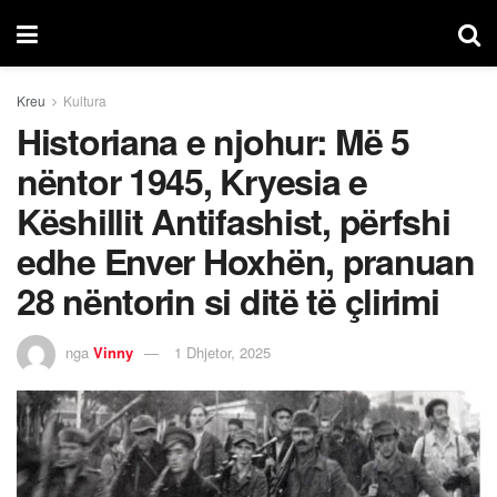
Kreu
Kultura
Historiana e njohur: Më 5
nëntor 1945, Kryesia e
Këshillit Antifashist, përfshi
edhe Enver Hoxhën, pranuan
28 nëntorin si ditë të çlirimi
nga
Vinny
1 Dhjetor, 2025