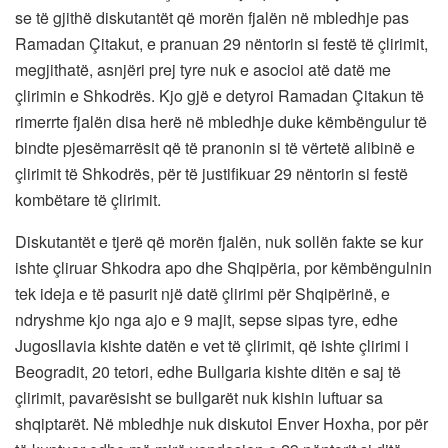
se të gjithë diskutantët që morën fjalën në mbledhje pas
Ramadan Çitakut, e pranuan 29 nëntorin si festë të çlirimit,
megjithatë, asnjëri prej tyre nuk e asocioi atë datë me
çlirimin e Shkodrës. Kjo gjë e detyroi Ramadan Çitakun të
rimerrte fjalën disa herë në mbledhje duke këmbëngulur të
bindte pjesëmarrësit që të pranonin si të vërtetë alibinë e
çlirimit të Shkodrës, për të justifikuar 29 nëntorin si festë
kombëtare të çlirimit.
Diskutantët e tjerë që morën fjalën, nuk sollën fakte se kur
ishte çliruar Shkodra apo dhe Shqipëria, por këmbëngulnin
tek ideja e të pasurit një datë çlirimi për Shqipërinë, e
ndryshme kjo nga ajo e 9 majit, sepse sipas tyre, edhe
Jugosllavia kishte datën e vet të çlirimit, që ishte çlirimi i
Beogradit, 20 tetori, edhe Bullgaria kishte ditën e saj të
çlirimit, pavarësisht se bullgarët nuk kishin luftuar sa
shqiptarët. Në mbledhje nuk diskutoi Enver Hoxha, por për