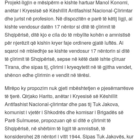
Projekt-ligjin e mësipërm e kishte hartuar Manol Konomi,
anëtar i Kryesisë së Këshillit Antifashist Nacional-Çlirimtar
dhe jurist në profesion. Në dispozitën e parë të këtij ligji, ai
kishte vendosur datën 17 nëntor si ditë të çlirimit të
Shqipërisë, ditë kjo e cila do të mbyllte kohën e amnistisë
për njerëzit që kishin kryer faje ordinere gjatë luftës. Ai
sqaroi në mbledhje se kishte vendosur 17 nëntorin si ditë
të çlirimit të Shqipërisë, sepse në këtë datë ishte çliruar
Tirana, dhe sipas tij, çlirimi i kryeqytetit në të gjitha vendet,
shënon edhe çlirimin e vendit në tërësi.
Mirëpo ky propozim nuk gjeti mbështetjen e pjesëmarrësve
të tjerë. Qirjako Harito, anëtar i Kryesisë së Këshillit
Antifashist Nacional-çlirimtar dhe pas tij Tuk Jakova,
komunist i vjetër i Shkodrës dhe komisar i Brigadës së
Parë Sulmuese, propozuan që si ditë e çlirimit të
Shqipërisë, në shërbim të ligjit të amnistisë, të
konsiderohej 28 nëntori i vitit 1944. Sipas Tuk Jakovës, kur