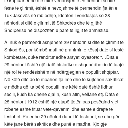
të kuptuar edhe më mirë vendosjen e 29 nëntorit si ditë
feste të çlirimit, është e nevojshme të përmendin fjalën e
Tuk Jakovës në mbledhje, ideatori i vendosjes së 28
nëntorit si ditë e çlirimit të Shkodrës dhe të gjithë
Shqipërisë në dispozitën e parë të ligjit të amnistisë.
Ai nuk e përmendi asnjëherë 29 nëntorin si ditë të çlirimit të
Shkodrës, por këmbënguli në pranimin e kësaj date si festë
kombëtare, duke renditur edhe arsyet kryesore: “…Dita e
29 nëntorit është një datë historike e shquar dhe do të luajë
një rol të rëndësishëm në ndërgjegjen e popullit shqiptar.
Në këtë ditë do të mbahen fjalime dhe të kujtohen sakrificat
e mëdha që ka bërë populli; me këtë datë është lidhur
secili, kush ka dhënë djalin, kush atin, vëllanë etj. Data e
28 nëntorit 1912 është një etapë tjetër, pas pesëqind vjet
robërie është fituar vetë-qeverimi dhe është e drejtë të
festohet. Po edhe 29 nëntori duhet të festohet, se dhe për
këtë janë bërë sakrifica dhe punë e madhe. Kjo gjë