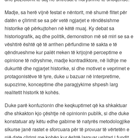
Madje, sa herë vijnë festat e nëntorit, më shumë flitet për
datën e çlirimit se sa për vetë ngjarjet e rëndësishme
historike që përkujtohen në këtë muaj. Ky debat sa
historiografik, aq dhe politik, demonstron më së miri se sa e
vështirë është që të arrihen përfundime të sakta e të
qëndrueshme kur palët rreken të krijojnë perceptime e
opinione të ndryshme, madje kontradiktore, në lidhje me
dukuritë dhe ngjarjet historike, si dhe motivet e veprimet e
protagonistëve të tyre, duke u bazuar në interpretime,
supozime, konceptime dhe paragjykime shpesh larg
realitetit historik të kohës.
Duke parë konfuzionin dhe keqkuptimet që ka shkaktuar
dhe shkakton kjo çështje në opinionin publik, si dhe duke
konstatuar aty këtu edhe gabime të natyrës metodologjike
sikurse janë rastet e sforcuara për të provuar të vërtetën e
një date çlirimi me kohën kur është larguar ushtari i fundit