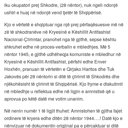
iku okupatori prej Shkodre, (28 nëntor), nuk ngeli ndonjë
ushtri e huaj në ndonjë vend tjetër të Shqipërisë.
Kjo e vërtetë e shqiptuar nga një prej përfaqësuesve më në
zë të shkodranëve në Kryesinë e Këshillit Antifashist
Nacional-Çlirimtar, pranohet nga të gjithë, sepse kështu
shkruhet edhe në proces-verbalin e mbledhjes. Më 5
nëntor 1945, e gjithë udhëheqja komuniste e mbledhur në
Kryesinë e Këshillit Antifashist, përfshi edhe Enver
Hoxhën, pranuan të vërtetën e Qirjako Haritos dhe Tuk
Jakovës për 28 nëntorin si ditë të çlirimit të Shkodrës dhe
njëkohësisht të çlirimit të Shqipërisë. Kjo fryme e diskutimit
në mbledhje u reflektua edhe në ligjin e amnistisë që u
aprovua po këtë datë me votim unanim.
Në nenin numër 1 të ligjit thuhet: Amnistohen të gjitha fajet
ordinere të kryera edhe ditën 28 nëntor 1944….! Datë kjo e
nënvizuar në dokumentin origjinal pa e përcaktuar si ditë