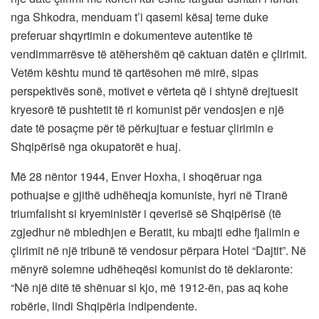
nga Shkodra, menduam t’i qasemi kësaj teme duke
preferuar shqyrtimin e dokumenteve autentike të
vendimmarrësve të atëhershëm që caktuan datën e çlirimit.
Vetëm kështu mund të qartësohen më mirë, sipas
perspektivës sonë, motivet e vërteta që i shtynë drejtuesit
kryesorë të pushtetit të ri komunist për vendosjen e një
date të posaçme për të përkujtuar e festuar çlirimin e
Shqipërisë nga okupatorët e huaj.
Më 28 nëntor 1944, Enver Hoxha, i shoqëruar nga
pothuajse e gjithë udhëheqja komuniste, hyri në Tiranë
triumfalisht si kryeministër i qeverisë së Shqipërisë (të
zgjedhur në mbledhjen e Beratit, ku mbajti edhe fjalimin e
çlirimit në një tribunë të vendosur përpara Hotel “Dajtit”. Në
mënyrë solemne udhëheqësi komunist do të deklaronte:
“Në një ditë të shënuar si kjo, më 1912-ën, pas aq kohe
robërie, lindi Shqipëria indipendente.