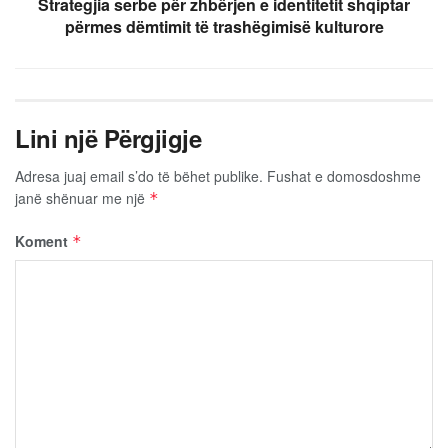
Strategjia serbe për zhbërjen e identitetit shqiptar
përmes dëmtimit të trashëgimisë kulturore
Lini një Përgjigje
Adresa juaj email s’do të bëhet publike.
Fushat e domosdoshme
janë shënuar me një
*
Koment
*