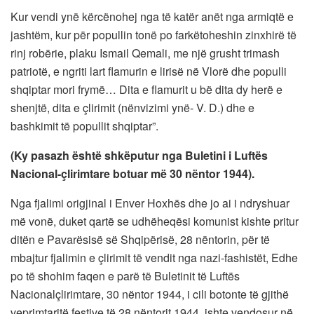
Kur vendi ynë kërcënohej nga të katër anët nga armiqtë e
jashtëm, kur për popullin tonë po farkëtoheshin zinxhirë të
rinj robërie, plaku Ismail Qemali, me një grusht trimash
patriotë, e ngriti lart flamurin e lirisë në Vlorë dhe populli
shqiptar mori frymë… Dita e flamurit u bë dita dy herë e
shenjtë, dita e çlirimit (nënvizimi ynë- V. D.) dhe e
bashkimit të popullit shqiptar”.
(Ky pasazh është shkëputur nga Buletini i Luftës
Nacional-çlirimtare botuar më 30 nëntor 1944).
Nga fjalimi origjinal i Enver Hoxhës dhe jo ai i ndryshuar
më vonë, duket qartë se udhëheqësi komunist kishte pritur
ditën e Pavarësisë së Shqipërisë, 28 nëntorin, për të
mbajtur fjalimin e çlirimit të vendit nga nazi-fashistët, Edhe
po të shohim faqen e parë të Buletinit të Luftës
Nacionalçlirimtare, 30 nëntor 1944, i cili botonte të gjithë
veprimtaritë festive të 28 nëntorit 1944, ishte vendosur në