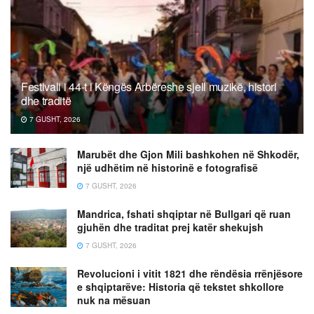
Festivali i 44-t i Këngës Arbëreshe sjell muzikë, histori
dhe traditë
7 GUSHT, 2026
Marubët dhe Gjon Mili bashkohen në Shkodër,
një udhëtim në historinë e fotografisë
7 GUSHT, 2026
Mandrica, fshati shqiptar në Bullgari që ruan
gjuhën dhe traditat prej katër shekujsh
7 GUSHT, 2026
Revolucioni i vitit 1821 dhe rëndësia rrënjësore
e shqiptarëve: Historia që tekstet shkollore
nuk na mësuan