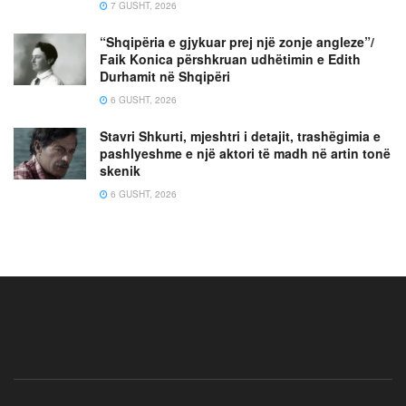
7 GUSHT, 2026
“Shqipëria e gjykuar prej një zonje angleze”/
Faik Konica përshkruan udhëtimin e Edith
Durhamit në Shqipëri
6 GUSHT, 2026
Stavri Shkurti, mjeshtri i detajit, trashëgimia e
pashlyeshme e një aktori të madh në artin tonë
skenik
6 GUSHT, 2026