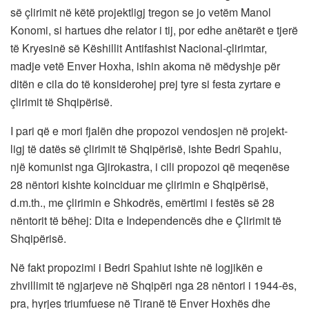
së çlirimit në këtë projektligj tregon se jo vetëm Manol
Konomi, si hartues dhe relator i tij, por edhe anëtarët e tjerë
të Kryesinë së Këshillit Antifashist Nacional-çlirimtar,
madje vetë Enver Hoxha, ishin akoma në mëdyshje për
ditën e cila do të konsiderohej prej tyre si festa zyrtare e
çlirimit të Shqipërisë.
I pari që e mori fjalën dhe propozoi vendosjen në projekt-
ligj të datës së çlirimit të Shqipërisë, ishte Bedri Spahiu,
një komunist nga Gjirokastra, i cili propozoi që meqenëse
28 nëntori kishte koinciduar me çlirimin e Shqipërisë,
d.m.th., me çlirimin e Shkodrës, emërtimi i festës së 28
nëntorit të bëhej: Dita e Independencës dhe e Çlirimit të
Shqipërisë.
Në fakt propozimi i Bedri Spahiut ishte në logjikën e
zhvillimit të ngjarjeve në Shqipëri nga 28 nëntori i 1944-ës,
pra, hyrjes triumfuese në Tiranë të Enver Hoxhës dhe