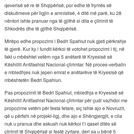
qeverisë së re të Shqipërisë, por edhe të frymës së
diskutimeve për ligjin e amnistisë, 4 ditë më parë, ku 28
nëntori ishte pranuar nga të gjithë si dita e çlirimit të
Shkodrës dhe të gjithë Shqipërisë.
Mirëpo edhe propozimi i Bedri Spahiut nuk gjeti përkrahje
të gjerë. Kur ky i fundit kërkoi të votohet propozimi i tij, në
fakt u mbështet vetëm nga 5 anëtarë të Kryesisë së
Këshillit Antifashist Nacional-çlirimtar. Në proces-verbalin
e mbledhjes nuk jepen emrat e anëtarëve të Kryesisë që
mbështetën Bedri Spahiun.
Pas propozimit të Bedri Spahiut, mbledhja e Kryesisë së
Këshillit Antifashist Nacional-çlirimtar për çudi vazhdoi me
propozime vetëm për festa fetare, siç ishte ajo e Novruzit,
që u përfshi në projekt-ligj, dhe ajo e Shëngjergjit, e cila
nuk u pranua dhe askush nuk kërkoi t’i qaset ditës së
çlirimit të Shqipërisë si festë zyrtare, deri sa u bënë 5