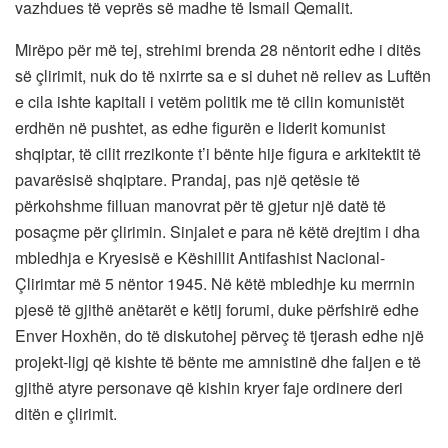
vazhdues të veprës së madhe të Ismail Qemalit.
Mirëpo për më tej, strehimi brenda 28 nëntorit edhe i ditës
së çlirimit, nuk do të nxirrte sa e si duhet në reliev as Luftën
e cila ishte kapitali i vetëm politik me të cilin komunistët
erdhën në pushtet, as edhe figurën e liderit komunist
shqiptar, të cilit rrezikonte t’i bënte hije figura e arkitektit të
pavarësisë shqiptare. Prandaj, pas një qetësie të
përkohshme filluan manovrat për të gjetur një datë të
posaçme për çlirimin. Sinjalet e para në këtë drejtim i dha
mbledhja e Kryesisë e Këshillit Antifashist Nacional-
Çlirimtar më 5 nëntor 1945. Në këtë mbledhje ku merrnin
pjesë të gjithë anëtarët e këtij forumi, duke përfshirë edhe
Enver Hoxhën, do të diskutohej përveç të tjerash edhe një
projekt-ligj që kishte të bënte me amnistinë dhe faljen e të
gjithë atyre personave që kishin kryer faje ordinere deri
ditën e çlirimit.