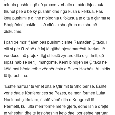
minuta pushim, që në proces-verbalin e mbledhjes nuk
thuhet pse u bë ky pushim dhe nga kush u kërkua. Pas
këtij pushimi e gjithë mbledhja u fokusua te dita e çlirimit të
Shqipërisë, caktimi i së cilës u shoqërua me shumë
diskutime.
I pari që mori fjalën pas pushimit ishte Ramadan Çitaku, i
cili si për t’i zënë në faj të gjithë pjesëmarrësit, kërkon të
vendoset në projekt-ligj si festë zyrtare dita e çlirimit, që
sipas habisë së tij, mungonte. Kemi bindjen se Çitaku në
këtë rast bënte edhe zëdhënësin e Enver Hoxhës. Ai midis
të tjerash tha:
“Është harruar të vihet dita e Çlirimit të Shqipërisë. Është
vënë dita e Konferencës së Pezës, që mori formën Lufta
Nacional-çlirimtare, është vënë dita e Kongresit të
Përmetit, ku lufta merr formë më të gjerë, edhe ish e drejtë
të viheshin dhe të festoheshin këto ditë, por është harruar,