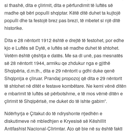
si thashë, dita e çlirimit, dita e përfundimit të luftës së
madhe që bëri populli shqiptar. Këtë ditë duhet ta kujtojë
populli dhe ta festojë brez pas brezi, të mbetet si një ditë
historike.
Dita e 28 nëntorit 1912 është e drejtë të festohet, por edhe
kjo e Luftës së Dytë, e luftës së madhe duhet të shtohet.
Vetëm është çështja e datës. Me sa di unë, pas mesnatës
së 28 nëntorit 1944, armiku qe zhdukur nga e gjithë
Shqipëria, d.m.th., dita e 29 nëntorit u gdhi duke qenë
Shqipnija e çliruar. Prandaj propozoj që dita e 29 nëntorit
të shtohet në ditët e festave kombëtare. Ne kemi vënë ditën
e mbarimit të luftës së përbotshme, e të mos vëmë ditën e
çlirimit të Shqipërisë, me duket do të ishte gabim”.
Ndërhyrja e Çitakut do të ndryshonte rrjedhën e
diskutimeve në mbledhjen e Kryesisë së Këshillit
Antifashist Nacional-Çlirimtar. Ajo që bie në sy është fakti