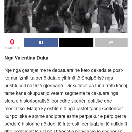
0
NDARJET
Nga Valentina Duka
Një nga çështjet më të debatuara në këto dekada të post-
komunizmit ka qenë data e çlirimit të Shqipërisë nga
pushtuesit nazistë gjermanë. Diskutimet pa fund rreth kësaj
teme kanë okupuar jo vetëm segmente të caktuara nga
sfera e historiografisë, por edhe skenën politike dhe
mediatike. Madje ky është një nga rastet “par excellence”
kur politika e sotme shqiptare është përpjekur e përpiqet ta
përdorë historinë në dobi të interesit, për fuqizim të ndikimit
dhe pozicionit të saj në shtresat e ndryshme të shoqërisë.