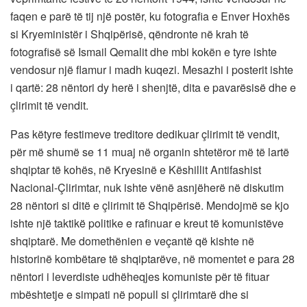
faqen e parë të tij një postër, ku fotografia e Enver Hoxhës
si Kryeministër i Shqipërisë, qëndronte në krah të
fotografisë së Ismail Qemalit dhe mbi kokën e tyre ishte
vendosur një flamur i madh kuqezi. Mesazhi i posterit ishte
i qartë: 28 nëntori dy herë i shenjtë, dita e pavarësisë dhe e
çlirimit të vendit.
Pas këtyre festimeve treditore dedikuar çlirimit të vendit,
për më shumë se 11 muaj në organin shtetëror më të lartë
shqiptar të kohës, në Kryesinë e Këshillit Antifashist
Nacional-Çlirimtar, nuk ishte vënë asnjëherë në diskutim
28 nëntori si ditë e çlirimit të Shqipërisë. Mendojmë se kjo
ishte një taktikë politike e rafinuar e kreut të komunistëve
shqiptarë. Me domethënien e veçantë që kishte në
historinë kombëtare të shqiptarëve, në momentet e para 28
nëntori i leverdiste udhëheqjes komuniste për të fituar
mbështetje e simpati në popull si çlirimtarë dhe si