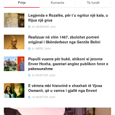
Prirje
Komente
Të fundit
Legjenda e Rozafës, për t’u ngritur një kala, u
flijua një grua
25 QERSHOR, 2021
Realizuar në vitin 1467, zbulohet portreti
origjinal i Skënderbeut nga Gentile Belini
21 MARS, 2024
Populli vuante për bukë, shikoni si jetonte
Enver Hoxha, gazetari anglez publikon fotot e
pabesueshme
22 DHJETOR, 2020
E vërteta mbi historinë e xhaxhait të Vjosa
Osmanit, që u varros i gjallë nga Enveri
18 DHJETOR, 2020