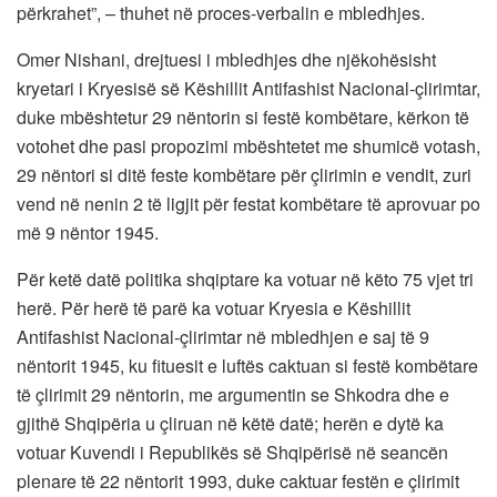
përkrahet”, – thuhet në proces-verbalin e mbledhjes.
Omer Nishani, drejtuesi i mbledhjes dhe njëkohësisht
kryetari i Kryesisë së Këshillit Antifashist Nacional-çlirimtar,
duke mbështetur 29 nëntorin si festë kombëtare, kërkon të
votohet dhe pasi propozimi mbështetet me shumicë votash,
29 nëntori si ditë feste kombëtare për çlirimin e vendit, zuri
vend në nenin 2 të ligjit për festat kombëtare të aprovuar po
më 9 nëntor 1945.
Për ketë datë politika shqiptare ka votuar në këto 75 vjet tri
herë. Për herë të parë ka votuar Kryesia e Këshillit
Antifashist Nacional-çlirimtar në mbledhjen e saj të 9
nëntorit 1945, ku fituesit e luftës caktuan si festë kombëtare
të çlirimit 29 nëntorin, me argumentin se Shkodra dhe e
gjithë Shqipëria u çliruan në këtë datë; herën e dytë ka
votuar Kuvendi i Republikës së Shqipërisë në seancën
plenare të 22 nëntorit 1993, duke caktuar festën e çlirimit