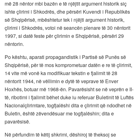
më 28 nëntor mbi bazën e të njëjtit argument historik siç
ishte çlirimi i Shkodrës, dhe përsëri Kuvendi i Republikës
së Shqipërisë, mbështetur tek i njëjti argument historik,
çlirimi i Shkodrës, votoi në seancën plenare të 30 nëntorit
1997, si datë feste për çlirimin e Shqipërisë, përsëri 29
nëntorin.
Po kështu, aparati propagandistik i Partisë së Punës së
Shqipërisë, për të mos komprometuar datën e re të çlirimit,
14 vite më vonë ka modifikuar tekstin e fjalimit të 28
nëntorit 1944, në vëllimin e dytë të veprave të Enver
Hoxhës, botuar më 1968-ën. Pavarësisht se në veprën e II-
të, ribotimi i fjalimit bëhet duke iu referuar Buletinit të Luftës
Nacionalçlirimtare, togfjalëshi dita e çlirimit që ndodhet në
Buletin, është zëvendësuar me togfjalëshin; dita e
pavarësisë.
Në përfundim të këtij shkrimi, dëshiroj të theksoj se