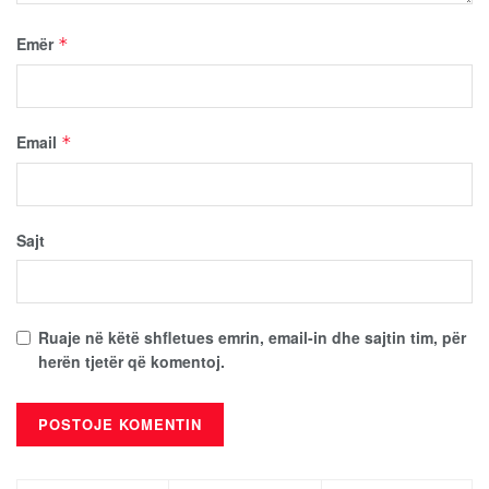
Emër
*
Email
*
Sajt
Ruaje në këtë shfletues emrin, email-in dhe sajtin tim, për
herën tjetër që komentoj.