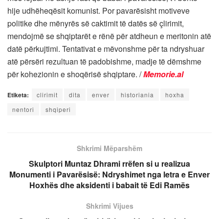
hije udhëheqësit komunist. Por pavarësisht motiveve
politike dhe mënyrës së caktimit të datës së çlirimit,
mendojmë se shqiptarët e rënë për atdheun e meritonin atë
datë përkujtimi. Tentativat e mëvonshme për ta ndryshuar
atë përsëri rezultuan të padobishme, madje të dëmshme
për kohezionin e shoqërisë shqiptare. /
Memorie.al
Etiketa:
clirimit
dita
enver
historiania
hoxha
nentori
shqiperi
Shkrimi Mëparshëm
Skulptori Muntaz Dhrami rrëfen si u realizua
Monumenti i Pavarësisë: Ndryshimet nga letra e Enver
Hoxhës dhe aksidenti i babait të Edi Ramës
Shkrimi Vijues