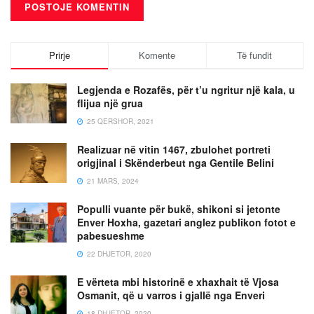
Prirje
Komente
Të fundit
Legjenda e Rozafës, për t’u ngritur një kala, u
flijua një grua
25 QERSHOR, 2021
Realizuar në vitin 1467, zbulohet portreti
origjinal i Skënderbeut nga Gentile Belini
21 MARS, 2024
Populli vuante për bukë, shikoni si jetonte
Enver Hoxha, gazetari anglez publikon fotot e
pabesueshme
22 DHJETOR, 2020
E vërteta mbi historinë e xhaxhait të Vjosa
Osmanit, që u varros i gjallë nga Enveri
18 DHJETOR, 2020