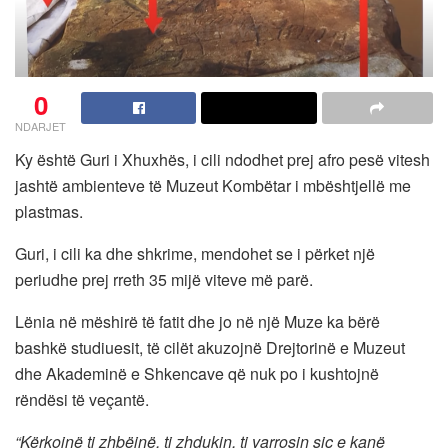
0
NDARJET
Ky është Guri i Xhuxhës, i cili ndodhet prej afro pesë vitesh
jashtë ambienteve të Muzeut Kombëtar i mbështjellë me
plastmas.
Guri, i cili ka dhe shkrime, mendohet se i përket një
periudhe prej rreth 35 mijë viteve më parë.
Lënia në mëshirë të fatit dhe jo në një Muze ka bërë
bashkë studiuesit, të cilët akuzojnë Drejtorinë e Muzeut
dhe Akademinë e Shkencave që nuk po i kushtojnë
rëndësi të veçantë.
“Kërkojnë ti zhbëjnë, ti zhdukin, ti varrosin siç e kanë