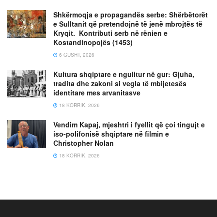
Shkërmoqja e propagandës serbe: Shërbëtorët
e Sulltanit që pretendojnë të jenë mbrojtës të
Kryqit. Kontributi serb në rënien e
Kostandinopojës (1453)
6 GUSHT, 2026
Kultura shqiptare e ngulitur në gur: Gjuha,
tradita dhe zakoni si vegla të mbijetesës
identitare mes arvanitasve
18 KORRIK, 2026
Vendim Kapaj, mjeshtri i fyellit që çoi tingujt e
iso-polifonisë shqiptare në filmin e
Christopher Nolan
18 KORRIK, 2026