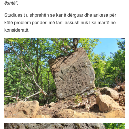
është”.
Studiuesit u shprehën se kanë dërguar dhe ankesa për
këtë problem por deri më tani askush nuk i ka marrë në
konsideratë.