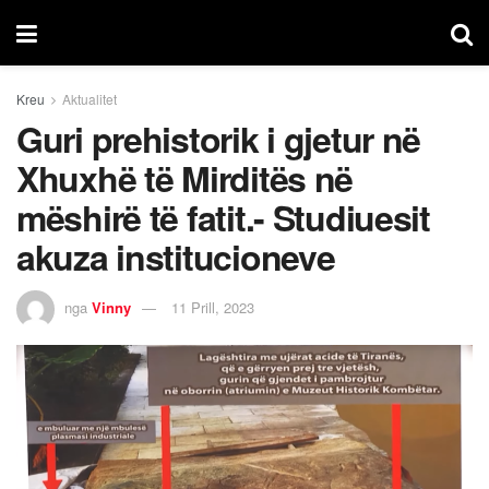
Kreu
Aktualitet
Guri prehistorik i gjetur në
Xhuxhë të Mirditës në
mëshirë të fatit.- Studiuesit
akuza institucioneve
nga
Vinny
11 Prill, 2023