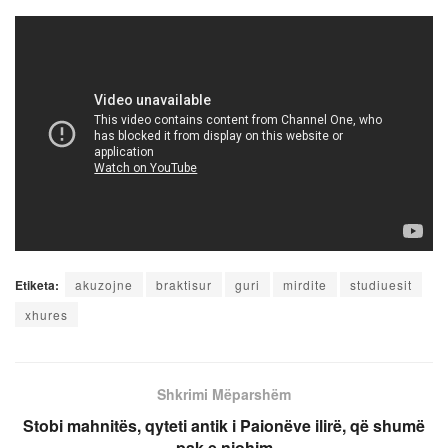
Etiketa:
akuzojne
braktisur
guri
mirdite
studiuesit
xhures
Shkrimi Mëparshëm
Stobi mahnitës, qyteti antik i Paionëve ilirë, që shumë
pak e njohim