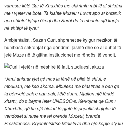
varrosur këtë Gur të Xhuxhës me shkrimin mbi të si shkrimi
më i vjetër në botë. Ta kishte Muzeu i Luvrit apo ai britanik
apo shtetet fqinje Greqi dhe Serbi do ta mbanin një kopje
në shtëpi të tyre.”
Ambjentalisti, Sazan Guri, shprehet se ky gur rrezikon të
humbasë shkronjat nga qëndrimi jashtë dhe se ai duhet të
jetë Muze në të gjitha institucionet me rëndësi të vendit.
“Jemi ankuar vjet që mos ta lënë në pikë të shiut, e
mbuluan, më keq akoma. Mbulesa me plastmas e bën që
ta gërryejë pak e nga pak, këtë duan. Mjafton një lëndë
xhami, do ti bëjmë letër UNESCO-s. Kërkojmë që Guri i
Xhuxhës, që ka një histori të gjatë të popullit shqiptar të
vendoset si nuse me tel brenda Muzeut, brenda
Presidencës, Kryeministrisë,Ministrive dhe një kopje aty ku