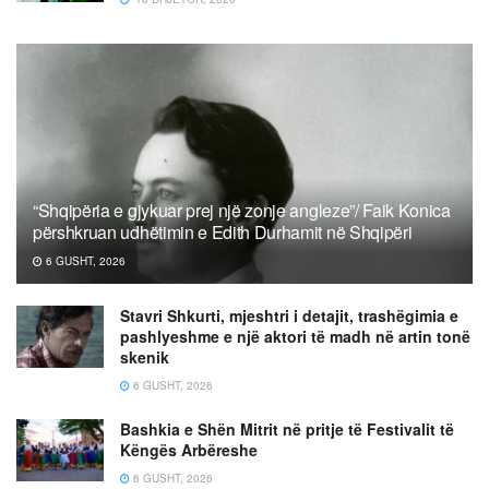
“Shqipëria e gjykuar prej një zonje angleze”/ Faik Konica
përshkruan udhëtimin e Edith Durhamit në Shqipëri
6 GUSHT, 2026
Stavri Shkurti, mjeshtri i detajit, trashëgimia e
pashlyeshme e një aktori të madh në artin tonë
skenik
6 GUSHT, 2026
Bashkia e Shën Mitrit në pritje të Festivalit të
Këngës Arbëreshe
6 GUSHT, 2026