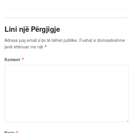
Lini një Përgjigje
Adresa juaj email s’do të bëhet publike.
Fushat e domosdoshme
janë shënuar me një
*
Koment
*
Emër
*