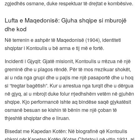
zgjedhës osmane, duke respektuar të drejtat e kombësive.
Lufta e Maqedonisë: Gjuha shqipe si mburojë
dhe kod
Në terrenin e ashpër të Maqedonisë (1904), identiteti
shqiptar i Kontoulis u bë arma e tij më e fortë.
Incidenti i Gjyqit: Gjatë misionit, Kontoulis u rrëzua në një
greminë dhe u plagos rëndë. Për të mos rrezikuar shokët,
ai u nda nga grupi dhe u pajis me një pasaportë dhe u hoq
si “tregtar bagëtish”. Kur u arrestua nga turqit dhe u dërgua
në gjyq, ai u mbrojt duke folur rrjedhshëm vetëm në gjuhën
shqipe. Kjo performancë ishte aq bindëse saqë gjykatësit
osmanë besuan se kishin të bënin me një çoban të
thjeshtë shqiptar dhe e liruan.
Bisedat me Kapedan Kotën: Në biografinë që Kontoulis
shkroi për Kapetan Kotën (Kotas Christou) në vitin 1931, ai