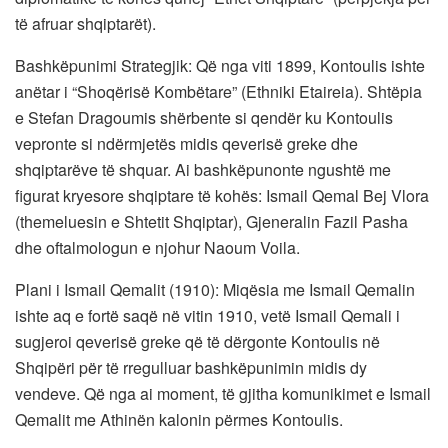
të afruar shqiptarët).
Bashkëpunimi Strategjik: Që nga viti 1899, Kontoulis ishte
anëtar i “Shoqërisë Kombëtare” (Ethniki Etaireia). Shtëpia
e Stefan Dragoumis shërbente si qendër ku Kontoulis
vepronte si ndërmjetës midis qeverisë greke dhe
shqiptarëve të shquar. Ai bashkëpunonte ngushtë me
figurat kryesore shqiptare të kohës: Ismail Qemal Bej Vlora
(themeluesin e Shtetit Shqiptar), Gjeneralin Fazil Pasha
dhe oftalmologun e njohur Naoum Voila.
Plani i Ismail Qemalit (1910): Miqësia me Ismail Qemalin
ishte aq e fortë saqë në vitin 1910, vetë Ismail Qemali i
sugjeroi qeverisë greke që të dërgonte Kontoulis në
Shqipëri për të rregulluar bashkëpunimin midis dy
vendeve. Që nga ai moment, të gjitha komunikimet e Ismail
Qemalit me Athinën kalonin përmes Kontoulis.