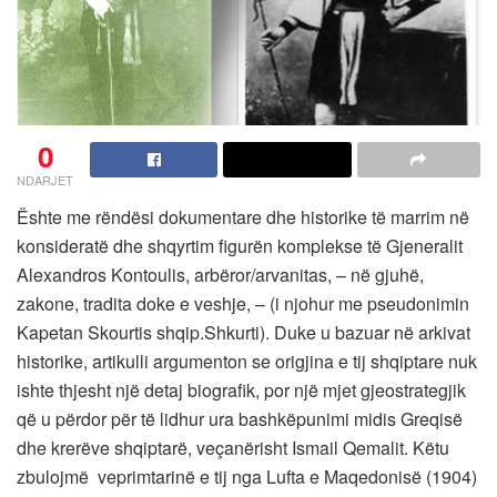
0
NDARJET
Ështe me rëndësi dokumentare dhe historike të marrim në
konsideratë dhe shqyrtim figurën komplekse të Gjeneralit
Alexandros Kontoulis, arbëror/arvanitas, – në gjuhë,
zakone, tradita doke e veshje, – (i njohur me pseudonimin
Kapetan Skourtis shqip.Shkurti). Duke u bazuar në arkivat
historike, artikulli argumenton se origjina e tij shqiptare nuk
ishte thjesht një detaj biografik, por një mjet gjeostrategjik
që u përdor për të lidhur ura bashkëpunimi midis Greqisë
dhe krerëve shqiptarë, veçanërisht Ismail Qemalit. Këtu
zbulojmë veprimtarinë e tij nga Lufta e Maqedonisë (1904)