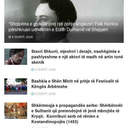
“Shqipëria e gjykuar prej një zonje angleze”/ Faik Konica
përshkruan udhëtimin e Edith Durhamit në Shqipëri
6 GUSHT, 2026
Stavri Shkurti, mjeshtri i detajit, trashëgimia e
pashlyeshme e një aktori të madh në artin tonë
skenik
6 GUSHT, 2026
Bashkia e Shën Mitrit në pritje të Festivalit të
Këngës Arbëreshe
6 GUSHT, 2026
Shkërmoqja e propagandës serbe: Shërbëtorët
e Sulltanit që pretendojnë të jenë mbrojtës të
Kryqit. Kontributi serb në rënien e
Kostandinopojës (1453)