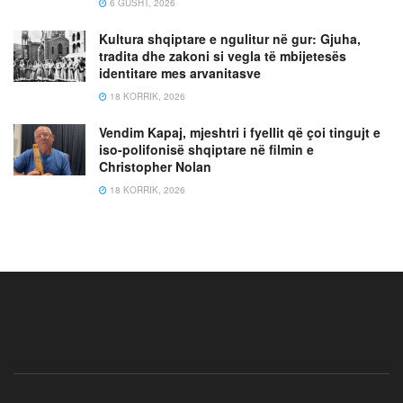
6 GUSHT, 2026
Kultura shqiptare e ngulitur në gur: Gjuha,
tradita dhe zakoni si vegla të mbijetesës
identitare mes arvanitasve
18 KORRIK, 2026
Vendim Kapaj, mjeshtri i fyellit që çoi tingujt e
iso-polifonisë shqiptare në filmin e
Christopher Nolan
18 KORRIK, 2026