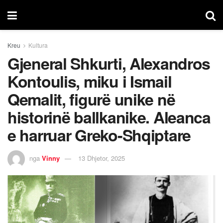
Kreu
Kultura
Gjeneral Shkurti, Alexandros
Kontoulis, miku i Ismail
Qemalit, figurë unike në
historinë ballkanike. Aleanca
e harruar Greko-Shqiptare
nga
Vinny
13 Dhjetor, 2025