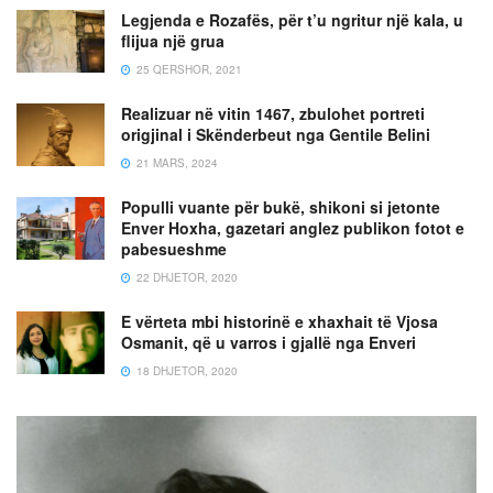
Legjenda e Rozafës, për t’u ngritur një kala, u
flijua një grua
25 QERSHOR, 2021
Realizuar në vitin 1467, zbulohet portreti
origjinal i Skënderbeut nga Gentile Belini
21 MARS, 2024
Populli vuante për bukë, shikoni si jetonte
Enver Hoxha, gazetari anglez publikon fotot e
pabesueshme
22 DHJETOR, 2020
E vërteta mbi historinë e xhaxhait të Vjosa
Osmanit, që u varros i gjallë nga Enveri
18 DHJETOR, 2020