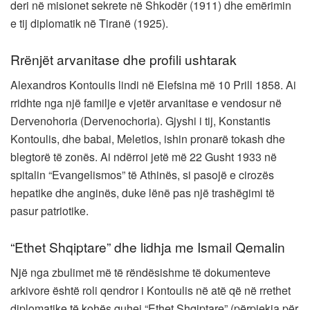
deri në misionet sekrete në Shkodër (1911) dhe emërimin
e tij diplomatik në Tiranë (1925).
Rrënjët arvanitase dhe profili ushtarak
Alexandros Kontoulis lindi në Elefsina më 10 Prill 1858. Ai
rridhte nga një familje e vjetër arvanitase e vendosur në
Dervenohoria (Dervenochoria). Gjyshi i tij, Konstantis
Kontoulis, dhe babai, Meletios, ishin pronarë tokash dhe
blegtorë të zonës. Ai ndërroi jetë më 22 Gusht 1933 në
spitalin “Evangelismos” të Athinës, si pasojë e cirozës
hepatike dhe anginës, duke lënë pas një trashëgimi të
pasur patriotike.
“Ethet Shqiptare” dhe lidhja me Ismail Qemalin
Një nga zbulimet më të rëndësishme të dokumenteve
arkivore është roli qendror i Kontoulis në atë që në rrethet
diplomatike të kohës quhej “Ethet Shqiptare” (përpjekja për