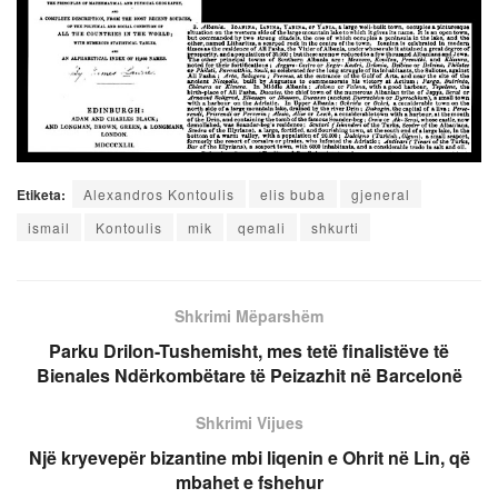
Etiketa:
Alexandros Kontoulis
elis buba
gjeneral
ismail
Kontoulis
mik
qemali
shkurti
Shkrimi Mëparshëm
Parku Drilon-Tushemisht, mes tetë finalistëve të
Bienales Ndërkombëtare të Peizazhit në Barcelonë
Shkrimi Vijues
Një kryevepër bizantine mbi liqenin e Ohrit në Lin, që
mbahet e fshehur