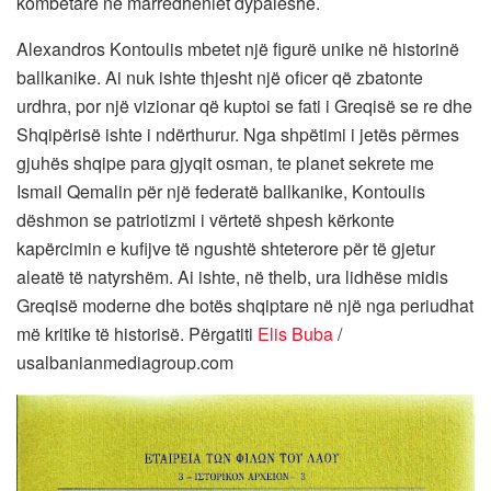
kombëtare në marrëdhëniet dypalëshe.
Alexandros Kontoulis mbetet një figurë unike në historinë
ballkanike. Ai nuk ishte thjesht një oficer që zbatonte
urdhra, por një vizionar që kuptoi se fati i Greqisë se re dhe
Shqipërisë ishte i ndërthurur. Nga shpëtimi i jetës përmes
gjuhës shqipe para gjyqit osman, te planet sekrete me
Ismail Qemalin për një federatë ballkanike, Kontoulis
dëshmon se patriotizmi i vërtetë shpesh kërkonte
kapërcimin e kufijve të ngushtë shteterore për të gjetur
aleatë të natyrshëm. Ai ishte, në thelb, ura lidhëse midis
Greqisë moderne dhe botës shqiptare në një nga periudhat
më kritike të historisë. Përgatiti
Elis Buba
/
usalbanianmediagroup.com