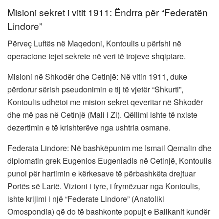
Misioni sekret i vitit 1911: Ëndrra për “Federatën
Lindore”
Përveç Luftës në Maqedoni, Kontoulis u përfshi në
operacione tejet sekrete në veri të trojeve shqiptare.
Misioni në Shkodër dhe Cetinjë: Në vitin 1911, duke
përdorur sërish pseudonimin e tij të vjetër “Shkurti”,
Kontoulis udhëtoi me mision sekret qeveritar në Shkodër
dhe më pas në Cetinjë (Mali i Zi). Qëllimi ishte të nxiste
dezertimin e të krishterëve nga ushtria osmane.
Federata Lindore: Në bashkëpunim me Ismail Qemalin dhe
diplomatin grek Eugenios Eugeniadis në Cetinjë, Kontoulis
punoi për hartimin e kërkesave të përbashkëta drejtuar
Portës së Lartë. Vizioni i tyre, i frymëzuar nga Kontoulis,
ishte krijimi i një “Federate Lindore” (Anatoliki
Omospondia) që do të bashkonte popujt e Ballkanit kundër