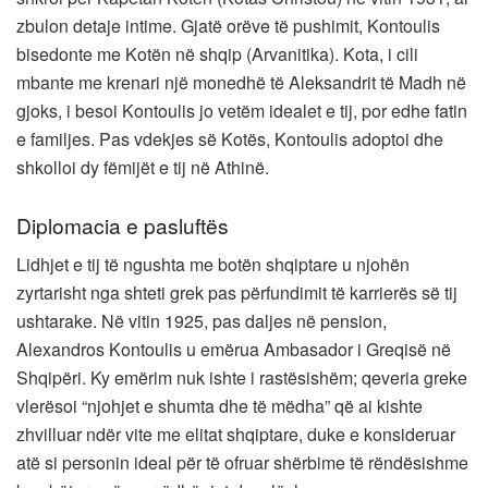
zbulon detaje intime. Gjatë orëve të pushimit, Kontoulis
bisedonte me Kotën në shqip (Arvanitika). Kota, i cili
mbante me krenari një monedhë të Aleksandrit të Madh në
gjoks, i besoi Kontoulis jo vetëm idealet e tij, por edhe fatin
e familjes. Pas vdekjes së Kotës, Kontoulis adoptoi dhe
shkolloi dy fëmijët e tij në Athinë.
Diplomacia e pasluftës
Lidhjet e tij të ngushta me botën shqiptare u njohën
zyrtarisht nga shteti grek pas përfundimit të karrierës së tij
ushtarake. Në vitin 1925, pas daljes në pension,
Alexandros Kontoulis u emërua Ambasador i Greqisë në
Shqipëri. Ky emërim nuk ishte i rastësishëm; qeveria greke
vlerësoi “njohjet e shumta dhe të mëdha” që ai kishte
zhvilluar ndër vite me elitat shqiptare, duke e konsideruar
atë si personin ideal për të ofruar shërbime të rëndësishme