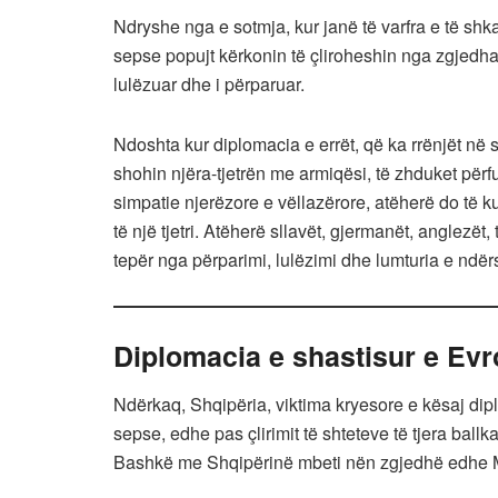
Ndryshe nga e sotmja, kur janë të varfra e të shka
sepse popujt kërkonin të çliroheshin nga zgjedha. S
lulëzuar dhe i përparuar.
Ndoshta kur diplomacia e errët, që ka rrënjët në s
shohin njëra-tjetrën me armiqësi, të zhduket përf
simpatie njerëzore e vëllazërore, atëherë do të ku
të një tjetri. Atëherë sllavët, gjermanët, anglezët
tepër nga përparimi, lulëzimi dhe lumturia e ndërs
Diplomacia e shastisur e Ev
Ndërkaq, Shqipëria, viktima kryesore e kësaj dipl
sepse, edhe pas çlirimit të shteteve të tjera ball
Bashkë me Shqipërinë mbeti nën zgjedhë edhe