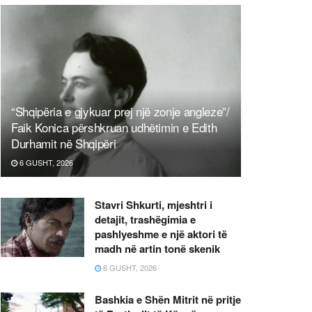
“Shqipëria e gjykuar prej një zonje angleze”/
Faik Konica përshkruan udhëtimin e Edith
Durhamit në Shqipëri
6 GUSHT, 2026
Stavri Shkurti, mjeshtri i
detajit, trashëgimia e
pashlyeshme e një aktori të
madh në artin tonë skenik
6 GUSHT, 2026
Bashkia e Shën Mitrit në pritje