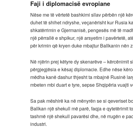
Faji i diplomacisë evropiane
Nëse me të vërtetë bashkimi sllav përbën një kër
duhet të shihet ndryshe, veçanërisht kur Rusia k
shkatërrimin e Gjermanisë, pengesës më të madhe
një përrallë e shpikur, një arsyetim i pavërtetë,
për krimin që kryen duke mbajtur Ballkanin nën z
Në njërin prej këtyre dy skenarëve – kërcënimit sl
përgjegjësia e kësaj diplomacie. Edhe nëse kërcë
mëdha kanë dashur thjesht ta mbajnë Rusinë larg 
mbeten mbi duart e tyre, sepse Shqipëria vuajti vet
Sa pak mëshirë ka në mënyrën se si qeveriset bo
Ballkan një shekull më parë, faqja e qytetërimit t
tashmë një shekull pavarësi dhe, në rrugën e paqe
industri.