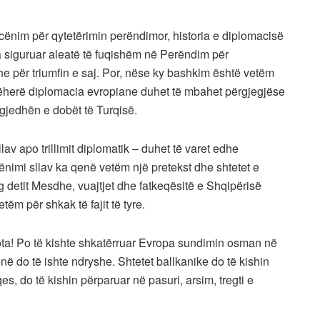
cënim për qytetërimin perëndimor, historia e diplomacisë
a siguruar aleatë të fuqishëm në Perëndim për
 për triumfin e saj. Por, nëse ky bashkim është vetëm
 atëherë diplomacia evropiane duhet të mbahet përgjegjëse
gjedhën e dobët të Turqisë.
lav apo trillimit diplomatik – duhet të varet edhe
nimi sllav ka qenë vetëm një pretekst dhe shtetet e
detit Mesdhe, vuajtjet dhe fatkeqësitë e Shqipërisë
ëm për shkak të fajit të tyre.
ta! Po të kishte shkatërruar Evropa sundimin osman në
onë do të ishte ndryshe. Shtetet ballkanike do të kishin
s, do të kishin përparuar në pasuri, arsim, tregti e