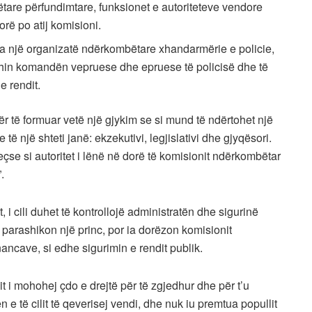
bëtare përfundimtare, funksionet e autoriteteve vendore
orë po atij komisioni.
nga një organizatë ndërkombëtare xhandarmërie e policie,
 kishin komandën vepruese dhe epruese të policisë dhe të
e rendit.
për të formuar vetë një gjykim se si mund të ndërtohet një
 të një shteti janë: ekzekutivi, legjislativi dhe gjyqësori.
çse si autoritet i lënë në dorë të komisionit ndërkombëtar
.
, i cili duhet të kontrollojë administratën dhe sigurinë
 parashikon një princ, por ia dorëzon komisionit
nancave, si edhe sigurimin e rendit publik.
it i mohohej çdo e drejtë për të zgjedhur dhe për t’u
 e të cilit të qeverisej vendi, dhe nuk iu premtua popullit