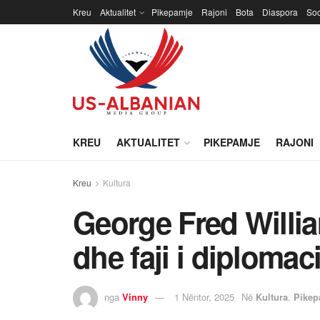
Kreu
Aktualitet
Pikepamje
Rajoni
Bota
Diaspora
Soc
KREU
AKTUALITET
PIKEPAMJE
RAJONI
Kreu
Kultura
George Fred Willia
dhe faji i diplomac
nga
Vinny
1 Nëntor, 2025
Në
Kultura
,
Pikep