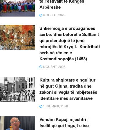
të Festivalit të Këngës
Arbëreshe
6 GUSHT, 2026
Shkërmoqja e propagandës
serbe: Shërbëtorët e Sulltanit
që pretendojnë të jenë
mbrojtës të Kryqit. Kontributi
serb në rënien e
Kostandinopojës (1453)
6 GUSHT, 2026
Kultura shqiptare e ngulitur
në gur: Gjuha, tradita dhe
zakoni si vegla të mbijetesës
identitare mes arvanitasve
18 KORRIK, 2026
Vendim Kapaj, mjeshtri i
fyellit që çoi tingujt e iso-