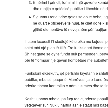
Emërimi i princit, formimi i një qeverie kom
dhe ruajtja e qetësisë publike i liheshin në d
Sigurimi i rendit dhe qetësisë do të bëhej 
në duart e oficerëve të huaj, të cilët do të
gjithë elementëve të nevojshëm për ruajtjen 
I lutem lexuesit t’i studiojë këto pika me kujdes, 
shtet mbi një plan të tillë. Tre funksionet themelore
Shihet qartë se dy të fundit nuk përmenden, përve
për të “formuar një qeveri kombëtare me autoritet”
Funksioni ekzekutiv, që përfshin kryetarin e shtetit
publike, mbetet i paqartë. Marrëveshja e Londrës
ndërkombëtar kontrollin e administratës dhe të fi
Kështu, princi mbetej pa fuqi reale, ndërsa popull
vetëqeverisur. Nuk u hartua asnjë statut mbi bazën