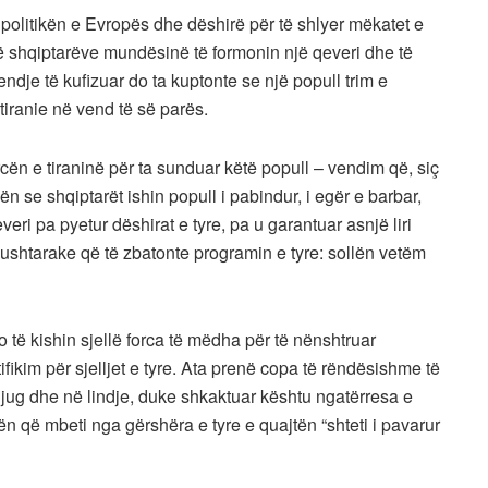
politikën e Evropës dhe dëshirë për të shlyer mëkatet e
në shqiptarëve mundësinë të formonin një qeveri dhe të
ndje të kufizuar do ta kuptonte se një popull trim e
 tiranie në vend të së parës.
cën e tiraninë për ta sunduar këtë popull – vendim që, siç
ën se shqiptarët ishin popull i pabindur, i egër e barbar,
veri pa pyetur dëshirat e tyre, pa u garantuar asnjë liri
 ushtarake që të zbatonte programin e tyre: sollën vetëm
do të kishin sjellë forca të mëdha për të nënshtruar
ifikim për sjelljet e tyre. Ata prenë copa të rëndësishme të
 jug dhe në lindje, duke shkaktuar kështu ngatërresa e
ën që mbeti nga gërshëra e tyre e quajtën “shteti i pavarur