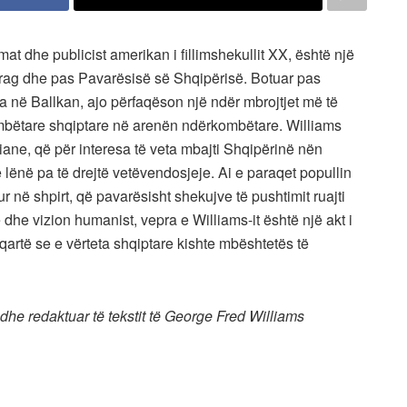
at dhe publicist amerikan i fillimshekullit XX, është një
 prag dhe pas Pavarësisë së Shqipërisë. Botuar pas
ra në Ballkan, ajo përfaqëson një ndër mbrojtjet më të
mbëtare shqiptare në arenën ndërkombëtare. Williams
ane, që për interesa të veta mbajti Shqipërinë nën
ënë pa të drejtë vetëvendosjeje. Ai e paraqet popullin
ur në shpirt, që pavarësisht shekujve të pushtimit ruajti
të dhe vizion humanist, vepra e Williams-it është një akt i
 qartë se e vërteta shqiptare kishte mbështetës të
 dhe redaktuar të tekstit të George Fred Williams