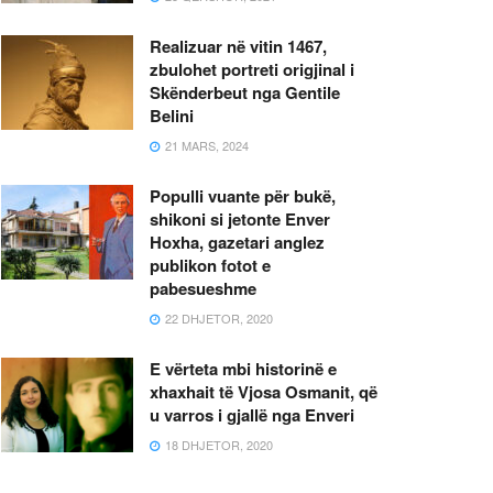
Realizuar në vitin 1467,
zbulohet portreti origjinal i
Skënderbeut nga Gentile
Belini
21 MARS, 2024
Populli vuante për bukë,
shikoni si jetonte Enver
Hoxha, gazetari anglez
publikon fotot e
pabesueshme
22 DHJETOR, 2020
E vërteta mbi historinë e
xhaxhait të Vjosa Osmanit, që
u varros i gjallë nga Enveri
18 DHJETOR, 2020