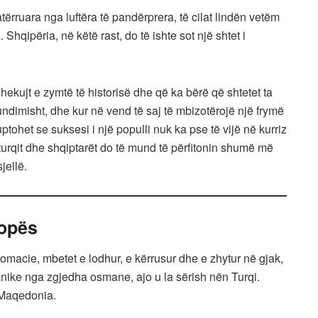
tërruara nga luftëra të pandërprera, të cilat lindën vetëm
hqipëria, në këtë rast, do të ishte sot një shtet i
hekujt e zymtë të historisë dhe që ka bërë që shtetet ta
undimisht, dhe kur në vend të saj të mbizotërojë një frymë
ptohet se suksesi i një populli nuk ka pse të vijë në kurriz
, turqit dhe shqiptarët do të mund të përfitonin shumë më
jellë.
ropës
omacie, mbetet e lodhur, e kërrusur dhe e zhytur në gjak,
kanike nga zgjedha osmane, ajo u la sërish nën Turqi.
 Maqedonia.