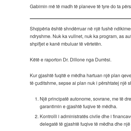
Gabimin më të madh të planeve të tyre do ta përsh
Shqipëria është shndërruar në një fushë ndikime
ndryshme. Nuk ka vullnet, nuk ka program, as auto
shpifjet e kanë mbuluar të vërtetën.
Këtë e raporton Dr. Dillone nga Durrësi.
Kur gjashtë fuqitë e mëdha hartuan një plan qeve
të çuditshme, sepse ai plan nuk i përshtatej një 
Një principatë autonome, sovrane, me të dre
garantimin e gjashtë fuqive të mëdha.
Kontrolli i administratës civile dhe i financ
delegatë të gjashtë fuqive të mëdha dhe një 