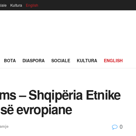
iale
Kultura
English
BOTA
DIASPORA
SOCIALE
KULTURA
ENGLISH
ms – Shqipëria Etnike
isë evropiane
0
amje