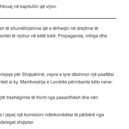
kruaj në kapitullin që vijon.
sh të shumëllojshme që e tërheqin në drejtime të
ritet të njohur në këtë tokë. Propaganda, intriga dhe
risjeje për Shqipërinë, vepra e tyre dëshmoi një paaftësi
shteti si ky. Marrëveshja e Londrës përmbante këto nene:
jtë trashëgimie të fronit nga pasardhësit dhe nën
ave i jepej një komisioni ndërkombëtar të përbërë nga
delegat shqiptar.