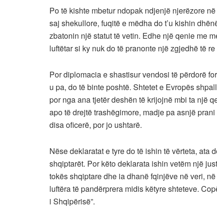
Po të kishte mbetur ndopak ndjenjë njerëzore në 
saj shekullore, fuqitë e mëdha do t’u kishin dhë
zbatonin një statut të vetin. Edhe një qenie me me
luftëtar si ky nuk do të pranonte një zgjedhë të re
Por diplomacia e shastisur vendosi të përdorë for
u pa, do të binte poshtë. Shtetet e Evropës shpall
por nga ana tjetër deshën të krijojnë mbi ta një qe
apo të drejtë trashëgimore, madje pa asnjë prani
disa oficerë, por jo ushtarë.
Nëse deklaratat e tyre do të ishin të vërteta, ata 
shqiptarët. Por këto deklarata ishin vetëm një just
tokës shqiptare dhe ia dhanë fqinjëve në veri, në
luftëra të pandërprera midis këtyre shteteve. Cop
i Shqipërisë”.