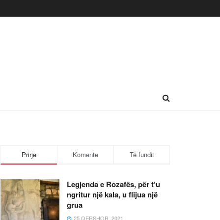
Prirje
Komente
Të fundit
Legjenda e Rozafës, për t’u
ngritur një kala, u flijua një
grua
25 QERSHOR, 2021