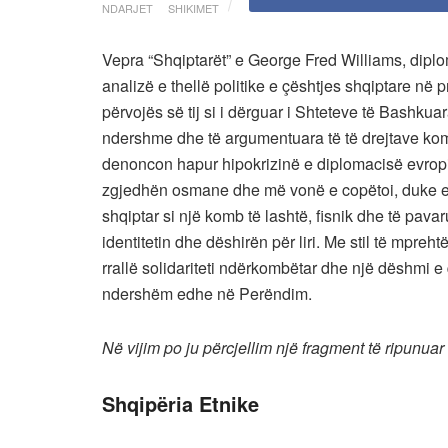
NDARJET
SHIKIMET
Vepra “Shqiptarët” e George Fred Williams, diplom
analizë e thellë politike e çështjes shqiptare në
përvojës së tij si i dërguar i Shteteve të Bashkua
ndershme dhe të argumentuara të të drejtave ko
denoncon hapur hipokrizinë e diplomacisë evropi
zgjedhën osmane dhe më vonë e copëtoi, duke e l
shqiptar si një komb të lashtë, fisnik dhe të pavar
identitetin dhe dëshirën për liri. Me stil të mpreh
rrallë solidariteti ndërkombëtar dhe një dëshmi e
ndershëm edhe në Perëndim.
Në vijim po ju përcjellim një fragment të ripunuar
Shqipëria Etnike