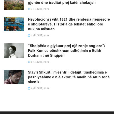
gjuhën dhe traditat prej katër shekujsh
7 GUSHT, 2026
Revolucioni i vitit 1821 dhe rëndësia rrënjësore
e shqiptarëve: Historia që tekstet shkollore
nuk na mësuan
7 GUSHT, 2026
“Shqipëria e gjykuar prej një zonje angleze”/
Faik Konica përshkruan udhëtimin e Edith
Durhamit në Shqipëri
6 GUSHT, 2026
Stavri Shkurti, mjeshtri i detajit, trashëgimia e
pashlyeshme e një aktori të madh në artin tonë
skenik
6 GUSHT, 2026