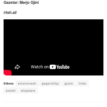
Gazetar: Marjo Gjini
/rtsh.al/
Etiketa:
emocionesh
gegerishtja
gjuhe
lirike
poetet
shqiptare