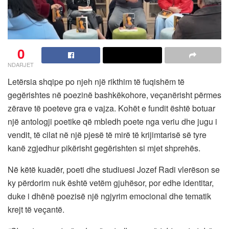
0
NDARJET
Letërsia shqipe po njeh një rikthim të fuqishëm të
gegërishtes në poezinë bashkëkohore, veçanërisht përmes
zërave të poeteve gra e vajza. Kohët e fundit është botuar
një antologji poetike që mbledh poete nga veriu dhe jugu i
vendit, të cilat në një pjesë të mirë të krijimtarisë së tyre
kanë zgjedhur pikërisht gegërishten si mjet shprehës.
Në këtë kuadër, poeti dhe studiuesi Jozef Radi vlerëson se
ky përdorim nuk është vetëm gjuhësor, por edhe identitar,
duke i dhënë poezisë një ngjyrim emocional dhe tematik
krejt të veçantë.