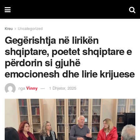
Kreu
Uncategorized
Gegërishtja në lirikën
shqiptare, poetet shqiptare e
përdorin si gjuhë
emocionesh dhe lirie krijuese
nga
Vinny
1 Dhjetor, 2025