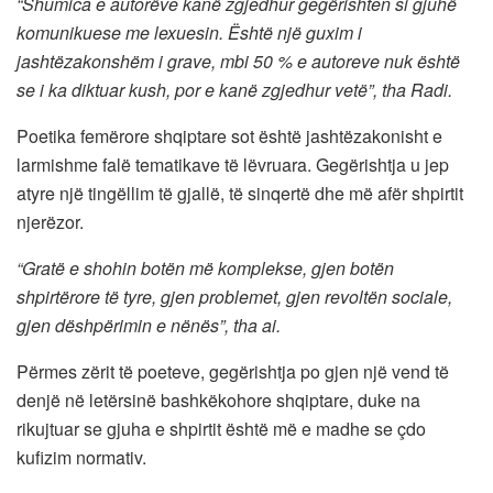
“Shumica e autorëve kanë zgjedhur gegërishten si gjuhë
komunikuese me lexuesin. Është një guxim i
jashtëzakonshëm i grave, mbi 50 % e autoreve nuk është
se i ka diktuar kush, por e kanë zgjedhur vetë”, tha Radi.
Poetika femërore shqiptare sot është jashtëzakonisht e
larmishme falë tematikave të lëvruara. Gegërishtja u jep
atyre një tingëllim të gjallë, të sinqertë dhe më afër shpirtit
njerëzor.
“Gratë e shohin botën më komplekse, gjen botën
shpirtërore të tyre, gjen problemet, gjen revoltën sociale,
gjen dëshpërimin e nënës”, tha ai.
Përmes zërit të poeteve, gegërishtja po gjen një vend të
denjë në letërsinë bashkëkohore shqiptare, duke na
rikujtuar se gjuha e shpirtit është më e madhe se çdo
kufizim normativ.