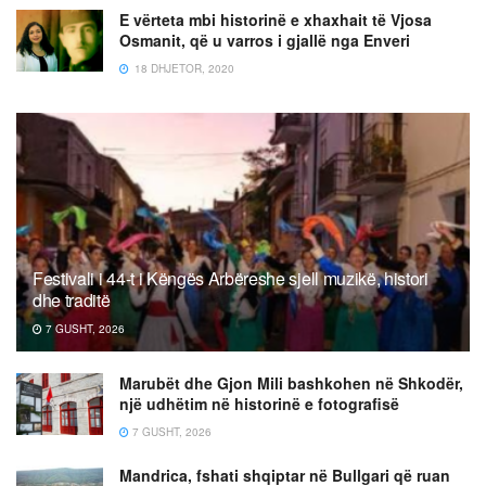
E vërteta mbi historinë e xhaxhait të Vjosa
Osmanit, që u varros i gjallë nga Enveri
18 DHJETOR, 2020
Festivali i 44-t i Këngës Arbëreshe sjell muzikë, histori
dhe traditë
7 GUSHT, 2026
Marubët dhe Gjon Mili bashkohen në Shkodër,
një udhëtim në historinë e fotografisë
7 GUSHT, 2026
Mandrica, fshati shqiptar në Bullgari që ruan