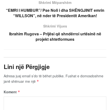
Shkrimi Mëparshëm
“EMRI I HUMBUR”/ Pse Noli i dha SHËNGJINIT emrin
“WILLSON”, në nder të Presidentit Amerikan!
Shkrimi Vijues
Ibrahim Rugova – Prijësi që shndërroi urtësinë në
projekt shtetformues
Lini një Përgjigje
Adresa juaj email s’do të bëhet publike.
Fushat e domosdoshme
janë shënuar me një
*
Koment
*