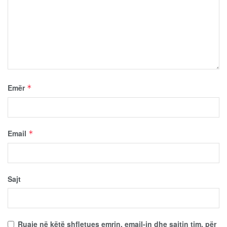
Emër
*
Email
*
Sajt
Ruaje në këtë shfletues emrin, email-in dhe sajtin tim, për