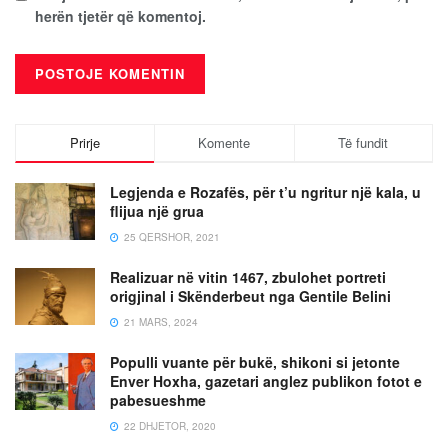
herën tjetër që komentoj.
Prirje
Komente
Të fundit
Legjenda e Rozafës, për t’u ngritur një kala, u
flijua një grua
25 QERSHOR, 2021
Realizuar në vitin 1467, zbulohet portreti
origjinal i Skënderbeut nga Gentile Belini
21 MARS, 2024
Populli vuante për bukë, shikoni si jetonte
Enver Hoxha, gazetari anglez publikon fotot e
pabesueshme
22 DHJETOR, 2020