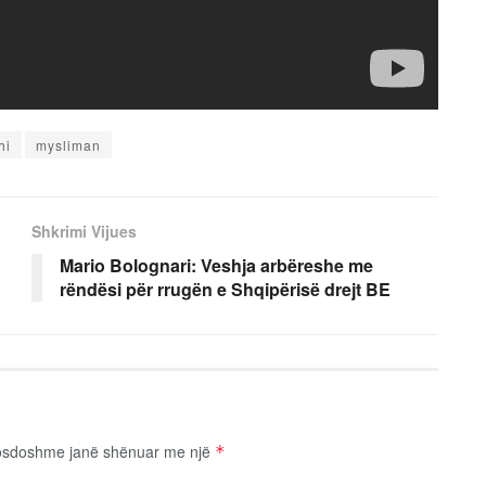
hi
mysliman
Shkrimi Vijues
Mario Bolognari: Veshja arbëreshe me
rëndësi për rrugën e Shqipërisë drejt BE
osdoshme janë shënuar me një
*