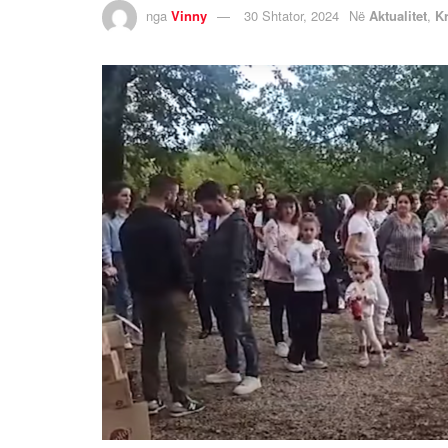
nga
Vinny
30 Shtator, 2024
Në
Aktualitet
,
K