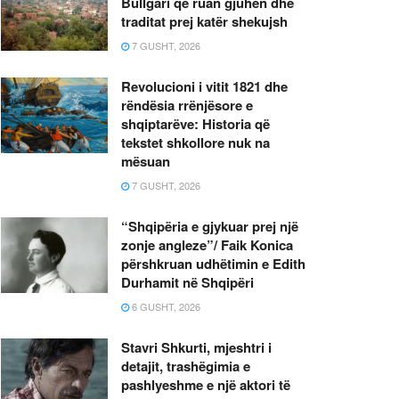
Bullgari që ruan gjuhën dhe
traditat prej katër shekujsh
7 GUSHT, 2026
Revolucioni i vitit 1821 dhe
rëndësia rrënjësore e
shqiptarëve: Historia që
tekstet shkollore nuk na
mësuan
7 GUSHT, 2026
“Shqipëria e gjykuar prej një
zonje angleze”/ Faik Konica
përshkruan udhëtimin e Edith
Durhamit në Shqipëri
6 GUSHT, 2026
Stavri Shkurti, mjeshtri i
detajit, trashëgimia e
pashlyeshme e një aktori të