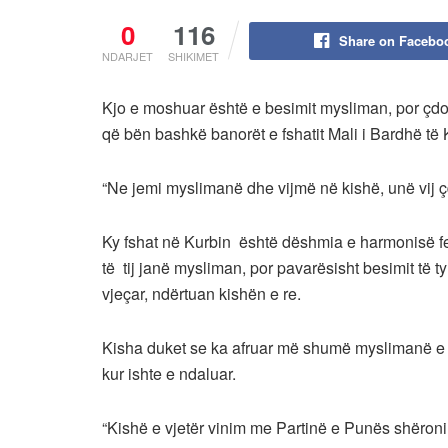
0
116
Share on Facebo
NDARJET
SHIKIMET
Kjo e moshuar është e besimit mysliman, por çdo 
që bën bashkë banorët e fshatit Mali i Bardhë të K
“Ne jemi myslimanë dhe vijmë në kishë, unë vij ç
Ky fshat në Kurbin është dëshmia e harmonisë fe
të tij janë mysliman, por pavarësisht besimit të t
vjeçar, ndërtuan kishën e re.
Kisha duket se ka afruar më shumë myslimanë e të 
kur ishte e ndaluar.
“Kishë e vjetër vinim me Partinë e Punës shëroni