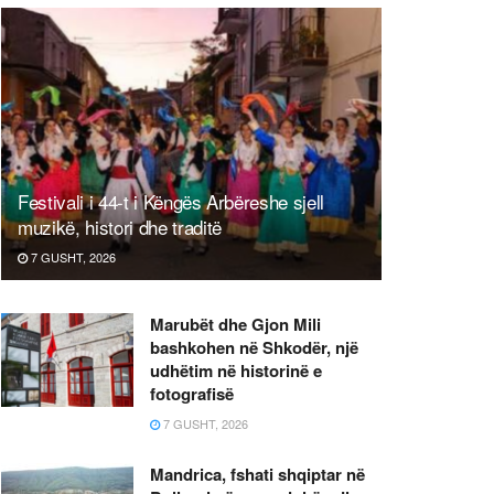
Festivali i 44-t i Këngës Arbëreshe sjell
muzikë, histori dhe traditë
7 GUSHT, 2026
Marubët dhe Gjon Mili
bashkohen në Shkodër, një
udhëtim në historinë e
fotografisë
7 GUSHT, 2026
Mandrica, fshati shqiptar në