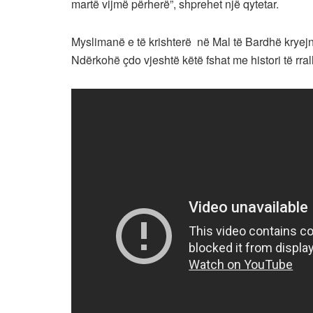
martë vijmë përherë”, shprehet një qytetar.
Myslimanë e të krishterë në Mal të Bardhë kryejnë
Ndërkohë çdo vjeshtë këtë fshat me histori të rral