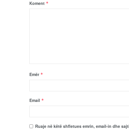
Koment
*
Emër
*
Email
*
Ruaje në këtë shfletues emrin, email-in dhe sajt