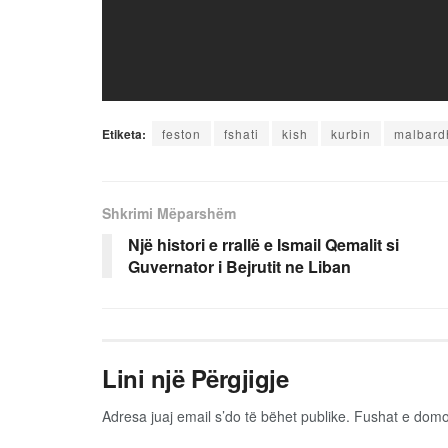
Etiketa:
feston
fshati
kish
kurbin
malbard
Shkrimi Mëparshëm
Një histori e rrallë e Ismail Qemalit si
Guvernator i Bejrutit ne Liban
Lini një Përgjigje
Adresa juaj email s’do të bëhet publike.
Fushat e dom