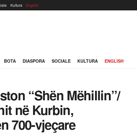
iale
Kultura
English
BOTA
DIASPORA
SOCIALE
KULTURA
ENGLISH
ston “Shën Mëhillin”/
it në Kurbin,
n 700-vjeçare