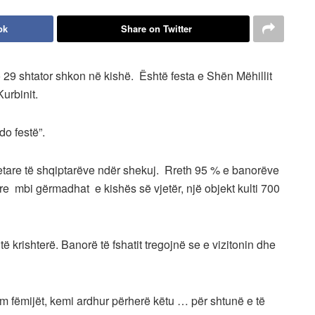
ok
Share on Twitter
29 shtator shkon në kishë. Është festa e Shën Mëhillit
urbinit.
do festë”.
tare të shqiptarëve ndër shekuj. Rreth 95 % e banorëve
yre mbi gërmadhat e kishës së vjetër, një objekt kulti 700
krishterë. Banorë të fshatit tregojnë se e vizitonin dhe
m fëmijët, kemi ardhur përherë këtu … për shtunë e të