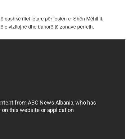
 bashkë ritet fetare për festën e Shën Mëhillit.
lë e vizitojnë dhe banorë të zonave përreth.