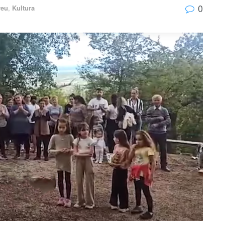
0
reu
,
Kultura