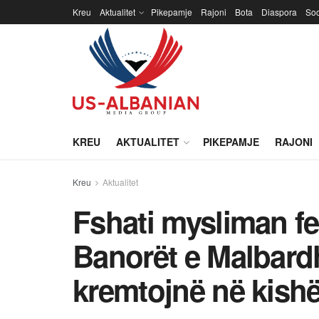
Kreu
Aktualitet
Pikepamje
Rajoni
Bota
Diaspora
Soc
KREU
AKTUALITET
PIKEPAMJE
RAJONI
Kreu
Aktualitet
Fshati mysliman fe
Banorët e Malbardh
kremtojnë në kishë