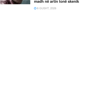
madh në artin tonë skenik
6 GUSHT, 2026