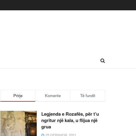
Prirje
Komente
Të fundit
Legjenda e Rozafës, për t’u
ngritur një kala, u flijua një
grua
25 QERSHOR, 2021