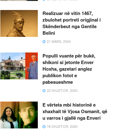
Realizuar në vitin 1467,
zbulohet portreti origjinal i
Skënderbeut nga Gentile
Belini
21 MARS, 2024
Populli vuante për bukë,
shikoni si jetonte Enver
Hoxha, gazetari anglez
publikon fotot e
pabesueshme
22 DHJETOR, 2020
E vërteta mbi historinë e
xhaxhait të Vjosa Osmanit, që
u varros i gjallë nga Enveri
18 DHJETOR, 2020