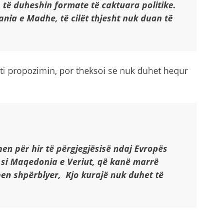
 të duheshin formate të caktuara politike.
ania e Madhe, të cilët thjesht nuk duan të
ti propozimin, por theksoi se nuk duhet hequr
en për hir të përgjegjësisë ndaj Evropës
e si Maqedonia e Veriut, që kanë marrë
en shpërblyer, Kjo kurajë nuk duhet të