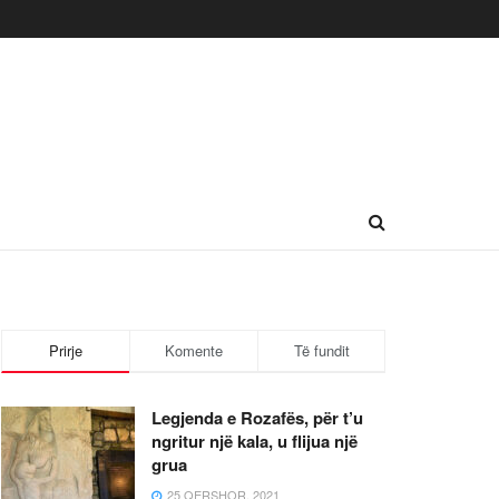
Prirje
Komente
Të fundit
Legjenda e Rozafës, për t’u
ngritur një kala, u flijua një
grua
25 QERSHOR, 2021