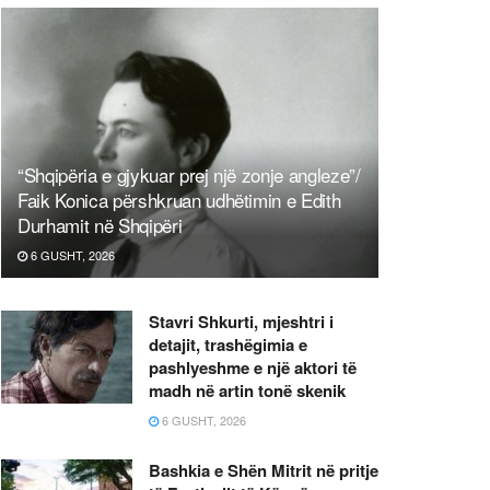
“Shqipëria e gjykuar prej një zonje angleze”/
Faik Konica përshkruan udhëtimin e Edith
Durhamit në Shqipëri
6 GUSHT, 2026
Stavri Shkurti, mjeshtri i
detajit, trashëgimia e
pashlyeshme e një aktori të
madh në artin tonë skenik
6 GUSHT, 2026
Bashkia e Shën Mitrit në pritje