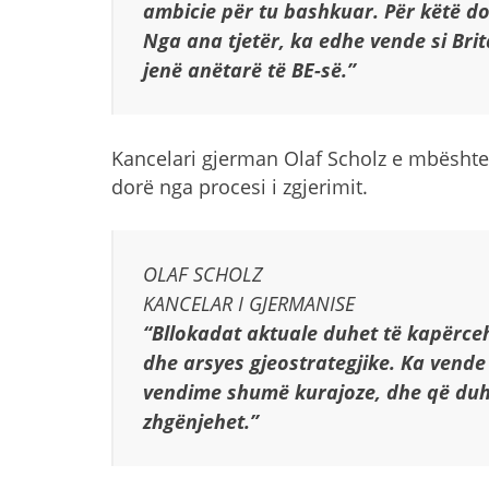
ambicie për tu bashkuar. Për këtë do
Nga ana tjetër, ka edhe vende si Brit
jenë anëtarë të BE-së.”
Kancelari gjerman Olaf Scholz e mbështe
dorë nga procesi i zgjerimit.
OLAF SCHOLZ
KANCELAR I GJERMANISE
“Bllokadat aktuale duhet të kapërceh
dhe arsyes gjeostrategjike. Ka vend
vendime shumë kurajoze, dhe që duh
zhgënjehet.”