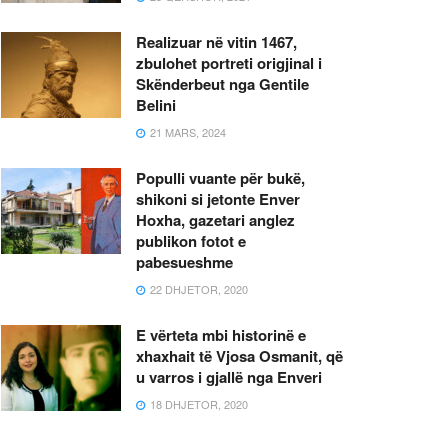
Realizuar në vitin 1467,
zbulohet portreti origjinal i
Skënderbeut nga Gentile
Belini
21 MARS, 2024
Populli vuante për bukë,
shikoni si jetonte Enver
Hoxha, gazetari anglez
publikon fotot e
pabesueshme
22 DHJETOR, 2020
E vërteta mbi historinë e
xhaxhait të Vjosa Osmanit, që
u varros i gjallë nga Enveri
18 DHJETOR, 2020