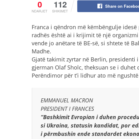
0
112
Share on Facebo
NDARJET
SHIKIMET
Franca i qëndron më këmbëngulje idesë p
radhës është ai i krijimit të një organizm
vende jo anëtare të BE-së, si shtete të B
Madhe.
Gjatë takimit zyrtar në Berlin, president
gjerman Olaf Sholc, theksuan se i duhet d
Perëndimor për t’i lidhur ato më ngusht
EMMANUEL MACRON
PRESIDENT I FRANCES
“Bashkimit Evropian i duhen procedu
si Ukraina, statusin kandidat, por e
i përmbushin ende standardet ekono