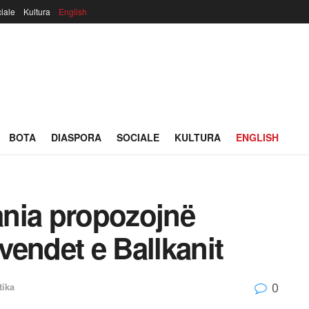
iale
Kultura
English
BOTA
DIASPORA
SOCIALE
KULTURA
ENGLISH
nia propozojnë
 vendet e Ballkanit
0
tika