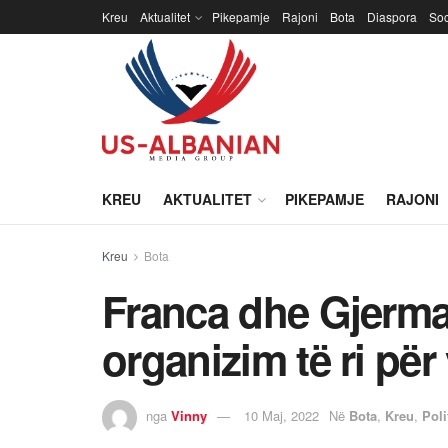
Kreu
Aktualitet
Pikepamje
Rajoni
Bota
Diaspora
Soc
KREU
AKTUALITET
PIKEPAMJE
RAJONI
Kreu
Bota
Franca dhe Gjerma
organizim të ri për
nga
Vinny
10 Maj, 2022
Në
Bota
,
Kreu
,
Poli