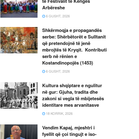
të Festivalit të Këngës
Arbëreshe
6 GUSHT, 2026
Shkërmoqja e propagandës
serbe: Shërbëtorët e Sulltanit
që pretendojnë të jenë
mbrojtës të Kryqit. Kontributi
serb në rënien e
Kostandinopojës (1453)
6 GUSHT, 2026
Kultura shqiptare e ngulitur
në gur: Gjuha, tradita dhe
zakoni si vegla të mbijetesës
identitare mes arvanitasve
18 KORRIK, 2026
Vendim Kapaj, mjeshtri i
fyellit që çoi tingujt e iso-