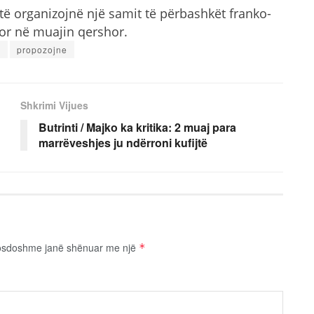
ë organizojnë një samit të përbashkët franko-
or në muajin qershor.
m
propozojne
Shkrimi Vijues
Butrinti / Majko ka kritika: 2 muaj para
marrëveshjes ju ndërroni kufijtë
osdoshme janë shënuar me një
*