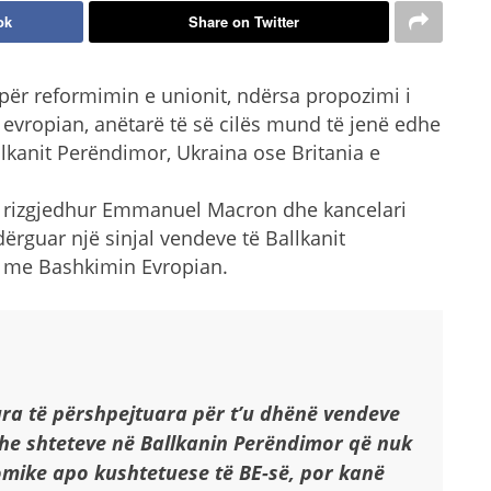
ok
Share on Twitter
ër reformimin e unionit, ndërsa propozimi i
i evropian, anëtarë të së cilës mund të jenë edhe
allkanit Perëndimor, Ukraina ose Britania e
i i rizgjedhur Emmanuel Macron dhe kancelari
ërguar një sinjal vendeve të Ballkanit
ë me Bashkimin Evropian.
ra të përshpejtuara për t’u dhënë vendeve
dhe shteteve në Ballkanin Perëndimor që nuk
mike apo kushtetuese të BE-së, por kanë