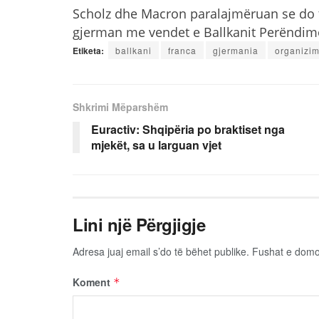
Scholz dhe Macron paralajmëruan se do t
gjerman me vendet e Ballkanit Perëndim
Etiketa:
ballkani
franca
gjermania
organizi
Shkrimi Mëparshëm
Euractiv: Shqipëria po braktiset nga
mjekët, sa u larguan vjet
Lini një Përgjigje
Adresa juaj email s’do të bëhet publike.
Fushat e dom
Koment
*