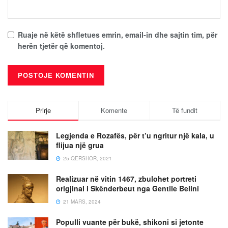
Ruaje në këtë shfletues emrin, email-in dhe sajtin tim, për
herën tjetër që komentoj.
Prirje
Komente
Të fundit
Legjenda e Rozafës, për t’u ngritur një kala, u
flijua një grua
25 QERSHOR, 2021
Realizuar në vitin 1467, zbulohet portreti
origjinal i Skënderbeut nga Gentile Belini
21 MARS, 2024
Populli vuante për bukë, shikoni si jetonte