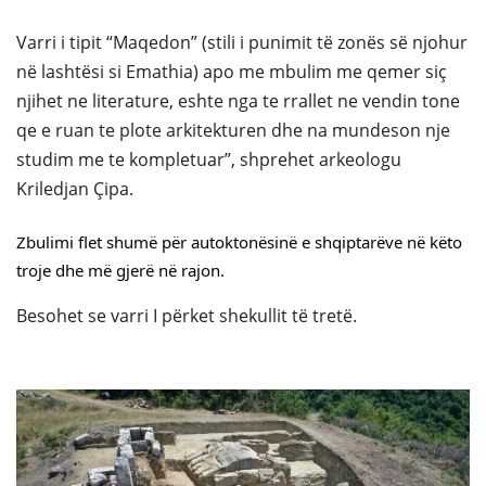
Varri i tipit “Maqedon” (stili i punimit të zonës së njohur
në lashtësi si Emathia) apo me mbulim me qemer siç
njihet ne literature, eshte nga te rrallet ne vendin tone
qe e ruan te plote arkitekturen dhe na mundeson nje
studim me te kompletuar”, shprehet arkeologu
Kriledjan Çipa.
Zbulimi flet shumë për autoktonësinë e shqiptarëve në këto 
troje dhe më gjerë në rajon.
Besohet se varri I përket shekullit të tretë.