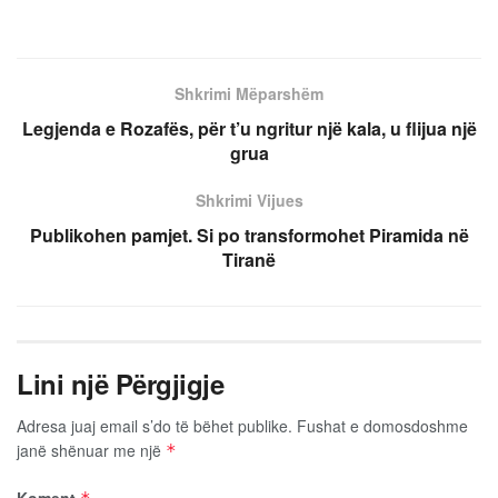
Shkrimi Mëparshëm
Legjenda e Rozafës, për t’u ngritur një kala, u flijua një
grua
Shkrimi Vijues
Publikohen pamjet. Si po transformohet Piramida në
Tiranë
Lini një Përgjigje
Adresa juaj email s’do të bëhet publike.
Fushat e domosdoshme
janë shënuar me një
*