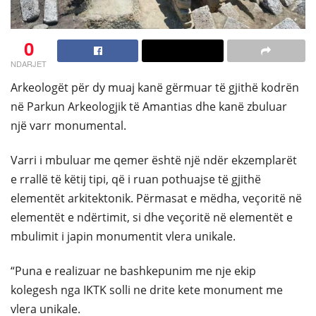
0
NDARJET
Arkeologët për dy muaj kanë gërmuar të gjithë kodrën
në Parkun Arkeologjik të Amantias dhe kanë zbuluar
një varr monumental.
Varri i mbuluar me qemer është një ndër ekzemplarët
e rrallë të këtij tipi, që i ruan pothuajse të gjithë
elementët arkitektonik. Përmasat e mëdha, veçoritë në
elementët e ndërtimit, si dhe veçoritë në elementët e
mbulimit i japin monumentit vlera unikale.
“Puna e realizuar ne bashkepunim me nje ekip
kolegesh nga IKTK solli ne drite kete monument me
vlera unikale.