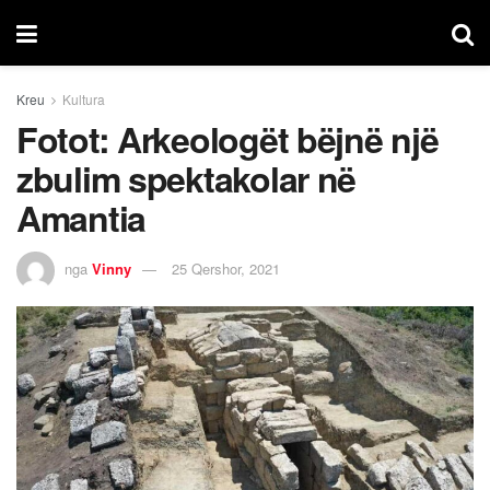
Kreu
Kultura
Fotot: Arkeologët bëjnë një
zbulim spektakolar në
Amantia
nga
Vinny
25 Qershor, 2021