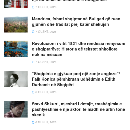
7 GUSHT, 2026
Mandrica, fshati shqiptar në Bullgari që ruan
gjuhën dhe traditat prej katër shekujsh
7 GUSHT, 2026
Revolucioni i vitit 1821 dhe rëndësia rrënjësore
e shqiptarëve: Historia që tekstet shkollore
nuk na mësuan
7 GUSHT, 2026
“Shqipëria e gjykuar prej një zonje angleze”/
Faik Konica përshkruan udhëtimin e Edith
Durhamit në Shqipëri
6 GUSHT, 2026
Stavri Shkurti, mjeshtri i detajit, trashëgimia e
pashlyeshme e një aktori të madh në artin tonë
skenik
6 GUSHT, 2026