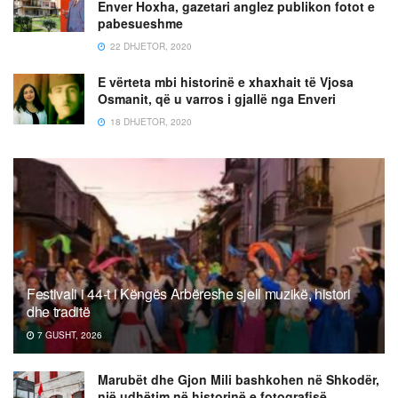
Enver Hoxha, gazetari anglez publikon fotot e
pabesueshme
22 DHJETOR, 2020
E vërteta mbi historinë e xhaxhait të Vjosa
Osmanit, që u varros i gjallë nga Enveri
18 DHJETOR, 2020
Festivali i 44-t i Këngës Arbëreshe sjell muzikë, histori
dhe traditë
7 GUSHT, 2026
Marubët dhe Gjon Mili bashkohen në Shkodër,
një udhëtim në historinë e fotografisë