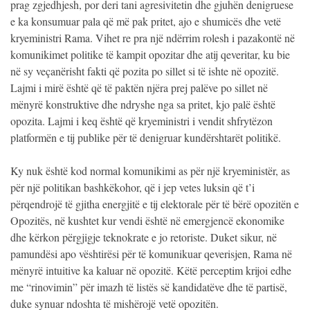
prag zgjedhjesh, por deri tani agresivitetin dhe gjuhën denigruese
e ka konsumuar pala që më pak pritet, ajo e shumicës dhe vetë
kryeministri Rama. Vihet re pra një ndërrim rolesh i pazakontë në
komunikimet politike të kampit opozitar dhe atij qeveritar, ku bie
në sy veçanërisht fakti që pozita po sillet si të ishte në opozitë.
Lajmi i mirë është që të paktën njëra prej palëve po sillet në
mënyrë konstruktive dhe ndryshe nga sa pritet, kjo palë është
opozita. Lajmi i keq është që kryeministri i vendit shfrytëzon
platformën e tij publike për të denigruar kundërshtarët politikë.
Ky nuk është kod normal komunikimi as për një kryeministër, as
për një politikan bashkëkohor, që i jep vetes luksin që t’i
përqendrojë të gjitha energjitë e tij elektorale për të bërë opozitën e
Opozitës, në kushtet kur vendi është në emergjencë ekonomike
dhe kërkon përgjigje teknokrate e jo retoriste. Duket sikur, në
pamundësi apo vështirësi për të komunikuar qeverisjen, Rama në
mënyrë intuitive ka kaluar në opozitë. Këtë perceptim krijoi edhe
me “rinovimin” për imazh të listës së kandidatëve dhe të partisë,
duke synuar ndoshta të mishërojë vetë opozitën.