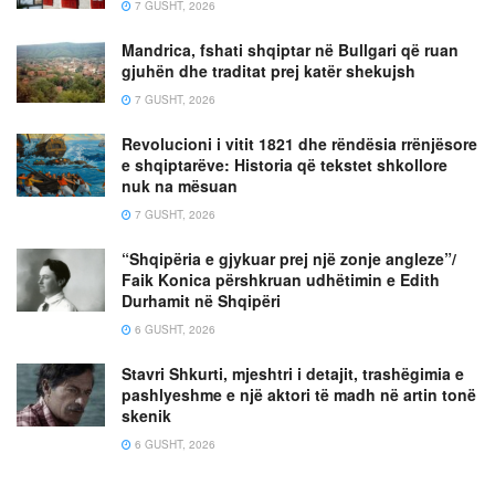
7 GUSHT, 2026
Mandrica, fshati shqiptar në Bullgari që ruan
gjuhën dhe traditat prej katër shekujsh
7 GUSHT, 2026
Revolucioni i vitit 1821 dhe rëndësia rrënjësore
e shqiptarëve: Historia që tekstet shkollore
nuk na mësuan
7 GUSHT, 2026
“Shqipëria e gjykuar prej një zonje angleze”/
Faik Konica përshkruan udhëtimin e Edith
Durhamit në Shqipëri
6 GUSHT, 2026
Stavri Shkurti, mjeshtri i detajit, trashëgimia e
pashlyeshme e një aktori të madh në artin tonë
skenik
6 GUSHT, 2026