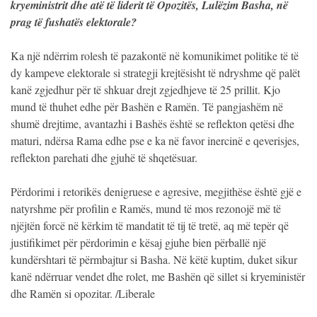
kryeministrit dhe atë të liderit të Opozitës, Lulëzim Basha, në
prag të fushatës elektorale?
Ka një ndërrim rolesh të pazakontë në komunikimet politike të të
dy kampeve elektorale si strategji krejtësisht të ndryshme që palët
kanë zgjedhur për të shkuar drejt zgjedhjeve të 25 prillit. Kjo
mund të thuhet edhe për Bashën e Ramën. Të pangjashëm në
shumë drejtime, avantazhi i Bashës është se reflekton qetësi dhe
maturi, ndërsa Rama edhe pse e ka në favor inercinë e qeverisjes,
reflekton parehati dhe gjuhë të shqetësuar.
Përdorimi i retorikës denigruese e agresive, megjithëse është gjë e
natyrshme për profilin e Ramës, mund të mos rezonojë më të
njëjtën forcë në kërkim të mandatit të tij të tretë, aq më tepër që
justifikimet për përdorimin e kësaj gjuhe bien përballë një
kundërshtari të përmbajtur si Basha. Në këtë kuptim, duket sikur
kanë ndërruar vendet dhe rolet, me Bashën që sillet si kryeministër
dhe Ramën si opozitar. /Liberale