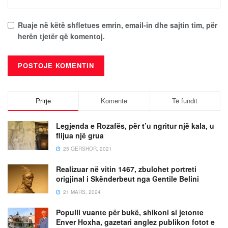
Ruaje në këtë shfletues emrin, email-in dhe sajtin tim, për
herën tjetër që komentoj.
Prirje
Komente
Të fundit
Legjenda e Rozafës, për t’u ngritur një kala, u
flijua një grua
25 QERSHOR, 2021
Realizuar në vitin 1467, zbulohet portreti
origjinal i Skënderbeut nga Gentile Belini
21 MARS, 2024
Populli vuante për bukë, shikoni si jetonte
Enver Hoxha, gazetari anglez publikon fotot e