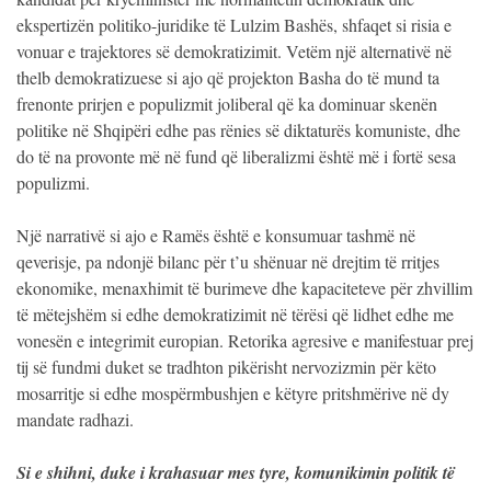
ekspertizën politiko-juridike të Lulzim Bashës, shfaqet si risia e
vonuar e trajektores së demokratizimit. Vetëm një alternativë në
thelb demokratizuese si ajo që projekton Basha do të mund ta
frenonte prirjen e populizmit joliberal që ka dominuar skenën
politike në Shqipëri edhe pas rënies së diktaturës komuniste, dhe
do të na provonte më në fund që liberalizmi është më i fortë sesa
populizmi.
Një narrativë si ajo e Ramës është e konsumuar tashmë në
qeverisje, pa ndonjë bilanc për t’u shënuar në drejtim të rritjes
ekonomike, menaxhimit të burimeve dhe kapaciteteve për zhvillim
të mëtejshëm si edhe demokratizimit në tërësi që lidhet edhe me
vonesën e integrimit europian. Retorika agresive e manifestuar prej
tij së fundmi duket se tradhton pikërisht nervozizmin për këto
mosarritje si edhe mospërmbushjen e këtyre pritshmërive në dy
mandate radhazi.
Si e shihni, duke i krahasuar mes tyre, komunikimin politik të