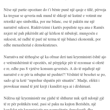
Nëse një partie opozitare do t’i bënte punë një qasje e tillë, përvoja
ka treguar se qeveria nuk mund të shkojë në kutinë e votimit me
retorikë apo simbolika, por me bilanc, ose të paktën me një
narrativë suksesi. Riaktivizimi i kartës populiste nga ana e Ramës
nxjerr në pah pikërisht atë që kërkon të mbulojë, mungesën e
suksesit, në radhë të parë në terma të një bilanci ekonomik, por
edhe menaxherial e demokratizues.
Narrativa më tërheqëse që ka ofruar deri tani kryeministri është ajo
e vetëmishërimit të opozitës, në përpjekje për të rezonuar si ofertë
e re, edhe pas 8 vjetëve konsum qeverisës. A do të mjaftojë një
narrativë e re për ta mbajtur në pushtet?! Vështirë të besohet se po,
sado që ta ketë “mprehur shpatën për situatën”. Madje, efekti i
provokuar mund të jetë krejt i kundërt nga ai i dëshiruari.
Ndërsa një kryeministër me gjuhë të shthurur nuk sjell ndonjë gjë
të re për politikën tonë, pasi së paku na kujton Berishën, një
kandidat për kryeministër me normalitetin demokratik dhe