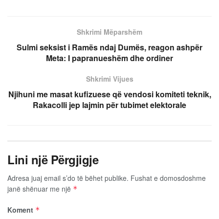
Shkrimi Mëparshëm
Sulmi seksist i Ramës ndaj Dumës, reagon ashpër
Meta: I papranueshëm dhe ordiner
Shkrimi Vijues
Njihuni me masat kufizuese që vendosi komiteti teknik,
Rakacolli jep lajmin për tubimet elektorale
Lini një Përgjigje
Adresa juaj email s’do të bëhet publike.
Fushat e domosdoshme
janë shënuar me një
*
Koment
*