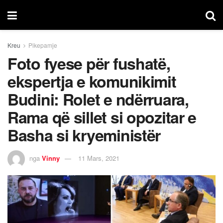
Kreu
Pikepamje
Foto fyese për fushatë,
ekspertja e komunikimit
Budini: Rolet e ndërruara,
Rama që sillet si opozitar e
Basha si kryeministër
nga
Vinny
11 Mars, 2021