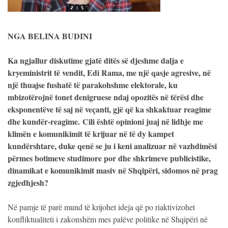
NGA BELINA BUDINI
Ka ngjallur diskutime gjatë ditës së djeshme dalja e
kryeministrit të vendit, Edi Rama, me një qasje agresive, në
një thuajse fushatë të parakohshme elektorale, ku
mbizotërojnë tonet denigruese ndaj opozitës në tërësi dhe
eksponentëve të saj në veçanti, gjë që ka shkaktuar reagime
dhe kundër-reagime.
Cili është opinioni juaj në lidhje me
klimën e komunikimit të krijuar në të dy kampet
kundërshtare, duke qenë se ju i keni analizuar në vazhdimësi
përmes botimeve studimore por dhe shkrimeve publicistike,
dinamikat e komunikimit masiv në Shqipëri, sidomos në prag
zgjedhjesh?
Në pamje të parë mund të krijohet ideja që po riaktivizohet
konfliktualiteti i zakonshëm mes palëve politike në Shqipëri në