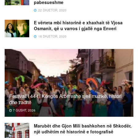
pabesueshme
22 DHJETOR, 2020
E vërteta mbi historinë e xhaxhait të Vjosa
Osmanit, që u varros i gjallë nga Enveri
18 DHJETOR, 2020
Festivali i 44-t i Këngës Arbëreshe sjell muzikë, histori
dhe traditë
7 GUSHT, 2026
Marubët dhe Gjon Mili bashkohen në Shkodër,
një udhëtim në historinë e fotografisë