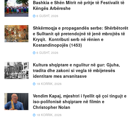
Bashkia e Shën Mitrit në pritje të Festivalit të
Këngës Arbëreshe
6 GUSHT, 2026
Shkërmoqja e propagandës serbe: Shërbëtorët
e Sulltanit që pretendojnë të jenë mbrojtës të
Kryqit. Kontributi serb në rënien e
Kostandinopojës (1453)
6 GUSHT, 2026
Kultura shqiptare e ngulitur në gur: Gjuha,
tradita dhe zakoni si vegla të mbijetesës
identitare mes arvanitasve
18 KORRIK, 2026
Vendim Kapaj, mjeshtri i fyellit që çoi tingujt e
iso-polifonisë shqiptare në filmin e
Christopher Nolan
18 KORRIK, 2026