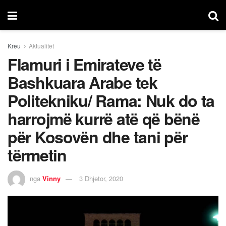
Kreu
Aktualitet
Flamuri i Emirateve të
Bashkuara Arabe tek
Politekniku/ Rama: Nuk do ta
harrojmë kurrë atë që bënë
për Kosovën dhe tani për
tërmetin
nga
Vinny
3 Dhjetor, 2020