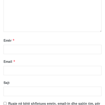
Emër
*
Email
*
Sajt
Ruaje në këtë shfletues emrin, email-in dhe sajtin tim, për