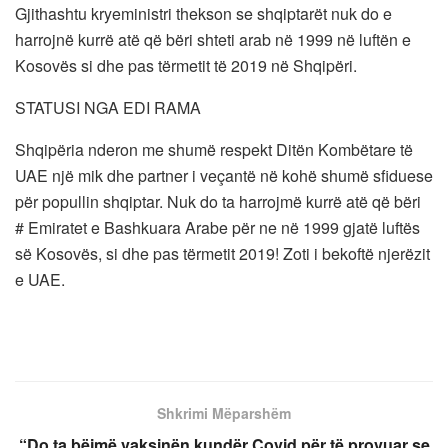
Gjithashtu kryeministri thekson se shqiptarët nuk do e
harrojnë kurrë atë që bëri shteti arab në 1999 në luftën e
Kosovës si dhe pas tërmetit të 2019 në Shqipëri.
STATUSI NGA EDI RAMA
Shqipëria nderon me shumë respekt Ditën Kombëtare të
UAE një mik dhe partner i veçantë në kohë shumë sfiduese
për popullin shqiptar. Nuk do ta harrojmë kurrë atë që bëri
# Emiratet e Bashkuara Arabe për ne në 1999 gjatë luftës
së Kosovës, si dhe pas tërmetit 2019! Zoti i bekoftë njerëzit
e UAE.
Shkrimi Mëparshëm
“Do ta bëjmë vaksinën kundër Covid për të provuar se