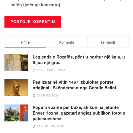
herën tjetër që komentoj.
Prirje
Komente
Të fundit
Legjenda e Rozafës, për t’u ngritur një kala, u
flijua një grua
25 QERSHOR, 2021
Realizuar në vitin 1467, zbulohet portreti
origjinal i Skënderbeut nga Gentile Belini
21 MARS, 2024
Populli vuante për bukë, shikoni si jetonte
Enver Hoxha, gazetari anglez publikon fotot e
pabesueshme
22 DHJETOR, 2020