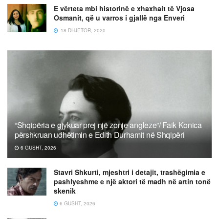
E vërteta mbi historinë e xhaxhait të Vjosa
Osmanit, që u varros i gjallë nga Enveri
18 DHJETOR, 2020
“Shqipëria e gjykuar prej një zonje angleze”/ Faik Konica
përshkruan udhëtimin e Edith Durhamit në Shqipëri
6 GUSHT, 2026
Stavri Shkurti, mjeshtri i detajit, trashëgimia e
pashlyeshme e një aktori të madh në artin tonë
skenik
6 GUSHT, 2026