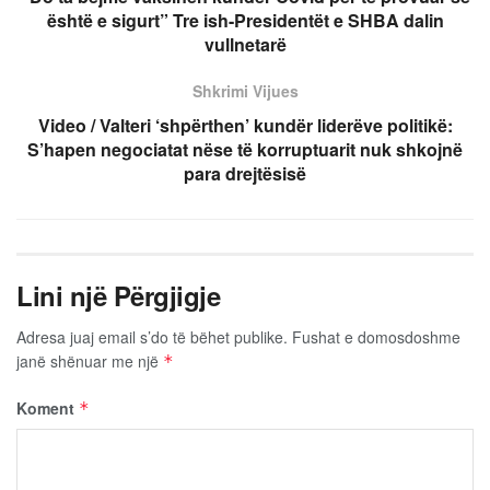
është e sigurt” Tre ish-Presidentët e SHBA dalin
vullnetarë
Shkrimi Vijues
Video / Valteri ‘shpërthen’ kundër liderëve politikë:
S’hapen negociatat nëse të korruptuarit nuk shkojnë
para drejtësisë
Lini një Përgjigje
Adresa juaj email s’do të bëhet publike.
Fushat e domosdoshme
janë shënuar me një
*
Koment
*