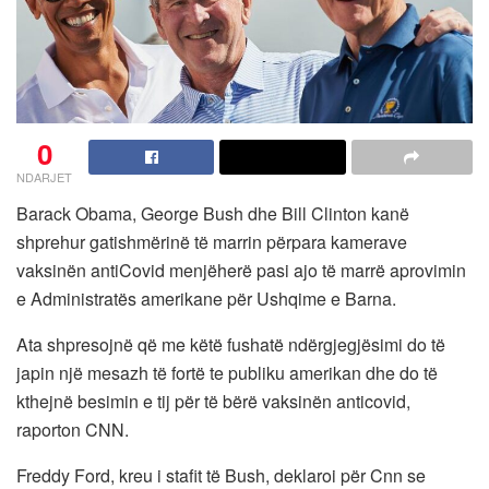
0
NDARJET
Barack Obama, George Bush dhe Bill Clinton kanë
shprehur gatishmërinë të marrin përpara kamerave
vaksinën antiCovid menjëherë pasi ajo të marrë aprovimin
e Administratës amerikane për Ushqime e Barna.
Ata shpresojnë që me këtë fushatë ndërgjegjësimi do të
japin një mesazh të fortë te publiku amerikan dhe do të
kthejnë besimin e tij për të bërë vaksinën anticovid,
raporton CNN.
Freddy Ford, kreu i stafit të Bush, deklaroi për Cnn se