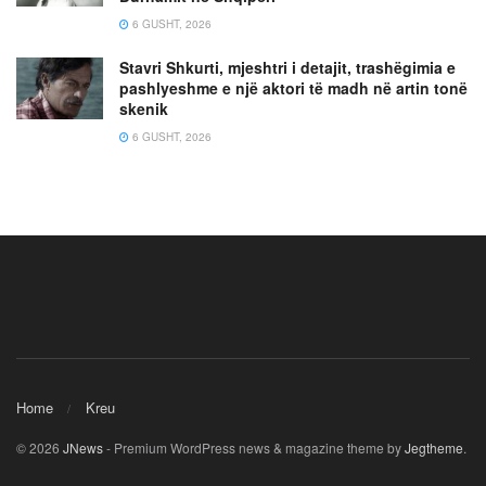
6 GUSHT, 2026
Stavri Shkurti, mjeshtri i detajit, trashëgimia e
pashlyeshme e një aktori të madh në artin tonë
skenik
6 GUSHT, 2026
Home
Kreu
© 2026
JNews
- Premium WordPress news & magazine theme by
Jegtheme
.