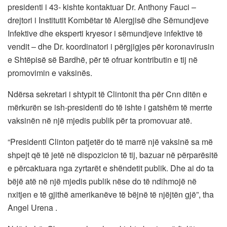
presidenti i 43- kishte kontaktuar Dr. Anthony Fauci –
drejtori i Institutit Kombëtar të Alergjisë dhe Sëmundjeve
Infektive dhe eksperti kryesor i sëmundjeve infektive të
vendit – dhe Dr. koordinatori i përgjigjes për koronavirusin
e Shtëpisë së Bardhë, për të ofruar kontributin e tij në
promovimin e vaksinës.
Ndërsa sekretari i shtypit të Clintonit tha për Cnn ditën e
mërkurën se ish-presidenti do të ishte i gatshëm të merrte
vaksinën në një mjedis publik për ta promovuar atë.
“Presidenti Clinton patjetër do të marrë një vaksinë sa më
shpejt që të jetë në dispozicion të tij, bazuar në përparësitë
e përcaktuara nga zyrtarët e shëndetit publik. Dhe ai do ta
bëjë atë në një mjedis publik nëse do të ndihmojë në
nxitjen e të gjithë amerikanëve të bëjnë të njëjtën gjë”, tha
Angel Urena .