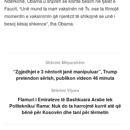
Ndërkohë, Obama u shpreh se kishte besim në fjalët e
Faucit, “Unë mund ta marr vaksinën në Tv, ose ta filmojë
momentin e vaksinimin që njerëzit të shikojnë se unë i
besoj kësaj shkence”, tha Obama.
Shkrimi Mëparshëm
“Zgjedhjet e 3 nëntorit janë manipuluar”, Trump
pretendon sërish, publikon videon 46 minuta
Shkrimi Vijues
Flamuri i Emirateve të Bashkuara Arabe tek
Politekniku/ Rama: Nuk do ta harrojmë kurrë atë që
bënë për Kosovën dhe tani për tërmetin