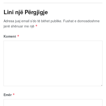
Lini një Përgjigje
Adresa juaj email s’do të bëhet publike.
Fushat e domosdoshme
janë shënuar me një
*
Koment
*
Emër
*