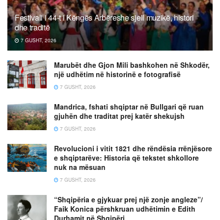
Festivali i 44-t i Këngës Arbëreshe sjell muzikë, histori
dhe traditë
7 GUSHT, 2026
Marubët dhe Gjon Mili bashkohen në Shkodër,
një udhëtim në historinë e fotografisë
7 GUSHT, 2026
Mandrica, fshati shqiptar në Bullgari që ruan
gjuhën dhe traditat prej katër shekujsh
7 GUSHT, 2026
Revolucioni i vitit 1821 dhe rëndësia rrënjësore
e shqiptarëve: Historia që tekstet shkollore
nuk na mësuan
7 GUSHT, 2026
“Shqipëria e gjykuar prej një zonje angleze”/
Faik Konica përshkruan udhëtimin e Edith
Durhamit në Shqipëri