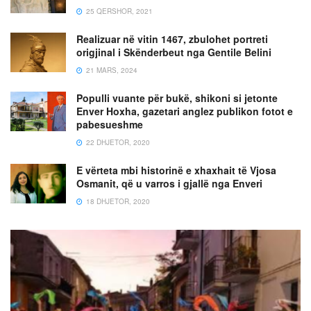
25 QERSHOR, 2021
Realizuar në vitin 1467, zbulohet portreti
origjinal i Skënderbeut nga Gentile Belini
21 MARS, 2024
Populli vuante për bukë, shikoni si jetonte
Enver Hoxha, gazetari anglez publikon fotot e
pabesueshme
22 DHJETOR, 2020
E vërteta mbi historinë e xhaxhait të Vjosa
Osmanit, që u varros i gjallë nga Enveri
18 DHJETOR, 2020