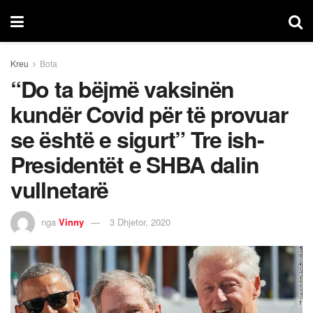
Kreu
Bota
“Do ta bëjmë vaksinën
kundër Covid për të provuar
se është e sigurt” Tre ish-
Presidentët e SHBA dalin
vullnetarë
nga
Vinny
3 Dhjetor, 2020