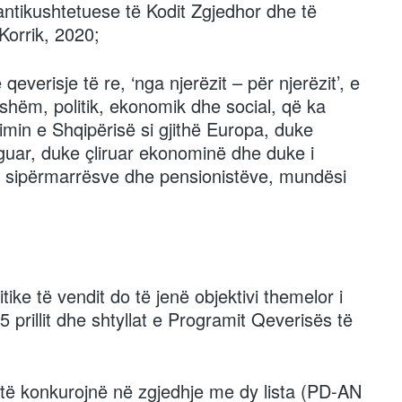
antikushtetuese të Kodit Zgjedhor dhe të
Korrik, 2020;
everisje të re, ‘nga njerëzit – për njerëzit’, e
kajshëm, politik, ekonomik dhe social, që ka
timin e Shqipërisë si gjithë Europa, duke
guar, duke çliruar ekonominë dhe duke i
ve, sipërmarrësve dhe pensionistëve, mundësi
tike të vendit do të jenë objektivi themelor i
 prillit dhe shtyllat e Programit Qeverisës të
të konkurojnë në zgjedhje me dy lista (PD-AN