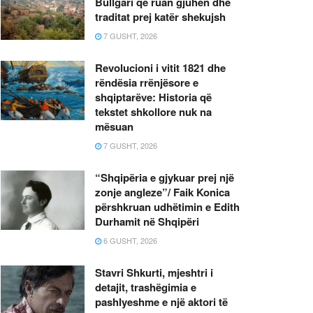
Bullgari që ruan gjuhën dhe
traditat prej katër shekujsh
7 GUSHT, 2026
Revolucioni i vitit 1821 dhe
rëndësia rrënjësore e
shqiptarëve: Historia që
tekstet shkollore nuk na
mësuan
7 GUSHT, 2026
“Shqipëria e gjykuar prej një
zonje angleze”/ Faik Konica
përshkruan udhëtimin e Edith
Durhamit në Shqipëri
6 GUSHT, 2026
Stavri Shkurti, mjeshtri i
detajit, trashëgimia e
pashlyeshme e një aktori të