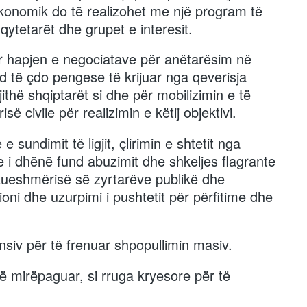
ekonomik do të realizohet me një program të
qytetarët dhe grupet e interesit.
r hapjen e negociatave për anëtarësim në
 të çdo pengese të krijuar nga qeverisja
jithë shqiptarët si dhe për mobilizimin e të
së civile për realizimin e këtij objektivi.
e sundimit të ligjit, çlirimin e shtetit nga
ke i dhënë fund abuzimit dhe shkeljes flagrante
kueshmërisë së zyrtarëve publikë dhe
ni dhe uzurpimi i pushtetit për përfitime dhe
ensiv për të frenuar shpopullimin masiv.
t të mirëpaguar, si rruga kryesore për të