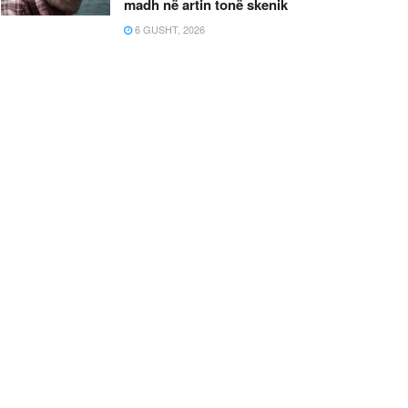
madh në artin tonë skenik
6 GUSHT, 2026