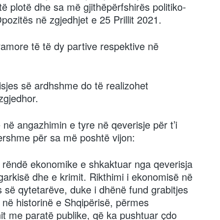
të plotë dhe sa më gjithëpërfshirës politiko-
pozitës në zgjedhjet e 25 Prillit 2021.
ramore të të dy partive respektive në
risjes së ardhshme do të realizohet
 zgjedhor.
në angazhimin e tyre në qeverisje për t’i
hershme për sa më poshtë vijon:
e rëndë ekonomike e shkaktuar nga qeverisja
garkisë dhe e krimit. Rikthimi i ekonomisë në
 së qytetarëve, duke i dhënë fund grabitjes
në historinë e Shqipërisë, përmes
it me paratë publike, që ka pushtuar çdo