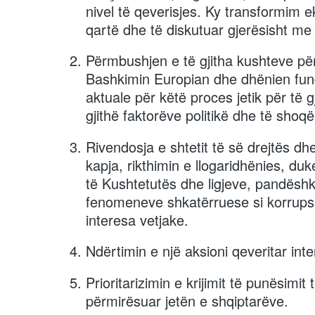
nivel të qeverisjes. Ky transformim 
qartë dhe të diskutuar gjerësisht me 
Përmbushjen e të gjitha kushteve pë
Bashkimin Europian dhe dhënien fund
aktuale për këtë proces jetik për të g
gjithë faktorëve politikë dhe të shoqëri
Rivendosja e shtetit të së drejtës dhe 
kapja, rikthimin e llogaridhënies, du
të Kushtetutës dhe ligjeve, pandësh
fenomeneve shkatërruese si korrupsio
interesa vetjake.
Ndërtimin e një aksioni qeveritar int
Prioritarizimin e krijimit të punësimi
përmirësuar jetën e shqiptarëve.