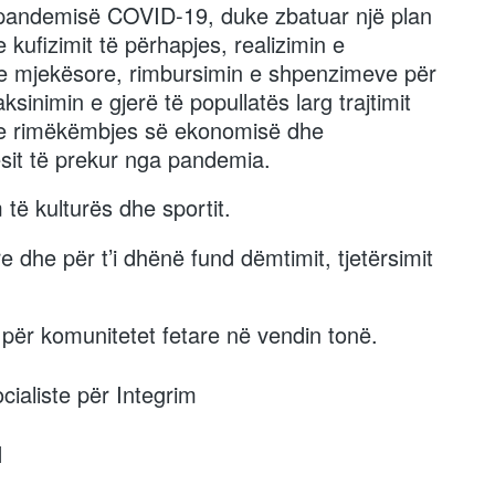
të pandemisë COVID-19, duke zbatuar një plan
je kufizimit të përhapjes, realizimin e
ve mjekësore, rimbursimin e shpenzimeve për
sinimin e gjerë të popullatës larg trajtimit
in e rimëkëmbjes së ekonomisë dhe
sit të prekur nga pandemia.
 të kulturës dhe sportit.
e dhe për t’i dhënë fund dëmtimit, tjetërsimit
 për komunitetet fetare në vendin tonë.
cialiste për Integrim
I