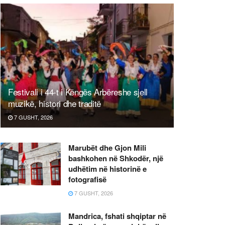
Festivali i 44-t i Këngës Arbëreshe sjell
muzikë, histori dhe traditë
7 GUSHT, 2026
Marubët dhe Gjon Mili
bashkohen në Shkodër, një
udhëtim në historinë e
fotografisë
7 GUSHT, 2026
Mandrica, fshati shqiptar në