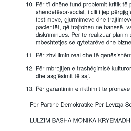
Për t’i dhënë fund problemit kritik 
shëndetësor-social, i cili i jep përgjig
testimeve, gjurmimeve dhe trajtime
pacientët, që trajtohen në banesë, vak
diskriminues. Për të realizuar plan
mbështetjes së qytetarëve dhe bizne
Për zhvillimin real dhe të qenësishëm
Për mbrojtjen e trashëgimisë kulturor
dhe asgjësimit të saj.
Për garantimin e rikthimit të pronave
Për Partinë Demokratike Për Lëvizja So
LULZIM BASHA MONIKA KRYEMADH