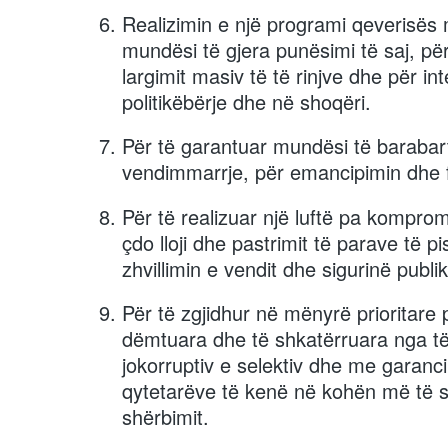
Realizimin e një programi qeverisës m
mundësi të gjera punësimi të saj, për
largimit masiv të të rinjve dhe për i
politikëbërje dhe në shoqëri.
Për të garantuar mundësi të barabar
vendimmarrje, për emancipimin dhe fu
Për të realizuar një luftë pa komprom
çdo lloji dhe pastrimit të parave të 
zhvillimin e vendit dhe sigurinë publi
Për të zgjidhur në mënyrë prioritare 
dëmtuara dhe të shkatërruara nga të
jokorruptiv e selektiv dhe me garanc
qytetarëve të kenë në kohën më të s
shërbimit.