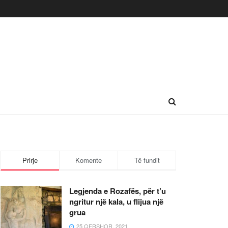
Prirje
Komente
Të fundit
Legjenda e Rozafës, për t’u
ngritur një kala, u flijua një
grua
25 QERSHOR, 2021