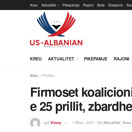
Kreu
Aktualitet
Pikepamje
Rajoni
Bota
Diaspora
Soc
KREU
AKTUALITET
PIKEPAMJE
RAJONI
Kreu
Politika
Firmoset koalicion
e 25 prillit, zbardh
nga
Vinny
1 Mars, 2021
Në
Aktualitet
,
Kreu