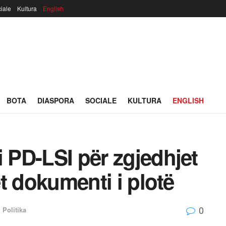
iale
Kultura
English
BOTA
DIASPORA
SOCIALE
KULTURA
ENGLISH
i PD-LSI për zgjedhjet
et dokumenti i plotë
0
,
Politika