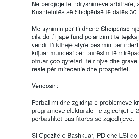
Në përgjigje të ndryshimeve arbitrare, 
Kushtetutës së Shqipërisë të datës 30 
Me synimin për t’i dhënë Shqipërisë një q
cila do t’i japë fund polarizimit të tejs
vendi, t’i kthejë atyre besimin për ndër
krijuar mundësi për punësim të mirëpa
ofruar çdo qytetari, të rinjve dhe gra
reale për mirëqenie dhe prosperitet.
Vendosin:
Përballimi dhe zgjidhja e problemeve kri
programeve elektorale në zgjedhjet e 25
përbashkët pas fitores së zgjedhjeve.
Si Opozitë e Bashkuar, PD dhe LSI do 