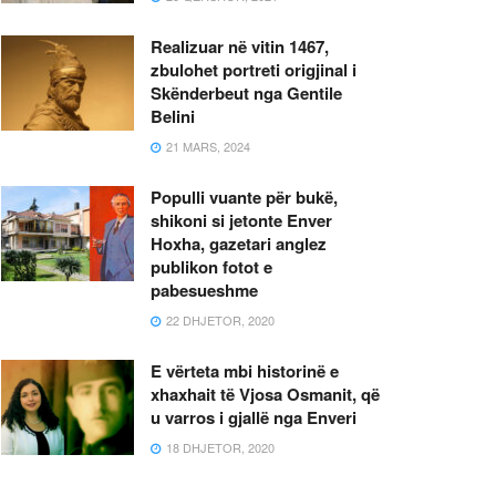
Realizuar në vitin 1467,
zbulohet portreti origjinal i
Skënderbeut nga Gentile
Belini
21 MARS, 2024
Populli vuante për bukë,
shikoni si jetonte Enver
Hoxha, gazetari anglez
publikon fotot e
pabesueshme
22 DHJETOR, 2020
E vërteta mbi historinë e
xhaxhait të Vjosa Osmanit, që
u varros i gjallë nga Enveri
18 DHJETOR, 2020