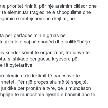
e prioritet rininë, për një arsimim cilësor dhe
 të eleminuar tragjedinë e shpopullimit dhe
ntegrimin e mëtejshëm në drejtim, në
ta për përfaqësimin e gruas në
qizimin e saj në shoqëri dhe politikëbërje.
is kundër krimit të organizuar, trafiqeve të
pista, si shkaqe penguese kryesore për
ke të qytetarëve.
problemin e rindërtimit të banesave të
rmetet. Për një proçes shumë të shpejtë,
i juridike për pronën e tyre, që u mundëson
hpejtë të mundshme njësitë e banimit apo të