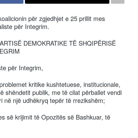
licionin për zgjedhjet e 25 prillit mes
liste për Integrim.
PARTISË DEMOKRATIKE TË SHQIPËRISË
TEGRIM
te për Integrim,
roblemet kritike kushtetuese, institucionale,
ë shëndetit publik, me të cilat përballet vendi
i në një udhëkryq tepër të rrezikshëm;
s së krijimit të Opozitës së Bashkuar, të