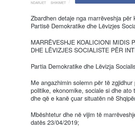
NDARJET
SHIKIMET
Zbardhen detaje nga marrëveshja për koa
Partisë Demokratike dhe Lëvizjes Socia
MARRËVESHJE KOALICIONI MIDIS 
DHE LËVIZJES SOCIALISTE PËR IN
Partia Demokratike dhe Lëvizja Socialis
Me angazhimin solemn për të zgjidhur p
politike, ekonomike, sociale si dhe ato t
dhe që e kanë çuar situatën në Shqipër
Mbështetur dhe në vijim të marrëveshje
datës 23/04/2019;