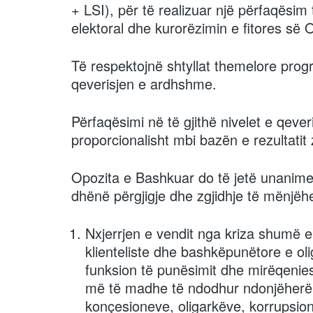
+ LSI), për të realizuar një përfaqësim 
elektoral dhe kurorëzimin e fitores së O
Të respektojnë shtyllat themelore prog
qeverisjen e ardhshme.
Përfaqësimi në të gjithë nivelet e qeve
proporcionalisht mbi bazën e rezultatit
Opozita e Bashkuar do të jetë unanime 
dhënë përgjigje dhe zgjidhje të mënjë
Nxjerrjen e vendit nga kriza shumë 
klienteliste dhe bashkëpunëtore e oli
funksion të punësimit dhe mirëqenies
më të madhe të ndodhur ndonjëherë 
konçesioneve, oligarkëve, korrupsion