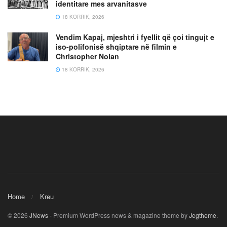
identitare mes arvanitasve
18 KORRIK, 2026
Vendim Kapaj, mjeshtri i fyellit që çoi tingujt e
iso-polifonisë shqiptare në filmin e
Christopher Nolan
18 KORRIK, 2026
Home
Kreu
© 2026
JNews
- Premium WordPress news & magazine theme by
Jegtheme
.