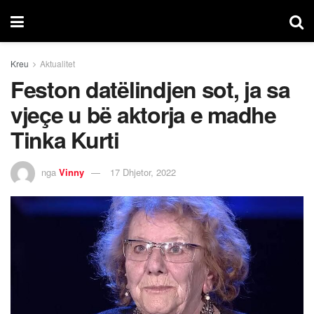
Kreu
Aktualitet
Feston datëlindjen sot, ja sa
vjeçe u bë aktorja e madhe
Tinka Kurti
nga
Vinny
17 Dhjetor, 2022