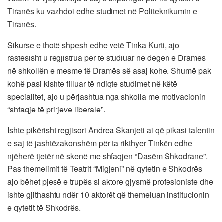
Tiranës ku vazhdoi edhe studimet në Politeknikumin e
Tiranës.
Sikurse e thotë shpesh edhe vetë Tinka Kurti, ajo
rastësisht u regjistrua për të studiuar në degën e Dramës
në shkollën e mesme të Dramës së asaj kohe. Shumë pak
kohë pasi kishte filluar të ndiqte studimet në këtë
specialitet, ajo u përjashtua nga shkolla me motivacionin
“shfaqje të prirjeve liberale”.
Ishte pikërisht regjisori Andrea Skanjeti ai që pikasi talentin
e saj të jashtëzakonshëm për ta rikthyer Tinkën edhe
njëherë tjetër në skenë me shfaqjen “Dasëm Shkodrane”.
Pas themelimit të Teatrit “Migjeni” në qytetin e Shkodrës
ajo bëhet pjesë e trupës si aktore gjysmë profesioniste dhe
ishte gjithashtu ndër 10 aktorët që themeluan institucionin
e qytetit të Shkodrës.