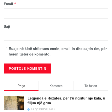
Email
*
Sajt
Ruaje në këtë shfletues emrin, email-in dhe sajtin tim, për
herën tjetër që komentoj.
Prirje
Komente
Të fundit
Legjenda e Rozafës, për t’u ngritur një kala, u
flijua një grua
25 QERSHOR, 2021