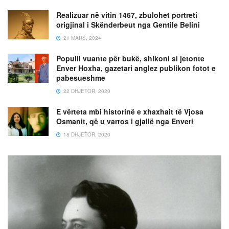
Realizuar në vitin 1467, zbulohet portreti
origjinal i Skënderbeut nga Gentile Belini
21 MARS, 2024
Populli vuante për bukë, shikoni si jetonte
Enver Hoxha, gazetari anglez publikon fotot e
pabesueshme
22 DHJETOR, 2020
E vërteta mbi historinë e xhaxhait të Vjosa
Osmanit, që u varros i gjallë nga Enveri
18 DHJETOR, 2020