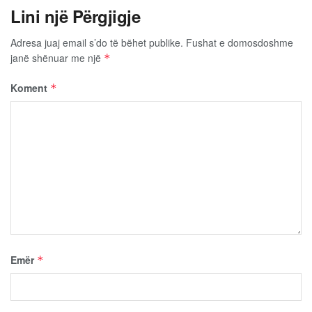
Lini një Përgjigje
Adresa juaj email s’do të bëhet publike.
Fushat e domosdoshme
janë shënuar me një
*
Koment
*
Emër
*