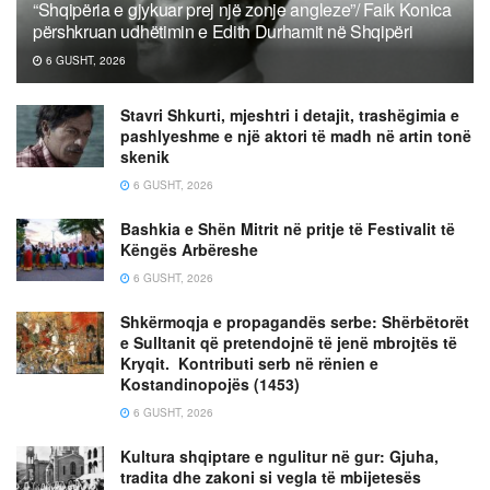
“Shqipëria e gjykuar prej një zonje angleze”/ Faik Konica
përshkruan udhëtimin e Edith Durhamit në Shqipëri
6 GUSHT, 2026
Stavri Shkurti, mjeshtri i detajit, trashëgimia e
pashlyeshme e një aktori të madh në artin tonë
skenik
6 GUSHT, 2026
Bashkia e Shën Mitrit në pritje të Festivalit të
Këngës Arbëreshe
6 GUSHT, 2026
Shkërmoqja e propagandës serbe: Shërbëtorët
e Sulltanit që pretendojnë të jenë mbrojtës të
Kryqit. Kontributi serb në rënien e
Kostandinopojës (1453)
6 GUSHT, 2026
Kultura shqiptare e ngulitur në gur: Gjuha,
tradita dhe zakoni si vegla të mbijetesës