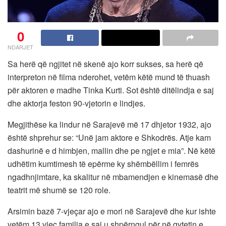
0
NDARJET
Sa herë që ngjitet në skenë ajo korr sukses, sa herë që
interpreton në filma nderohet, vetëm këtë mund të thuash
për aktoren e madhe Tinka Kurti. Sot është ditëlindja e saj
dhe aktorja feston 90-vjetorin e lindjes.
Megjithëse ka lindur në Sarajevë më 17 dhjetor 1932, ajo
është shprehur se: “Unë jam aktore e Shkodrës. Atje kam
dashurinë e d himbjen, mallin dhe pe ngjet e mia”. Në këtë
udhëtim kumtimesh të epërme ky shëmbëllim i femrës
ngadhnjimtare, ka skalitur në mbamendjen e kinemasë dhe
teatrit më shumë se 120 role.
Arsimin bazë 7-vjeçar ajo e mori në Sarajevë dhe kur ishte
vetëm 13 vjeç familja e saj u shpërngul për në qytetin e