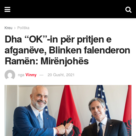
Kreu
Politika
Dha “OK”-in për pritjen e
afganëve, Blinken falenderon
Ramën: Mirënjohës
nga
Vinny
20 Gusht, 2021