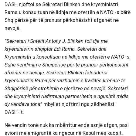
DASH njoftoi se Sekretari Blinken dhe kryeministri
Rama u konsultuan në lidhje me ofertën e NATO -s bërë
Shqipërisë për të pranuar përkohësisht afganët në
nevojë.
“Sekretari i Shtetit Antony J. Blinken foli dje me
kryeministrin shqiptar Edi Rama. Sekretari dhe
Kryeministri u konsultuan në lidhje me ofertën e NATO -s,
Sdhe vendimin e Shqipërisë për të pranuar përkohësisht
afganët në nevojë. Sekretari Blinken falënderoi
kryeministrin Rama për vazhdimin e traditës krenare të
Shqipërisë për strehimin e njerëzve në nevojë. Sekretari
dhe kryeministri riafirmuan partneritetin e ngushtë midis
dy vendeve tona
” mbyllet njoftimi nga zëdhënësi i
DASH-it.
Në vendin tonë nuk ka mbërritur ende asnjë afgan, pasi
avioni me emigrantë ka ngecur në Kabul mes kaosit.