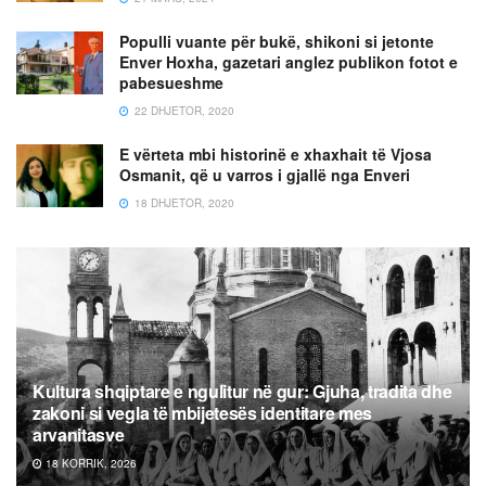
Populli vuante për bukë, shikoni si jetonte
Enver Hoxha, gazetari anglez publikon fotot e
pabesueshme
22 DHJETOR, 2020
E vërteta mbi historinë e xhaxhait të Vjosa
Osmanit, që u varros i gjallë nga Enveri
18 DHJETOR, 2020
Kultura shqiptare e ngulitur në gur: Gjuha, tradita dhe
zakoni si vegla të mbijetesës identitare mes
arvanitasve
18 KORRIK, 2026