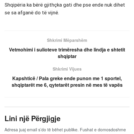
Shqipëria ka bërë gjithçka gati dhe pse ende nuk dihet
se sa afganë do të vijnë.
Shkrimi Mëparshëm
Vetmohimi i sulioteve trimëresha dhe lindja e shtetit
shqiptar
Shkrimi Vijues
Kapshticë / Pala greke ende punon me 1 sportel,
shqiptarët me 6, qytetarët presin në mes të vapës
Lini një Përgjigje
Adresa juaj email s’do të bëhet publike.
Fushat e domosdoshme