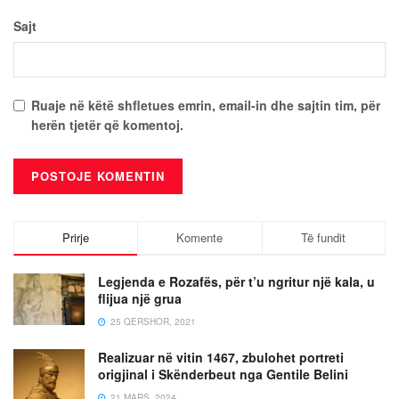
Sajt
Ruaje në këtë shfletues emrin, email-in dhe sajtin tim, për
herën tjetër që komentoj.
Prirje
Komente
Të fundit
Legjenda e Rozafës, për t’u ngritur një kala, u
flijua një grua
25 QERSHOR, 2021
Realizuar në vitin 1467, zbulohet portreti
origjinal i Skënderbeut nga Gentile Belini
21 MARS, 2024