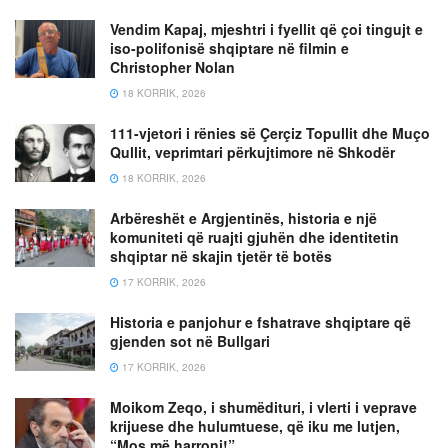
Vendim Kapaj, mjeshtri i fyellit që çoi tingujt e
iso-polifonisë shqiptare në filmin e
Christopher Nolan
18 KORRIK, 2026
111-vjetori i rënies së Çerçiz Topullit dhe Muço
Qullit, veprimtari përkujtimore në Shkodër
18 KORRIK, 2026
Arbëreshët e Argjentinës, historia e një
komuniteti që ruajti gjuhën dhe identitetin
shqiptar në skajin tjetër të botës
17 KORRIK, 2026
Historia e panjohur e fshatrave shqiptare që
gjenden sot në Bullgari
17 KORRIK, 2026
Moikom Zeqo, i shumëdituri, i vlerti i veprave
krijuese dhe hulumtuese, që iku me lutjen,
“Mos më harroni!”