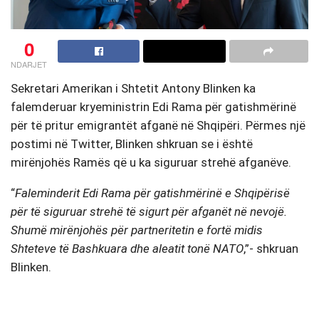
0
NDARJET
Sekretari Amerikan i Shtetit Antony Blinken ka
falemderuar kryeministrin Edi Rama për gatishmërinë
për të pritur emigrantët afganë në Shqipëri.
Përmes një
postimi në Twitter, Blinken shkruan se i është
mirënjohës Ramës që u ka siguruar strehë afganëve.
“
Faleminderit Edi Rama për gatishmërinë e Shqipërisë
për të siguruar strehë të sigurt për afganët në nevojë.
Shumë mirënjohës për partneritetin e fortë midis
Shteteve të Bashkuara dhe aleatit tonë NATO
,”- shkruan
Blinken.