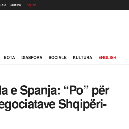
iale
Kultura
English
BOTA
DIASPORA
SOCIALE
KULTURA
ENGLISH
a e Spanja: “Po” për
negociatave Shqipëri-