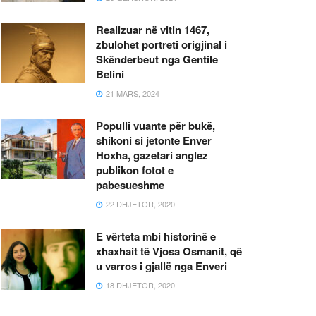
Realizuar në vitin 1467,
zbulohet portreti origjinal i
Skënderbeut nga Gentile
Belini
21 MARS, 2024
Populli vuante për bukë,
shikoni si jetonte Enver
Hoxha, gazetari anglez
publikon fotot e
pabesueshme
22 DHJETOR, 2020
E vërteta mbi historinë e
xhaxhait të Vjosa Osmanit, që
u varros i gjallë nga Enveri
18 DHJETOR, 2020