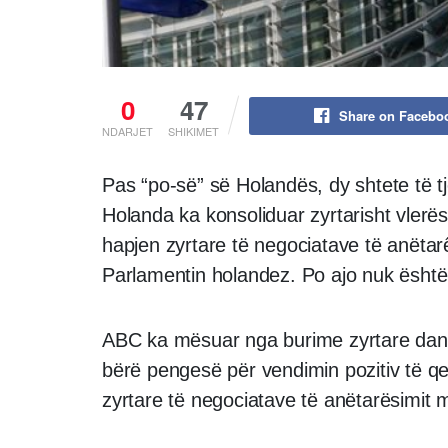
0
47
Share on Facebo
NDARJET
SHIKIMET
Pas “po-së” së Holandës, dy shtete të t
Holanda ka konsoliduar zyrtarisht vlerë
hapjen zyrtare të negociatave të anëta
Parlamentin holandez. Po ajo nuk është
ABC ka mësuar nga burime zyrtare dan
bërë pengesë për vendimin pozitiv të q
zyrtare të negociatave të anëtarësimit 