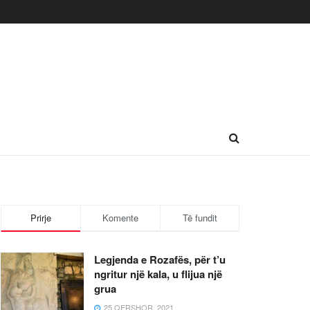
Prirje
Komente
Të fundit
Legjenda e Rozafës, për t’u
ngritur një kala, u flijua një
grua
25 QERSHOR, 2021