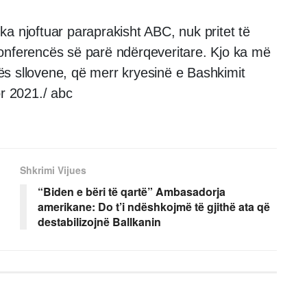
e ka njoftuar paraprakisht ABC, nuk pritet të
onferencës së parë ndërqeveritare. Kjo ka më
s sllovene, që merr kryesinë e Bashkimit
or 2021./ abc
Shkrimi Vijues
“Biden e bëri të qartë” Ambasadorja
amerikane: Do t’i ndëshkojmë të gjithë ata që
destabilizojnë Ballkanin