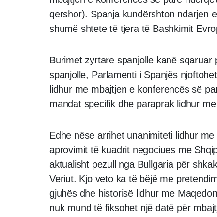
qershor). Spanja kundërshton ndarjen e
shumë shtete të tjera të Bashkimit Evro
Burimet zyrtare spanjolle kanë sqaruar
spanjolle, Parlamenti i Spanjës njoftohe
lidhur me mbajtjen e konferencës së pa
mandat specifik dhe paraprak lidhur me 
Edhe nëse arrihet unanimiteti lidhur me 
aprovimit të kuadrit negociues me Shq
aktualisht pezull nga Bullgaria për shk
Veriut. Kjo veto ka të bëjë me pretendim
gjuhës dhe historisë lidhur me Maqedoni
nuk mund të fiksohet një datë për mbaj