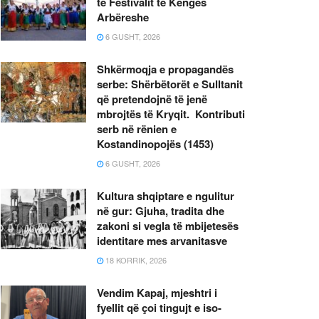
të Festivalit të Këngës
Arbëreshe
6 GUSHT, 2026
Shkërmoqja e propagandës
serbe: Shërbëtorët e Sulltanit
që pretendojnë të jenë
mbrojtës të Kryqit. Kontributi
serb në rënien e
Kostandinopojës (1453)
6 GUSHT, 2026
Kultura shqiptare e ngulitur
në gur: Gjuha, tradita dhe
zakoni si vegla të mbijetesës
identitare mes arvanitasve
18 KORRIK, 2026
Vendim Kapaj, mjeshtri i
fyellit që çoi tingujt e iso-