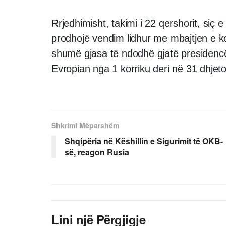
Rrjedhimisht, takimi i 22 qershorit, siç 
prodhojë vendim lidhur me mbajtjen e k
shumë gjasa të ndodhë gjatë presidencë
Evropian nga 1 korriku deri në 31 dhjet
Shkrimi Mëparshëm
Shqipëria në Këshillin e Sigurimit të OKB-
së, reagon Rusia
Lini një Përgjigje