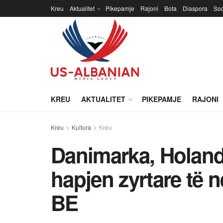
Kreu
Aktualitet
Pikepamje
Rajoni
Bota
Diaspora
Soc
KREU
AKTUALITET
PIKEPAMJE
RAJONI
Kreu
Kultura
Kreu
Danimarka, Holand
hapjen zyrtare të 
BE