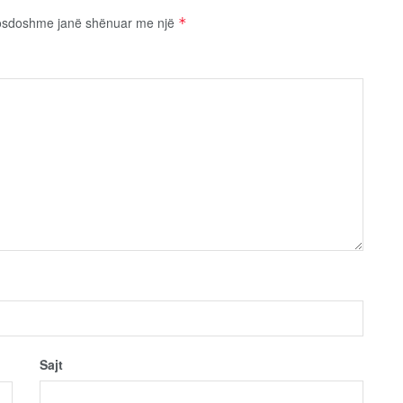
osdoshme janë shënuar me një
*
Sajt