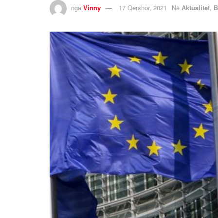
nga
Vinny
17 Qershor, 2021
Në
Aktualitet
,
B