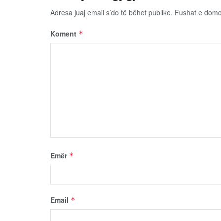
Adresa juaj email s’do të bëhet publike.
Fushat e dom
Koment
*
Emër
*
Email
*