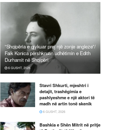
“Shqipëria e gjykuar prej një zonje angleze”/
Faik Konica përshkruan udhëtimin e Edith
Durhamit në Shqipëri
6 GUSHT, 2026
Stavri Shkurti, mjeshtri i
detajit, trashëgimia e
pashlyeshme e një aktori të
madh në artin tonë skenik
6 GUSHT, 2026
Bashkia e Shën Mitrit në pritje