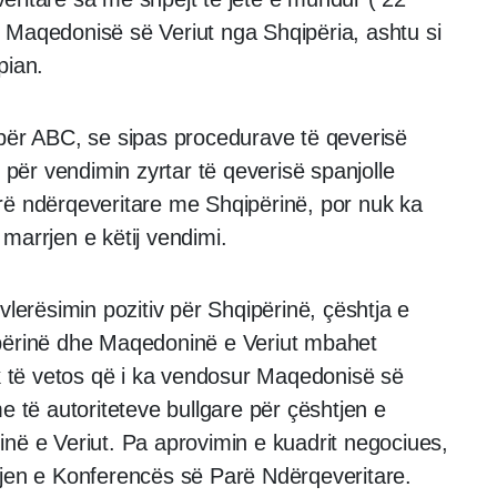
 Maqedonisë së Veriut nga Shqipëria, ashtu si
pian.
 për ABC, se sipas procedurave të qeverisë
t për vendimin zyrtar të qeverisë spanjolle
rë ndërqeveritare me Shqipërinë, por nuk ka
marrjen e këtij vendimi.
vlerësimin pozitiv për Shqipërinë, çështja e
ipërinë dhe Maqedoninë e Veriut mbahet
ak të vetos që i ka vendosur Maqedonisë së
e të autoriteteve bullgare për çështjen e
në e Veriut. Pa aprovimin e kuadrit negociues,
tjen e Konferencës së Parë Ndërqeveritare.