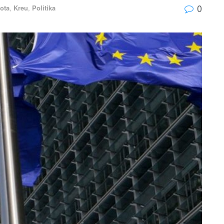
0
ota
,
Kreu
,
Politika