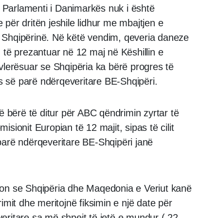
Parlamenti i Danimarkës nuk i është
për dritën jeshile lidhur me mbajtjen e
 Shqipërinë. Në këtë vendim, qeveria daneze
 të prezantuar në 12 maj në Këshillin e
vlerësuar se Shqipëria ka bërë progres të
 së parë ndërqeveritare BE-Shqipëri.
ë bërë të ditur për ABC qëndrimin zyrtar të
sionit Europian të 12 majit, sipas të cilit
parë ndërqeveritare BE-Shqipëri janë
ron se Shqipëria dhe Maqedonia e Veriut kanë
imit dhe meritojnë fiksimin e një date për
eritare sa më shpejt të jetë e mundur ( 22