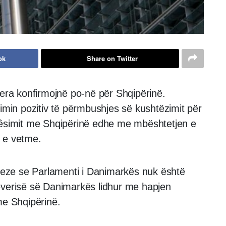
ok
Share on Twitter
jera konfirmojnë po-në për Shqipërinë.
simin pozitiv të përmbushjes së kushtëzimit për
rêsimit me Shqipërinë edhe me mbështetjen e
 e vetme.
eze se Parlamenti i Danimarkës nuk është
everisë së Danimarkës lidhur me hapjen
me Shqipërinë.