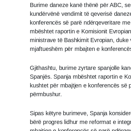
Burime daneze kanë thënë për ABC, se 
kundërvënë vendimit të qeverisë daneze 
konferencës së parë ndërqeveritare me
mbështet raportin e Komisionit Evropian
ministrave të Bashkimit Evropian, duke 
mjaftueshëm për mbajten e konferencës
Gjithashtu, burime zyrtare spanjolle kan
Spanjës. Spanja mbështet raportin e Komi
kushtet për mbajtjen e konferencës së 
përmbushur.
Sipas këtyre burimeve, Spanja konside
bërë progres lidhur me reformat e integr
mbajtjen e konferencës së parë ndërqev