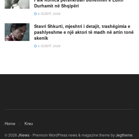
Durhamit në Shqipëri
6 GUSHT, 2026
Stavri Shkurti, mjeshtri i detajit, trashëgimia e
pashlyeshme e një aktori të madh në artin tonë
skenik
6 GUSHT, 2026
Home
Kreu
© 2026
JNews
- Premium WordPress news & magazine theme by
Jegtheme
.