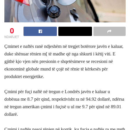
0
NDARJET
Çmimet e naftës ranë ndjeshëm në tregjet botërore javën e kaluar,
duke shënuar rënien m[ të madhe që nga shkurti i këtij viti. E
gjithë kjo vjen nën presionin e shqetësimeve se recesioni në
ekonominë globale mund të çojë në rënie të kërkesës për
produktet energjetike.
Çmimi për fuçi naftë në tregun e Londrës javën e kaluar u
dobësua me 8.7 për qind, respektivisht ra në 94.92 dollarë, ndërsa
në tregun amerikan çmimi i fuçisë u ul me 9.7 për qind në 89.01
dollarë.
Çmimi i naftës pasoi rënien në korrik, ku fuçia e naftës ra me rreth