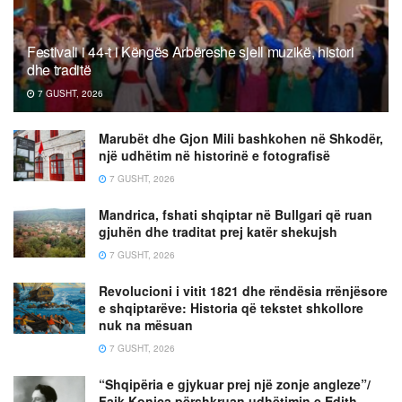
Festivali i 44-t i Këngës Arbëreshe sjell muzikë, histori
dhe traditë
7 GUSHT, 2026
Marubët dhe Gjon Mili bashkohen në Shkodër,
një udhëtim në historinë e fotografisë
7 GUSHT, 2026
Mandrica, fshati shqiptar në Bullgari që ruan
gjuhën dhe traditat prej katër shekujsh
7 GUSHT, 2026
Revolucioni i vitit 1821 dhe rëndësia rrënjësore
e shqiptarëve: Historia që tekstet shkollore
nuk na mësuan
7 GUSHT, 2026
“Shqipëria e gjykuar prej një zonje angleze”/
Faik Konica përshkruan udhëtimin e Edith