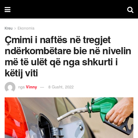
Kreu
Ekonomia
Çmimi i naftës në tregjet
ndërkombëtare bie në nivelin
më të ulët që nga shkurti i
këtij viti
nga
Vinny
8 Gusht, 2022