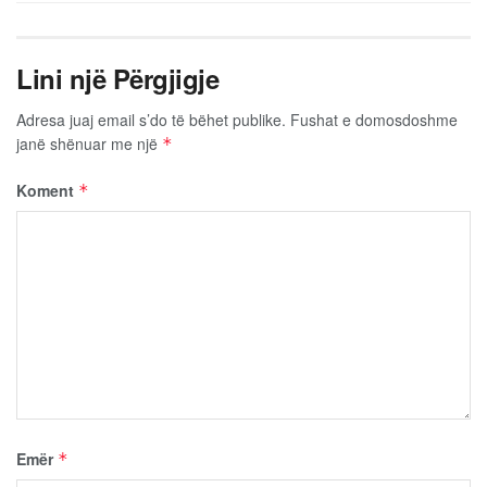
Lini një Përgjigje
Adresa juaj email s’do të bëhet publike.
Fushat e domosdoshme
janë shënuar me një
*
Koment
*
Emër
*