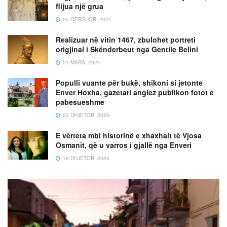
flijua një grua
25 QERSHOR, 2021
Realizuar në vitin 1467, zbulohet portreti
origjinal i Skënderbeut nga Gentile Belini
21 MARS, 2024
Populli vuante për bukë, shikoni si jetonte
Enver Hoxha, gazetari anglez publikon fotot e
pabesueshme
22 DHJETOR, 2020
E vërteta mbi historinë e xhaxhait të Vjosa
Osmanit, që u varros i gjallë nga Enveri
18 DHJETOR, 2020