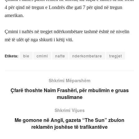
4 për qind në tregun e Londrës dhe gati 7 për qind në tregun
amerikan.
Çmimi i naftës në tregjet ndërkombëtare tashmë është në nivelin
më të ulët që nga shkurti i këtij viti.
Etiketa:
bie
cmimi
nafte
nderkombetare
tregjet
Shkrimi Mëparshëm
Çfarë thoshte Naim Frashëri, për mbulimin e gruas
muslimane
Shkrimi Vijues
Me gomone në Angli, gazeta “The Sun” zbulon
reklamën joshëse të trafikantëve