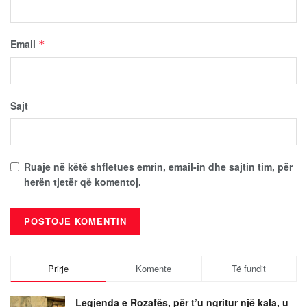
Email
*
Sajt
Ruaje në këtë shfletues emrin, email-in dhe sajtin tim, për
herën tjetër që komentoj.
Prirje
Komente
Të fundit
Legjenda e Rozafës, për t’u ngritur një kala, u