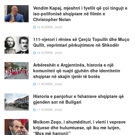
Vendim Kapaj, mjeshtri i fyellit që çoi tingujt e
iso-polifonisë shqiptare në filmin e
Christopher Nolan
18 KORRIK, 2026
111-vjetori i rënies së Çerçiz Topullit dhe Muço
Qullit, veprimtari përkujtimore në Shkodër
18 KORRIK, 2026
Arbëreshët e Argjentinës, historia e një
komuniteti që ruajti gjuhën dhe identitetin
shqiptar në skajin tjetër të botës
17 KORRIK, 2026
Historia e panjohur e fshatrave shqiptare që
gjenden sot në Bullgari
17 KORRIK, 2026
Moikom Zeqo, i shumëdituri, i vlerti i veprave
krijuese dhe hulumtuese, që iku me lutjen,
“Mos më harroni!”