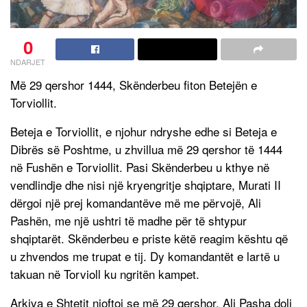
0
NDARJET
Më 29 qershor 1444, Skënderbeu fiton Betejën e
Torviollit.
Beteja e Torviollit, e njohur ndryshe edhe si Beteja e
Dibrës së Poshtme, u zhvillua më 29 qershor të 1444
në Fushën e Torviollit. Pasi Skënderbeu u kthye në
vendlindje dhe nisi një kryengritje shqiptare, Murati II
dërgoi një prej komandantëve më me përvojë, Ali
Pashën, me një ushtri të madhe për të shtypur
shqiptarët. Skënderbeu e priste këtë reagim kështu që
u zhvendos me trupat e tij. Dy komandantët e lartë u
takuan në Torvioll ku ngritën kampet.
Arkiva e Shtetit njoftoi se më 29 qershor, Ali Pasha doli