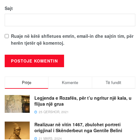
Sajt
Ruaje në këtë shfletues emrin, email-in dhe sajtin tim, për
herën tjetër që komentoj.
Prirje
Komente
Të fundit
Legjenda e Rozafës, për t’u ngritur një kala, u
flijua një grua
25 QERSHOR, 2021
Realizuar në vitin 1467, zbulohet portreti
origjinal i Skënderbeut nga Gentile Belini
21 MARS, 2024