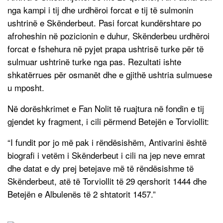
nga kampi i tij dhe urdhëroi forcat e tij të sulmonin
ushtrinë e Skënderbeut. Pasi forcat kundërshtare po
afroheshin në pozicionin e duhur, Skënderbeu urdhëroi
forcat e fshehura në pyjet prapa ushtrisë turke për të
sulmuar ushtrinë turke nga pas. Rezultati ishte
shkatërrues për osmanët dhe e gjithë ushtria sulmuese
u mposht.
Në dorëshkrimet e Fan Nolit të ruajtura në fondin e tij
gjendet ky fragment, i cili përmend Betejën e Torviollit:
“I fundit por jo më pak i rëndësishëm, Antivarini është
biografi i vetëm i Skënderbeut i cili na jep neve emrat
dhe datat e dy prej betejave më të rëndësishme të
Skënderbeut, atë të Torviollit të 29 qershorit 1444 dhe
Betejën e Albulenës të 2 shtatorit 1457.”