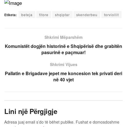
Etiketa:
beteja
fitore
shqiptar
skenderbeu
torviollit
Shkrimi Mëparshëm
Komunistët dogjën historinë e Shqipërisë dhe grabitën
pasurinë e paçmuar!
Shkrimi Vijues
Pallatin e Brigadave jepet me koncesion tek privati deri
në 40 vjet
Lini një Përgjigje
Adresa juaj email s’do të bëhet publike.
Fushat e domosdoshme