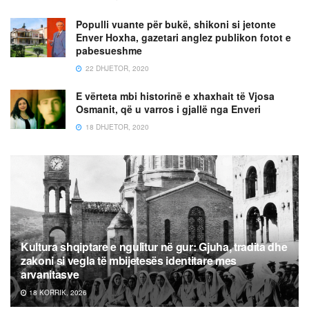
Populli vuante për bukë, shikoni si jetonte
Enver Hoxha, gazetari anglez publikon fotot e
pabesueshme
22 DHJETOR, 2020
E vërteta mbi historinë e xhaxhait të Vjosa
Osmanit, që u varros i gjallë nga Enveri
18 DHJETOR, 2020
Kultura shqiptare e ngulitur në gur: Gjuha, tradita dhe
zakoni si vegla të mbijetesës identitare mes
arvanitasve
18 KORRIK, 2026