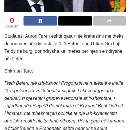
0
NDARJET
Studiuesi Auron Tare i është qasur një krahasimi me theks
denoncues për dy raste, atë të Belerit dhe Dritan Goxhajt.
Të dy në burg, por ndryshe ka interes për njërin e ndryshe
për tjetrin.
Shkruan Tare:
Fredi Beleri, një ish-banor i Progonatit në malësitë e thella
të Tepelenës, i vetëshpallur si grek, i akuzuar (por jo i
dënuar) si pjesëtar i grupeve terroriste anti-shqiptare, i
zgjedhur në mënyrëë demokratike si Kryetar i Bashkisë së
Himarës, me mbështetjen politike të një ish-kryeministri
dhe ish-presidenti, tashmë në burg. Për ta çuar në karrigen
e fituar Belerin e Progonatit, është hedhur në sulm