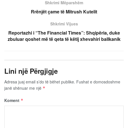
Shkrimi Mëparshëm
Rrënjët çame të Mitrush Kutelit
Shkrimi Vijues
Reportazhi i “The Financial Times”: Shqipëria, duke
zbuluar qoshet më të qeta të këtij xhevahiri ballkanik
Lini një Përgjigje
Adresa juaj email s’do të bëhet publike.
Fushat e domosdoshme
janë shënuar me një
*
Koment
*