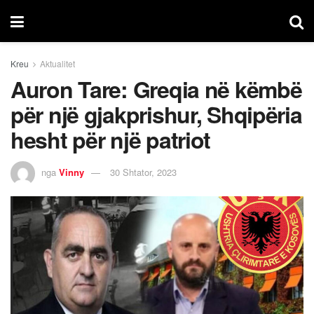
Kreu
Aktualitet
Auron Tare: Greqia në këmbë
për një gjakprishur, Shqipëria
hesht për një patriot
nga
Vinny
30 Shtator, 2023