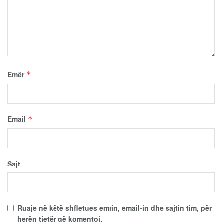
Emër
*
Email
*
Sajt
Ruaje në këtë shfletues emrin, email-in dhe sajtin tim, për
herën tjetër që komentoj.