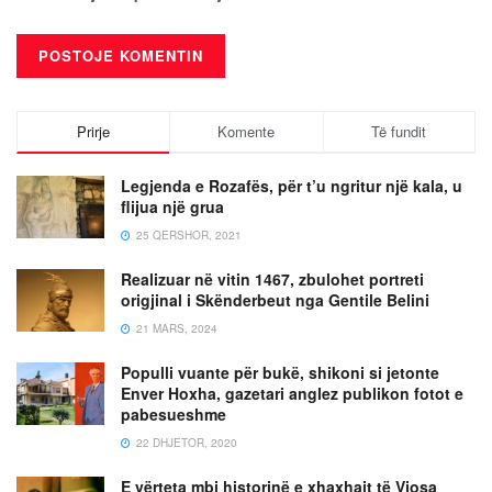
Prirje
Komente
Të fundit
Legjenda e Rozafës, për t’u ngritur një kala, u
flijua një grua
25 QERSHOR, 2021
Realizuar në vitin 1467, zbulohet portreti
origjinal i Skënderbeut nga Gentile Belini
21 MARS, 2024
Populli vuante për bukë, shikoni si jetonte
Enver Hoxha, gazetari anglez publikon fotot e
pabesueshme
22 DHJETOR, 2020
E vërteta mbi historinë e xhaxhait të Vjosa