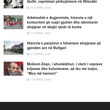
Qullit, veprimtari përkujtimore në Shkodër
18 KORRIK, 2026
Arbëreshët e Argjentinës, historia e një
komuniteti që ruajti gjuhën dhe identitetin
shqiptar në skajin tjetër të botës
17 KORRIK, 2026
Historia e panjohur e fshatrave shqiptare që
gjenden sot në Bullgari
17 KORRIK, 2026
Moikom Zeqo, i shumëdituri, i vlerti i veprave
krijuese dhe hulumtuese, që iku me lutjen,
“Mos më harroni!”
17 KORRIK, 2026