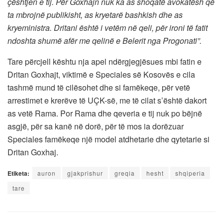
çështjen e tij. Për Goxhajn nuk ka as shoqatë avokatësh që
ta mbrojnë publikisht, as kryetarë bashkish dhe as
kryeministra. Dritani është i vetëm në qeli, për ironi të fatit
ndoshta shumë afër me qelinë e Belerit nga Progonati”.
Tare përcjell kështu nja apel ndërgjegjësues mbi fatin e
Dritan Goxhajt, viktimë e Speciales së Kosovës e cila
tashmë mund të cilësohet dhe si famëkeqe, për vetë
arrestimet e krerëve të UÇK-së, me të cilat s’është dakort
as vetë Rama. Por Rama dhe qeveria e tij nuk po bëjnë
asgjë, për sa kanë në dorë, për të mos ia dorëzuar
Speciales famëkeqe një model atdhetarie dhe qytetarie si
Dritan Goxhaj.
Etiketa:
auron
gjakprishur
greqia
hesht
shqiperia
tare