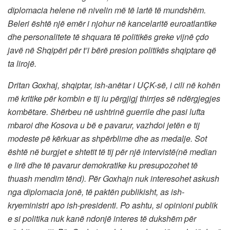
diplomacia helene në nivelin më të lartë të mundshëm.
Beleri është një emër i njohur në kancelaritë euroatlantike
dhe personalitete të shquara të politikës greke vijnë çdo
javë në Shqipëri për t’i bërë presion politikës shqiptare që
ta lirojë.
Dritan Goxhaj, shqiptar, ish-anëtar i UÇK-së, i cili në kohën
më kritike për kombin e tij iu përgjigj thirrjes së ndërgjegjes
kombëtare. Shërbeu në ushtrinë guerrile dhe pasi lufta
mbaroi dhe Kosova u bë e pavarur, vazhdoi jetën e tij
modeste pë kërkuar as shpërblime dhe as medalje. Sot
është në burgjet e shtetit të tij për një intervistë(në median
e lirë dhe të pavarur demokratike ku presupozohet të
thuash mendim tënd). Për Goxhajn nuk interesohet askush
nga diplomacia jonë, të paktën publikisht, as ish-
kryeministri apo ish-presidenti. Po ashtu, si opinioni publik
e si politika nuk kanë ndonjë interes të dukshëm për