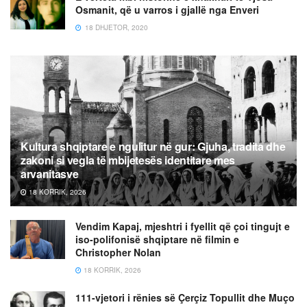
Osmanit, që u varros i gjallë nga Enveri
18 DHJETOR, 2020
Kultura shqiptare e ngulitur në gur: Gjuha, tradita dhe
zakoni si vegla të mbijetesës identitare mes
arvanitasve
18 KORRIK, 2026
Vendim Kapaj, mjeshtri i fyellit që çoi tingujt e
iso-polifonisë shqiptare në filmin e
Christopher Nolan
18 KORRIK, 2026
111-vjetori i rënies së Çerçiz Topullit dhe Muço