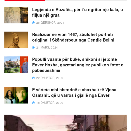
Legjenda e Rozafës, për t’u ngritur një kala, u
flijua një grua
25 QERSHOR, 2021
Realizuar në vitin 1467, zbulohet portreti
origjinal i Skënderbeut nga Gentile Belini
21 MARS, 2024
Populli vuante për bukë, shikoni si jetonte
Enver Hoxha, gazetari anglez publikon fotot e
pabesueshme
22 DHJETOR, 2020
E vërteta mbi historinë e xhaxhait të Vjosa
Osmanit, që u varros i gjallë nga Enveri
18 DHJETOR, 2020