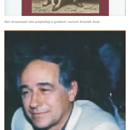
libri
Arvanirasit dhe prejardhja e grekëve
i autorit Aristidh Kola