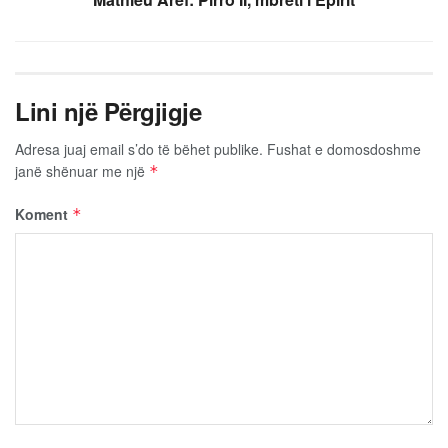
Lini një Përgjigje
Adresa juaj email s’do të bëhet publike.
Fushat e domosdoshme
janë shënuar me një
*
Koment
*