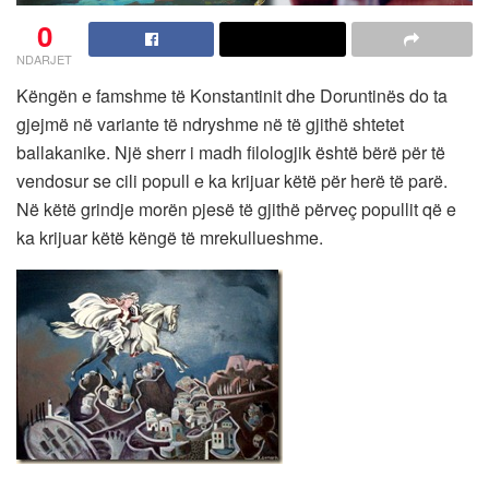
0
NDARJET
Këngën e famshme të Konstantinit dhe Doruntinës do ta
gjejmë në variante të ndryshme në të gjithë shtetet
ballakanike. Një sherr i madh filologjik është bërë për të
vendosur se cili popull e ka krijuar këtë për herë të parë.
Në këtë grindje morën pjesë të gjithë përveç popullit që e
ka krijuar këtë këngë të mrekullueshme.