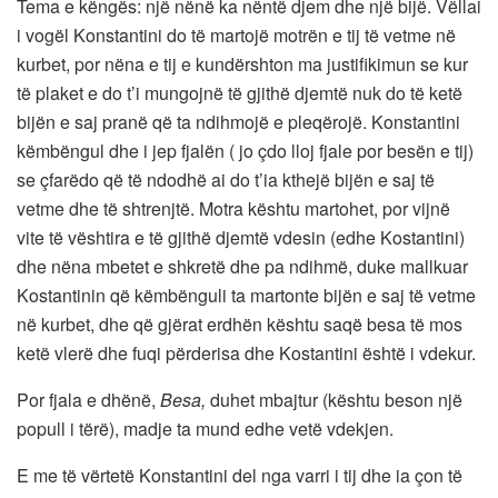
Tema e këngës: një nënë ka nëntë djem dhe një bijë. Vëllai
i vogël Konstantini do të martojë motrën e tij të vetme në
kurbet, por nëna e tij e kundërshton ma justifikimun se kur
të plaket e do t’i mungojnë të gjithë djemtë nuk do të ketë
bijën e saj pranë që ta ndihmojë e pleqërojë. Konstantini
këmbëngul dhe i jep fjalën ( jo çdo lloj fjale por besën e tij)
se çfarëdo që të ndodhë ai do t’ia kthejë bijën e saj të
vetme dhe të shtrenjtë. Motra kështu martohet, por vijnë
vite të vështira e të gjithë djemtë vdesin (edhe Kostantini)
dhe nëna mbetet e shkretë dhe pa ndihmë, duke mallkuar
Kostantinin që këmbënguli ta martonte bijën e saj të vetme
në kurbet, dhe që gjërat erdhën kështu saqë besa të mos
ketë vlerë dhe fuqi përderisa dhe Kostantini është i vdekur.
Por fjala e dhënë,
Besa,
duhet mbajtur (kështu beson një
popull i tërë), madje ta mund edhe vetë vdekjen.
E me të vërtetë Konstantini del nga varri i tij dhe ia çon të