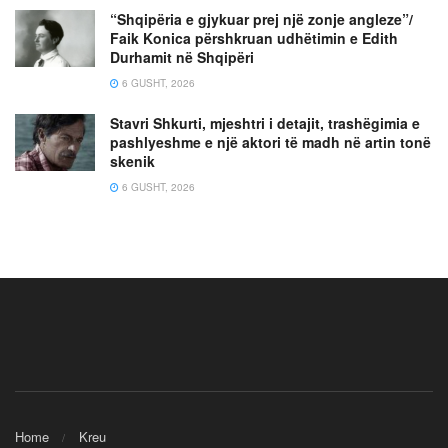
“Shqipëria e gjykuar prej një zonje angleze”/
Faik Konica përshkruan udhëtimin e Edith
Durhamit në Shqipëri
6 GUSHT, 2026
Stavri Shkurti, mjeshtri i detajit, trashëgimia e
pashlyeshme e një aktori të madh në artin tonë
skenik
6 GUSHT, 2026
Home
Kreu