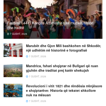
Festivali i 44-t i Këngës Arbëreshe sjell muzikë, histori
dhe traditë
7 GUSHT, 2026
Marubët dhe Gjon Mili bashkohen në Shkodër,
një udhëtim në historinë e fotografisë
7 GUSHT, 2026
Mandrica, fshati shqiptar në Bullgari që ruan
gjuhën dhe traditat prej katër shekujsh
7 GUSHT, 2026
Revolucioni i vitit 1821 dhe rëndësia rrënjësore
e shqiptarëve: Historia që tekstet shkollore
nuk na mësuan
7 GUSHT, 2026