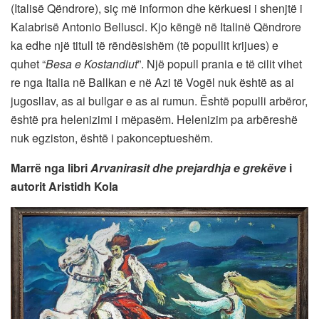
(Italisë Qëndrore), siç më informon dhe kërkuesi i shenjtë i
Kalabrisë Antonio Bellusci. Kjo këngë në Italinë Qëndrore
ka edhe një titull të rëndësishëm (të popullit krijues) e
quhet “
Besa e Kostandiut
”. Një popull prania e të cilit vihet
re nga Italia në Ballkan e në Azi të Vogël nuk është as ai
jugosllav, as ai bullgar e as ai rumun. Është populli arbëror,
është pra helenizimi i mëpasëm. Helenizim pa arbëreshë
nuk egziston, është i pakonceptueshëm.
Marrë nga libri
Arvanirasit dhe prejardhja e grekëve
i
autorit Aristidh Kola