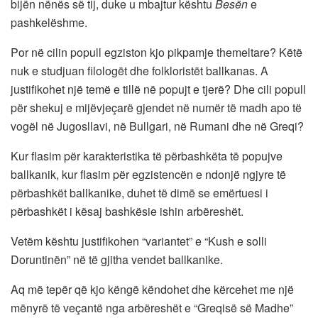
bijën nënës së tij, duke u mbajtur kështu
Besën
e
pashkelëshme.
Por në cilin popull egziston kjo pikpamje themeltare? Këtë
nuk e studjuan filologët dhe folkloristët ballkanas. A
justifikohet një temë e tillë në popujt e tjerë? Dhe cili popull
për shekuj e mijëvjeçarë gjendet në numër të madh apo të
vogël në Jugosllavi, në Bullgari, në Rumani dhe në Greqi?
Kur flasim për karakteristika të përbashkëta të popujve
ballkanik, kur flasim për egzistencën e ndonjë ngjyre të
përbashkët ballkanike, duhet të dimë se emërtuesi i
përbashkët i kësaj bashkësie ishin arbëreshët.
Vetëm kështu justifikohen “variantet” e “Kush e solli
Doruntinën” në të gjitha vendet ballkanike.
Aq më tepër që kjo këngë këndohet dhe kërcehet me një
mënyrë të veçantë nga arbëreshët e “Greqisë së Madhe”