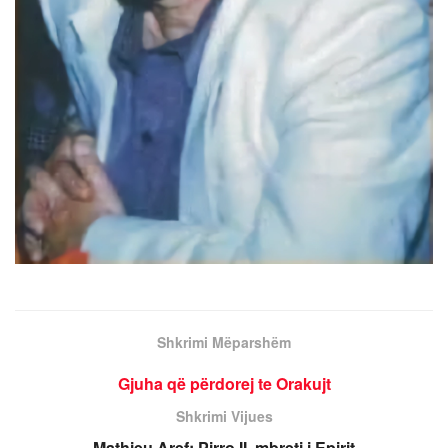
Shkrimi Mëparshëm
Gjuha që përdorej te Orakujt
Shkrimi Vijues
Mathieu Aref: Pirro II, mbreti i Epirit