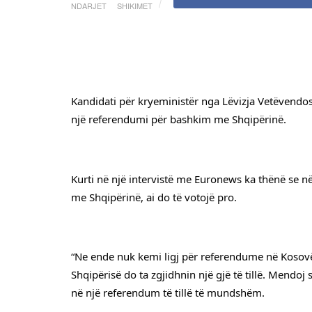
NDARJET
SHIKIMET
Kandidati për kryeministër nga Lëvizja Vetëvendosj
një referendumi për bashkim me Shqipërinë.
Kurti në një intervistë me Euronews ka thënë se 
me Shqipërinë, ai do të votojë pro.
“Ne ende nuk kemi ligj për referendume në Kosovë
Shqipërisë do ta zgjidhnin një gjë të tillë. Mendoj s
në një referendum të tillë të mundshëm.