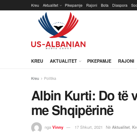
Kreu
Aktualitet
Pikepamje
Rajoni
Bota
Diaspora
Soc
KREU
AKTUALITET
PIKEPAMJE
RAJONI
Kreu
Politika
Albin Kurti: Do të 
me Shqipërinë
nga
Vinny
17 Shkurt, 2021
Në
Aktualitet
,
Kr