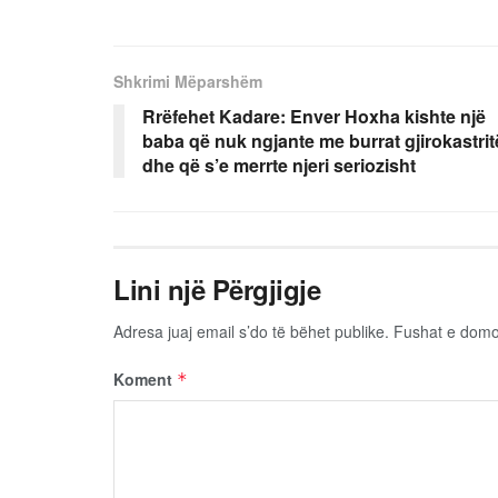
Shkrimi Mëparshëm
Rrëfehet Kadare: Enver Hoxha kishte një
baba që nuk ngjante me burrat gjirokastrit
dhe që s’e merrte njeri seriozisht
Lini një Përgjigje
Adresa juaj email s’do të bëhet publike.
Fushat e dom
Koment
*