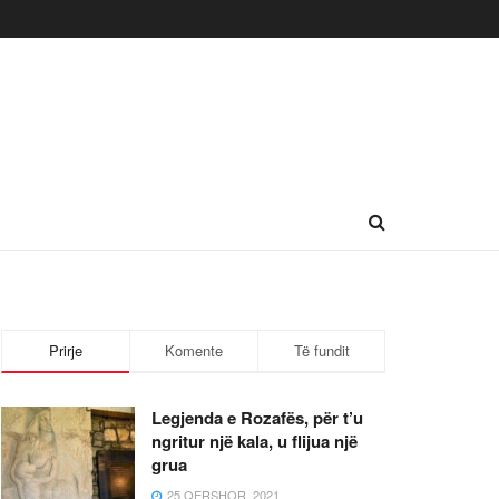
Prirje
Komente
Të fundit
Legjenda e Rozafës, për t’u
ngritur një kala, u flijua një
grua
25 QERSHOR, 2021