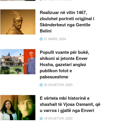
Realizuar në vitin 1467,
zbulohet portreti origjinal i
Skënderbeut nga Gentile
Belini
21 MARS, 2024
Populli vuante për bukë,
shikoni si jetonte Enver
Hoxha, gazetari anglez
publikon fotot e
pabesueshme
22 DHJETOR, 2020
E vërteta mbi historinë e
xhaxhait të Vjosa Osmanit, që
u varros i gjallë nga Enveri
18 DHJETOR, 2020