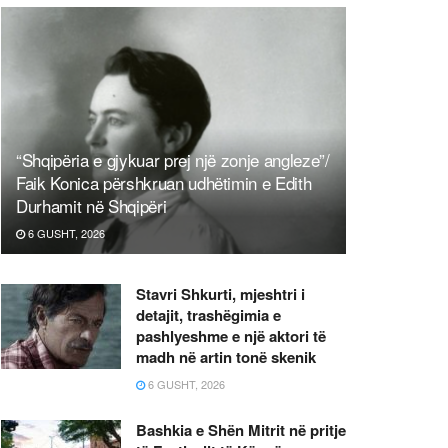
“Shqipëria e gjykuar prej një zonje angleze”/
Faik Konica përshkruan udhëtimin e Edith
Durhamit në Shqipëri
6 GUSHT, 2026
Stavri Shkurti, mjeshtri i
detajit, trashëgimia e
pashlyeshme e një aktori të
madh në artin tonë skenik
6 GUSHT, 2026
Bashkia e Shën Mitrit në pritje