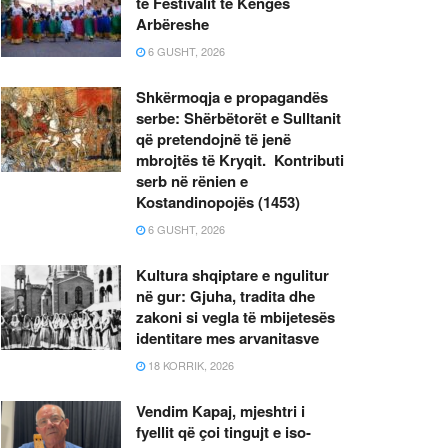
të Festivalit të Këngës
Arbëreshe
6 GUSHT, 2026
Shkërmoqja e propagandës
serbe: Shërbëtorët e Sulltanit
që pretendojnë të jenë
mbrojtës të Kryqit. Kontributi
serb në rënien e
Kostandinopojës (1453)
6 GUSHT, 2026
Kultura shqiptare e ngulitur
në gur: Gjuha, tradita dhe
zakoni si vegla të mbijetesës
identitare mes arvanitasve
18 KORRIK, 2026
Vendim Kapaj, mjeshtri i
fyellit që çoi tingujt e iso-