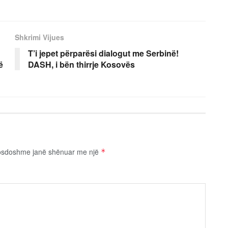
Shkrimi Vijues
T’i jepet përparësi dialogut me Serbinë!
ë
DASH, i bën thirrje Kosovës
osdoshme janë shënuar me një
*