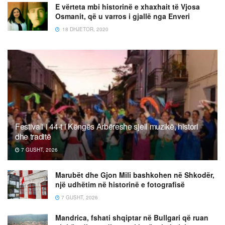
E vërteta mbi historinë e xhaxhait të Vjosa
Osmanit, që u varros i gjallë nga Enveri
18 DHJETOR, 2020
Festivali i 44-t i Këngës Arbëreshe sjell muzikë, histori
dhe traditë
7 GUSHT, 2026
Marubët dhe Gjon Mili bashkohen në Shkodër,
një udhëtim në historinë e fotografisë
7 GUSHT, 2026
Mandrica, fshati shqiptar në Bullgari që ruan