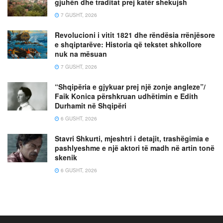
gjuhën dhe traditat prej katër shekujsh
7 GUSHT, 2026
Revolucioni i vitit 1821 dhe rëndësia rrënjësore
e shqiptarëve: Historia që tekstet shkollore
nuk na mësuan
7 GUSHT, 2026
“Shqipëria e gjykuar prej një zonje angleze”/
Faik Konica përshkruan udhëtimin e Edith
Durhamit në Shqipëri
6 GUSHT, 2026
Stavri Shkurti, mjeshtri i detajit, trashëgimia e
pashlyeshme e një aktori të madh në artin tonë
skenik
6 GUSHT, 2026