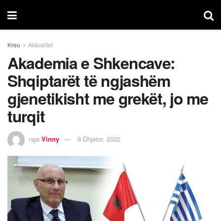
Kreu
Aktualitet
Akademia e Shkencave:
Shqiptarët të ngjashëm
gjenetikisht me grekët, jo me
turqit
nga
Vinny
9 Dhjetor, 2022