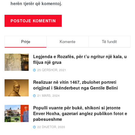
herën tjetër që komentoj.
Prirje
Komente
Të fundit
Legjenda e Rozafës, për t’u ngritur një kala, u
flijua një grua
25 QERSHOR, 2021
Realizuar në vitin 1467, zbulohet portreti
origjinal i Skënderbeut nga Gentile Belini
21 MARS, 2024
Populli vuante për bukë, shikoni si jetonte
Enver Hoxha, gazetari anglez publikon fotot e
pabesueshme
22 DHJETOR, 2020