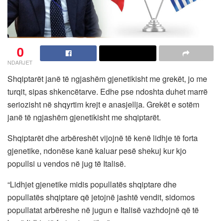
0
NDARJET
Shqiptarët janë të ngjashëm gjenetikisht me grekët, jo me
turqit, sipas shkencëtarve. Edhe pse ndoshta duhet marrë
seriozisht në shqyrtim krejt e anasjellja. Grekët e sotëm
janë të ngjashëm gjenetikisht me shqiptarët.
Shqiptarët dhe arbëreshët vijojnë të kenë lidhje të forta
gjenetike, ndonëse kanë kaluar pesë shekuj kur kjo
popullsi u vendos në jug të Italisë.
“Lidhjet gjenetike midis popullatës shqiptare dhe
popullatës shqiptare që jetojnë jashtë vendit, sidomos
popullatat arbëreshe në jugun e Italisë vazhdojnë që të