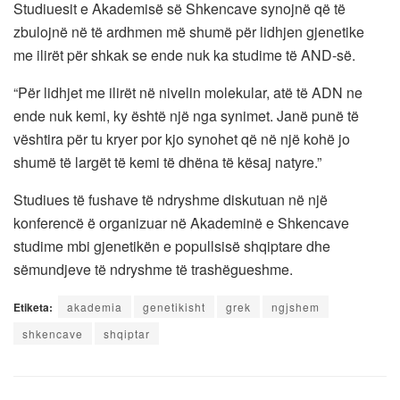
Studiuesit e Akademisë së Shkencave synojnë që të
zbulojnë në të ardhmen më shumë për lidhjen gjenetike
me ilirët për shkak se ende nuk ka studime të AND-së.
“Për lidhjet me ilirët në nivelin molekular, atë të ADN ne
ende nuk kemi, ky është një nga synimet. Janë punë të
vështira për tu kryer por kjo synohet që në një kohë jo
shumë të largët të kemi të dhëna të kësaj natyre.”
Studiues të fushave të ndryshme diskutuan në një
konferencë ë organizuar në Akademinë e Shkencave
studime mbi gjenetikën e popullsisë shqiptare dhe
sëmundjeve të ndryshme të trashëgueshme.
Etiketa:
akademia
genetikisht
grek
ngjshem
shkencave
shqiptar