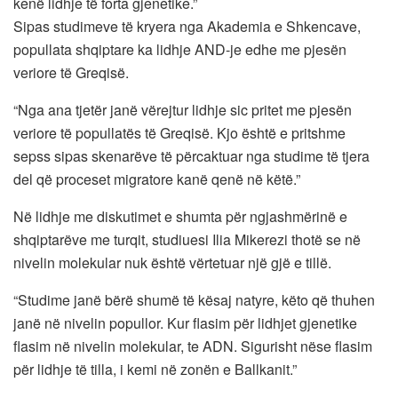
kenë lidhje të forta gjenetike.”
Sipas studimeve të kryera nga Akademia e Shkencave,
popullata shqiptare ka lidhje AND-je edhe me pjesën
veriore të Greqisë.
“Nga ana tjetër janë vërejtur lidhje sic pritet me pjesën
veriore të popullatës të Greqisë. Kjo është e pritshme
sepss sipas skenarëve të përcaktuar nga studime të tjera
del që proceset migratore kanë qenë në këtë.”
Në lidhje me diskutimet e shumta për ngjashmërinë e
shqiptarëve me turqit, studiuesi Ilia Mikerezi thotë se në
nivelin molekular nuk është vërtetuar një gjë e tillë.
“Studime janë bërë shumë të kësaj natyre, këto që thuhen
janë në nivelin popullor. Kur flasim për lidhjet gjenetike
flasim në nivelin molekular, te ADN. Sigurisht nëse flasim
për lidhje të tilla, i kemi në zonën e Ballkanit.”