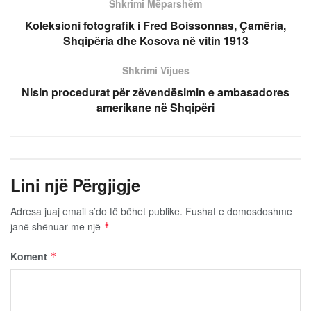
Shkrimi Mëparshëm
Koleksioni fotografik i Fred Boissonnas, Çamëria,
Shqipëria dhe Kosova në vitin 1913
Shkrimi Vijues
Nisin procedurat për zëvendësimin e ambasadores
amerikane në Shqipëri
Lini një Përgjigje
Adresa juaj email s’do të bëhet publike.
Fushat e domosdoshme
janë shënuar me një
*
Koment
*