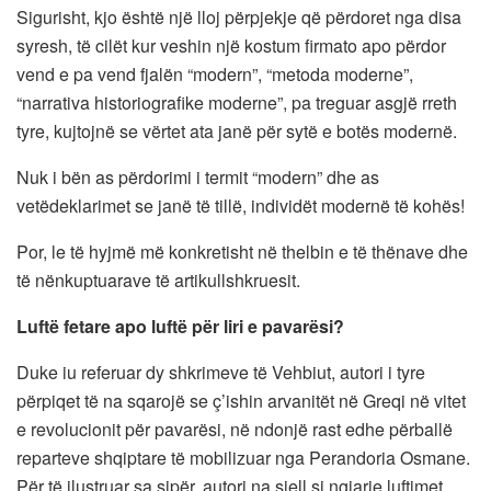
Sigurisht, kjo është një lloj përpjekje që përdoret nga disa
syresh, të cilët kur veshin një kostum firmato apo përdor
vend e pa vend fjalën “modern”, “metoda moderne”,
“narrativa historiografike moderne”, pa treguar asgjë rreth
tyre, kujtojnë se vërtet ata janë për sytë e botës modernë.
Nuk i bën as përdorimi i termit “modern” dhe as
vetëdeklarimet se janë të tillë, individët modernë të kohës!
Por, le të hyjmë më konkretisht në thelbin e të thënave dhe
të nënkuptuarave të artikullshkruesit.
Luftë fetare apo luftë për liri e pavarësi?
Duke iu referuar dy shkrimeve të Vehbiut, autori i tyre
përpiqet të na sqarojë se ç’ishin arvanitët në Greqi në vitet
e revolucionit për pavarësi, në ndonjë rast edhe përballë
reparteve shqiptare të mobilizuar nga Perandoria Osmane.
Për të ilustruar sa sipër, autori na sjell si ngjarje luftimet