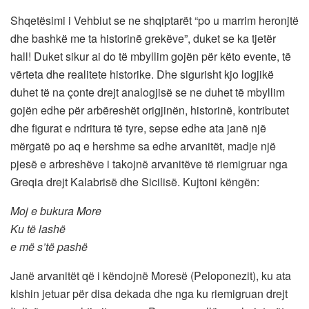
Shqetësimi i Vehbiut se ne shqiptarët “po u marrim heronjtë
dhe bashkë me ta historinë grekëve”, duket se ka tjetër
hall! Duket sikur ai do të mbyllim gojën për këto evente, të
vërteta dhe realitete historike. Dhe sigurisht kjo logjikë
duhet të na çonte drejt analogjisë se ne duhet të mbyllim
gojën edhe për arbëreshët origjinën, historinë, kontributet
dhe figurat e ndritura të tyre, sepse edhe ata janë një
mërgatë po aq e hershme sa edhe arvanitët, madje një
pjesë e arbreshëve i takojnë arvanitëve të riemigruar nga
Greqia drejt Kalabrisë dhe Sicilisë. Kujtoni këngën:
Moj e bukura More
Ku të lashë
e më s’të pashë
Janë arvanitët që i këndojnë Moresë (Peloponezit), ku ata
kishin jetuar për disa dekada dhe nga ku riemigruan drejt