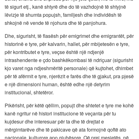
të sigurt etj., kanë shtyrë dhe do të vazhdojnë të shtyjnë
lëvizje të shumta popujsh, familjesh dhe individësh të
shkojnë në vende të njohura dhe të panjohura.
Dhe, sigurisht, të flasësh për emigrimet dhe emigrantët, për
historinë e tyre, për kalvarin, hallet, për mbijetesën e tyre,
për kontributet e tyre, veçse është një ndjenjë
intrashendente e çdo bashkëkombasi të ndriçuar (sigurisht
kjo varet nga ndjeshmëritë personale) që kujtohet, dhimbet
për të afërmit e tyre, njerëzit e farës dhe të gjakut, pra pjesë
e një dimensioni human, është edhe një detyrim
institucional, shtetëror.
Pikërisht, për këtë qëllim, popujt dhe shtetet e tyre me kohë
kanë ngritur në histori institucione të veçanta për tu
kujdesur dhe interesuar për ta dhe të drejtat e
mërgimtarëve dhe të pakicave që ata formojnë qoftë ato
nacionale, kulturore apo gjuhësore. Që prej mesjetës, në