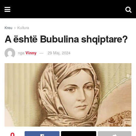
Kreu
Kultura
A është Bubulina shqiptare?
nga
Vinny
29 Maj, 2024
0