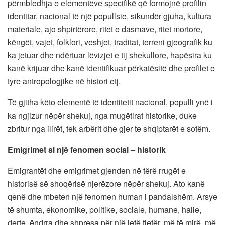
përmbledhja e elementëve specifikë që formojnë profilin
identitar, nacional të një popullsie, sikundër gjuha, kultura
materiale, ajo shpirtërore, ritet e dasmave, ritet mortore,
këngët, vajet, folklori, veshjet, traditat, terreni gjeografik ku
ka jetuar dhe ndërtuar lëvizjet e tij shekullore, hapësira ku
kanë krijuar dhe kanë identifikuar përkatësitë dhe profilet e
tyre antropologjike në histori etj.
Të gjitha këto elementë të identitetit nacional, populli ynë i
ka ngjizur nëpër shekuj, nga mugëtirat historike, duke
zbritur nga ilirët, tek arbërit dhe gjer te shqiptarët e sotëm.
Emigrimet si një fenomen social – historik
Emigrantët dhe emigrimet gjenden në tërë rrugët e
historisë së shoqërisë njerëzore nëpër shekuj. Ato kanë
qenë dhe mbeten një fenomen human i pandalshëm. Arsye
të shumta, ekonomike, politike, sociale, humane, halle,
derte, ëndrra dhe shpresa për një jetë tjetër, më të mirë, më