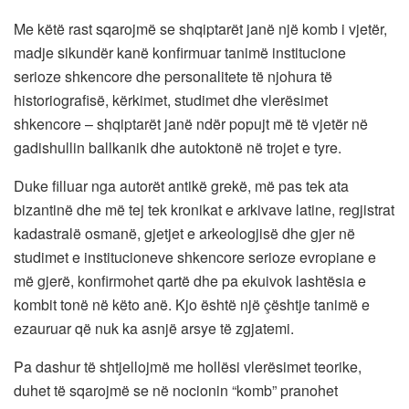
Me këtë rast sqarojmë se shqiptarët janë një komb i vjetër,
madje sikundër kanë konfirmuar tanimë institucione
serioze shkencore dhe personalitete të njohura të
historiografisë, kërkimet, studimet dhe vlerësimet
shkencore – shqiptarët janë ndër popujt më të vjetër në
gadishullin ballkanik dhe autoktonë në trojet e tyre.
Duke filluar nga autorët antikë grekë, më pas tek ata
bizantinë dhe më tej tek kronikat e arkivave latine, regjistrat
kadastralë osmanë, gjetjet e arkeologjisë dhe gjer në
studimet e institucioneve shkencore serioze evropiane e
më gjerë, konfirmohet qartë dhe pa ekuivok lashtësia e
kombit tonë në këto anë. Kjo është një çështje tanimë e
ezauruar që nuk ka asnjë arsye të zgjatemi.
Pa dashur të shtjellojmë me hollësi vlerësimet teorike,
duhet të sqarojmë se në nocionin “komb” pranohet