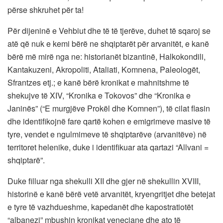
përse shkruhet për ta!
Për dijeninë e Vehbiut dhe të të tjerëve, duhet të sqaroj se
atë që nuk e kemi bërë ne shqiptarët për arvanitët, e kanë
bërë më mirë nga ne: historianët bizantinë, Halkokondili,
Kantakuzeni, Akropoliti, Ataliati, Komnena, Paleologët,
Sfrantzes etj.; e kanë bërë kronikat e mahnitshme të
shekujve të XIV, “Kronika e Tokovos” dhe “Kronika e
Janinës” (“E murgjëve Prokël dhe Komnen”), të cilat flasin
dhe identifikojnë fare qartë kohen e emigrimeve masive të
tyre, vendet e ngulmimeve të shqiptarëve (arvanitëve) në
territoret helenike, duke i identifikuar ata qartazi “Allvani =
shqiptarë”.
Duke filluar nga shekulli XII dhe gjer në shekullin XVIII,
historinë e kanë bërë vetë arvanitët, kryengritjet dhe betejat
e tyre të vazhdueshme, kapedanët dhe kapostratiotët
“albanezi” mbushin kronikat veneciane dhe ato të