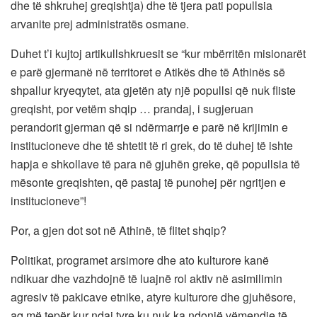
dhe të shkruhej greqishtja) dhe të tjera pati popullsia
arvanite prej administratës osmane.
Duhet t’i kujtoj artikullshkruesit se “kur mbërritën misionarët
e parë gjermanë në territoret e Atikës dhe të Athinës së
shpallur kryeqytet, ata gjetën aty një popullsi që nuk fliste
greqisht, por vetëm shqip … prandaj, i sugjeruan
perandorit gjerman që si ndërmarrje e parë në krijimin e
institucioneve dhe të shtetit të ri grek, do të duhej të ishte
hapja e shkollave të para në gjuhën greke, që popullsia të
mësonte greqishten, që pastaj të punohej për ngritjen e
institucioneve”!
Por, a gjen dot sot në Athinë, të flitet shqip?
Politikat, programet arsimore dhe ato kulturore kanë
ndikuar dhe vazhdojnë të luajnë rol aktiv në asimilimin
agresiv të pakicave etnike, atyre kulturore dhe gjuhësore,
aq më tepër kur ndaj tyre ku nuk ka ndonjë vëmendje të