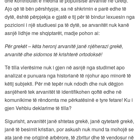
dhe kontributet e mëdha të popullsisë arvanite në Greqi.
Ajo që të bën përshtypje, sa në shkrimin e parë edhe të
dytë, është përpjekja e gjatë e tij për të bindur lexuesin nga
pozicioni i një studiuesi pa të dytë, se arvanitët nuk kanë
asnjë lidhje me shqiptarët, madje pohon ai:
Për grekët – këta heronj arvanitë janë njëherazi grekë,
arvanitë dhe sidomos të krishterë ortodoksë!
Të tilla vlerësime nuk i gjen në asnjë nga studimet apo
analizat e punuara nga historianë të njohur apo minorë të
këtij subjekti. Për më tepër nuk ndodh dhe nuk dëgjon
asnjëherë tek arvanitët të identifikohen qoftë edhe në
komunikime të rëndomta me përkatësinë e tyre fetare! Ku i
gjen Vehbiu deklarime të tilla?
Sigurisht, arvanitët janë shtetas grekë, janë qytetarë grekë,
janë të besimit kristian, por askush nuk mund ta mohojë se
ata janë me origjinë arbërore, të zbritur dhe të vendosur në