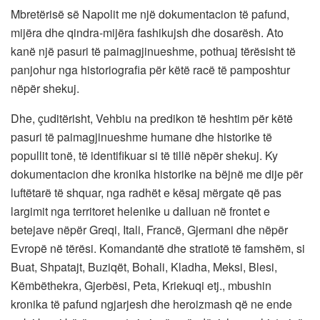
Mbretërisë së Napolit me një dokumentacion të pafund,
mijëra dhe qindra-mijëra fashikujsh dhe dosarësh. Ato
kanë një pasuri të paimagjinueshme, pothuaj tërësisht të
panjohur nga historiografia për këtë racë të pamposhtur
nëpër shekuj.
Dhe, çuditërisht, Vehbiu na predikon të heshtim për këtë
pasuri të paimagjinueshme humane dhe historike të
popullit tonë, të identifikuar si të tillë nëpër shekuj. Ky
dokumentacion dhe kronika historike na bëjnë me dije për
luftëtarë të shquar, nga radhët e kësaj mërgate që pas
largimit nga territoret helenike u dalluan në frontet e
betejave nëpër Greqi, Itali, Francë, Gjermani dhe nëpër
Evropë në tërësi. Komandantë dhe stratiotë të famshëm, si
Buat, Shpatajt, Buziqët, Bohali, Kladha, Meksi, Blesi,
Këmbëthekra, Gjerbësi, Peta, Kriekuqi etj., mbushin
kronika të pafund ngjarjesh dhe heroizmash që ne ende