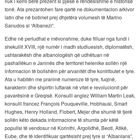
nuk i kemi bërë prezent si pjesë e rëndësishme e historisë
tonë. Ata prezantohen fare qartë ne dokumentacion arkivor
latin dhe në botimet prej dhjetëra volumesh të Marino
Sanudos si “Albanezi”.
Edhe në periudhat e mëvonshme, duke filluar nga fundi i
shekullit XVIII, një numër i madh studiuesish, diplomatësh,
ushtarakësh dhe albanologësh që udhëtuan në
pashallëkun e Janinës dhe territoret helenike sollën një
informacion të bollshëm për arvanitët dhe kontributet e tyre.
Ata u habitën me praninë numeroze të tyre, fuqinë,
karakterin dhe shpirtin luftarak në vitet e revolucionit për
pavarësinë e Greqisë. Konsulli anglez William Martin Leak,
konsulli francez François Pouqueville, Hobhausi, Smart
Hughes, Henry Holland, Flobert, Mejer dhe shumë të tjerë
sollën këto dekada informacione të shumta për këtë
popullsi të vendosur në Korinthi, Argolidhë, Beoti, Atikë,
Eube, dhe të identifikuar qartësisht prej tyre si “Albanians”,