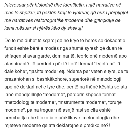
interesuar për historinë dhe identitetin, i një narrative në
mos të shpikur, të paktën krejt të vjetruar, që nuk i përgjigjet
më narrativës historiografike moderne dhe gjithçkaje që
kemi mësuar si njërës këto dy shekuj!
Do të më duhet të sqaroj që në krye të herës se dekadat e
fundit është bërë e modës nga shumë syresh që duan të
shfaqen si avangardë, dominantë, teoricienë modernë apo
afashinantë, të përdorin për të tjerët termat “i vjetruar”, “i
dalë kohe”, “jashtë mode” etj. Ndërsa për veten e tyre, që të
prezantohen si bashkëkohorë, superiorë në metodologji
apo në deklarimet e tyre dhe, për të na thënë kështu se ata
janë mëndjellinjtë “modernë”, përdorin shpesh termat
“metodologjitë moderne”, “instrumente moderne”, “prurje
moderne”, pa na treguar në asnjë rast se cila është
përmbajtja dhe filozofia e praktikave, metodologjia dhe
mjeteve moderne që ata deklarojnë e predikojnë?!