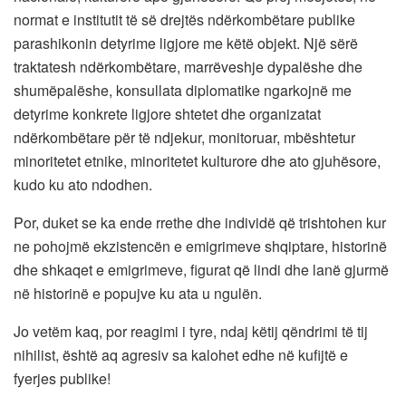
normat e institutit të së drejtës ndërkombëtare publike
parashikonin detyrime ligjore me këtë objekt. Një sërë
traktatesh ndërkombëtare, marrëveshje dypalëshe dhe
shumëpalëshe, konsullata diplomatike ngarkojnë me
detyrime konkrete ligjore shtetet dhe organizatat
ndërkombëtare për të ndjekur, monitoruar, mbështetur
minoritetet etnike, minoritetet kulturore dhe ato gjuhësore,
kudo ku ato ndodhen.
Por, duket se ka ende rrethe dhe individë që trishtohen kur
ne pohojmë ekzistencën e emigrimeve shqiptare, historinë
dhe shkaqet e emigrimeve, figurat që lindi dhe lanë gjurmë
në historinë e popujve ku ata u ngulën.
Jo vetëm kaq, por reagimi i tyre, ndaj këtij qëndrimi të tij
nihilist, është aq agresiv sa kalohet edhe në kufijtë e
fyerjes publike!