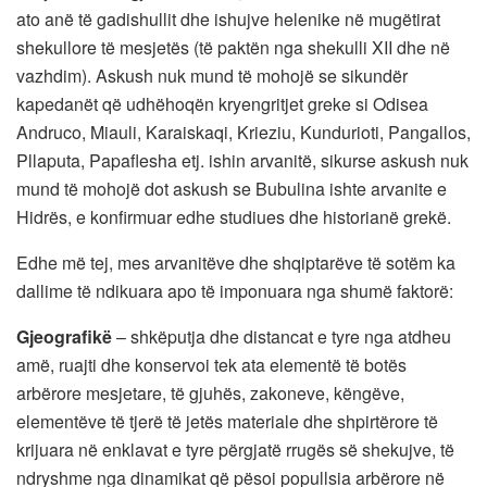
ato anë të gadishullit dhe ishujve helenike në mugëtirat
shekullore të mesjetës (të paktën nga shekulli XII dhe në
vazhdim). Askush nuk mund të mohojë se sikundër
kapedanët që udhëhoqën kryengritjet greke si Odisea
Andruco, Miauli, Karaiskaqi, Krieziu, Kundurioti, Pangallos,
Pllaputa, Papaflesha etj. ishin arvanitë, sikurse askush nuk
mund të mohojë dot askush se Bubulina ishte arvanite e
Hidrës, e konfirmuar edhe studiues dhe historianë grekë.
Edhe më tej, mes arvanitëve dhe shqiptarëve të sotëm ka
dallime të ndikuara apo të imponuara nga shumë faktorë:
Gjeografikë
– shkëputja dhe distancat e tyre nga atdheu
amë, ruajti dhe konservoi tek ata elementë të botës
arbërore mesjetare, të gjuhës, zakoneve, këngëve,
elementëve të tjerë të jetës materiale dhe shpirtërore të
krijuara në enklavat e tyre përgjatë rrugës së shekujve, të
ndryshme nga dinamikat që pësoi popullsia arbërore në