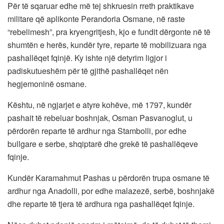
Për të sqaruar edhe më tej shkruesin rreth praktikave
militare që aplikonte Perandoria Osmane, në raste
“rebelimesh”, pra kryengritjesh, kjo e fundit dërgonte në të
shumtën e herës, kundër tyre, reparte të mobilizuara nga
pashallëqet fqinjë. Ky ishte një detyrim ligjor i
padiskutueshëm për të gjithë pashallëqet nën
hegjemoninë osmane.
Kështu, në ngjarjet e atyre kohëve, më 1797, kundër
pashait të rebeluar boshnjak, Osman Pasvanoglut, u
përdorën reparte të ardhur nga Stambolli, por edhe
bullgare e serbe, shqiptarë dhe grekë të pashallëqeve
fqinje.
Kundër Karamahmut Pashas u përdorën trupa osmane të
ardhur nga Anadolli, por edhe malazezë, serbë, boshnjakë
dhe reparte të tjera të ardhura nga pashallëqet fqinje.