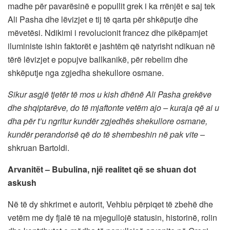
madhe për pavarësinë e popullit grek i ka rrënjët e saj tek
Ali Pasha dhe lëvizjet e tij të qarta për shkëputje dhe
mëvetësi. Ndikimi i revolucionit francez dhe pikëpamjet
iluministe ishin faktorët e jashtëm që natyrisht ndikuan në
tërë lëvizjet e popujve ballkanikë, për rebelim dhe
shkëputje nga zgjedha shekullore osmane.
Sikur asgjë tjetër të mos u kish dhënë Ali Pasha grekëve
dhe shqiptarëve, do të mjaftonte vetëm ajo – kuraja që ai u
dha për t’u ngritur kundër zgjedhës shekullore osmane,
kundër perandorisë që do të shembeshin në pak vite
–
shkruan Bartoldi.
Arvanitët – Bubulina, një realitet që se shuan dot
askush
Në të dy shkrimet e autorit, Vehbiu përpiqet të zbehë dhe
vetëm me dy fjalë të na mjegullojë statusin, historinë, rolin