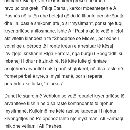
osmane. Madje, vetë të krishterët grekë dhe truri i
revolucionit grek, “Filiqi Eteria”, kërkoi mbështetjen e Ali
Pashës në luftën dhe betejat që do të fillonin për shkëputje
dhe liri, pasi e shikonin atë jo si “mysliman”, por si një fuqi
kryengritëse antiosmane. Ishte Ali Pasha që jo vetëm lejoi
aktivitetin klandestin të “Shoqërisë së Miqve”, por edhe i
vetmi që u përpoq të lironte kreun e arrestuar të kësaj
lëvizjeje, kristianin Riga Ferrera, nga burgu i Beogradit, ku
mbahej i lidhur në zinxhirë. Në këtë luftë çlirimtare
asnjëherë arvanitët nuk i panë shqiptarët, në disa raste në
frontet përballë tyre, si myslimanë, por si reparte
perandorake turke, “o turkos”.
Duhet të sqarojmë Vehbiun se vetë repartet kryengritëse të
arvanitëve kishin në disa raste komandantë të njohur
myslimanë. Kujtojmë me këtë rast se kapedani i njohur i
kryengritjes në Peloponez ishte një mysliman, Ali Farmaqi,
mik dhe vëllam i Ali Pashës.