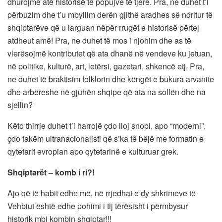
dhurojmë atë historisë të popujve të tjerë. Pra, ne duhet t’i
përbuzim dhe t’u mbyllim derën gjithë aradhes së ndritur të
shqiptarëve që u larguan nëpër rrugët e historisë përtej
atdheut amë! Pra, ne duhet të mos i njohim dhe as të
vlerësojmë kontributet që ata dhanë në vendeve ku jetuan,
në politike, kulturë, art, letërsi, gazetari, shkencë etj. Pra,
ne duhet të braktisim folklorin dhe këngët e bukura arvanite
dhe arbëreshe në gjuhën shqipe që ata na sollën dhe na
sjellin?
Këto thirrje duhet t’i harrojë çdo lloj snobi, apo “moderni”,
çdo takëm ultranacionalisti që s’ka të bëjë me formatin e
qytetarit evropian apo qytetarinë e kulturuar grek.
Shqiptarët – komb i ri?!
Ajo që të habit edhe më, në rrjedhat e dy shkrimeve të
Vehbiut është edhe pohimi i tij tërësisht i përmbysur
historik mbi kombin shqiptar!!!