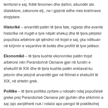
territoret e saj. Këtë fenomen dhe dallim, sikundër ato
dialektore, zakonore etj., ne i gjejmë edhe mes krahinave
shqiptare.
Historikë
– arvanitët patën të tjera fate, ngjarje dhe evente
historike në rrugët e tyre nëpër shekuj dhe të tjera përjetoi
popullsia arbërore që qëndroi në trojet e saj, çka ndikuan
në krijimin e veçantive të botës dhe profilit të tyre jetësor.
Ekonomikë
– të tjera kushte ekonomike patën trojet
arbërore nën Perandorinë Osmane gjer në fundin e
shekullit të XIX dhe të tjera kushte patën enklavat ku
jetonin dhe jetojnë arvanitët gjer në fillimet e shekullit të
XIX, në shtetin grek.
Politike
– të tjera politika zyrtare u ndoqën ndaj popullsisë
greke prej Perandorisë Osmane për gjuhën dhe shkrimin e
saj (ajo asnjëherë nuk i ndaloi apo pengoi të praktikohej