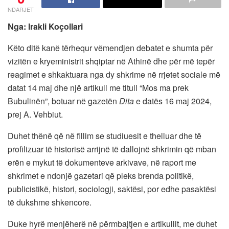
NDARJET
Nga: Irakli Koçollari
Këto ditë kanë tërhequr vëmendjen debatet e shumta për
vizitën e kryeministrit shqiptar në Athinë dhe për më tepër
reagimet e shkaktuara nga dy shkrime në rrjetet sociale më
datat 14 maj dhe një artikull me titull “Mos ma prek
Bubulinën”, botuar në gazetën
Dita
e datës 16 maj 2024,
prej A. Vehbiut.
Duhet thënë që në fillim se studiuesit e thelluar dhe të
profilizuar të historisë arrijnë të dallojnë shkrimin që mban
erën e mykut të dokumenteve arkivave, në raport me
shkrimet e ndonjë gazetari që pleks brenda politikë,
publicistikë, histori, sociologji, saktësi, por edhe pasaktësi
të dukshme shkencore.
Duke hyrë menjëherë në përmbajtjen e artikullit, me duhet