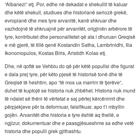
“Albanezi” etj. Por, edhe në dekadat e shekullit të kaluar
dhe këtë shekull, studiues dhe historianë seriozë grekë,
evropianë dhe mes tyre arvanitë, kanë shkruar dhe
vazhdojnë të shkruajnë për arvanitët, origjinën arbërore të
tyre, kontributet dhe personalitetet që ata i dhuruan Greqisë
e më gjerë, të tillë qenë Kostandin Satha, Lambrinidhi, Ilia
Ikonomopulos, Kostas Biris, Aristidh Kolas etj.
Dhe, në qoftë se Vehbiu do që për këtë popullsi dhe figurat
e dala prej tyre, për këto pjesë të historisë tonë dhe të
Greqisë të heshtim, apo “të mos ua marrim të tjerëve”,
duhet të kuptojë se historia nuk zhbëhet. Historia nuk mund
të ndalet së thëni të vërtetat e saj përtej kërcënimit dhe
përpjekjeve për ta deformuar, falsifikuar, apo t’i mbyllin
gojën. Arvanitët dhe historia e tyre është aq thellë, e
ngjizur, dokumentuar dhe e paasgjësueshme sa edhe vetë
historia dhe populli grek gjithashtu.