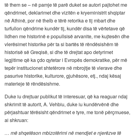
të them se – në pamje të parë duket se autori pajtohet me
qëndrimet, deklarimet dhe vizitën e kryeministrit shqiptar
në Athinë, por në thelb e tërë retorika e tij mbart dhe
turfullon qëndrime kundër tij, kundër disa të vërtetave që
lidhen me historinë e popullsisë arvanite, me kujtesën dhe
vlerësimet historike për ta si bartës të rëndësishëm të
historisë së Greqisë, si dhe të drejtat apo detyrimet
legjitime që ka çdo qytetar i Evropës demokratike, për më
tepër institucionet shtetërore në mbrojtje të vlerave dhe
pasurive historike, kulturore, gjuhësore, etj., ndaj kësaj
materieje të rëndësishme.
Duke iu drejtuar publikut të interesuar, që ka reaguar ndaj
shkrimit të autorit, A. Vehbiu, duke iu kundërvënë dhe
përjashtuar tërësisht qëndrimet e tyre, me tonë përçmuese,
ai shkruan:
… më shqetëson mbizotërimi në mendjet e njerëzve të