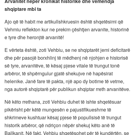
Arvanitët nëpër kronikat historike dhe vëmëndja
shqiptare mbi ta
Ajo që të habit me artikullshkruesin është shqetësimi që
Vehmiu reflekton kur ne prekim çështjen arvanite, historinë
e tyre dhe heronjtë arvanitë!
E vërteta është, zoti Vehbiu, se ne shqiptarët jemi deficitarë
dhe për pasojë borxhlinj të mëdhenj në njohjen e historisë
së tyre, arvanitëve, të kësaj pjese vitale të trungut tonë
arbëror, të shpërngulur gjatë shekujve në hapësirat
helenike. Janë fare të pakta, një apo dy botime të vetme,
nga autorë shqiptarë për publikun shqiptar rreth arvanitëve.
Në këto rrethana, zoti Vehbiu duhet të ishte shqetësuar
pikërisht për këtë mungesën e pajustifikueshme të
shkrimeve kushtuar kësaj pjese të popullsisë të trungut
historik arbëror, që ndriçon nëpër shekuj këto anë të
Ballkanit. Në fakt, Vehbiu shqetësohet për të kundërtën, se