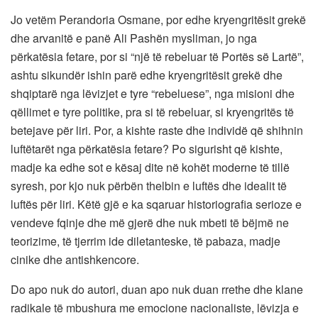
Jo vetëm Perandoria Osmane, por edhe kryengritësit grekë
dhe arvanitë e panë Ali Pashën mysliman, jo nga
përkatësia fetare, por si “një të rebeluar të Portës së Lartë”,
ashtu sikundër ishin parë edhe kryengritësit grekë dhe
shqiptarë nga lëvizjet e tyre “rebeluese”, nga misioni dhe
qëllimet e tyre politike, pra si të rebeluar, si kryengritës të
betejave për liri. Por, a kishte raste dhe individë që shihnin
luftëtarët nga përkatësia fetare? Po sigurisht që kishte,
madje ka edhe sot e kësaj dite në kohët moderne të tillë
syresh, por kjo nuk përbën thelbin e luftës dhe idealit të
luftës për liri. Këtë gjë e ka sqaruar historiografia serioze e
vendeve fqinje dhe më gjerë dhe nuk mbeti të bëjmë ne
teorizime, të tjerrim ide diletanteske, të pabaza, madje
cinike dhe antishkencore.
Do apo nuk do autori, duan apo nuk duan rrethe dhe klane
radikale të mbushura me emocione nacionaliste, lëvizja e