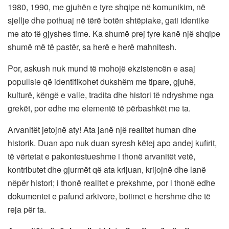
1980, 1990, me gjuhën e tyre shqipe në komunikim, në
sjellje dhe pothuaj në tërë botën shtëpiake, gati identike
me ato të gjyshes time. Ka shumë prej tyre kanë një shqipe
shumë më të pastër, sa herë e herë mahnitesh.
Por, askush nuk mund të mohojë ekzistencën e asaj
popullsie që identifikohet dukshëm me tipare, gjuhë,
kulturë, këngë e valle, tradita dhe histori të ndryshme nga
grekët, por edhe me elementë të përbashkët me ta.
Arvanitët jetojnë aty! Ata janë një realitet human dhe
historik. Duan apo nuk duan syresh këtej apo andej kufirit,
të vërtetat e pakontestueshme i thonë arvanitët vetë,
kontributet dhe gjurmët që ata krijuan, krijojnë dhe lanë
nëpër histori; i thonë realitet e prekshme, por i thonë edhe
dokumentet e pafund arkivore, botimet e hershme dhe të
reja për ta.