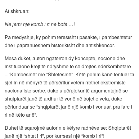
Ai shkruan:
Ne jemi një komb i ri në botë …
!
Pa mëdyshje, ky pohim tërësisht i pasaktë, i pambështetur
dhe i papranueshëm historikisht dhe antishkencor.
Mesa duket, autori ngatërron dy koncepte, nocione dhe
institucione krejt të ndryshme të së drejtës ndërkombëtare
– “Kombësinë” me “Shtetësinë”. Këtë pohim kanë tentuar ta
sjellin në mënyrë të përsëritur vetëm rrethet ekstremiste
nacionaliste serbe, duke u përpjekur të argumentojnë se
shqiptarët janë të ardhur të vonë në trojet e veta, duke
përfunduar se “shqiptarët janë një komb i vonuar, pra fare i
ri në këto anë”.
Duhet të sqarojmë autorin e këtyre radhëve se: Shqiptarët
janë një “shtet i ri”, por kurrsesi një “komb i ri”!