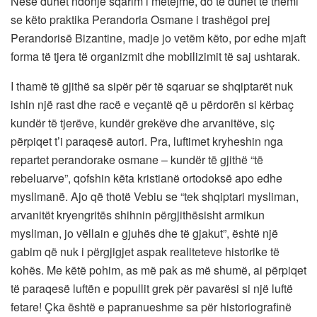
Nëse duhet ndonjë sqarim i mëtejmë, do të duhet të themi
se këto praktika Perandoria Osmane i trashëgoi prej
Perandorisë Bizantine, madje jo vetëm këto, por edhe mjaft
forma të tjera të organizmit dhe mobilizimit të saj ushtarak.
I thamë të gjithë sa sipër për të sqaruar se shqiptarët nuk
ishin një rast dhe racë e veçantë që u përdorën si kërbaç
kundër të tjerëve, kundër grekëve dhe arvanitëve, siç
përpiqet t’i paraqesë autori. Pra, luftimet kryheshin nga
repartet perandorake osmane – kundër të gjithë “të
rebeluarve”, qofshin këta kristianë ortodoksë apo edhe
myslimanë. Ajo që thotë Vebiu se “tek shqiptari mysliman,
arvanitët kryengritës shihnin përgjithësisht armikun
mysliman, jo vëllain e gjuhës dhe të gjakut”, është një
gabim që nuk i përgjigjet aspak realiteteve historike të
kohës. Me këtë pohim, as më pak as më shumë, ai përpiqet
të paraqesë luftën e popullit grek për pavarësi si një luftë
fetare! Çka është e papranueshme sa për historiografinë