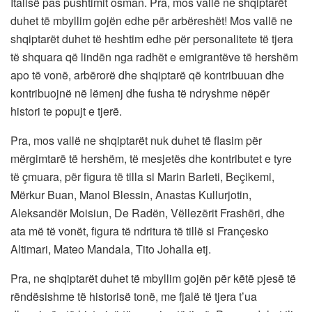
Italisë pas pushtimit osman. Pra, mos vallë ne shqiptarët
duhet të mbyllim gojën edhe për arbëreshët! Mos vallë ne
shqiptarët duhet të heshtim edhe për personalitete të tjera
të shquara që lindën nga radhët e emigrantëve të hershëm
apo të vonë, arbërorë dhe shqiptarë që kontribuuan dhe
kontribuojnë në lëmenj dhe fusha të ndryshme nëpër
histori te popujt e tjerë.
Pra, mos vallë ne shqiptarët nuk duhet të flasim për
mërgimtarë të hershëm, të mesjetës dhe kontributet e tyre
të çmuara, për figura të tilla si Marin Barleti, Beçikemi,
Mërkur Buan, Manol Blessin, Anastas Kullurjotin,
Aleksandër Moisiun, De Radën, Vëllezërit Frashëri, dhe
ata më të vonët, figura të ndritura të tillë si Françesko
Altimari, Mateo Mandala, Tito Johalla etj.
Pra, ne shqiptarët duhet të mbyllim gojën për këtë pjesë të
rëndësishme të historisë tonë, me fjalë të tjera t’ua