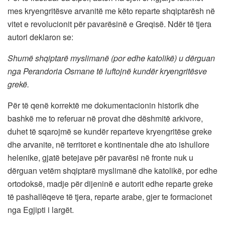
mes kryengritësve arvanitë me këto reparte shqiptarësh në
vitet e revolucionit për pavarësinë e Greqisë. Ndër të tjera
autori deklaron se:
Shumë shqiptarë myslimanë (por edhe katolikë) u dërguan
nga Perandoria Osmane të luftojnë kundër kryengritësve
grekë.
Për të qenë korrektë me dokumentacionin historik dhe
bashkë me to referuar në provat dhe dëshmitë arkivore,
duhet të sqarojmë se kundër reparteve kryengritëse greke
dhe arvanite, në territoret e kontinentale dhe ato ishullore
helenike, gjatë betejave për pavarësi në fronte nuk u
dërguan vetëm shqiptarë myslimanë dhe katolikë, por edhe
ortodoksë, madje për dijeninë e autorit edhe reparte greke
të pashallëqeve të tjera, reparte arabe, gjer te formacionet
nga Egjipti i largët.