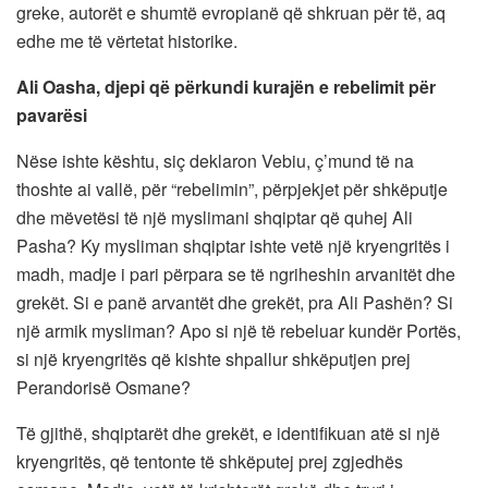
greke, autorët e shumtë evropianë që shkruan për të, aq
edhe me të vërtetat historike.
Ali Oasha, djepi që përkundi kurajën e rebelimit për
pavarësi
Nëse ishte kështu, siç deklaron Vebiu, ç’mund të na
thoshte ai vallë, për “rebelimin”, përpjekjet për shkëputje
dhe mëvetësi të një myslimani shqiptar që quhej Ali
Pasha? Ky mysliman shqiptar ishte vetë një kryengritës i
madh, madje i pari përpara se të ngriheshin arvanitët dhe
grekët. Si e panë arvantët dhe grekët, pra Ali Pashën? Si
një armik mysliman? Apo si një të rebeluar kundër Portës,
si një kryengritës që kishte shpallur shkëputjen prej
Perandorisë Osmane?
Të gjithë, shqiptarët dhe grekët, e identifikuan atë si një
kryengritës, që tentonte të shkëputej prej zgjedhës