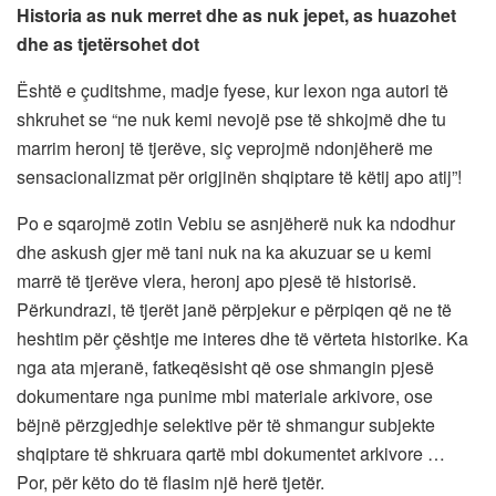
Historia as nuk merret dhe as nuk jepet, as huazohet
dhe as tjetërsohet dot
Është e çuditshme, madje fyese, kur lexon nga autori të
shkruhet se “ne nuk kemi nevojë pse të shkojmë dhe tu
marrim heronj të tjerëve, siç veprojmë ndonjëherë me
sensacionalizmat për origjinën shqiptare të këtij apo atij”!
Po e sqarojmë zotin Vebiu se asnjëherë nuk ka ndodhur
dhe askush gjer më tani nuk na ka akuzuar se u kemi
marrë të tjerëve vlera, heronj apo pjesë të historisë.
Përkundrazi, të tjerët janë përpjekur e përpiqen që ne të
heshtim për çështje me interes dhe të vërteta historike. Ka
nga ata mjeranë, fatkeqësisht që ose shmangin pjesë
dokumentare nga punime mbi materiale arkivore, ose
bëjnë përzgjedhje selektive për të shmangur subjekte
shqiptare të shkruara qartë mbi dokumentet arkivore …
Por, për këto do të flasim një herë tjetër.