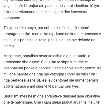
veçantë për t’i ruajtur ato pasuri dhe vlerat identitare të tyre,
sikundër rekomandojnë aktet ligjore dhe konventat
evropiane.
Të gjitha këto arsye, por edhe faktorë të tjerë kohorë,
propagandistikë, mediatikë etj., kanë ndikuar në proceset e
asimilimit periodik të kësaj popullsie nga një dekadë në
tjetrën.
Megjithatë, popullsia arvanite është e gjallë, vitale, e
pranishme dhe aktive. Statistika të shpallura dhe të
pashpallura për këtë popullsi flasin për një shifër përmbi tre
milionë banorë dhe nga një vëzhgim i kryer në vitin 1987
nga përfaqësues të BE-së, evidentohet një numër përmbi
800 fshatrash e më shumë të banuar prej tyre.
Sigurisht, mes nesh dhe arvanitëve dallimet janë objektive
dhe të natyrshme. Unë i kam gjetur plakat arvanite, në vitet