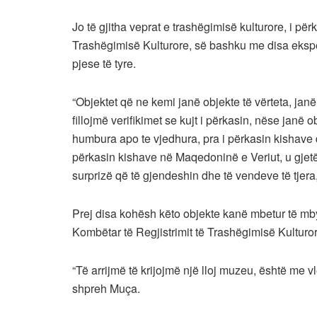
Jo të gjitha veprat e trashëgimisë kulturore, i përk
Trashëgimisë Kulturore, së bashku me disa eksper
pjese të tyre.
“Objektet që ne kemi janë objekte të vërteta, jan
fillojmë verifikimet se kujt i përkasin, nëse janë
humbura apo te vjedhura, pra i përkasin kishave 
përkasin kishave në Maqedoninë e Veriut, u gjetë
surprizë që të gjendeshin dhe të vendeve të tjera
Prej disa kohësh këto objekte kanë mbetur të mbyl
Kombëtar të Regjistrimit të Trashëgimisë Kulturor
“Të arrijmë të krijojmë një lloj muzeu, është me 
shpreh Muça.