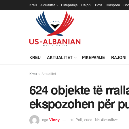
Kreu
Aktualitet
Pikepamje
Rajoni
Bota
Diaspora
Soc
KREU
AKTUALITET
PIKEPAMJE
RAJONI
Kreu
Aktualitet
624 objekte të rral
ekspozohen për p
nga
Vinny
12 Prill, 2023
Në
Aktualitet