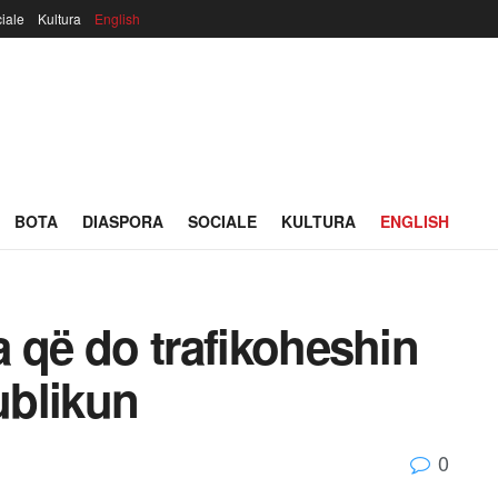
iale
Kultura
English
BOTA
DIASPORA
SOCIALE
KULTURA
ENGLISH
la që do trafikoheshin
ublikun
0