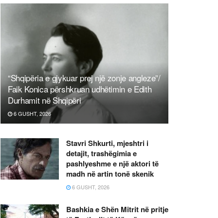
“Shqipëria e gjykuar prej një zonje angleze”/
Faik Konica përshkruan udhëtimin e Edith
Durhamit në Shqipëri
6 GUSHT, 2026
Stavri Shkurti, mjeshtri i
detajit, trashëgimia e
pashlyeshme e një aktori të
madh në artin tonë skenik
6 GUSHT, 2026
Bashkia e Shën Mitrit në pritje