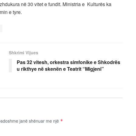
zhdukura në 30 vitet e fundit. Ministria e Kulturës ka
min e tyre.
Shkrimi Vijues
Pas 32 vitesh, orkestra simfonike e Shkodrës
u rikthye në skenën e Teatrit “Migjeni”
osdoshme janë shënuar me një
*