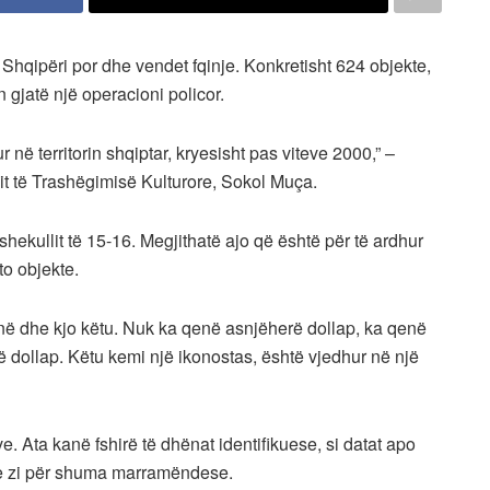
Shqipëri por dhe vendet fqinje. Konkretisht 624 objekte,
 gjatë një operacioni policor.
r në territorin shqiptar, kryesisht pas viteve 2000,” –
imit të Trashëgimisë Kulturore, Sokol Muça.
hekullit të 15-16. Megjithatë ajo që është për të ardhur
ëto objekte.
enë dhe kjo këtu. Nuk ka qenë asnjëherë dollap, ka qenë
jë dollap. Këtu kemi një ikonostas, është vjedhur në një
e. Ata kanë fshirë të dhënat identifikuese, si datat apo
 e zi për shuma marramëndese.