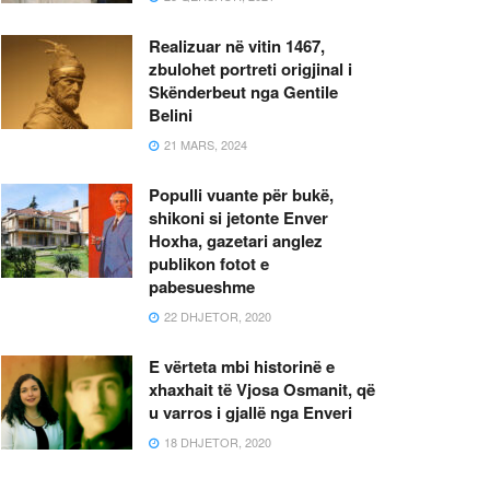
Realizuar në vitin 1467,
zbulohet portreti origjinal i
Skënderbeut nga Gentile
Belini
21 MARS, 2024
Populli vuante për bukë,
shikoni si jetonte Enver
Hoxha, gazetari anglez
publikon fotot e
pabesueshme
22 DHJETOR, 2020
E vërteta mbi historinë e
xhaxhait të Vjosa Osmanit, që
u varros i gjallë nga Enveri
18 DHJETOR, 2020