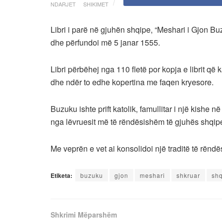
NDARJET
SHIKIMET
Libri i parë në gjuhën shqipe, “Meshari i Gjon Bu
dhe përfundoi më 5 janar 1555.
Libri përbëhej nga 110 fletë por kopja e librit që
dhe ndër to edhe kopertina me faqen kryesore.
Buzuku ishte prift katolik, famullitar i një kishe n
nga lëvruesit më të rëndësishëm të gjuhës shqip
Me veprën e vet ai konsolidoi një traditë të rëndë
Etiketa:
buzuku
gjon
meshari
shkruar
shq
Shkrimi Mëparshëm