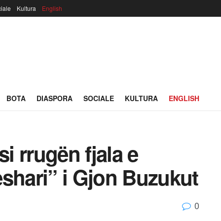
iale
Kultura
English
BOTA
DIASPORA
SOCIALE
KULTURA
ENGLISH
si rrugën fjala e
shari” i Gjon Buzukut
0