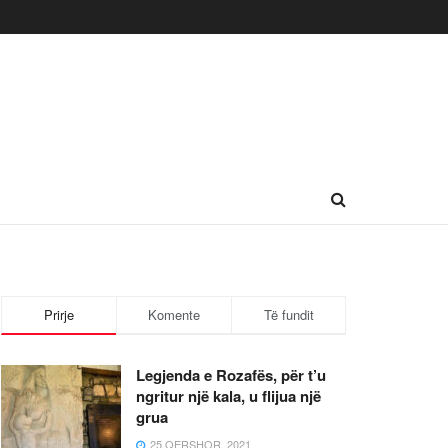
Prirje
Komente
Të fundit
Legjenda e Rozafës, për t’u
ngritur një kala, u flijua një
grua
25 QERSHOR, 2021