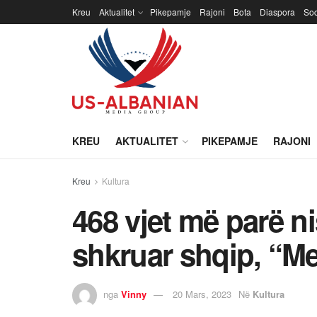
Kreu
Aktualitet
Pikepamje
Rajoni
Bota
Diaspora
Soc
KREU
AKTUALITET
PIKEPAMJE
RAJONI
Kreu
Kultura
​468 vjet më parë ni
shkruar shqip, “Me
nga
Vinny
20 Mars, 2023
Në
Kultura