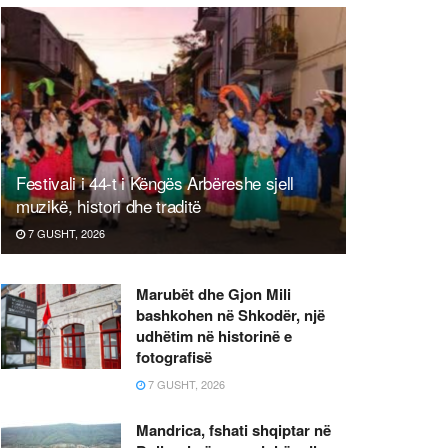
Festivali i 44-t i Këngës Arbëreshe sjell
muzikë, histori dhe traditë
7 GUSHT, 2026
Marubët dhe Gjon Mili
bashkohen në Shkodër, një
udhëtim në historinë e
fotografisë
7 GUSHT, 2026
Mandrica, fshati shqiptar në