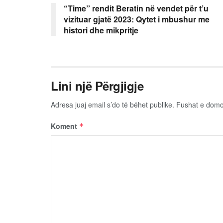
“Time” rendit Beratin në vendet për t’u
vizituar gjatë 2023: Qytet i mbushur me
histori dhe mikpritje
Lini një Përgjigje
Adresa juaj email s’do të bëhet publike.
Fushat e dom
Koment
*