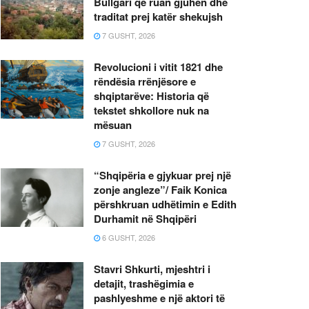
Bullgari që ruan gjuhën dhe
traditat prej katër shekujsh
7 GUSHT, 2026
Revolucioni i vitit 1821 dhe
rëndësia rrënjësore e
shqiptarëve: Historia që
tekstet shkollore nuk na
mësuan
7 GUSHT, 2026
“Shqipëria e gjykuar prej një
zonje angleze”/ Faik Konica
përshkruan udhëtimin e Edith
Durhamit në Shqipëri
6 GUSHT, 2026
Stavri Shkurti, mjeshtri i
detajit, trashëgimia e
pashlyeshme e një aktori të