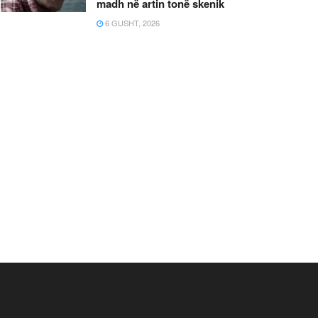
madh në artin tonë skenik
6 GUSHT, 2026