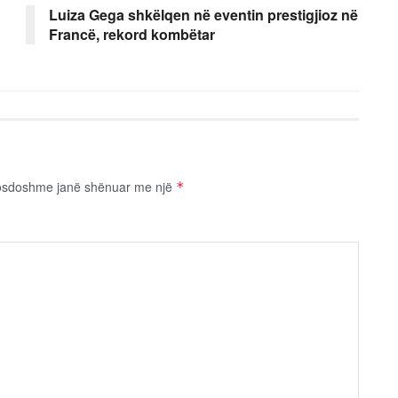
Luiza Gega shkëlqen në eventin prestigjioz në
Francë, rekord kombëtar
osdoshme janë shënuar me një
*