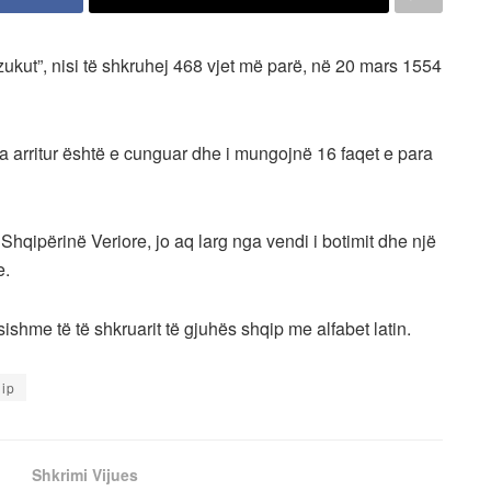
zukut”, nisi të shkruhej 468 vjet më parë, në 20 mars 1554
 ka arritur është e cunguar dhe i mungojnë 16 faqet e para
ë Shqipërinë Veriore, jo aq larg nga vendi i botimit dhe një
e.
sishme të të shkruarit të gjuhës shqip me alfabet latin.
ip
Shkrimi Vijues