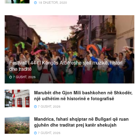
18 DHJETOR, 2020
Festivali i 44-t i Këngës Arbëreshe sjell muzikë, histori
dhe traditë
7 GUSHT, 2026
Marubët dhe Gjon Mili bashkohen në Shkodër,
një udhëtim në historinë e fotografisë
7 GUSHT, 2026
Mandrica, fshati shqiptar në Bullgari që ruan
gjuhën dhe traditat prej katër shekujsh
7 GUSHT, 2026