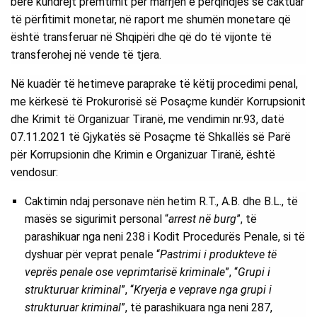
bërë kundrejt premtimit për marrjen e përqindjes së caktuar
të përfitimit monetar, në raport me shumën monetare që
është transferuar në Shqipëri dhe që do të vijonte të
transferohej në vende të tjera.
Në kuadër të hetimeve paraprake të këtij procedimi penal,
me kërkesë të Prokurorisë së Posaçme kundër Korrupsionit
dhe Krimit të Organizuar Tiranë, me vendimin nr.93, datë
07.11.2021 të Gjykatës së Posaçme të Shkallës së Parë
për Korrupsionin dhe Krimin e Organizuar Tiranë, është
vendosur:
Caktimin ndaj personave nën hetim R.T., A.B. dhe B.L., të
masës se sigurimit personal “
arrest në burg
”, të
parashikuar nga neni 238 i Kodit Procedurës Penale, si të
dyshuar për veprat penale “
Pastrimi i produkteve të
veprës penale ose veprimtarisë kriminale
”, “
Grupi i
strukturuar kriminal
”, “
Kryerja e veprave nga grupi i
strukturuar kriminal
”, të parashikuara nga neni 287,