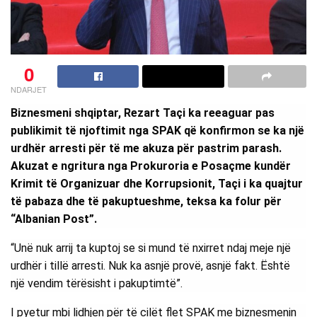
0
NDARJET
Biznesmeni shqiptar, Rezart Taçi ka reeaguar pas
publikimit të njoftimit nga SPAK që konfirmon se ka një
urdhër arresti për të me akuza për pastrim parash.
Akuzat e ngritura nga Prokuroria e Posaçme kundër
Krimit të Organizuar dhe Korrupsionit, Taçi i ka quajtur
të pabaza dhe të pakuptueshme, teksa ka folur për
“Albanian Post”.
“Unë nuk arrij ta kuptoj se si mund të nxirret ndaj meje një
urdhër i tillë arresti. Nuk ka asnjë provë, asnjë fakt. Është
një vendim tërësisht i pakuptimtë”.
I pyetur mbi lidhjen për të cilët flet SPAK me biznesmenin