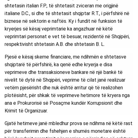
shtetasin italian F.P., të shtetasit zviceran me origjinë
italiane D.C., si dhe të shtetasit shqiptar R.T., i përfshirë në
biznese në sektorin e naftës. Ky i fundit në funksion të
kryerjes së kësaj veprimtarie ka angazhuar në këtë
veprimtari personat e vet të besuar, rezidentë në Shqipëri,
respektivisht shtetasin A.B. dhe shtetasin B. L.
Pjesë e kësaj skeme financiare, me ndihmën e shtetasve
shqiptarë të përfshirë, ka qenë edhe kryerja e disa
veprimeve dhe transaksioneve bankare në një bankë të
nivelit të dytë në Shqipëri, veprime të cilat janë realizuar
vetëm pjesërisht dhe nuk është arritur që të realizohen
plotësisht, për shkak të veprimeve hetimore të kryera nga
ana e Prokurorisë së Posaçme kundër Korrupsionit dhe
Krimit të Organizuar.
Gjatë hetimeve janë mbledhur prova se ndihma në këtë rast
për transferimin dhe fshehjen e shumës monetare është