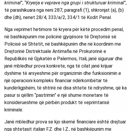
kriminal
”, “
Kryerja e veprave nga grupi i strukturuar kriminal
”,
të parashikuara nga neni 287, paragrafi (1), shkronjat (a), (b)
dhe (dh), nenet 28/4, 333/a/2, 334/1 të Kodit Penal.
Nga veprimet hetimore të kryera për këtë procedim penal,
në bashkëpunim me policinë gjyqësore të Drejtorisë së
Policisë së Shtetit, në bashkëpunim dhe në koordinim me
Drejtorinë Distrektuale Antimafia në Prokurorinë e
Republikës në Gjykatën e Palermos, Itali, janë siguruar dhe
janë mbledhur prova konkrete, nga të cilat janë krijuar
dyshime të arsyeshme për organizimin dhe funksionimin e
një operacioni kompleks financiar ndërkombëtar të
kundërligjshëm, të shtrirë në disa shtete të ndryshme, që ka
pasur si qëllim “pastrimin” e një shume monetare të
konsiderueshme që përbën produkt të veprimtarisë
kriminale.
Janë mbledhur prova se kjo skemë financiare është drejtuar
nga shtetasit italian F.Z. dhe I.Z., në bashkëpunim me