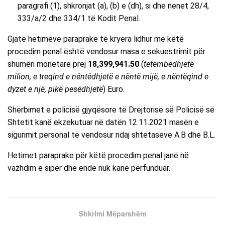
paragrafi (1), shkronjat (a), (b) e (dh), si dhe nenet 28/4,
333/a/2 dhe 334/1 të Kodit Penal.
Gjatë hetimeve paraprake të kryera lidhur me këtë
procedim penal është vendosur masa e sekuestrimit për
shumën monetare prej
18,399,941.50
(
tetëmbëdhjetë
milion, e treqind e nëntëdhjetë e nëntë mijë, e nëntëqind e
dyzet e një, pikë pesëdhjetë
) Euro.
Shërbimet e policisë gjyqësore të Drejtorisë së Policisë së
Shtetit kanë ekzekutuar në datën 12.11.2021 masën e
sigurimit personal të vendosur ndaj shtetaseve A.B dhe B.L.
Hetimet paraprake për këtë procedim penal janë në
vazhdim e sipër dhe ende nuk kanë përfunduar.
Shkrimi Mëparshëm