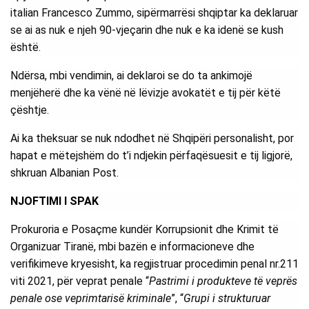
italian Francesco Zummo, sipërmarrësi shqiptar ka deklaruar
se ai as nuk e njeh 90-vjeçarin dhe nuk e ka idenë se kush
është.
Ndërsa, mbi vendimin, ai deklaroi se do ta ankimojë
menjëherë dhe ka vënë në lëvizje avokatët e tij për këtë
çështje.
Ai ka theksuar se nuk ndodhet në Shqipëri personalisht, por
hapat e mëtejshëm do t’i ndjekin përfaqësuesit e tij ligjorë,
shkruan Albanian Post.
NJOFTIMI I SPAK
Prokuroria e Posaçme kundër Korrupsionit dhe Krimit të
Organizuar Tiranë, mbi bazën e informacioneve dhe
verifikimeve kryesisht, ka regjistruar procedimin penal nr.211
viti 2021, për veprat penale “
Pastrimi i produkteve të veprës
penale ose veprimtarisë kriminale
”, “
Grupi i strukturuar