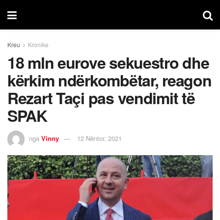
Kreu
Kronike
18 mln eurove sekuestro dhe
kërkim ndërkombëtar, reagon
Rezart Taçi pas vendimit të
SPAK
nga
Vinny
12 Nëntor, 2021