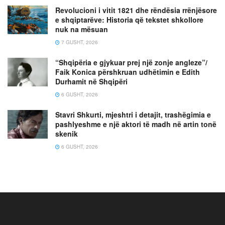
Revolucioni i vitit 1821 dhe rëndësia rrënjësore
e shqiptarëve: Historia që tekstet shkollore
nuk na mësuan
7 GUSHT, 2026
“Shqipëria e gjykuar prej një zonje angleze”/
Faik Konica përshkruan udhëtimin e Edith
Durhamit në Shqipëri
6 GUSHT, 2026
Stavri Shkurti, mjeshtri i detajit, trashëgimia e
pashlyeshme e një aktori të madh në artin tonë
skenik
6 GUSHT, 2026