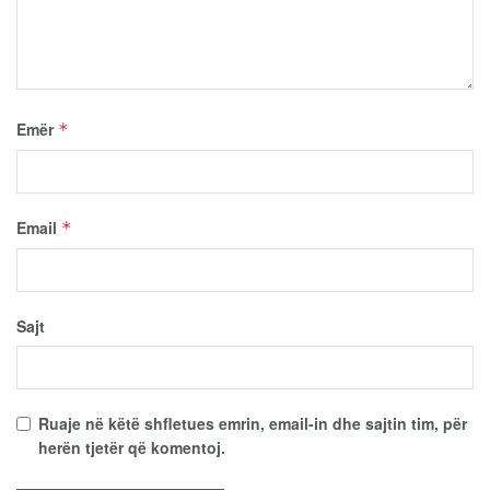
Emër
*
Email
*
Sajt
Ruaje në këtë shfletues emrin, email-in dhe sajtin tim, për
herën tjetër që komentoj.