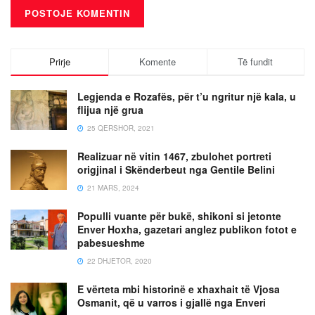
Prirje
Komente
Të fundit
Legjenda e Rozafës, për t’u ngritur një kala, u
flijua një grua
25 QERSHOR, 2021
Realizuar në vitin 1467, zbulohet portreti
origjinal i Skënderbeut nga Gentile Belini
21 MARS, 2024
Populli vuante për bukë, shikoni si jetonte
Enver Hoxha, gazetari anglez publikon fotot e
pabesueshme
22 DHJETOR, 2020
E vërteta mbi historinë e xhaxhait të Vjosa
Osmanit, që u varros i gjallë nga Enveri