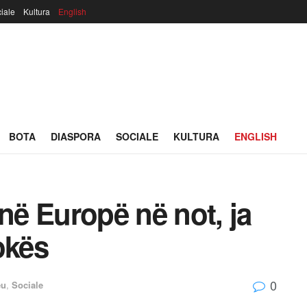
iale
Kultura
English
BOTA
DIASPORA
SOCIALE
KULTURA
ENGLISH
 në Europë në not, ja
okës
0
eu
,
Sociale