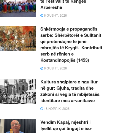
të Festivalit të Këngës
Arbëreshe
6 GUSHT, 2026
Shkërmoqja e propagandës
serbe: Shërbëtorët e Sulltanit
që pretendojnë të jenë
mbrojtës të Kryqit. Kontributi
serb në rënien e
Kostandinopojës (1453)
6 GUSHT, 2026
Kultura shqiptare e ngulitur
në gur: Gjuha, tradita dhe
zakoni si vegla të mbijetesës
identitare mes arvanitasve
18 KORRIK, 2026
Vendim Kapaj, mjeshtri i
fyellit që çoi tingujt e iso-