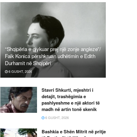
“Shqipëria e gjykuar prej një zonje angleze”/
Faik Konica përshkruan udhëtimin e Edith
Durhamit në Shqipëri
6 GUSHT, 2026
Stavri Shkurti, mjeshtri i
detajit, trashëgimia e
pashlyeshme e një aktori të
madh në artin tonë skenik
6 GUSHT, 2026
Bashkia e Shën Mitrit në pritje