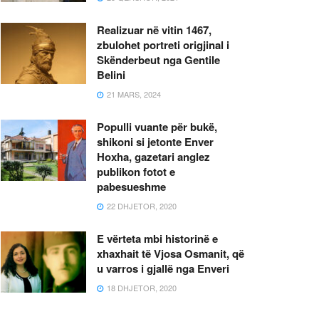
Realizuar në vitin 1467,
zbulohet portreti origjinal i
Skënderbeut nga Gentile
Belini
21 MARS, 2024
Populli vuante për bukë,
shikoni si jetonte Enver
Hoxha, gazetari anglez
publikon fotot e
pabesueshme
22 DHJETOR, 2020
E vërteta mbi historinë e
xhaxhait të Vjosa Osmanit, që
u varros i gjallë nga Enveri
18 DHJETOR, 2020