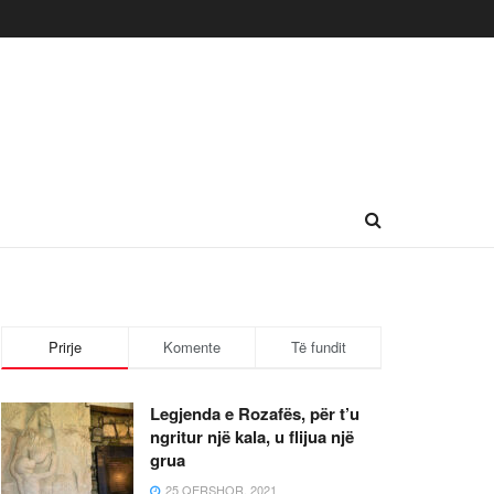
Prirje
Komente
Të fundit
Legjenda e Rozafës, për t’u
ngritur një kala, u flijua një
grua
25 QERSHOR, 2021