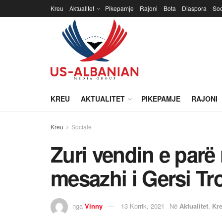
Kreu
Aktualitet
Pikepamje
Rajoni
Bota
Diaspora
Soc
KREU
AKTUALITET
PIKEPAMJE
RAJONI
Kreu
Sociale
Zuri vendin e parë
mesazhi i Gersi Tr
nga
Vinny
13 Korrik, 2021
Në
Aktualitet
,
Kr