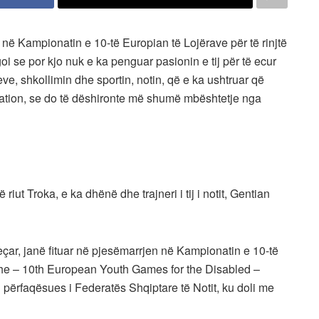
të në Kampionatin e 10-të Europian të Lojërave për të rinjtë
i se por kjo nuk e ka penguar pasionin e tij për të ecur
e, shkollimin dhe sportin, notin, që e ka ushtruar që
tation, se do të dëshironte më shumë mbështetje nga
ë riut Troka, e ka dhënë dhe trajneri i tij i notit, Gentian
eçar, janë fituar në pjesëmarrjen në Kampionatin e 10-të
yshe – 10th European Youth Games for the Disabled –
përfaqësues i Federatës Shqiptare të Notit, ku doli me