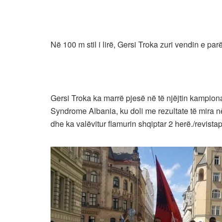
Në 100 m stil i lirë, Gersi Troka zuri vendin e parë
Gersi Troka ka marrë pjesë në të njëjtin kampion
Syndrome Albania, ku doli me rezultate të mira n
dhe ka valëvitur flamurin shqiptar 2 herë./revistap