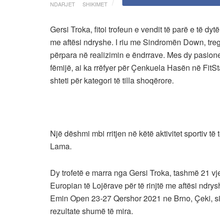
NDARJET
SHIKIMET
Gersi Troka, fitoi trofeun e vendit të parë e të dy
me aftësi ndryshe. I riu me Sindromën Down, trego
përpara në realizimin e ëndrrave. Mes dy pasionev
fëmijë, ai ka rrëfyer për Çenkuela Hasën në FitS
shteti për kategori të tilla shoqërore.
Një dëshmi mbi rritjen në këtë aktivitet sportiv të t
Lama.
Dy trofetë e marra nga Gersi Troka, tashmë 21 vj
Europian të Lojërave për të rinjtë me aftësi ndr
Emin Open 23-27 Qershor 2021 ne Brno, Çeki, si 
rezultate shumë të mira.