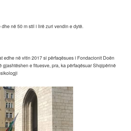
 dhe në 50 m stil i lirë zuri vendin e dytë.
at edhe në vitin 2017 si përfaqësues i Fondacionit Doën
ë gjashtëshen e fituesve, pra, ka përfaqësuar Shqipërinë
sikologji