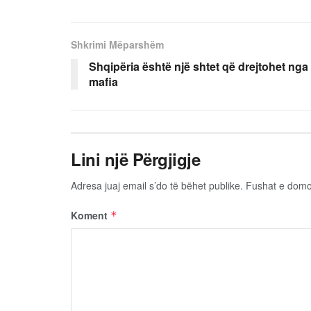
Shkrimi Mëparshëm
Shqipëria është një shtet që drejtohet nga
mafia
Lini një Përgjigje
Adresa juaj email s’do të bëhet publike.
Fushat e dom
Koment
*