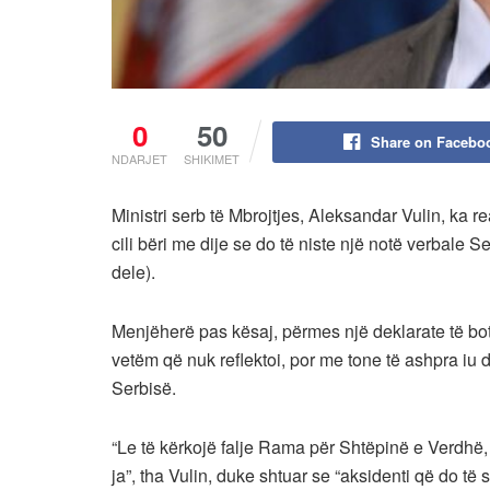
0
50
Share on Facebo
NDARJET
SHIKIMET
Ministri serb të Mbrojtjes, Aleksandar Vulin, ka 
cili bëri me dije se do të niste një notë verbale S
dele).
Menjëherë pas kësaj, përmes një deklarate të botu
vetëm që nuk reflektoi, por me tone të ashpra iu dr
Serbisë.
“Le të kërkojë falje Rama për Shtëpinë e Verdhë,
ja”, tha Vulin, duke shtuar se “aksidenti që do të