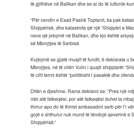
të gjithëve në Ballkan dhe se ai do të luftonte ku
“Për vendin e Esad Pashë Toptanit, ka pak katas
Shqipërisë, dhe katastrofa që një “Shqipëri e Mad
neve që jetojmë në Ballkan, dhe kjo është arsyeja
së Mbrojtjes të Serbisë.
Kujtojmë se gjatë muajit të fundit, 6 deklarata u 
Mbrojtjes, në të cilën Vulin i quajti shqiptarët “S
të cilit termi është “politikisht i pasaktë dhe ofend
Ditën e djeshme, Rama deklaroi se: “Pres një ndj
mbi atë fatkeqësi, por atë fatkeqësi duhet ta mbaj
thirrur apo do të thirret ambasadori serb për t’i vë
gojë e shthurur nuk mund të lëndojë qeverinë e Shq
Shqipërisë.”