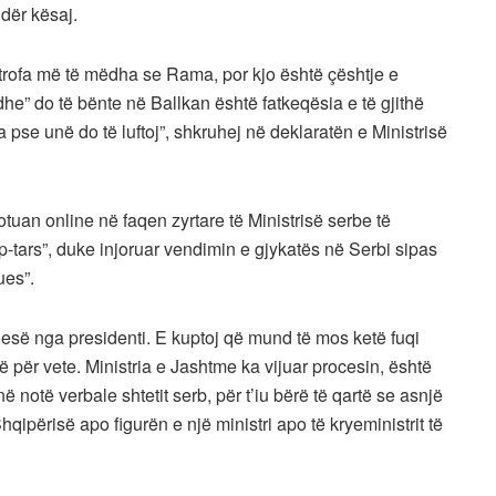
ndër kësaj.
trofa më të mëdha se Rama, por kjo është çështje e
he” do të bënte në Ballkan është fatkeqësia e të gjithë
 pse unë do të luftoj”, shkruhej në deklaratën e Ministrisë
botuan online në faqen zyrtare të Ministrisë serbe të
hip-tars”, duke injoruar vendimin e gjykatës në Serbi sipas
ues”.
esë nga presidenti. E kuptoj që mund të mos ketë fuqi
ë për vete. Ministria e Jashtme ka vijuar procesin, është
në notë verbale shtetit serb, për t’iu bërë të qartë se asnjë
ipërisë apo figurën e një ministri apo të kryeministrit të