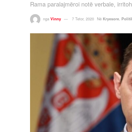
Rama paralajmëroi notë verbale, irritoh
nga
Vinny
7 Tetor, 2020
Në
Kryesore
,
Politi