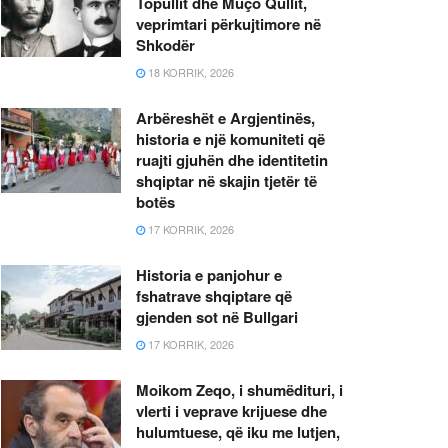
Topullit dhe Muço Qullit,
veprimtari përkujtimore në
Shkodër
18 KORRIK, 2026
Arbëreshët e Argjentinës,
historia e një komuniteti që
ruajti gjuhën dhe identitetin
shqiptar në skajin tjetër të
botës
17 KORRIK, 2026
Historia e panjohur e
fshatrave shqiptare që
gjenden sot në Bullgari
17 KORRIK, 2026
Moikom Zeqo, i shumëdituri, i
vlerti i veprave krijuese dhe
hulumtuese, që iku me lutjen,