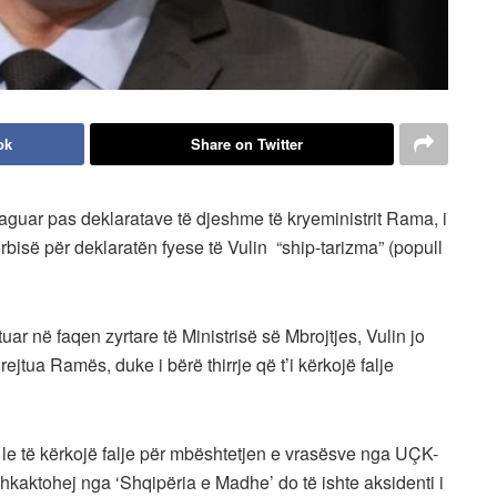
ok
Share on Twitter
reaguar pas deklaratave të djeshme të kryeministrit Rama, i
erbisë për deklaratën fyese të Vulin “ship-tarizma” (popull
ar në faqen zyrtare të Ministrisë së Mbrojtjes, Vulin jo
ejtua Ramës, duke i bërë thirrje që t’i kërkojë falje
 le të kërkojë falje për mbështetjen e vrasësve nga UÇK-
 shkaktohej nga ‘Shqipëria e Madhe’ do të ishte aksidenti i