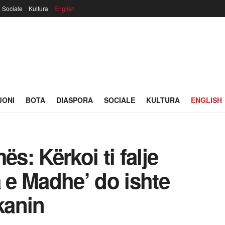
Sociale
Kultura
English
JONI
BOTA
DIASPORA
SOCIALE
KULTURA
ENGLISH
ës: Kërkoi ti falje
a e Madhe’ do ishte
kanin