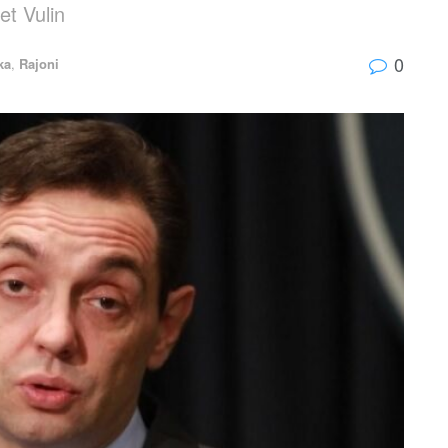
et Vulin
0
ka
,
Rajoni