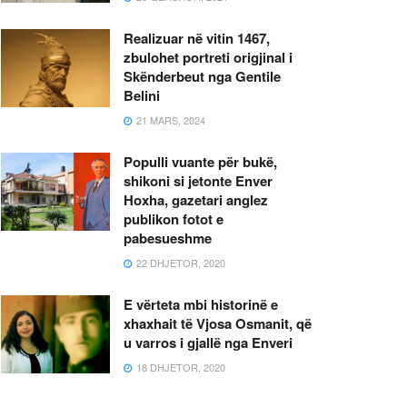
Realizuar në vitin 1467,
zbulohet portreti origjinal i
Skënderbeut nga Gentile
Belini
21 MARS, 2024
Populli vuante për bukë,
shikoni si jetonte Enver
Hoxha, gazetari anglez
publikon fotot e
pabesueshme
22 DHJETOR, 2020
E vërteta mbi historinë e
xhaxhait të Vjosa Osmanit, që
u varros i gjallë nga Enveri
18 DHJETOR, 2020