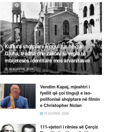
Kultura shqiptare e ngulitur në gur:
Gjuha, tradita dhe zakoni si vegla të
mbijetesës identitare mes arvanitasve
18 KORRIK, 2026
Vendim Kapaj, mjeshtri i
fyellit që çoi tingujt e iso-
polifonisë shqiptare në filmin
e Christopher Nolan
18 KORRIK, 2026
111-vjetori i rënies së Çerçiz