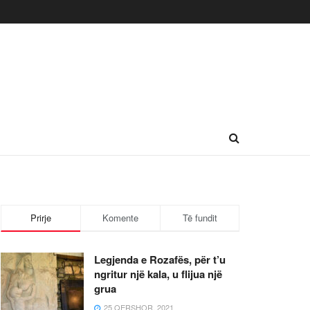
Prirje
Komente
Të fundit
Legjenda e Rozafës, për t’u
ngritur një kala, u flijua një
grua
25 QERSHOR, 2021