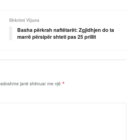
Shkrimi Vijues
Basha përkrah naftëtarët: Zgjidhjen do ta
marrë përsipër shteti pas 25 prillit
osdoshme janë shënuar me një
*