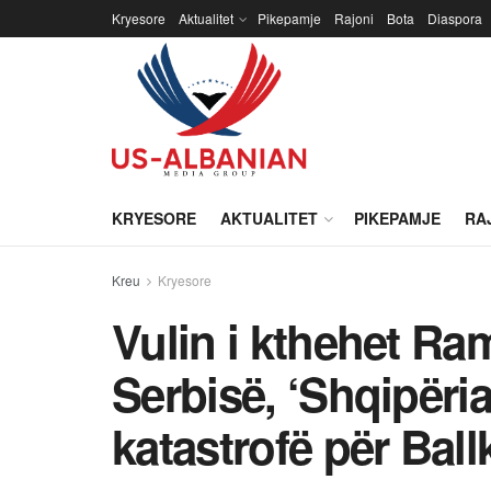
Kryesore
Aktualitet
Pikepamje
Rajoni
Bota
Diaspora
KRYESORE
AKTUALITET
PIKEPAMJE
RA
Kreu
Kryesore
Vulin i kthehet Ram
Serbisë, ‘Shqipëri
katastrofë për Ball