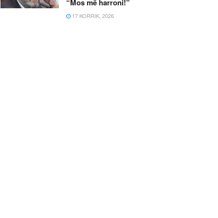
“Mos më harroni!”
17 KORRIK, 2026